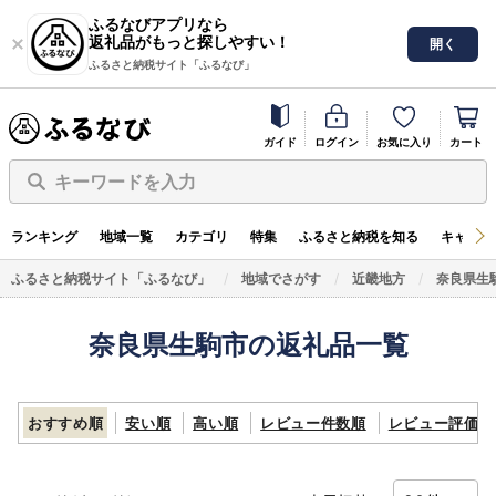
ふるなびアプリなら
返礼品がもっと探しやすい！
開く
ふるさと納税サイト「ふるなび」
ガイド
ログイン
お気に入り
カート
キーワードを入力
ランキング
地域一覧
カテゴリ
特集
ふるさと納税を知る
キャンペ
ふるさと納税サイト「ふるなび」
地域でさがす
近畿地方
奈良県生
奈良県生駒市の返礼品一覧
おすすめ順
安い順
高い順
レビュー件数順
レビュー評価順