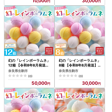
10,000
30,000
お菓子 スイーツ おやつ 駄
気 お菓子 スイーツ おやつ
菓子 数量限定 国産 製菓 菓
駄菓子 数量限定 国産 製菓
子 やみつき 甘酸っぱい カ
菓子 やみつき 甘酸っぱい
リカリ ふんわり トロッ お
カリカリ ふんわり トロッ
取り寄せ 奈良県 生駒市 送
お取り寄せ 奈良県 生駒市
料無料
送料無料
幻の「レインボーラムネ」
幻の「レインボーラムネ」
12箱 【令和8年8月発送】
8箱 【令和8年8月発送】
レインボーラムネ 華やか
レインボーラムネ 華やか
奈良県生駒市
奈良県生駒市
な彩り インスタ映え かわ
な彩り インスタ映え かわ
(0)
(0)
いい ラムネ 幻 ギフト 大人
いい ラムネ 幻 ギフト 大人
50,000
30,000
気 お菓子 スイーツ おやつ
気 お菓子 スイーツ おやつ
駄菓子 数量限定 国産 製菓
駄菓子 数量限定 国産 製菓
菓子 やみつき 甘酸っぱい
菓子 やみつき 甘酸っぱい
カリカリ ふんわり トロッ
カリカリ ふんわり トロッ
お取り寄せ 奈良県 生駒市
お取り寄せ 奈良県 生駒市
送料無料
送料無料