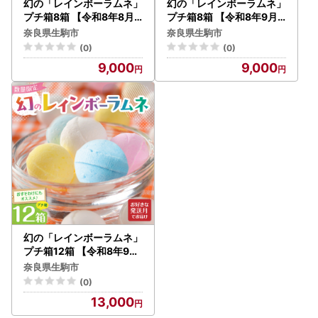
幻の「レインボーラムネ」
幻の「レインボーラムネ」
プチ箱8箱 【令和8年8月
プチ箱8箱 【令和8年9月
発送】 レインボーラムネ
発送】 レインボーラムネ
奈良県生駒市
奈良県生駒市
華やかな彩り インスタ映
華やかな彩り インスタ映
(0)
(0)
え かわいい ラムネ 幻 ギフ
え かわいい ラムネ 幻 ギフ
9,000
9,000
ト 大人気 お菓子 スイーツ
ト 大人気 お菓子 スイーツ
おやつ 駄菓子 数量限定 国
おやつ 駄菓子 数量限定 国
産 製菓 菓子 やみつき 甘酸
産 製菓 菓子 やみつき 甘酸
っぱい カリカリ ふんわり
っぱい カリカリ ふんわり
トロッ お取り寄せ 奈良県
トロッ お取り寄せ 奈良県
生駒市 送料無料
生駒市 送料無料
幻の「レインボーラムネ」
プチ箱12箱 【令和8年9月
発送】 レインボーラムネ
奈良県生駒市
華やかな彩り インスタ映
(0)
え かわいい ラムネ 幻 ギフ
13,000
ト 大人気 お菓子 スイーツ