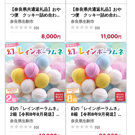
【奈良県共通返礼品】おや
【奈良県共通返礼品】おや
つ便 クッキー詰め合わせ
つ便 クッキー詰め合わせ
Aセット
Bセット
奈良県生駒市
奈良県生駒市
(0)
(0)
8,000
11,000
幻の「レインボーラムネ」
幻の「レインボーラムネ」
2箱【令和8年8月発送】レ
8箱 【令和8年9月発送】
インボーラムネ 華やかな
レインボーラムネ 華やか
奈良県生駒市
奈良県生駒市
彩り インスタ映え かわい
な彩り インスタ映え かわ
(0)
(0)
い ラムネ 幻 ギフト 大人気
いい ラムネ 幻 ギフト 大人