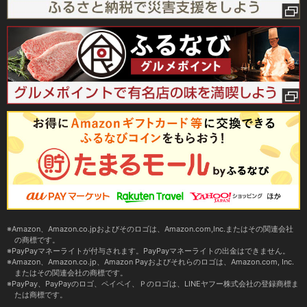
Amazon、Amazon.co.jpおよびそのロゴは、Amazon.com,Inc.またはその関連会社
の商標です。
PayPayマネーライトが付与されます。PayPayマネーライトの出金はできません。
Amazon、Amazon.co.jp、Amazon Payおよびそれらのロゴは、Amazon.com, Inc.
またはその関連会社の商標です。
PayPay、PayPayのロゴ、ペイペイ、Ｐのロゴは、LINEヤフー株式会社の登録商標ま
たは商標です。