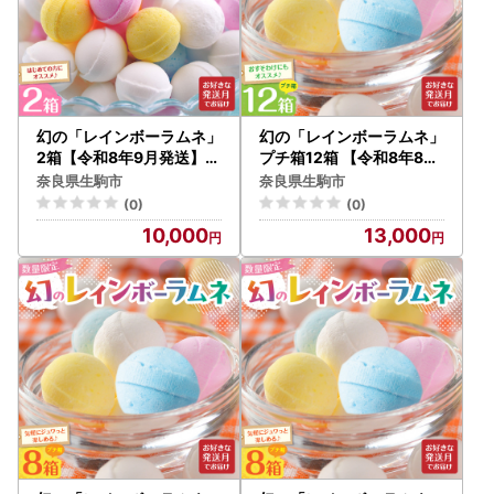
幻の「レインボーラムネ」
幻の「レインボーラムネ」
2箱【令和8年9月発送】レ
プチ箱12箱 【令和8年8月
インボーラムネ 華やかな
発送】 レインボーラムネ
奈良県生駒市
奈良県生駒市
彩り インスタ映え かわい
華やかな彩り インスタ映
(0)
(0)
い ラムネ 幻 ギフト 大人気
え かわいい ラムネ 幻 ギフ
10,000
13,000
お菓子 スイーツ おやつ 駄
ト 大人気 お菓子 スイーツ
菓子 数量限定 国産 製菓 菓
おやつ 駄菓子 数量限定 国
子 やみつき 甘酸っぱい カ
産 製菓 菓子 やみつき 甘酸
リカリ ふんわり トロッ お
っぱい カリカリ ふんわり
取り寄せ 奈良県 生駒市 送
トロッ お取り寄せ 奈良県
料無料
生駒市 送料無料