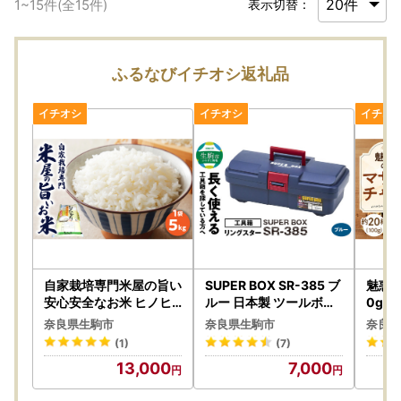
1
~
15
件(全
15
件)
表示切替：
ふるなびイチオシ返礼品
自家栽培専門米屋の旨い
SUPER BOX SR-385 ブ
魅惑の
安心安全なお米 ヒノヒ
ルー 日本製 ツールボッ
0g（
カリ 令和７年産 5kg
クス 道具箱 軽量 耐久性
紅茶 
奈良県生駒市
奈良県生駒市
奈良県
対候性 ボックス 収納 頑
約20
(1)
(7)
丈 マイバスケット 持ち
ンド 
13,000
7,000
運び アウトドア キャン
イン
プ 釣り 片付け メンテナ
本格