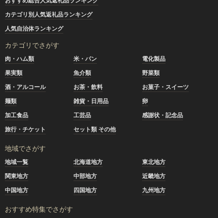
おすすめ総合人気返礼品ランキング
カテゴリ別人気返礼品ランキング
人気自治体ランキング
カテゴリでさがす
肉・ハム類
米・パン
電化製品
果実類
魚介類
野菜類
酒・アルコール
お茶・飲料
お菓子・スイーツ
麺類
雑貨・日用品
卵
加工食品
工芸品
感謝状・記念品
旅行・チケット
セット類 その他
地域でさがす
地域一覧
北海道地方
東北地方
関東地方
中部地方
近畿地方
中国地方
四国地方
九州地方
おすすめ特集でさがす