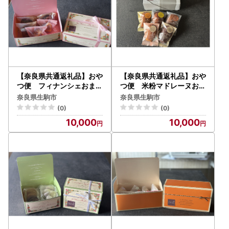
【奈良県共通返礼品】おや
【奈良県共通返礼品】おや
つ便 フィナンシェおまか
つ便 米粉マドレーヌおま
せ 5個入
かせ 5個入
奈良県生駒市
奈良県生駒市
(0)
(0)
10,000
10,000