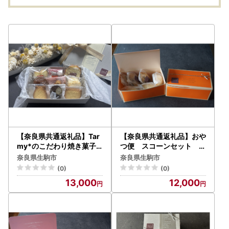
ンス 収納 自宅 防災 強靭
濃厚
タフ 防災 備蓄 リングス
香り
ター 奈良県 生駒市 送料
お取り
無料
【奈良県共通返礼品】Tar
【奈良県共通返礼品】おや
my*のこだわり焼き菓子
つ便 スコーンセット 6
詰合せ
個入
奈良県生駒市
奈良県生駒市
(0)
(0)
13,000
12,000