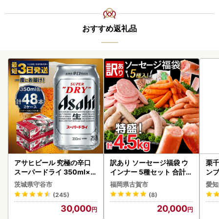
おすすめ返礼品
アサヒビール 究極の辛口
訳あり ソーセージ福袋 ウ
栗千
スーパードライ 350ml×4
インナー 5種セット 合計4.
ンブ
8本 ビール
5kg ソーセージ
デザ
茨城県守谷市
福岡県古賀市
愛知
(245)
(8)
30,000
20,000