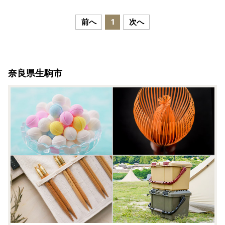
おやつ 駄菓子 数量限定 国
産 製菓 菓子 やみつき 甘酸
っぱい カリカリ ふんわり
前へ
1
次へ
トロッ お取り寄せ 奈良県
生駒市 送料無料
奈良県生駒市