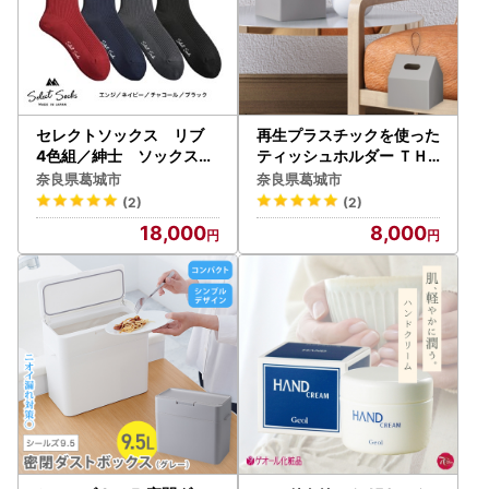
セレクトソックス リブ
再生プラスチックを使った
4色組／紳士 ソックス
ティッシュホルダー ＴＨ
靴下 くつ下 メンズ 男
Ｒ－０１ グレー ティッシ
奈良県葛城市
奈良県葛城市
性 ビジネス カジュアル
ュケース【like088】
(2)
(2)
消臭 ギフト おしゃれ
18,000
8,000
【mika003】