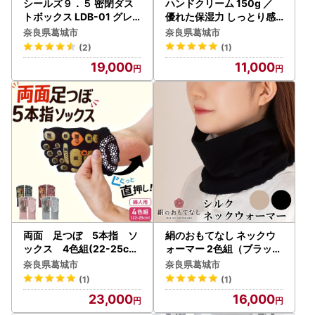
シールズ９．５ 密閉ダス
ハンドクリーム 150g ／
トボックス LDB-01 グレ
優れた保湿力 しっとり感
ー【like037A】
ひじ かかと ゲオール化粧
奈良県葛城市
奈良県葛城市
品 奈良県 葛城市【geol00
(2)
(1)
5】
19,000
11,000
両面 足つぼ 5本指 ソ
絹のおもてなし ネックウ
ックス 4色組(22-25cm
ォーマー 2色組（ブラック
)／靴下 日用品 ツボ
、ベージュ）／婦人 レデ
奈良県葛城市
奈良県葛城市
健康 美容 マッサージ
ィース 女性 シルク美肌ケ
(1)
(1)
レディース 婦人 プレゼ
ア 美容 防寒 暖かい【mika
23,000
16,000
ント ギフト【mika001
014A】