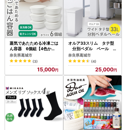
蒸気であたためる冷凍ごは
オルア33スリム タテ型
ん容器 6個組【4色から
分別ペダル ペール L
好きなカラーを選べる】
BD-14／ライクイット li
奈良県葛城市
奈良県葛城市
ホワイト 【like092-1】
ke-it オシャレ ゴミ箱
(3)
(4)
日本製【like005A】
15,000
25,000