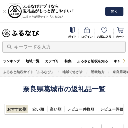
ふるなびアプリなら
返礼品がもっと探しやすい！
開く
ふるさと納税サイト「ふるなび」
ガイド
ログイン
お気に入り
カート
キーワードを入力
ランキング
地域一覧
カテゴリ
特集
ふるさと納税を知る
キャンペ
ふるさと納税サイト「ふるなび」
地域でさがす
近畿地方
奈良県葛
奈良県葛城市の返礼品一覧
おすすめ順
安い順
高い順
レビュー件数順
レビュー評価順