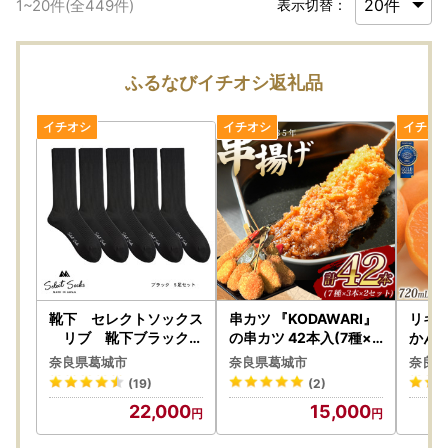
1
~
20
件(全
449
件)
表示切替：
ふるなびイチオシ返礼品
靴下 セレクトソックス
串カツ 『KODAWARI』
リキュ
リブ 靴下ブラック5
の串カツ 42本入(7種×
かんリ
足組【mika017】
各3本 2セット) 【skfd0
梅乃宿
奈良県葛城市
奈良県葛城市
奈良県
02】
(19)
(2)
22,000
15,000