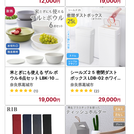
12,000
19,000
ふるさと納税 奈良県 葛城
】
市【mika032】
米とぎにも使える ザル ボ
シールズ２５ 密閉ダスト
ウル 6点セット LBK-10 ホ
ボックス LDB-02 ホワイ
ワイト ／ キッチン用品 調
ト ／ ゴミ箱 臭い漏れ防止
奈良県葛城市
奈良県葛城市
理器具 耐熱 重ねて収納 コ
スリムデザイン プッシュ
(1)
(2)
ンパクト ライクイット lik
開閉 ライクイット like-it
19,000
29,000
e-it 奈良県 葛城市【like0
【like038A】
21-3A】