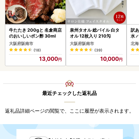
牛たたき 200gと 名倉商店
泉州タオル 総パイル 白タ
訳あ
のおいしいポン酢 30ml
オル 12枚入り 210匁
水 
ク 
大阪府阪南市
大阪府阪南市
北海
付き
(18)
(39)
海の
13,000
10,000
司 
取り
料
最近チェックした返礼品
返礼品詳細ページの閲覧で、ここに履歴が表示されます。