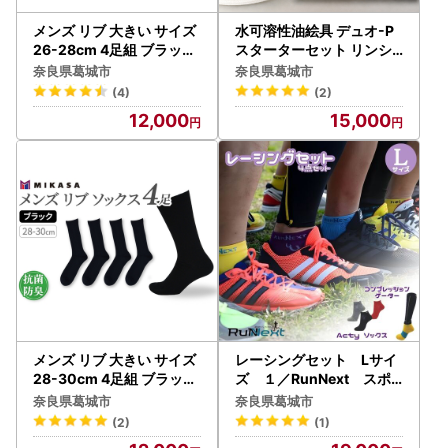
メンズ リブ 大きい サイズ
水可溶性油絵具 デュオ-P
26-28cm 4足組 ブラック
スターターセット リンシ
／ 日本製 抗菌 防臭 紳士
ードオイル付【holb001
奈良県葛城市
奈良県葛城市
靴下 ソックス ビジネス カ
】
(4)
(2)
ジュアル SEKマーク 取得
12,000
15,000
ふるさと納税 奈良県 葛城
市【mika026】
メンズ リブ 大きい サイズ
レーシングセット Lサイ
28-30cm 4足組 ブラック
ズ １／RunNext スポ
／ 日本製 抗菌 防臭 紳士
ーツ用 ソックス 靴下
奈良県葛城市
奈良県葛城市
靴下 ソックス ビジネス カ
ゲーター ランニング 奈
(2)
(1)
ジュアル SEKマーク 取得
良県 葛城市【next004