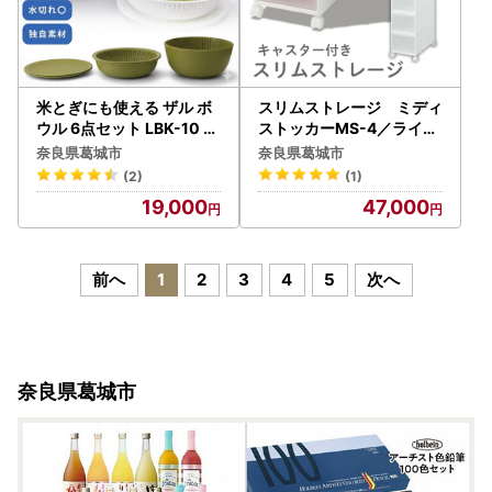
米とぎにも使える ザル ボ
スリムストレージ ミディ
ウル 6点セット LBK-10 グ
ストッカーMS-4／ライク
リーン ／ キッチン用品 調
イット like-it ４段
奈良県葛城市
奈良県葛城市
理器具 耐熱 重ねて収納 コ
収納 引出し 日本製【li
(2)
(1)
ンパクト ライクイット lik
ke011A】
19,000
47,000
e-it 奈良県 葛城市【like0
21-1A】
前へ
1
2
3
4
5
次へ
奈良県葛城市