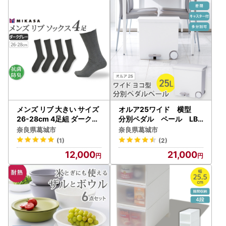
】
メンズ リブ 大きい サイズ
オルア25ワイド 横型
26-28cm 4足組 ダークグ
分別ペダル ペール LBD
レー ／ 日本製 抗菌 防臭
-11／ライクイット like-i
奈良県葛城市
奈良県葛城市
紳士 靴下 ソックス ビジネ
t オシャレ ゴミ箱 日
(1)
(2)
ス カジュアル SEKマーク
本製【like002A】
12,000
21,000
取得 ふるさと納税 奈良県
葛城市【mika024】