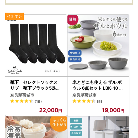
靴下 セレクトソックス
米とぎにも使える ザル ボ
リブ 靴下ブラック5足組
ウル 6点セット LBK-10 グ
【mika017】
レー ／ キッチン用品 調理
奈良県葛城市
奈良県葛城市
器具 耐熱 重ねて収納 コン
(19)
(5)
パクト ライクイット like-i
22,000
19,000
t 奈良県 葛城市【like021-
2A】