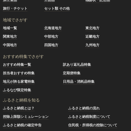
旅行・チケット
セット類 その他
地域でさがす
地域一覧
北海道地方
東北地方
関東地方
中部地方
近畿地方
中国地方
四国地方
九州地方
おすすめ特集でさがす
おすすめ特集一覧
訳あり返礼品特集
担当者おすすめ特集
定期便特集
地元が誇る家電特集
日用品・消耗品特集
ふるなび限定特集
ふるさと納税を知る
ふるさと納税とは？
ふるさと納税の流れ
控除上限額シミュレーション
ふるさと納税制度について
ふるさと納税の確定申告
住民税・所得税の控除について