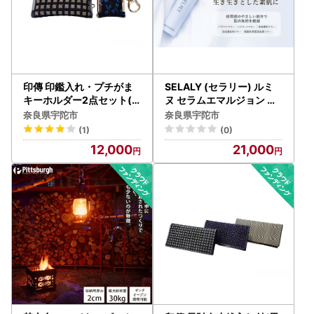
印傳 印鑑入れ・プチがま
SELALY (セラリー) ルミ
キーホルダー2点セット(
ヌ セラムエマルジョン ヒ
男性用)
アルロン酸 ふるさと納税
奈良県宇陀市
奈良県宇陀市
乳液 化粧 美容 潤い ハリ
(1)
(0)
スキンケア 大和当帰 天然
12,000
21,000
精油 コスメ 漢方 男子 女子
母の日 化粧品 送料無料