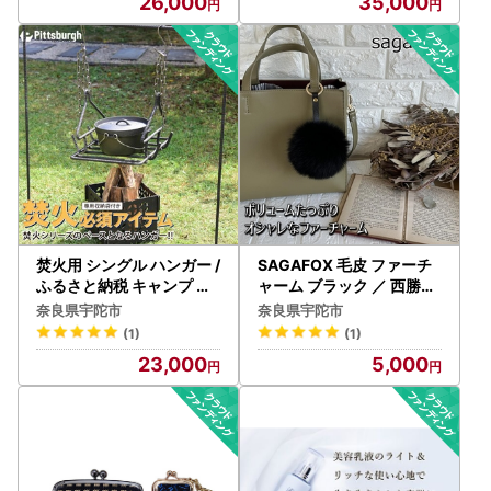
26,000
35,000
カアワダチソウ アップル
ール ワークス 焼肉 ステー
ミント レモングラス しょ
キ 鉄板焼 送料無料
うが 奈良県 宇陀市
焚火用 シングル ハンガー /
SAGAFOX 毛皮 ファーチ
ふるさと納税 キャンプ 土
ャーム ブラック ／ 西勝毛
台 BBQ バーベキュー グリ
皮のサガフォックス レザ
奈良県宇陀市
奈良県宇陀市
ル 調理 用具 炭火 ピッツバ
ーアクセサリー ぼんぼりC
(1)
(1)
ーグ アウトドア スチール
奈良県 宇陀市
23,000
5,000
ワークス グッズ 焼肉 ステ
ーキ 鉄板焼 送料無料