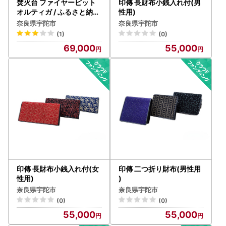
焚火台 ファイヤーピット
印傳 長財布小銭入れ付(男
オルティガ / ふるさと納税
性用)
癒し オシャレ空間 キャン
奈良県宇陀市
奈良県宇陀市
プ BBQ バーベキュー 用具
(1)
(0)
炭火 ピッツバーグ アウト
69,000
55,000
ドア スチール ワークス 焼
肉 ステーキ 鉄板焼 送料無
料
印傳 長財布小銭入れ付(女
印傳 二つ折り財布(男性用
性用)
)
奈良県宇陀市
奈良県宇陀市
(0)
(0)
55,000
55,000