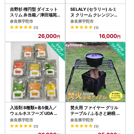
吉野杉 楕円型 ダイエット
SELALY (セラリー) ルミ
スリム 弁当箱／津田瑞苑
ヌ クリーム クレンジング
ボウル 木製 スギ ガラス ウ
ふるさと納税 化粧 メイク
奈良県宇陀市
奈良県宇陀市
ッド コート コーティング
落とし スキンケア 大和当
(1)
(1)
奈良県 宇陀市
帰 天然精油 保湿 コスメ 漢
26,000
16,000
方 ハーブ 母の日 女子力 美
容男子 奈良 宇陀 送料無料
入浴剤 8種類×各5個入／
焚火用 ファイヤー グリル
ウェルネスフーズ UDA バ
テーブル / ふるさと納税 キ
スグッズ 無添加 有機栽培
ャンプ BBQ バーベキュー
奈良県宇陀市
奈良県宇陀市
肌荒れ改善 疲労回復 大和
調理 用具 炭火 無水鍋 ピッ
(1)
(1)
当帰葉 よもぎ ゆず セイタ
ツバーグ アウトドア スチ