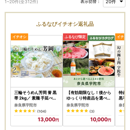
1
~
20
件(全
312
件)
表示切替：
ふるなびイチオシ返礼品
三輪そうめん芳岡 誉 黒
【有効期限なし！後から
特産 
帯 2kg／ 素麺 手延べ麺
ゆっくり特産品を選べる
黒毛和
保存食 温かい 鍋の締め
】奈良県宇陀市カタログ
0g チ
奈良県宇陀市
奈良県宇陀市
奈良県
化粧箱 お取り寄せ ギフ
ポイント
るさと
(104)
(3)
ト 奈良県 宇陀市 ふるさ
気 バ
13,000
10,000
と納税
プ 寄
すめ 