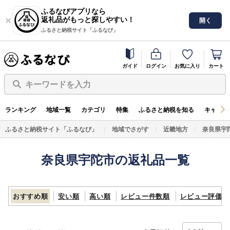
ふるなびアプリなら
返礼品がもっと探しやすい！
開く
ふるさと納税サイト「ふるなび」
ガイド
ログイン
お気に入り
カート
キーワードを入力
ランキング
地域一覧
カテゴリ
特集
ふるさと納税を知る
キャンペ
ふるさと納税サイト「ふるなび」
地域でさがす
近畿地方
奈良県宇
奈良県宇陀市の返礼品一覧
おすすめ順
安い順
高い順
レビュー件数順
レビュー評価順