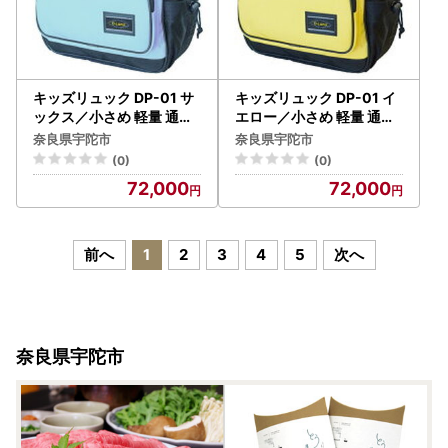
キッズリュック DP-01 サ
キッズリュック DP-01 イ
ックス／小さめ 軽量 通学
エロー／小さめ 軽量 通学
遠足 幼稚園 小学生 かわい
遠足 幼稚園 小学生 かわい
奈良県宇陀市
奈良県宇陀市
い おしゃれ 子供 丈夫 バッ
い おしゃれ 子供 丈夫 バッ
(0)
(0)
クパック チェストベルト
クパック チェストベルト
72,000
72,000
付き リュックサック ふる
付き リュックサック ふる
さと納税
さと納税
前へ
1
2
3
4
5
次へ
奈良県宇陀市