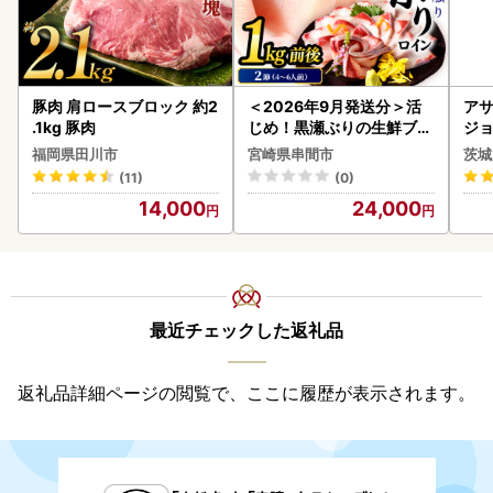
豚肉 肩ロースブロック 約2
＜2026年9月発送分＞活
アサ
.1kg 豚肉
じめ！黒瀬ぶりの生鮮ブリ
ジョ
ロイン2節（1.0kg前後）_
(1ケース)
福岡県田川市
宮崎県串間市
茨城
K001-012-2609
ビー
(11)
(0)
14,000
24,000
最近チェックした返礼品
返礼品詳細ページの閲覧で、ここに履歴が表示されます。