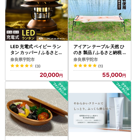
LED 充電式 ベイビー ラン
アイアン テーブル 天然 ひ
タン カッパー / ふるさと納
のき 製品 / ふるさと納税
税 照明 BABY 器具 キャン
キャンプ 桧 檜 BBQ バーベ
奈良県宇陀市
奈良県宇陀市
プ USB 防滴 調光 災害 停
キュー 用具 炭火 無水鍋 ピ
(3)
(1)
電 台風 防災 メタル ピッツ
ッツバーグ アウトドア ス
20,000
55,000
バーグ アウトドア スチー
チール ワークス 焼肉 ステ
ル ワークス 送料無料
ーキ 鉄板焼 送料無料