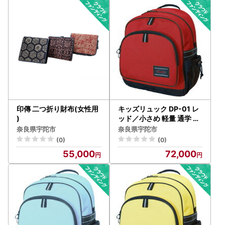
印傳 二つ折り財布(女性用
キッズリュック DP-01 レ
)
ッド／小さめ 軽量 通学 遠
足 幼稚園 小学生 かわいい
奈良県宇陀市
奈良県宇陀市
おしゃれ 子供 丈夫 バック
(0)
(0)
パック チェストベルト付
55,000
72,000
き リュックサック ふるさ
と納税