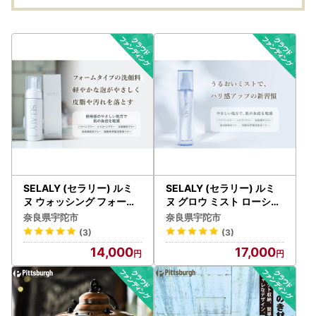
SELALY (セラリー) ルミ
SELALY (セラリー) ルミ
ヌ ウォッシング フォーム
ヌ グロウ ミスト ローショ
ふるさと納税 化粧品 スキ
ン／ 化粧水 スプレー ヒア
奈良県宇陀市
奈良県宇陀市
ンケア 大和当帰 天然精油
ルロン酸 大和当帰 天然精
(3)
(3)
保湿 コスメ 漢方 洗顔 ハー
油 漢方 ハーブ 美容 スキン
14,000
17,000
ブ 母の日 女子力 美容男子
ケア 化粧品 奈良県 宇陀市
奈良 宇陀 送料無料
ふるさと納税