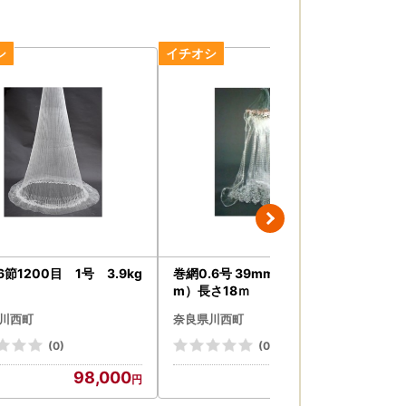
6節1200目 1号 3.9kg
巻網0.6号 39mm 高さL（90c
投網
m）長さ18ｍ
g
川西町
奈良県川西町
奈
(0)
(0)
98,000
76,000