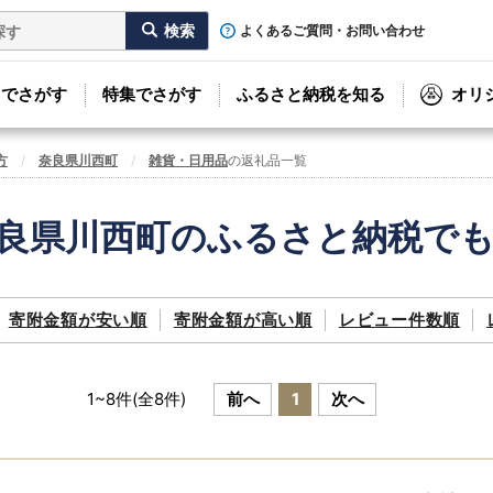
よくあるご質問・お問い合わせ
リでさがす
特集でさがす
ふるさと納税を知る
オリ
方
奈良県川西町
雑貨・日用品
の返礼品一覧
良県川西町のふるさと納税で
寄附金額が
安い順
寄附金額が
高い順
レビュー件数順
1
~
8
件(全
8
件)
前へ
1
次へ