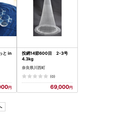
と in
投網14節600目 2-3号
4.3kg
奈良県川西町
(0)
000
69,000
へ