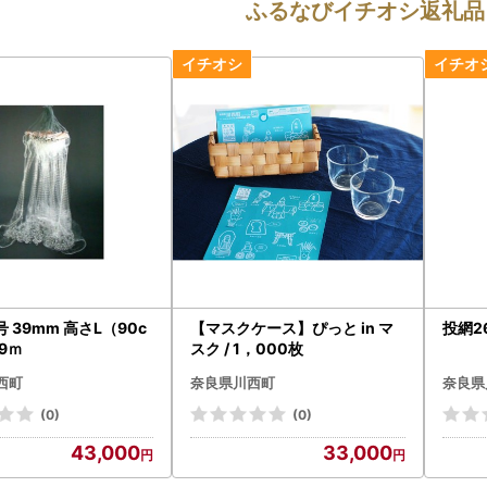
ふるなびイチオシ返礼品
号 39mm 高さL（90c
【マスクケース】ぴっと in マ
投網2
9ｍ
スク / 1，000枚
西町
奈良県川西町
奈良県
(0)
(0)
43,000
33,000