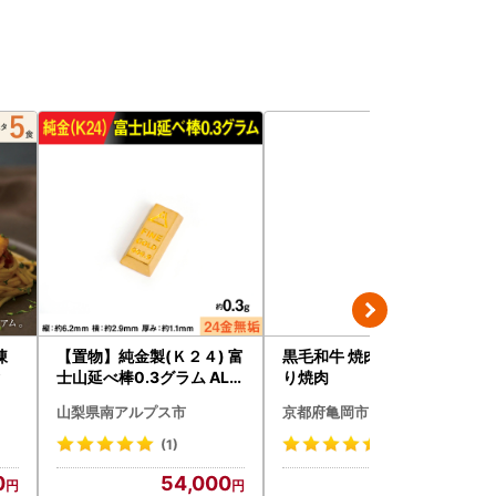
凍
【置物】純金製(Ｋ２４) 富
黒毛和牛 焼肉用1.2kg 訳あ
タ
士山延べ棒0.3グラム ALP
り焼肉
BK193
山梨県南アルプス市
京都府亀岡市
(1)
(79)
0
54,000
40,000