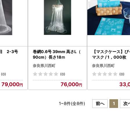
0目 2-3号
巻網0.6号 39mm 高さL（
【マスクケース】ぴっ
90cm）長さ18ｍ
マスク / 1，000枚
奈良県川西町
奈良県川西町
(0)
(0)
(0)
79,000
76,000
33,
1
~
8
件(全
8
件)
前へ
1
次