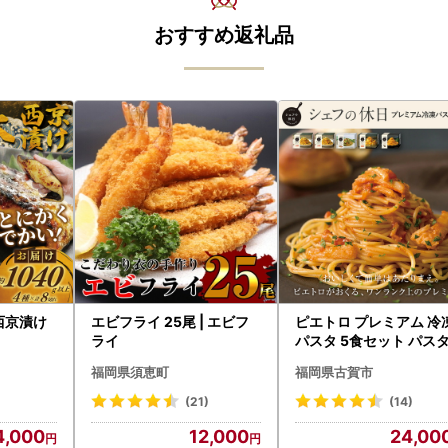
おすすめ返礼品
西京漬け
エビフライ 25尾 | エビフ
ピエトロ プレミアム 冷
ライ
パスタ 5食セット パス
福岡県須恵町
福岡県古賀市
(21)
(14)
4,000
12,000
24,00