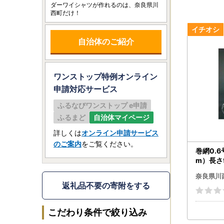
ダーワイシャツが作れるのは、奈良県川
西町だけ！
自治体のご紹介
ワンストップ特例オンライン
申請
対応サービス
ふるなびワンストップ e申請
ふるまど
自治体マイページ
詳しくは
オンライン申請サービス
のご案内
をご覧ください。
巻網0.6
m）長さ
奈良県川
返礼品不要の寄附をする
こだわり条件で絞り込み