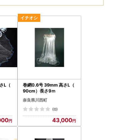
高さL（
巻網0.6号 39mm 高さL（
90cm）長さ9ｍ
奈良県川西町
(0)
000
43,000