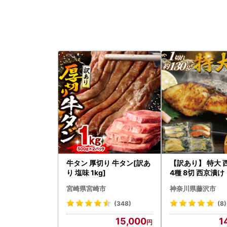
牛タン 厚切り 牛タン[訳あ
【訳あり】 特大 
り 塩味 1kg]
4種 8切 西京漬け
宮崎県宮崎市
神奈川県藤沢市
(348)
(8)
15,000
1