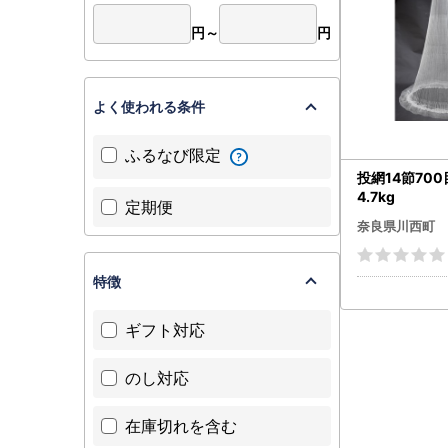
円～
円
よく使われる条件
ふるなび限定
投網14節70
4.7kg
定期便
奈良県川西町
特徴
ギフト対応
のし対応
在庫切れを含む