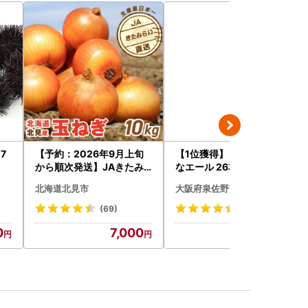
7
【予約：2026年9月上旬
【1位獲得】ビール よなよ
1
から順次発送】JAきたみ
なエール 26本 ビール
らい産 玉ねぎ Lサイズ 10k
北海道北見市
大阪府泉佐野市
g ( タマネギ たまねぎ 野菜
)【210-0003-2026】
(69)
(954)
0
7,000
18,000