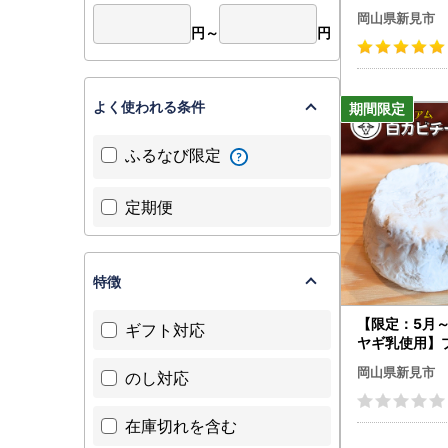
ット
岡山県新見市
円～
円
よく使われる条件
ふるなび限定
定期便
特徴
【限定：5月～
ギフト対応
ヤギ乳使用】
カビチーズ 約1
岡山県新見市
のし対応
ク
在庫切れを含む