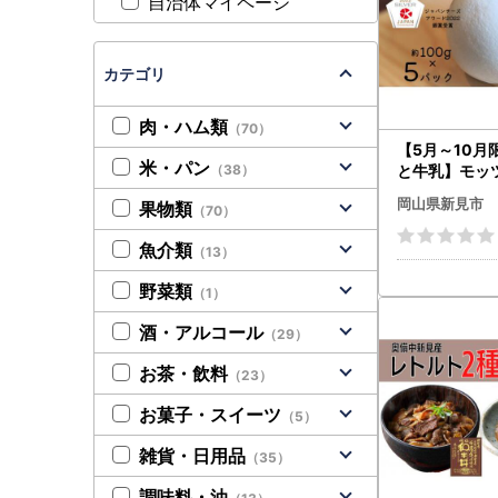
自治体マイページ
カテゴリ
肉・ハム類
（70）
【5月～10月
米・パン
（38）
と牛乳】モッ
ズ 約100g×
岡山県新見市
果物類
（70）
魚介類
（13）
野菜類
（1）
酒・アルコール
（29）
お茶・飲料
（23）
お菓子・スイーツ
（5）
雑貨・日用品
（35）
調味料・油