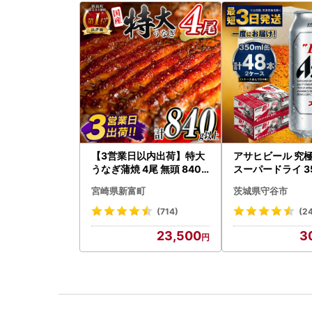
【3営業日以内出荷】特大
アサヒビール 究
うなぎ蒲焼 4尾 無頭 840g
スーパードライ 35
以上 C388-840-3D
8本 ビール
宮崎県新富町
茨城県守谷市
(714)
(2
23,500
3