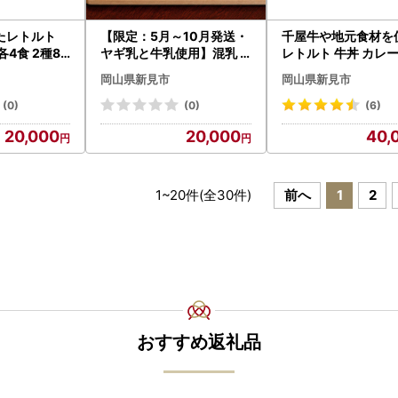
たレトルト
【限定：5月～10月発送・
千屋牛や地元食材を
4食 2種8
ヤギ乳と牛乳使用】混乳
レトルト 牛丼 カレー
季節のチーズ3種セット
ュー 各5食 4種20食
岡山県新見市
岡山県新見市
(0)
(0)
(6)
20,000
20,000
40,
1
~
20
件(全
30
件)
前へ
1
2
おすすめ返礼品