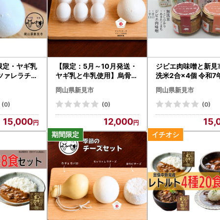
限定・ヤギ乳
【限定：5月～10月発送・
ジビエ肉味噌と新見
ツァレラチー
ヤギ乳と牛乳使用】烏骨鶏
洗米2合×4個 令和7
5パック
の卵 (6個) モッツァレラチ
合せ
岡山県新見市
岡山県新見市
ーズ (約100g×3)
(0)
(0)
(0)
15,000
12,000
15,