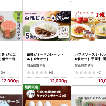
ぐみ ジビエ
白桃ピオーネカレー レト
パスタソース レトル
る猪ラー油
ルト 5食セット
6個セット 千屋牛･
産食材使用
岡山県新見市
岡山県新見市
(0)
(0)
(0)
12,000
12,000
10,