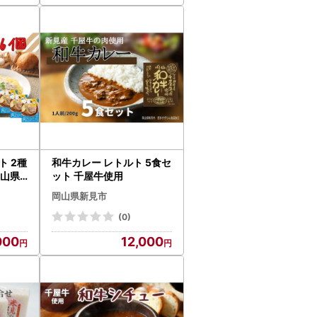
ト 2種
和牛カレー レトルト 5食セ
岡山県
ット 千屋牛使用
岡山県新見市
(0)
000
12,000