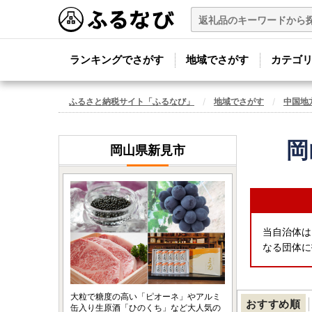
ランキングでさがす
地域でさがす
カテゴ
ふるさと納税サイト「ふるなび」
地域でさがす
中国地
岡
岡山県新見市
当自治体は
なる団体に
大粒で糖度の高い「ピオーネ」やアルミ
おすすめ順
缶入り生原酒「ひのくち」など大人気の