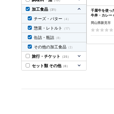
（13）
加工食品
（31）
千屋牛を使っ
牛丼・カレー 各
チーズ・バター
（4）
食
岡山県新見市
惣菜・レトルト
（17）
缶詰・瓶詰
（8）
その他の加工食品
（2）
旅行・チケット
（25）
セット類 その他
（6）