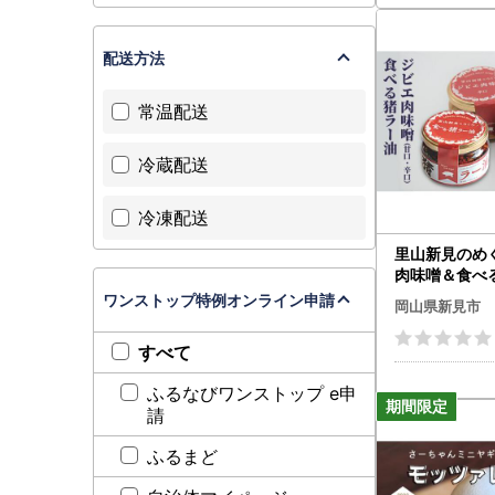
配送方法
常温配送
冷蔵配送
冷凍配送
里山新見のめ
肉味噌＆食べ
セット
ワンストップ特例オンライン申請
岡山県新見市
すべて
ふるなびワンストップ e申
請
ふるまど