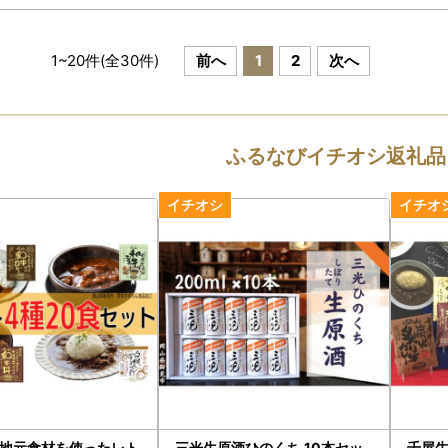
1
~
20
件(全
30
件)
前へ
1
2
次へ
ふるなびイチオシ返礼品
地元食材を使ったレト
三光生原酒ひのくち 10本セッ
千屋