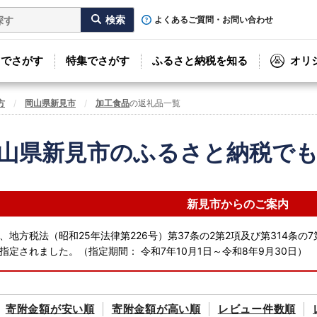
よくあるご質問・お問い合わせ
リでさがす
特集でさがす
ふるさと納税を知る
オリ
方
岡山県新見市
加工食品
の返礼品一覧
山県新見市のふるさと納税で
新見市からのご案内
、地方税法（昭和25年法律第226号）第37条の2第2項及び第314条
指定されました。（指定期間： 令和7年10月1日～令和8年9月30日）
寄附金額が
安い順
寄附金額が
高い順
レビュー件数順