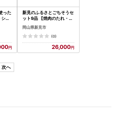
使った
新見のふるさとごちそうセ
 シチ
ット9品 【焼肉のたれ・に
んにくオリーブオイル醤油
岡山県新見市
・千屋牛レトルト(カレー
・牛丼)・千屋牛ラーメン
(0)
・紅茶・日本酒・米・猪ラ
000
26,000
ー油】
次へ