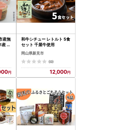
市産無
和牛シチュー レトルト 5食
年産 詰
セット 千屋牛使用
岡山県新見市
(0)
000
12,000