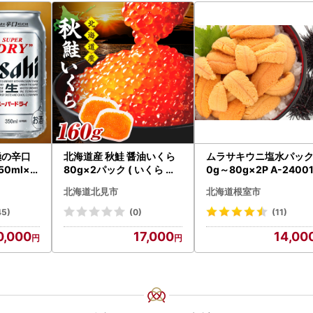
極の辛口
北海道産 秋鮭 醤油いくら
ムラサキウニ塩水パック
0ml×4
80g×2パック ( いくら イ
0g～80g×2P A-2400
クラ 魚卵 鮭 サケ さけ 鮭い
北海道北見市
北海道根室市
くら 醤油漬け パック 北海
道産 ふるさと納税 秋鮭 )【
45)
(0)
(11)
233-0002】
0,000
17,000
14,00