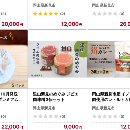
ット
岡山県新見市
岡山県新見市
(3)
(2)
(0)
20,000
12,000
26,
10月発送・
里山新見のめぐみ ジビエ
岡山県新見市産 イノ
プレミアム白
肉味噌 2個セット
肉使用のレトルトカ
00g×3パッ
スパイス猪カレー 24
岡山県新見市
岡山県新見市
5袋
(0)
(0)
(0)
22,000
9,000
12,