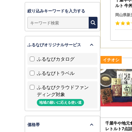
ルト 牛丼
絞り込みキーワードを入力する
食 4種2
岡山県新
ふるなびオリジナルサービス
ふるなびカタログ
ふるなびトラベル
ふるなびクラウドファン
ディング対象
地域の願いに応える使い道
千屋牛や地元
価格帯
レトルト7点