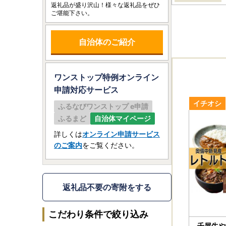
返礼品が盛り沢山！様々な返礼品をぜひ
ご堪能下さい。
自治体のご紹介
ワンストップ特例オンライン
申請
対応サービス
ふるなびワンストップ e申請
ふるまど
自治体マイページ
詳しくは
オンライン申請サービス
のご案内
をご覧ください。
返礼品不要の寄附をする
こだわり条件で絞り込み
千屋牛や