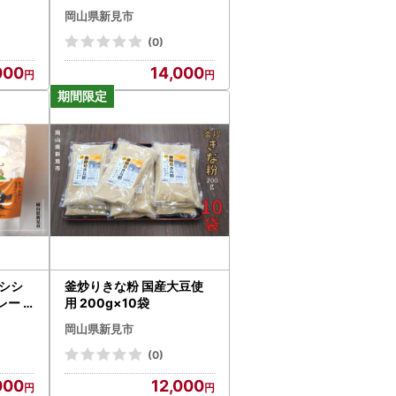
ット
岡山県新見市
(0)
000
14,000
シシ
釜炒りきな粉 国産大豆使
レー
用 200g×10袋
0g×
岡山県新見市
(0)
000
12,000