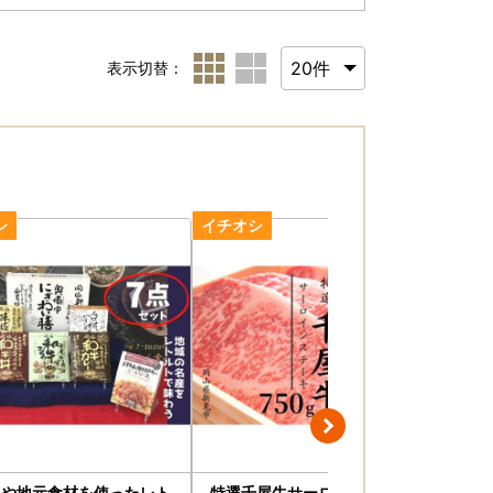
表示切替：
牛や地元食材を使ったレト
特選千屋牛サーロインステーキ
焼肉