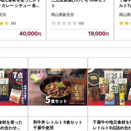
 カレー シチュー 各5
ト
ルト7
0食
見市
岡山県新見市
岡山県
(6)
(0)
40,000
19,000
食材を使った
和牛丼 レトルト 5食セット
千屋牛や地元食材を
詰め合わせセ
千屋牛使用
レトルト9点詰め合