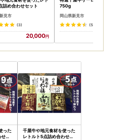
点詰め合わせセット
750g
（定
の
新見市
岡山県新見市
岡
(3)
(5)
20,000
59,000
使った
千屋牛や地元食材を使った
わせセ
レトルト5点詰め合わせセ