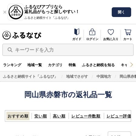
ふるなびアプリなら
返礼品がもっと探しやすい！
開く
ふるさと納税サイト「ふるなび」
ガイド
ログイン
お気に入り
カート
キーワードを入力
ランキング
地域一覧
カテゴリ
特集
ふるさと納税を知る
キャンペ
ふるさと納税サイト「ふるなび」
地域でさがす
中国地方
岡山県赤
岡山県赤磐市の返礼品一覧
おすすめ順
安い順
高い順
レビュー件数順
レビュー評価順