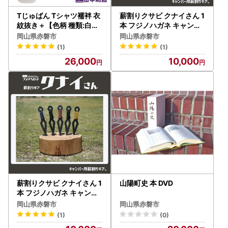
Tじゅばん Tシャツ襦袢 衣
薪割りクサビ クナイさん 1
紋抜き＋【色柄 種類:白ポ
本 フジノハガネ キャンプ
リ絽】女性用 田中和裁 S/
アウトドア グッズ 国防色
岡山県赤磐市
岡山県赤磐市
M/L/LL ファッション レデ
(1)
(1)
ィース 織物 Mサイズ
26,000
10,000
薪割りクサビ クナイさん 1
山陽町史 本 DVD
本 フジノハガネ キャンプ
アウトドア グッズ 漆黒色
岡山県赤磐市
岡山県赤磐市
(1)
(0)