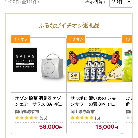
1
~
20
件(全
111
件)
表示切替：
ふるなびイチオシ返礼品
オゾン 除菌 消臭器 オゾ
サッポロ 濃いめの レモ
ぶどう
ンエアーサラス SA-4(
ンサワー の素 6本（1本
約 ご
～16帖) 空気 清浄機 家
500ml） お酒 洋酒 リキ
スカッ
岡山県赤磐市
岡山県赤磐市
岡山県
電 日用品 除菌 消臭 防水
ュール類 レモン サワー
～70
(35)
(5)
安心 持ち運び コンパク
檸檬 レモンサワーの素
ドウ 
58,000
18,000
ト 雑貨
檸檬サワー
岡山 
芸 あ