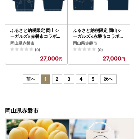
ふるさと納税限定 岡山シ
ふるさと納税限定 岡山シ
ーガルズ×赤磐市コラボパ
ーガルズ×赤磐市コラボジ
ーカー ファッション 洋服
ップジャケット ファッシ
岡山県赤磐市
岡山県赤磐市
ネイビー 3Lサイズ
ョン 洋服 ネイビー Sサイ
(0)
(0)
ズ
27,000
27,000
前へ
1
2
3
4
5
次へ
岡山県赤磐市