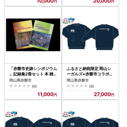
10,000
20,000
「赤磐市史跡シンポジウム
ふるさと納税限定 岡山シ
」記録集2冊セット 本 雑
ーガルズ×赤磐市コラボト
貨 日用品
レーナー ファッション 洋
岡山県赤磐市
岡山県赤磐市
服 ネイビー Sサイズ
(0)
(0)
11,000
27,000