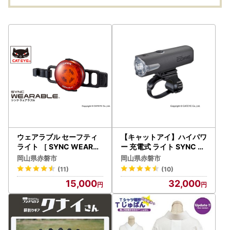
歯ごた
品な
ウェアラブル セーフティ
【キャットアイ】ハイパワ
ライト ［ SYNC WEARAB
ー 充電式 ライト SYNC C
LE ］ キャットアイ 自転車
ORE 雑貨 日用品
岡山県赤磐市
岡山県赤磐市
日用品 雑貨
(11)
(10)
15,000
32,000