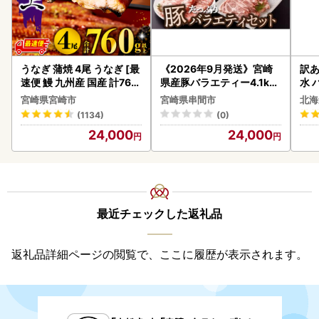
うなぎ 蒲焼 4尾 うなぎ [最
《2026年9月発送》宮崎
訳あ
速便 鰻 九州産 国産 計760
県産豚バラエティー4.1kg
水 
g以上]
セット_K033-057-2609
ク 
宮崎県宮崎市
宮崎県串間市
北海
付き
(1134)
(0)
海の
24,000
24,000
司 
取り
料
最近チェックした返礼品
返礼品詳細ページの閲覧で、ここに履歴が表示されます。