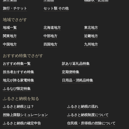
旅行・チケット
セット類 その他
地域でさがす
地域一覧
北海道地方
東北地方
関東地方
中部地方
近畿地方
中国地方
四国地方
九州地方
おすすめ特集でさがす
おすすめ特集一覧
訳あり返礼品特集
担当者おすすめ特集
定期便特集
地元が誇る家電特集
日用品・消耗品特集
ふるなび限定特集
ふるさと納税を知る
ふるさと納税とは？
ふるさと納税の流れ
控除上限額シミュレーション
ふるさと納税制度について
ふるさと納税の確定申告
住民税・所得税の控除について