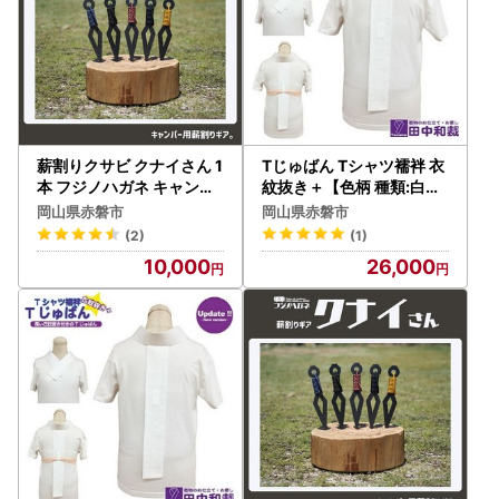
薪割りクサビ クナイさん 1
Tじゅばん Tシャツ襦袢 衣
本 フジノハガネ キャンプ
紋抜き＋【色柄 種類:白無
アウトドア グッズ 備前色
地ポリ（塩瀬風）】女性用
岡山県赤磐市
岡山県赤磐市
田中和裁 S/M/L/LL ファッ
(2)
(1)
ション レディース 織物 L
10,000
26,000
サイズ