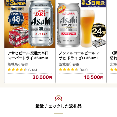
アサヒビール 究極の辛口
ノンアルコールビール ア
《
スーパードライ 350ml×4
サヒ ドライゼロ 350ml 24
切れ
8本 ビール
本 ノンアル ビール asashi
0g 
茨城県守谷市
茨城県守谷市
北海
守谷市
(245)
(415)
30,000
10,500
最近チェックした返礼品