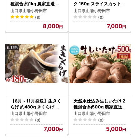
種混合 約1kg 農家直送 生
ク 150g スライスカット済
しいたけ 椎茸 どんこ 混合
み 干ししいたけ 小分け 乾
山口県山陽小野田市
山口県山陽小野田市
ミックス ご当地 グルメ 食
物 保存食 料理 味噌汁 ご当
(8)
(0)
品 F6L-1072
地 グルメ 食品 山口県 山陽
8,000
7,000
小野田 F6L-651
【6月～11月発送】生きく
天然水仕込み生しいたけ 2
らげ 約480g きくらげ キ
種混合 約500g 農家直送
クラゲ 木耳 料理 ご当地 グ
生しいたけ 椎茸 どんこ 混
山口県山陽小野田市
山口県山陽小野田市
ルメ 食品 F6L-656
合 ミックス ご当地 グルメ
(0)
(0)
食品 1万円以下 F6L-934
7,000
5,000