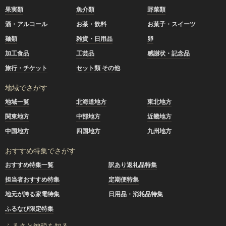
果実類
魚介類
野菜類
酒・アルコール
お茶・飲料
お菓子・スイーツ
麺類
雑貨・日用品
卵
加工食品
工芸品
感謝状・記念品
旅行・チケット
セット類 その他
地域でさがす
地域一覧
北海道地方
東北地方
関東地方
中部地方
近畿地方
中国地方
四国地方
九州地方
おすすめ特集でさがす
おすすめ特集一覧
訳あり返礼品特集
担当者おすすめ特集
定期便特集
地元が誇る家電特集
日用品・消耗品特集
ふるなび限定特集
ふるさと納税を知る