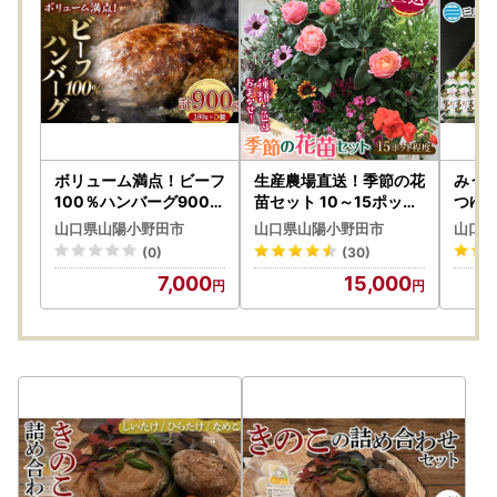
ボリューム満点！ビーフ
生産農場直送！季節の花
みう
100％ハンバーグ900g
苗セット 10～15ポット
つゆ付
180g×5パック(個包装)
F6L-415
ト 蕎
山口県山陽小野田市
山口県山陽小野田市
山口県
F6L-1329
セット
(0)
(30)
類 食品
7,000
15,000