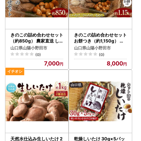
きのこの詰め合わせセット
きのこの詰め合わせセット
（約850g） 農家直送 し
お餅つき（約1,150g） 農
いたけ ひらたけ なめこ ご
家直送 しいたけ ひらたけ
山口県山陽小野田市
山口県山陽小野田市
当地 グルメ 食品 F6L-113
なめこ お餅 ご当地 グルメ
(0)
(0)
8
食品 F6L-1139
7,000
8,000
天然水仕込み生しいたけ 2
乾燥しいたけ 30g×5パッ