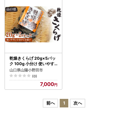
乾燥きくらげ 20g×5パッ
ク 100g 小分け 使いやす
い きくらげ 乾燥 小分け 乾
山口県山陽小野田市
物 保存食 低カロリー 料理
(0)
ご当地 グルメ 食品 山口県
7,000
山陽小野田 F6L-650
前へ
1
次へ