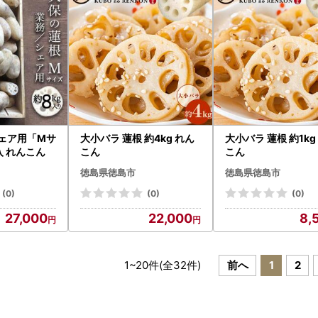
シェア用「Mサ
大小バラ 蓮根 約4kg れん
大小バラ 蓮根 約1kg
入 れんこん
こん
こん
徳島県徳島市
徳島県徳島市
(0)
(0)
(0)
27,000
22,000
8,
1
~
20
件(全
32
件)
前へ
1
2