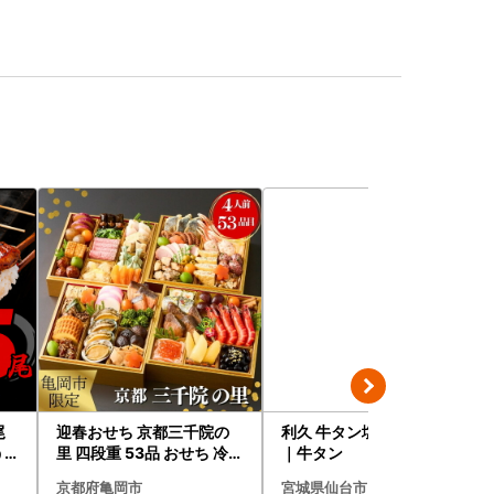
尾
迎春おせち 京都三千院の
利久 牛タン塩味3個セット
う
里 四段重 53品 おせち 冷蔵
｜牛タン
2027 先行予約
京都府亀岡市
宮城県仙台市