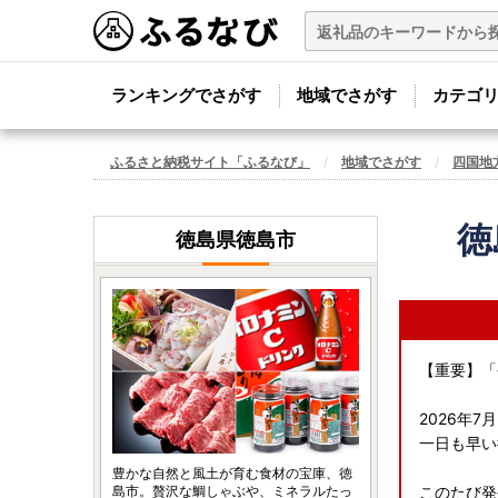
ランキングでさがす
地域でさがす
カテゴ
ふるさと納税サイト「ふるなび」
地域でさがす
四国地
徳
徳島県徳島市
【重要】「
2026年
一日も早い
豊かな自然と風土が育む食材の宝庫、徳
島市。贅沢な鯛しゃぶや、ミネラルたっ
このたび発