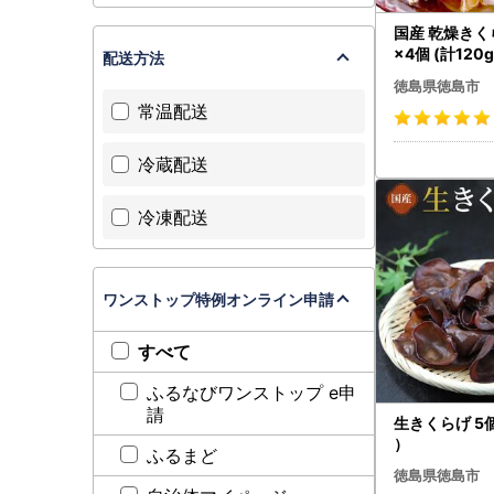
国産 乾燥きくら
×4個 (計120
配送方法
徳島県徳島市
常温配送
冷蔵配送
冷凍配送
ワンストップ特例オンライン申請
すべて
ふるなびワンストップ e申
請
生きくらげ 5個
）
ふるまど
徳島県徳島市