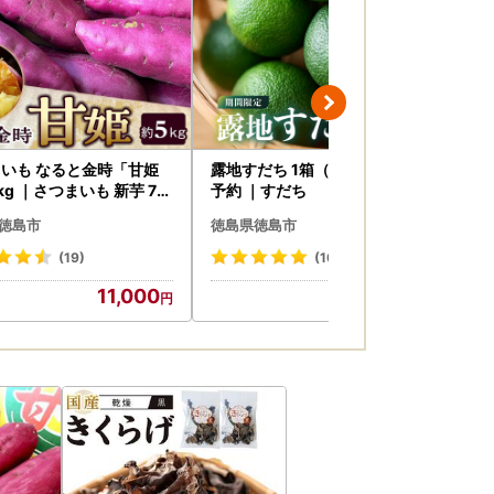
いも なると金時「甘姫
露地すだち 1箱（約1kg） 先行
炭酸 
kg ｜さつまいも 新芋 7月
予約 ｜すだち
から順次発送
徳島市
徳島県徳島市
徳
(19)
(10)
11,000
8,000