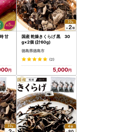
時 甘
国産 乾燥きくらげ 黒 30
g×2個 (計60g)
徳島県徳島市
(2)
000
5,000