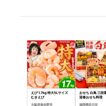
えび 1.7kg 特大5Lサイズ
おせち 白鳥 三段
むきえび
迎春おせち料理
大阪府泉佐野市
福岡県田川市