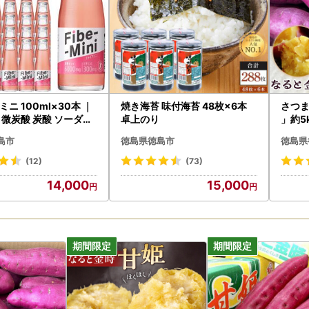
ニ 100ml×30本 ｜
焼き海苔 味付海苔 48枚×6本
さつま
 微炭酸 炭酸 ソーダ―
卓上のり
」約5
 特定保健用食品 トク
下旬
島市
徳島県徳島市
徳島県
(12)
(73)
14,000
15,000