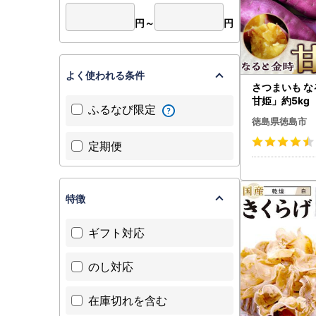
円～
円
よく使われる条件
さつまいも 
甘姫」約5kg
ふるなび限定
新芋 7月下旬
徳島県徳島市
定期便
特徴
ギフト対応
のし対応
在庫切れを含む