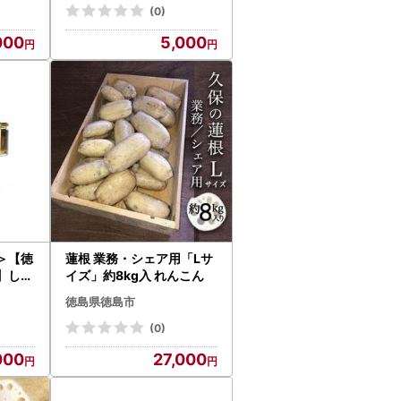
(0)
000
5,000
＞【徳
蓮根 業務・シェア用「Lサ
】しい
イズ」約8kg入 れんこん
節野菜
徳島県徳島市
(0)
000
27,000