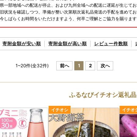
県一部地域への配送が停止、および九州全域への配送に遅延が生じてお
旧状況を確認しつつ、準備が整い次第順次返礼品発送の手配を進めてお
今しばらくお時間をいただけますよう、何卒ご理解とご協力を賜ります
寄附金額が
安い順
寄附金額が
高い順
レビュー件数順
1
~
20
件(全
32
件)
前へ
1
2
次へ
ふるなびイチオシ返礼品