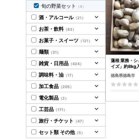
旬の野菜セット
（4）
酒・アルコール
（21）
お茶・飲料
（83）
お菓子・スイーツ
（121）
麺類
（31）
蓮根 業務・
雑貨・日用品
（424）
イズ」約8kg
調味料・油
徳島県徳島市
（17）
加工食品
（205）
電化製品
（2）
工芸品
（171）
旅行・チケット
（47）
セット類 その他
（5）