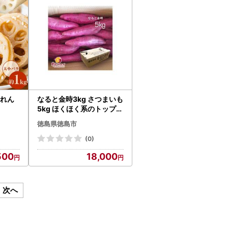
 れん
なると金時3kg さつまいも
5kg ほくほく系のトップブ
ランド 農家ソムリエーず
徳島県徳島市
(0)
500
18,000
次へ