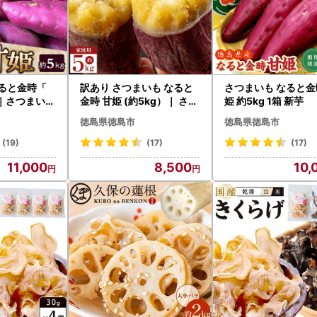
なると金時「
訳あり さつまいも なると
さつまいも なると金
 ｜さつまいも
金時 甘姫 (約5kg）｜ さつ
姫 約5kg 1箱 新芋
から順次発送
まいも 新芋 7月下旬から順
徳島県徳島市
徳島県徳島市
次発送
(19)
(17)
(17)
11,000
8,500
10,