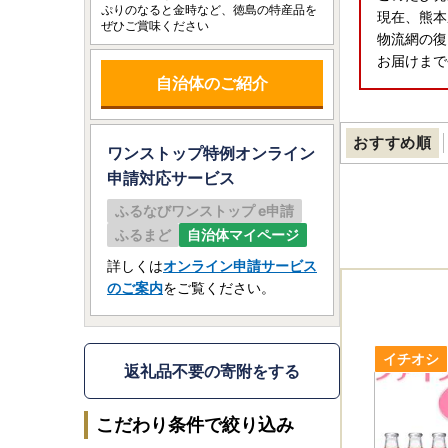
ぷりのなると金時など、徳島の特産品を
現在、熊本
ぜひご賞味ください
物流網の復
お届けまで
自治体のご紹介
おすすめ順
ワンストップ特例オンライン
申請
対応サービス
ふるなびワンストップ e申請
ふるまど
自治体マイページ
詳しくは
オンライン申請サービス
のご案内
をご覧ください。
返礼品不要の寄附をする
こだわり条件で絞り込み