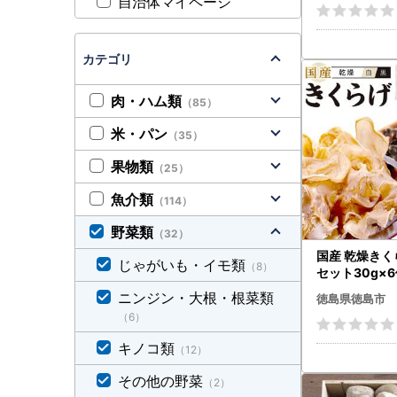
自治体マイページ
カテゴリ
肉・ハム類
（85）
米・パン
（35）
果物類
（25）
魚介類
（114）
野菜類
（32）
国産 乾燥きく
じゃがいも・イモ類
（8）
セット30g×6
）
ニンジン・大根・根菜類
徳島県徳島市
（6）
キノコ類
（12）
その他の野菜
（2）