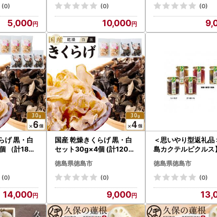
(0)
(0)
(0)
5,000
10,000
9,
らげ 黒・白
国産 乾燥きくらげ 黒・白
＜思いやり型返礼品
個 （計180g
セット30g×4個 (計120g
島カクテルピクルス
）
たけ・さつま芋・季
徳島県徳島市
徳島県徳島市
の3点セット
(0)
(0)
(0)
14,000
9,000
13,