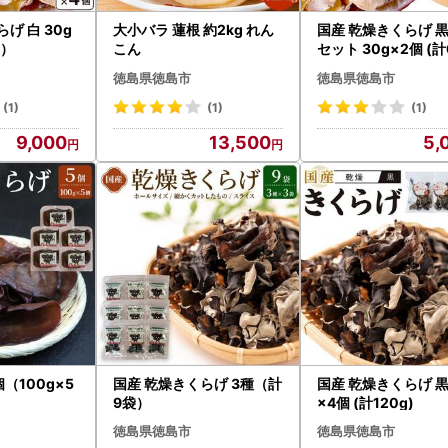
げ 白 30g
大小バラ 蓮根 約2kg れん
国産 乾燥きくらげ 
g）
こん
セット 30g×2個 (計
徳島県徳島市
徳島県徳島市
(1)
(1)
(1)
9,000
13,500
5,
（100g×5
国産 乾燥きくらげ 3種（計
国産 乾燥きくらげ 黒 
9袋）
×4個 (計120g)
徳島県徳島市
徳島県徳島市