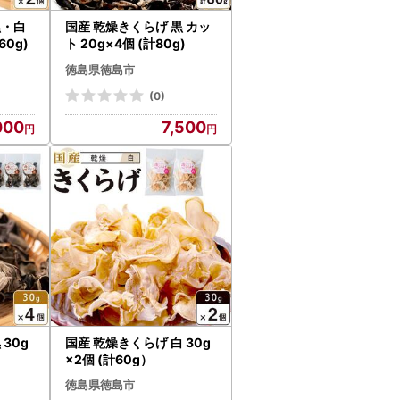
黒・白
国産 乾燥きくらげ 黒 カッ
60g)
ト 20g×4個 (計80g)
徳島県徳島市
(0)
000
7,500
30g
国産 乾燥きくらげ 白 30g
×2個 (計60g）
徳島県徳島市