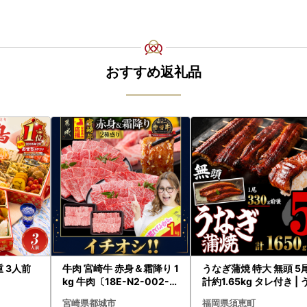
おすすめ返礼品
重 3人前
牛肉 宮崎牛 赤身＆霜降り 1
うなぎ蒲焼 特大 無頭 5
kg 牛肉〔18E-N2-002-1
計約1.65kg タレ付き | 
kg-S4A6-CF〕
なぎ蒲焼
宮崎県都城市
福岡県須恵町