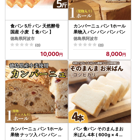
食パン 5斤 パン 天然酵母
カンパーニュ パン 1ホール
国産 小麦 【 食パン 】
果物入 パン パン パン パン
徳島県阿波市
徳島県阿波市
(0)
(0)
10,000
8,000
カンパーニュ パン 1ホール
パン 食パン そのまんまお
果物 ナッツ入 パン パン パ
米ぱん 4本 ( 600g × 4 ）