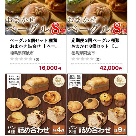
ベーグル 8個セット 種類
定期便 3回 ベーグル 種類
おまかせ 詰合せ 【 ベーグ
おまかせ 8個セット 【 ベ
ル 】
ーグル 】
徳島県阿波市
徳島県阿波市
(0)
(0)
16,000
42,000