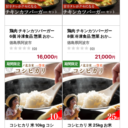
鶏肉 チキンカツバーガー
鶏肉 チキンカツバーガー
6個 冷凍食品 惣菜 おかず
8個 冷凍食品 惣菜 おかず
国産 鶏肉
国産 鶏肉
徳島県阿波市
徳島県阿波市
(0)
(0)
16,000
21,000
コシヒカリ 米 10kg コシ
コシヒカリ 米 25kg お米