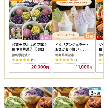
和菓子 花おはぎ 花輝 4
イタリアンジェラート
ソーセ
個 ネオ和菓子 【 おはぎ
おまかせ 6個 ジェラー
種 セ
】
ト
】
徳島県阿波市
徳島県阿波市
徳島県
(1)
(2)
20,000
11,000