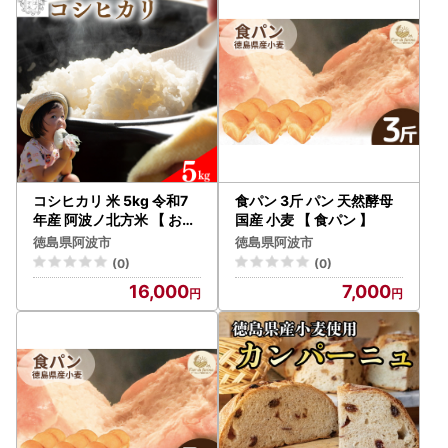
コシヒカリ 米 5kg 令和7
食パン 3斤 パン 天然酵母
年産 阿波ノ北方米 【 お米
国産 小麦 【 食パン 】
】
徳島県阿波市
徳島県阿波市
(0)
(0)
16,000
7,000