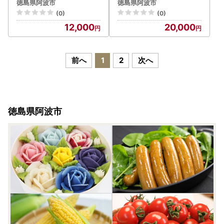
ン パン
コシヒカリ 米 使用 小麦 乳
徳島県阿波市
徳島県阿波市
製品 卵 グルテン 不使用 タ
(0)
(0)
ンパク質 低カロリー 健康
12,000
20,000
志向 手作り 天然酵母 カフ
ェ 朝食 お取り寄せ グルメ
冷凍 送料無料 徳島県 阿波
市
前へ
1
2
次へ
徳島県阿波市