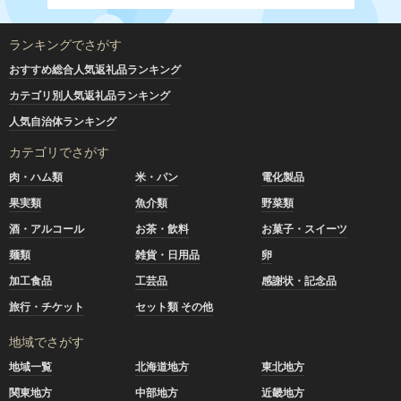
ランキングでさがす
おすすめ総合人気返礼品ランキング
カテゴリ別人気返礼品ランキング
人気自治体ランキング
カテゴリでさがす
肉・ハム類
米・パン
電化製品
果実類
魚介類
野菜類
酒・アルコール
お茶・飲料
お菓子・スイーツ
麺類
雑貨・日用品
卵
加工食品
工芸品
感謝状・記念品
旅行・チケット
セット類 その他
地域でさがす
地域一覧
北海道地方
東北地方
関東地方
中部地方
近畿地方