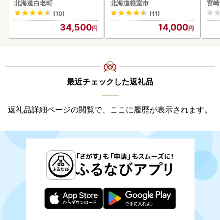
ズ 380ml 2本セット CH21
ロイ
北海道白老町
北海道根室市
宮崎
0
K00
(10)
(11)
34,500
14,000
最近チェックした返礼品
返礼品詳細ページの閲覧で、ここに履歴が表示されます。