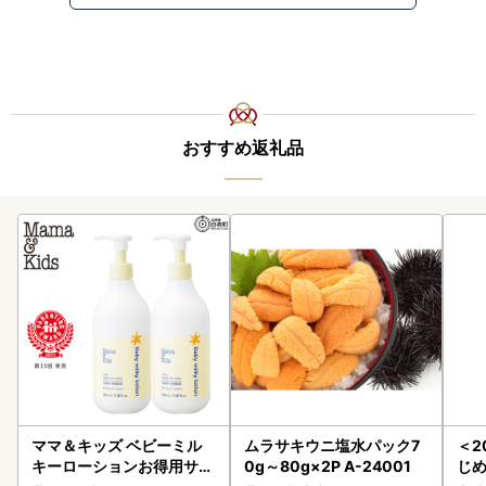
おすすめ返礼品
ママ＆キッズ ベビーミル
ムラサキウニ塩水パック7
＜2
キーローションお得用サイ
0g～80g×2P A-24001
じ