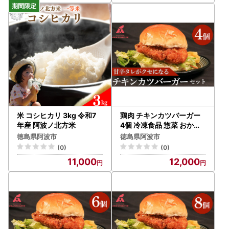
米 コシヒカリ 3kg 令和7
鶏肉 チキンカツバーガー
年産 阿波ノ北方米
4個 冷凍食品 惣菜 おかず
国産 鶏肉
徳島県阿波市
徳島県阿波市
(0)
(0)
11,000
12,000