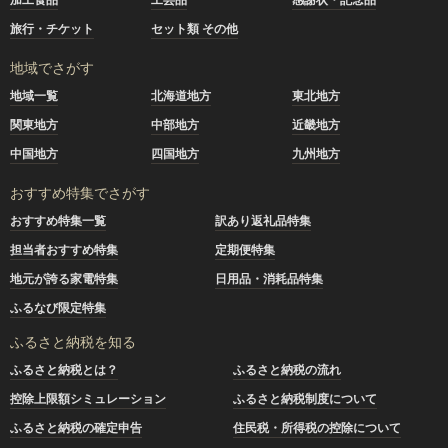
旅行・チケット
セット類 その他
地域でさがす
地域一覧
北海道地方
東北地方
関東地方
中部地方
近畿地方
中国地方
四国地方
九州地方
おすすめ特集でさがす
おすすめ特集一覧
訳あり返礼品特集
担当者おすすめ特集
定期便特集
地元が誇る家電特集
日用品・消耗品特集
ふるなび限定特集
ふるさと納税を知る
ふるさと納税とは？
ふるさと納税の流れ
控除上限額シミュレーション
ふるさと納税制度について
ふるさと納税の確定申告
住民税・所得税の控除について