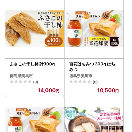
ふさこの干し柿 計300g
百花はちみつ 300g はち
みつ
徳島県美馬市
徳島県美馬市
(0)
(0)
14,000
10,500