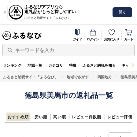
ふるなびアプリなら
返礼品がもっと探しやすい！
開く
ふるさと納税サイト「ふるなび」
ガイド
ログイン
お気に入り
カート
キーワードを入力
ランキング
地域一覧
カテゴリ
特集
ふるさと納税を知る
キャンペ
ふるさと納税サイト「ふるなび」
地域でさがす
四国地方
徳島県美
徳島県美馬市の返礼品一覧
おすすめ順
安い順
高い順
レビュー件数順
レビュー評価順