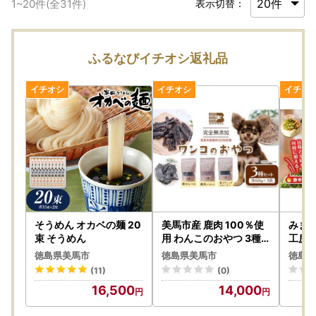
1
~
20
件(全
31
件)
表示切替：
ふるなびイチオシ返礼品
そうめん オカベの麺 20
美馬市産 鹿肉 100％使
みま
束 そうめん
用 わんこのおやつ 3種
工房ロ
セット
徳島県美馬市
徳島県美馬市
徳島県
(11)
(0)
16,500
14,000