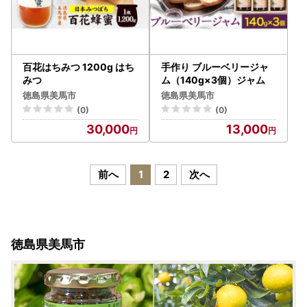
百花はちみつ 1200g はち
手作り ブルーベリージャ
みつ
ム（140g×3個）ジャム
徳島県美馬市
徳島県美馬市
(0)
(0)
30,000
13,000
前へ
1
2
次へ
徳島県美馬市