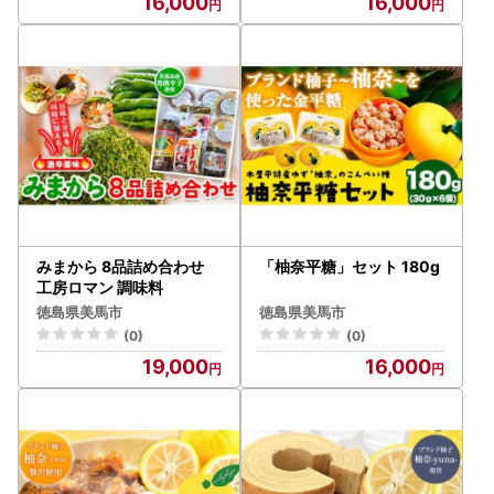
16,000
16,000
みまから 8品詰め合わせ
「柚奈平糖」セット 180g
工房ロマン 調味料
徳島県美馬市
徳島県美馬市
(0)
(0)
19,000
16,000