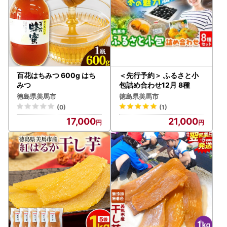
百花はちみつ 600g はち
＜先行予約＞ ふるさと小
みつ
包詰め合わせ12月 8種
徳島県美馬市
徳島県美馬市
(0)
(1)
17,000
21,000