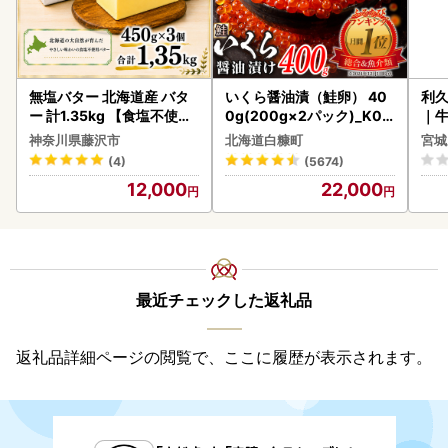
無塩バター 北海道産 バタ
いくら醤油漬（鮭卵） 40
利久
ー 計1.35kg 【食塩不使用
0g(200g×2パック)_K02
｜
】
2-1676
神奈川県藤沢市
北海道白糠町
宮城
(4)
(5674)
12,000
22,000
最近チェックした返礼品
返礼品詳細ページの閲覧で、ここに履歴が表示されます。