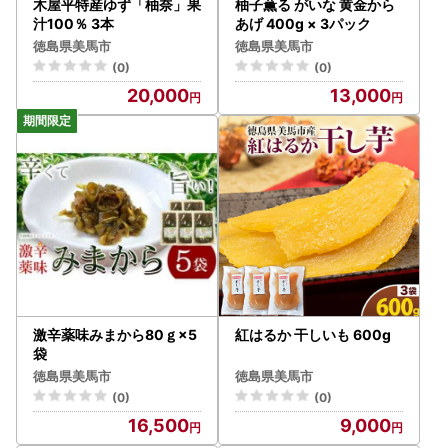
木屋平特産ゆず「柚奈」果
柚子薫る がいな 黄金から
汁100％ 3本
あげ 400g × 3パック
徳島県美馬市
徳島県美馬市
(0)
(0)
20,000
13,000
激辛薬味みまから80ｇ×5
紅はるか 干しいも 600g
袋
徳島県美馬市
徳島県美馬市
(0)
(0)
16,500
9,000