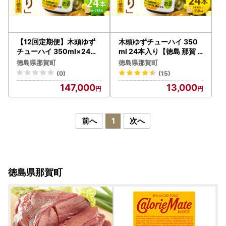
【12回定期便】木頭ゆず
木頭ゆずチューハイ 350
チューハイ 350ml×24本
ml 24本入り【徳島 那賀
入り 計288本【徳島 那賀
木頭 木頭ゆず 木頭ユズ 木
徳島県那賀町
徳島県那賀町
木頭ゆず 木頭柚子 ゆず 柚
頭柚子 ゆず ユズ 柚子 柑橘
(0)
(15)
子 かんきつ 柑橘 お酒 酒 3
お酒 酒 チューハイ 缶酎ハ
147,000
13,000
% サワー チューハイ 缶酎
イ 柚子チューハイ 缶チュ
ハイ 柚子チューハイ 缶チ
ーハイ 酎ハイ 果汁 炭酸 ア
ューハイ 酎ハイ 柚子酒 果
ルコール アルコール分3％
汁 丸絞り 炭酸 アルコール
果汁2％ 24本 人気 おすす
前へ
1
次へ
定期便 お取り寄せ 人気 お
め お酒好き ほろよい気分
すすめ 贈物 ギフト】AK-7
母の日 父の日 御歳暮 お歳
暮 お中元 御中元 年賀 贈物
プレゼント ギフト】AK-1
徳島県那賀町