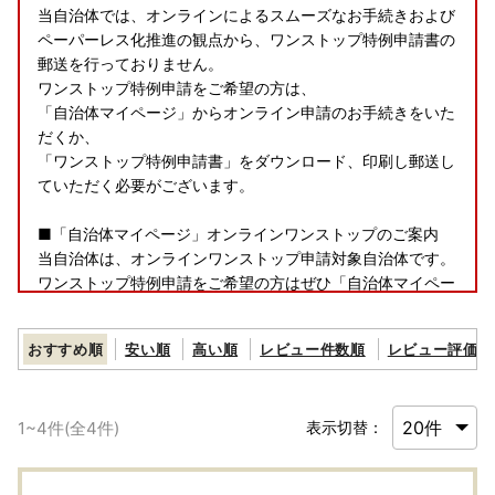
当自治体では、オンラインによるスムーズなお手続きおよび
ペーパーレス化推進の観点から、ワンストップ特例申請書の
郵送を行っておりません。
ワンストップ特例申請をご希望の方は、
「自治体マイページ」からオンライン申請のお手続きをいた
だくか、
「ワンストップ特例申請書」をダウンロード、印刷し郵送し
ていただく必要がございます。
■「自治体マイページ」オンラインワンストップのご案内
当自治体は、オンラインワンストップ申請対象自治体です。
ワンストップ特例申請をご希望の方はぜひ「自治体マイペー
ジ」をご活用ください。
※自治体マイページへの登録が必要となります。
おすすめ順
安い順
高い順
レビュー件数順
レビュー評価順
・自治体マイページ
■ワンストップ特例申請書（紙面）をご提出される場合
1
~
4
件(全
4
件)
表示切替：
ワンストップ特例申請書をダウンロードし印刷いただき、必
要事項を記入し、
添付書類（個人番号確認書類、本人確認書類）を同封のう