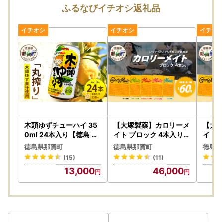
え、下記送付先へご提出をお願いいたします。
ふるなびイチオシ返礼品
※書類の到着確認が必要な場合は、書留でご提出いただくこ
とをお勧めします。
※期限日：寄附をした【翌年1月10日必着】
…………………………………………………………………………
▼ワンストップ特例申請書 提出先
〒771-5295 徳島県那賀郡那賀町和食郷字南川104-1
那賀町役場 みらいデジタル課ふるさと納税担当 宛
…………………………………………………………………………
・ワンストップ特例制度について
・ワンストップ特例申請書ダウンロードはこちら
木頭ゆずチューハイ 35
【大塚製薬】カロリーメ
【大
…………………………………………………………………………………………
0ml 24本入り【徳島 那
イト ブロック 4本入り
イト 
賀 木頭 木頭ゆず 木頭ユ
合計60箱 5種類×各12
合計3
徳島県那賀町
徳島県那賀町
徳島県
ズ 木頭柚子 ゆず ユズ 柚
箱【徳島 那賀 カロリー
【徳島
～各種お問合せについて～
(15)
(11)
子 柑橘 お酒 酒 チューハ
メイト ブロック タイプ
イト 
13,000
46,000
イ 缶酎ハイ 柚子チュー
5大栄養素 バランス栄養
大栄養
【申し込み・寄附金受領書・ワンストップ特例申請書につい
ハイ 缶チューハイ 酎ハ
食 栄養補給 仕事 勉強 ス
食 栄
て】
イ 果汁 炭酸 アルコール
ポーツ 防災 災害 地震 非
ポーツ
那賀町役場 みらいデジタル課
アルコール分3％ 果汁2
常食 常備食 備蓄 受験 受
常食 
TEL: 0884-62-1184
％ 24本 人気 おすすめ
験応援 新生活 大塚製薬
験応援
お酒好き ほろよい気分
】MS-2
】MS
E-Mail: furusato@naka.i-tokushima.jp