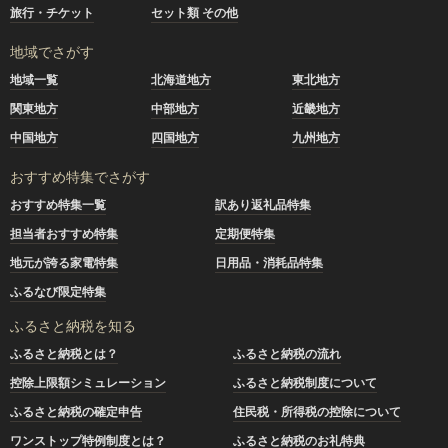
旅行・チケット
セット類 その他
地域でさがす
地域一覧
北海道地方
東北地方
関東地方
中部地方
近畿地方
中国地方
四国地方
九州地方
おすすめ特集でさがす
おすすめ特集一覧
訳あり返礼品特集
担当者おすすめ特集
定期便特集
地元が誇る家電特集
日用品・消耗品特集
ふるなび限定特集
ふるさと納税を知る
ふるさと納税とは？
ふるさと納税の流れ
控除上限額シミュレーション
ふるさと納税制度について
ふるさと納税の確定申告
住民税・所得税の控除について
ワンストップ特例制度とは？
ふるさと納税のお礼特典