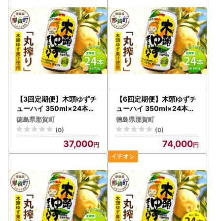
母の日 父の日 御歳暮 お
歳暮 お中元 御中元 年賀
【返礼品についてのお問い合わせ先】
贈物 プレゼント ギフト
那賀町ふるさと納税サポートセンター
】AK-1
TEL：050-5536-3109
MAIL：office-naka@furusato-support.net
営業時間 月曜～金曜 9：00～17：00（祝日は除く）
年末年始の休業期間：12月31日～1月5日
※土日祝日・年末年始(12/31～1/5)休みとなります。お問合
【3回定期便】木頭ゆずチ
【6回定期便】木頭ゆずチ
せにつきましては1月6日以降順次ご対応致します。
ューハイ 350ml×24本入
ューハイ 350ml×24本入
り 計72本【徳島 那賀 木頭
り 計144本【徳島 那賀 木
徳島県那賀町
徳島県那賀町
ゆず 木頭柚子 ゆず 柚子 か
頭ゆず 木頭柚子 ゆず 柚子
(0)
(0)
んきつ 柑橘 お酒 酒 3% サ
かんきつ 柑橘 お酒 酒 3%
37,000
74,000
ワー チューハイ 缶酎ハイ
サワー チューハイ 缶酎ハ
柚子チューハイ 缶チュー
イ 柚子チューハイ 缶チュ
ハイ 酎ハイ 柚子酒 果汁 丸
ーハイ 酎ハイ 柚子酒 果汁
絞り 炭酸 アルコール 定期
丸絞り 炭酸 アルコール 定
便 お取り寄せ 人気 おすす
期便 お取り寄せ 人気 おす
め 贈物 ギフト】AK-5
すめ 贈物 ギフト】AK-6