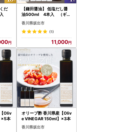
くだ
【鎌田醤油】 低塩だし醤
ヶ入
油500ml 4本入 （ギフ
ト用）
香川県坂出市
(1)
000
11,000
Oliv
オリーブ酢 香川県産【Oliv
l】×5本
e VINEGAR 150ml】×3本
香川県坂出市