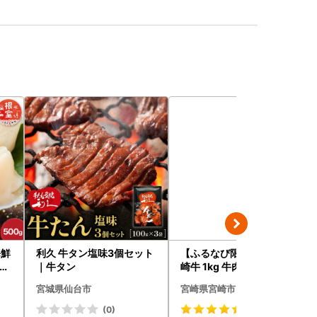
海鮮
利久 牛タン塩味3個セット
【ふるなび限定】牛肉 宮
たて
｜牛タン
崎牛 1kg 牛肉 FN-Limited
-VO
宮城県仙台市
宮崎県宮崎市
(0)
(52)