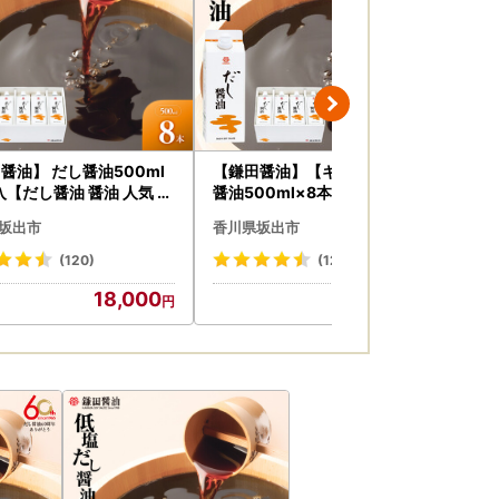
醤油】 だし醤油500ml
【鎌田醤油】【ギフト用】だし
【
入【だし醤油 醤油 人気 お
醤油500ml×8本入
出
 人気 だし醤油 出汁醤油
×3
坂出市
香川県坂出市
香
22】
(120)
(12)
18,000
18,000