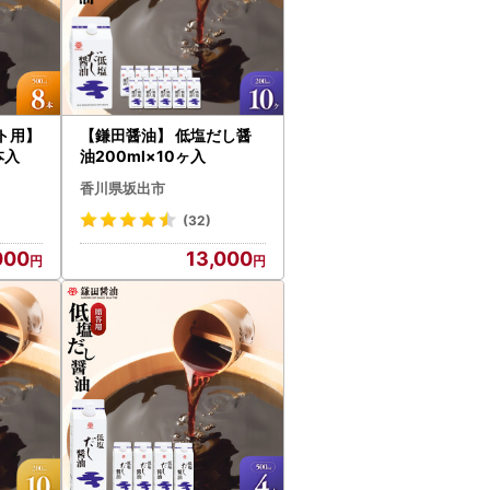
ト用】
【鎌田醤油】 低塩だし醤
本入
油200ml×10ヶ入
香川県坂出市
(32)
000
13,000