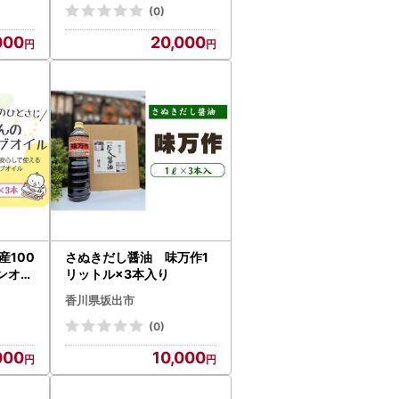
(0)
000
20,000
産100
さぬきだし醤油 味万作1
ンオリ
リットル×3本入り
ml)×
香川県坂出市
(0)
000
10,000