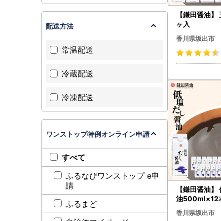
【鎌田醤油】 
ヶ入
配送方法
香川県坂出市
常温配送
冷蔵配送
冷凍配送
ワンストップ特例オンライン申請
すべて
ふるなびワンストップ e申
請
【鎌田醤油】
油500ml×1
ふるまど
香川県坂出市