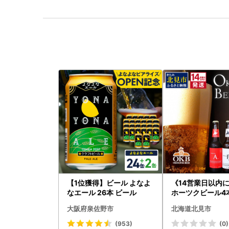
【1位獲得】ビール よなよ
《14営業日以内
なエール 26本 ビール
ホーツクビール4
( 飲料 飲み物 お
大阪府泉佐野市
北海道北見市
クラフトビール 
贈答 ギフト 贈り
(953)
(0)