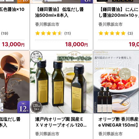
五色醤油×10
【鎌田醤油】 低塩だし醤
【鎌田醤油】 にんに
油500ml×8本入
し醤油200ml×10
香川県坂出市
香川県坂出市
(19)
(11)
(3)
13,000
18,000
19,
 低塩だし醤
瀬戸内オリーブ園 国産Ｅ
オリーブ酢 香川県産【
2本入
ＸＶオリーブオイル 120m
e VINEGAR 150m
l×3本
香川県坂出市
香川県坂出市