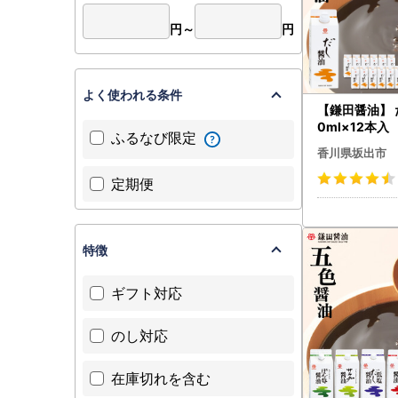
円～
円
よく使われる条件
【鎌田醤油】 
0ml×12本入
ふるなび限定
香川県坂出市
定期便
特徴
ギフト対応
のし対応
在庫切れを含む