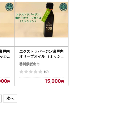
瀬戸内
エクストラバージン瀬戸内
ッカ
オリーブオイル （ミッシ
ョン）120ml×1本
香川県坂出市
(0)
000
15,000
次へ