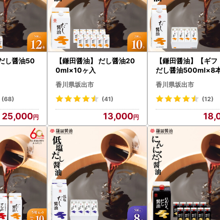
だし醤油50
【鎌田醤油】 だし醤油20
【鎌田醤油】【ギフ
0ml×10ヶ入
だし醤油500ml×8
香川県坂出市
香川県坂出市
(68)
(41)
(12)
25,000
13,000
18,