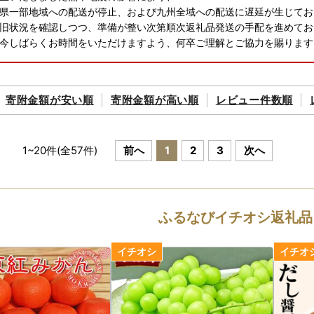
県一部地域への配送が停止、および九州全域への配送に遅延が生じてお
旧状況を確認しつつ、準備が整い次第順次返礼品発送の手配を進めてお
今しばらくお時間をいただけますよう、何卒ご理解とご協力を賜ります
寄附金額が
安い順
寄附金額が
高い順
レビュー件数順
1
~
20
件(全
57
件)
前へ
1
2
3
次へ
ふるなびイチオシ返礼品