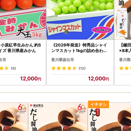
 小原紅早生みかん 約5
《2026年発送》特秀品シャイ
【鎌田
サイズ 香川県産みかん
ンマスカット1kgの詰め合わせ
×8本
【数量限定】
すすめ
出市
香川県坂出市
香川県
AE10
(5)
(12)
12,000
12,000