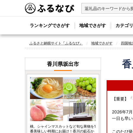
ランキングでさがす
地域でさがす
カテゴ
ふるさと納税サイト「ふるなび」
地域でさがす
四国地
香
香川県坂出市
【重要】「
2026年
一日も早い
桃、シャインマスカットなど旬な果物を1
番美味しい時期にお届け！香川の鉱石か
このたび発