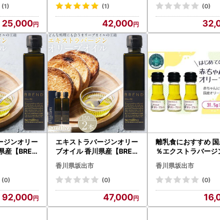
(1)
(1)
(0)
25,000
42,000
32,
ージンオリー
エキストラバージンオリー
離乳食におすすめ 国
県産【BREN
ブオイル 香川県産【BREN
％エクストラバージ
 150ml】×4本
D Olive Oil 150ml】×2本
ーブオイル31.5g( 35
香川県坂出市
香川県坂出市
3本
(0)
(0)
(0)
92,000
47,000
16,