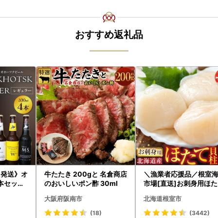
おすすめ返礼品
に発送》オ
牛たたき 200gと 名倉商店
＼漁業者応援品／根室
本セット
のおいしいポン酢 30ml
市場[直送]お刺身用ほ
酒 ビール
貝柱500g A-28002
大阪府阪南市
北海道根室市
瓶ビール
物 お中元
(18)
(3442)