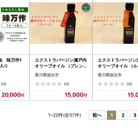
油 味万作1
エクストラバージン瀬戸内
エクストラバージン
入り
オリーブオイル （ブレン
オリーブオイル （ル
ド）120ml×1本
）120ml×1本
香川県坂出市
香川県坂出市
(0)
(0)
(0)
20,000
15,000
15,
1
~
20
件(全
57
件)
前へ
1
2
3