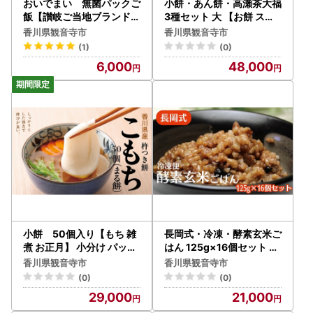
おいでまい 無菌パックご
小餅・あん餅・高瀬茶大福
飯【讃岐ご当地ブランド米
3種セット 大 【お餅 スイ
】180g×6個セット 小分
ーツ 和菓子】
香川県観音寺市
香川県観音寺市
けパックライス 非常食 備
(1)
(0)
蓄 保存食 個包装 お手軽 常
6,000
48,000
温保存可能 香川県おいで
米
小餅 50個入り【もち 雑
長岡式・冷凍・酵素玄米ご
煮 お正月】 小分け パック
はん 125g×16個セット 玄
おもち お雑煮 おやつ
米 ごはん ご飯 セット 冷凍
香川県観音寺市
香川県観音寺市
(0)
(0)
29,000
21,000