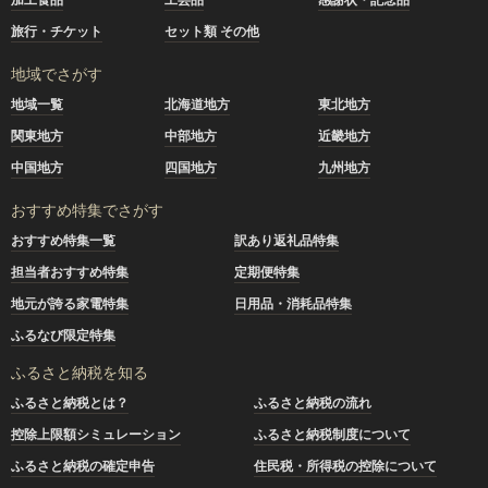
旅行・チケット
セット類 その他
地域でさがす
地域一覧
北海道地方
東北地方
関東地方
中部地方
近畿地方
中国地方
四国地方
九州地方
おすすめ特集でさがす
おすすめ特集一覧
訳あり返礼品特集
担当者おすすめ特集
定期便特集
地元が誇る家電特集
日用品・消耗品特集
ふるなび限定特集
ふるさと納税を知る
ふるさと納税とは？
ふるさと納税の流れ
控除上限額シミュレーション
ふるさと納税制度について
ふるさと納税の確定申告
住民税・所得税の控除について