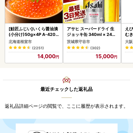
[鮭匠ふじい]いくら醤油漬
アサヒ スーパードライ 生
えび
(小分け)50g×4P A-4209
ジョッキ缶 340ml × 24本
む
5
(1ケース) ＜茨城工場＞ 缶
北海道根室市
茨城県守谷市
大阪
ビール お酒 Asahi 守谷市
(2251)
(302)
14,000
15,000
最近チェックした返礼品
返礼品詳細ページの閲覧で、ここに履歴が表示されます。