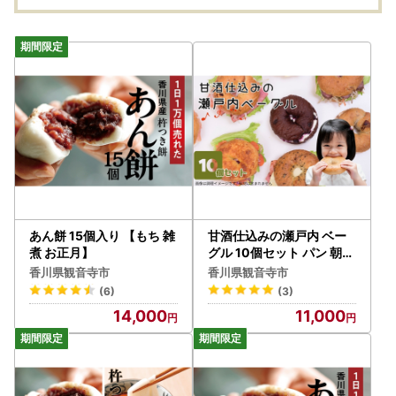
厳選 大人気 産直
あん餅 15個入り 【もち 雑
甘酒仕込みの瀬戸内 ベー
煮 お正月】
グル 10個セット パン 朝食
おやつ やさしい甘み サン
香川県観音寺市
香川県観音寺市
ドウィッチ
(6)
(3)
14,000
11,000