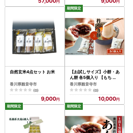
57,000
9,000
自然玄米4点セット お米
【お試しサイズ】小餅・あ
ん餅 各5個入り 【もち 雑
煮 お正月】
香川県観音寺市
香川県観音寺市
(0)
(0)
9,000
10,000