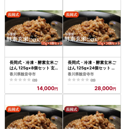
長岡式・冷凍・酵素玄米ご
長岡式・冷凍・酵素玄米ご
はん 125g×8個セット 玄
はん 125g×24個セット 玄
米 ごはん ご飯 セット 冷凍
米 ごはん ご飯 セット 冷凍
香川県観音寺市
香川県観音寺市
(0)
(0)
14,000
28,000