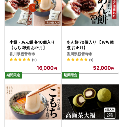
小餅・あん餅 各10個入り
あん餅 70個入り 【もち 雑
【もち 雑煮 お正月】
煮 お正月】
香川県観音寺市
香川県観音寺市
(2)
(1)
16,000
52,000