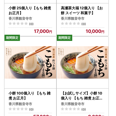
小餅 25個入り【もち 雑煮
高瀬茶大福 12個入り 【お
お正月】
餅 スイーツ 和菓子】
香川県観音寺市
香川県観音寺市
(0)
(0)
17,000
10,000
小餅 100個入り 【もち 雑
【お試しサイズ】小餅 10
煮 お正月】
個入り 【もち 雑煮 お正月
】
香川県観音寺市
香川県観音寺市
(0)
(0)