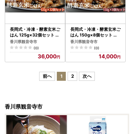
長岡式・冷凍・酵素玄米ご
長岡式・冷凍・酵素玄米ご
はん 125g×32個セット 玄
はん 150g×8個セット 玄
米 ごはん ご飯 セット 冷凍
米 ごはん ご飯 セット 冷凍
香川県観音寺市
香川県観音寺市
(0)
(0)
36,000
14,000
前へ
1
2
次へ
香川県観音寺市