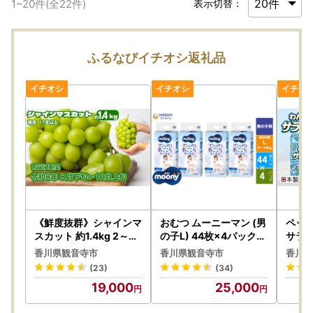
1
~
20
件(全
22
件)
表示切替：
ふるなびイチオシ返礼品
《鮮度抜群》シャインマ
おむつ ムーニーマン (男
ペット
スカット 約1.4kg 2～4
の子L) 44枚×4パックセ
サラ・
房入り ぶどう 香川県産
ット パンツタイプ ベビ
ギュラ
香川県観音寺市
香川県観音寺市
香川県
種なし 果物 葡萄 フルー
ー 赤ちゃん ユニ・チャ
ットシ
(23)
(34)
ツ 甘い 送料無料 冷蔵 期
ーム
ゃん 
19,000
25,000
間限定 年内発送 おいし
日用品
い 高評価 採れたて 産地