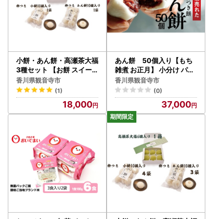
小餅・あん餅・高瀬茶大福
あん餅 50個入り【もち
3種セット 【お餅 スイー
雑煮 お正月】 小分け パッ
ツ 和菓子】
ク おもち お雑煮 おやつ
香川県観音寺市
香川県観音寺市
(1)
(0)
18,000
37,000