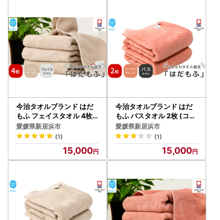
今治タオルブランド はだ
今治タオルブランド はだ
もふ フェイスタオル 4枚 (
もふ バスタオル 2枚 (コー
パールベージュ) 【5SEC
ラルオレンジ) 【5SECON
愛媛県新居浜市
愛媛県新居浜市
ONDS】
DS】
(1)
(1)
15,000
15,000