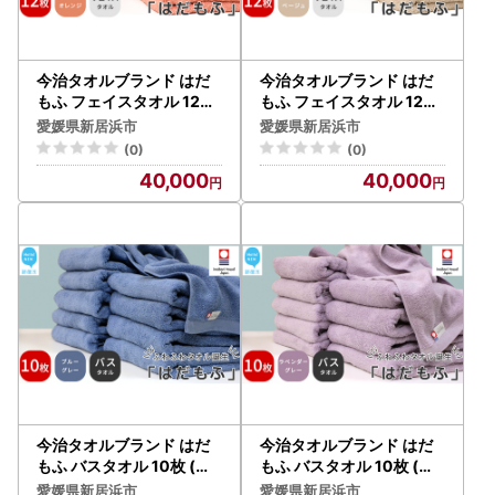
今治タオルブランド はだ
今治タオルブランド はだ
もふ フェイスタオル 12枚
もふ フェイスタオル 12枚
(コーラルオレンジ) 【5SE
(パールベージュ) 【5SEC
愛媛県新居浜市
愛媛県新居浜市
CONDS】
ONDS】
(0)
(0)
40,000
40,000
今治タオルブランド はだ
今治タオルブランド はだ
もふ バスタオル 10枚 (ブ
もふ バスタオル 10枚 (ラ
ルーグレー) 【5SECOND
ベンダーグレー) 【5SEC
愛媛県新居浜市
愛媛県新居浜市