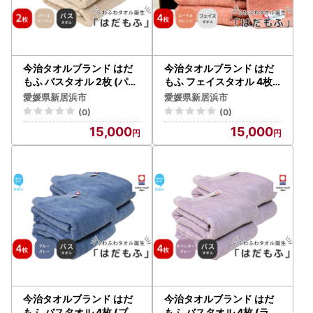
今治タオルブランド はだ
今治タオルブランド はだ
もふ バスタオル 2枚 (パー
もふ フェイスタオル 4枚 (
ルベージュ) 【5SECOND
コーラルオレンジ) 【5SE
愛媛県新居浜市
愛媛県新居浜市
S】
CONDS】
(0)
(0)
15,000
15,000
今治タオルブランド はだ
今治タオルブランド はだ
もふ バスタオル 4枚 (ブル
もふ バスタオル 4枚 (ラベ