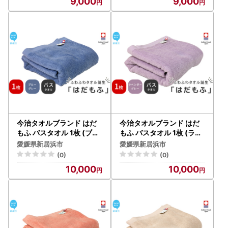
9,000
9,000
今治タオルブランド はだ
今治タオルブランド はだ
もふ バスタオル 1枚 (ブル
もふ バスタオル 1枚 (ラベ
ーグレー) 【5SECONDS
ンダーグレー) 【5SECON
愛媛県新居浜市
愛媛県新居浜市
】
DS】
(0)
(0)
10,000
10,000