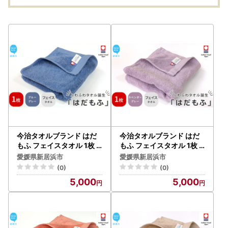
今治タオルブランド はだ
今治タオルブランド はだ
もふ フェイスタオル 1枚 (
もふ フェイスタオル 1枚 (
ブルーグレー) 【5SECON
ラベンダーグレー) 【5SE
愛媛県新居浜市
愛媛県新居浜市
DS】
CONDS】
(0)
(0)
5,000
5,000