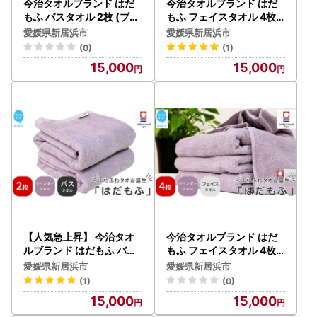
今治タオルブランド はだ
今治タオルブランド はだ
もふ バスタオル 2枚 (ブル
もふ フェイスタオル 4枚 (
ーグレー) 【5SECONDS
ブルーグレー) 【5SECON
愛媛県新居浜市
愛媛県新居浜市
】
DS】
(0)
(1)
15,000
15,000
【人気急上昇】 今治タオ
今治タオルブランド はだ
ルブランド はだもふ バス
もふ フェイスタオル 4枚 (
タオル 2枚 (ラベンダーグ
ラベンダーグレー) 【5SE
愛媛県新居浜市
愛媛県新居浜市
レー) 【5SECONDS】
CONDS】
(1)
(0)
15,000
15,000