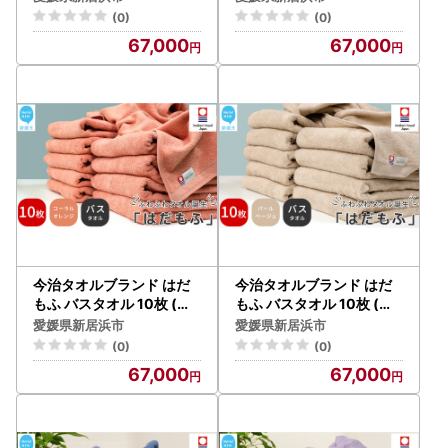
S】
ONDS】
(0)
(0)
67,000
67,000
今治タオルブランド はだ
今治タオルブランド はだ
もふ バスタオル 10枚 (コ
もふ バスタオル 10枚 (パ
ーラルオレンジ) 【5SEC
ールベージュ) 【5SECON
愛媛県新居浜市
愛媛県新居浜市
ONDS】
DS】
(0)
(0)
67,000
67,000