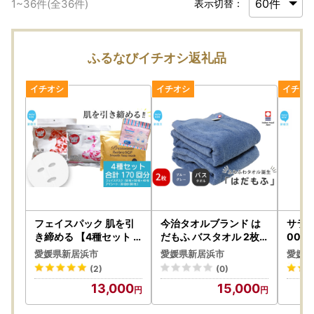
1
~
36
件(全
36
件)
表示切替：
ふるなびイチオシ返礼品
フェイスパック 肌を引
今治タオルブランド は
サラ
き締める 【4種セット
だもふ バスタオル 2枚 (
00 
合計170回分】 フェイス
ブルーグレー) 【5SEC
ット
愛媛県新居浜市
愛媛県新居浜市
愛媛県
マスク 3種+アイマスク
ONDS】
薬】生
(2)
(0)
1種【SPC】
シート
13,000
15,000