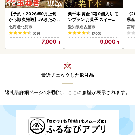
【予約：2026年9月上旬
栗千本 黄金 1箱 9個入り モ
《2
から順次発送】JAきたみ
ンブラン お菓子 スイーツ
県産
らい産 玉ねぎ Lサイズ 10k
デザート モンブラン 人気
セッ
北海道北見市
愛知県名古屋市
宮崎
g ( タマネギ たまねぎ 野菜
(69)
(703)
)【210-0003-2026】
7,000
9,000
最近チェックした返礼品
返礼品詳細ページの閲覧で、ここに履歴が表示されます。