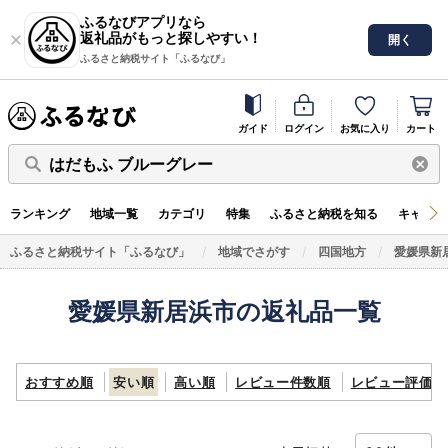
ふるなびアプリなら
返礼品がもっと探しやすい！
開く
ふるさと納税サイト「ふるなび」
ガイド
ログイン
お気に入り
カート
はだもふ ブルーグレー
ランキング
地域一覧
カテゴリ
特集
ふるさと納税を知る
キャンペ
ふるさと納税サイト「ふるなび」
地域でさがす
四国地方
愛媛県新
愛媛県新居浜市の返礼品一覧
おすすめ順
安い順
高い順
レビュー件数順
レビュー評価順