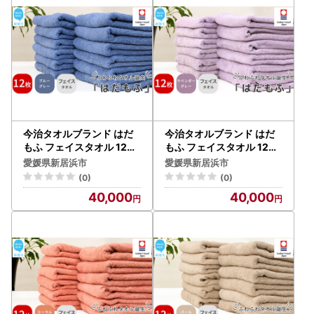
今治タオルブランド はだ
今治タオルブランド はだ
もふ フェイスタオル 12枚
もふ フェイスタオル 12枚
(ブルーグレー) 【5SECO
(ラベンダーグレー)【5SE
愛媛県新居浜市
愛媛県新居浜市
NDS】
CONDS】
(0)
(0)
40,000
40,000