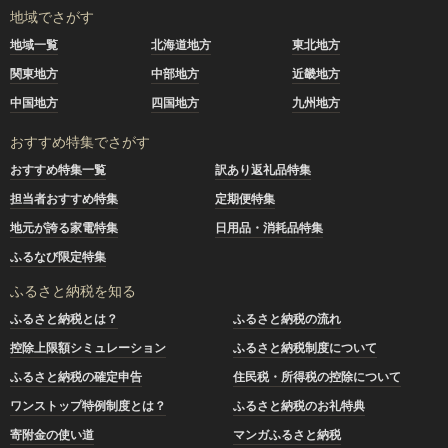
地域でさがす
地域一覧
北海道地方
東北地方
関東地方
中部地方
近畿地方
中国地方
四国地方
九州地方
おすすめ特集でさがす
おすすめ特集一覧
訳あり返礼品特集
担当者おすすめ特集
定期便特集
地元が誇る家電特集
日用品・消耗品特集
ふるなび限定特集
ふるさと納税を知る
ふるさと納税とは？
ふるさと納税の流れ
控除上限額シミュレーション
ふるさと納税制度について
ふるさと納税の確定申告
住民税・所得税の控除について
ワンストップ特例制度とは？
ふるさと納税のお礼特典
寄附金の使い道
マンガふるさと納税