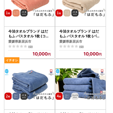
今治タオルブランド はだ
今治タオルブランド はだ
もふ バスタオル 1枚 (コー
もふ バスタオル 1枚 (パー
ラルオレンジ) 【5SECON
ルベージュ) 【5SECOND
愛媛県新居浜市
愛媛県新居浜市
DS】
S】
(0)
(0)
10,000
10,000