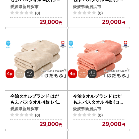
ーグレー) 【5SECONDS
ンダーグレー) 【5SECON
愛媛県新居浜市
愛媛県新居浜市
】
DS】
(0)
(0)
29,000
29,000
今治タオルブランド はだ
今治タオルブランド はだ
もふ バスタオル 4枚 (パー
もふ バスタオル 4枚 (コー
ルベージュ) 【5SECOND
ラルオレンジ) 【5SECON
愛媛県新居浜市
愛媛県新居浜市
S】
DS】
(0)
(0)
29,000
29,000