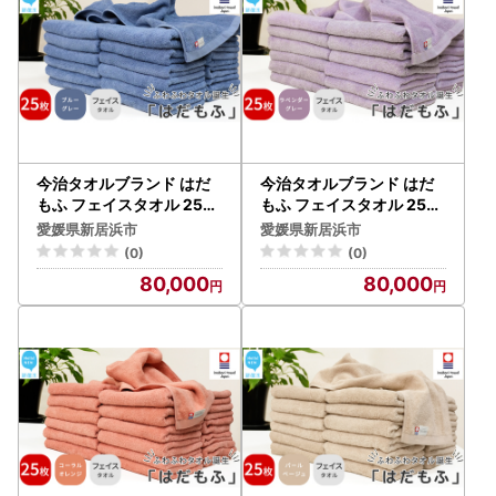
今治タオルブランド はだ
今治タオルブランド はだ
もふ フェイスタオル 25枚
もふ フェイスタオル 25枚
(ブルーグレー) 【5SECO
(ラベンダーグレー) 【5SE
愛媛県新居浜市
愛媛県新居浜市
NDS】
CONDS】
(0)
(0)
80,000
80,000