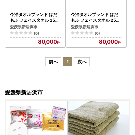
今治タオルブランド はだ
今治タオルブランド はだ
もふ フェイスタオル 25枚
もふ フェイスタオル 25枚
(コーラルオレンジ) 【5SE
(パールベージュ) 【5SEC
愛媛県新居浜市
愛媛県新居浜市
CONDS】
ONDS】
(0)
(0)
80,000
80,000
前へ
1
次へ
愛媛県新居浜市