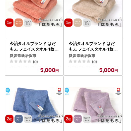
今治タオルブランド はだ
今治タオルブランド はだ
もふ フェイスタオル 1枚 (
もふ フェイスタオル 1枚 (
コーラルオレンジ) 【5SE
パールベージュ) 【5SEC
愛媛県新居浜市
愛媛県新居浜市
CONDS】
ONDS】
(0)
(0)
5,000
5,000