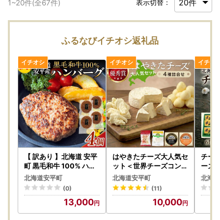
1
~
20
件(全
67
件)
表示切替：
ふるなびイチオシ返礼品
【 訳あり 】北海道 安平
はやきたチーズ大人気セ
チーズ
町 黒毛和牛 100% ハン
ット＜世界チーズコンテ
ーズ 
バーグ 4個 安平牛 肉 和
スト受賞＞夢民舎(カマ
あんこ
北海道安平町
北海道安平町
北海道
牛 牛肉 安平産 防腐剤不
ンベール・スモーク・モ
やつ 
(0)
(11)
使用 着色料不使用 冷凍
ッツァレラ・カチョカバ
北海道
13,000
10,000
解凍不要 簡単調理 おか
ロ） 【1468533】
ず 安平