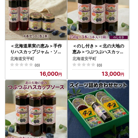
＜北海道果実の恵み＞手作
＜のし付き＞＜北の大地の
りハスカップジャム・ソー
恵み＞つぶつぶハスカップ
ス4本セット
ソース ギフトセット 2
北海道安平町
北海道安平町
50g×3本
(0)
(0)
16,000
13,000