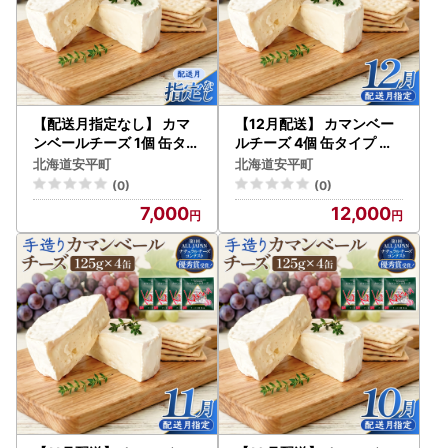
【配送月指定なし】 カマ
【12月配送】 カマンベー
ンベールチーズ 1個 缶タイ
ルチーズ 4個 缶タイプ チ
プ チーズ工房角谷 KAKUY
ーズ工房角谷 KAKUYA カ
北海道安平町
北海道安平町
A カマンベール 配送月指
マンベール 配送月指定
(0)
(0)
定
7,000
12,000