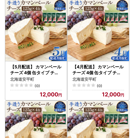
【5月配送】 カマンベール
【4月配送】 カマンベール
チーズ 4個 缶タイプ チー
チーズ 4個 缶タイプ チー
ズ工房角谷 KAKUYA カマ
ズ工房角谷 KAKUYA カマ
北海道安平町
北海道安平町
ンベール 配送月指定
ンベール 配送月指定
(0)
(0)
12,000
12,000