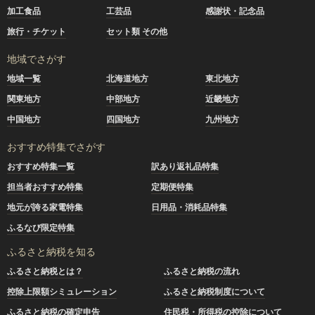
加工食品
工芸品
感謝状・記念品
旅行・チケット
セット類 その他
地域でさがす
地域一覧
北海道地方
東北地方
関東地方
中部地方
近畿地方
中国地方
四国地方
九州地方
おすすめ特集でさがす
おすすめ特集一覧
訳あり返礼品特集
担当者おすすめ特集
定期便特集
地元が誇る家電特集
日用品・消耗品特集
ふるなび限定特集
ふるさと納税を知る
ふるさと納税とは？
ふるさと納税の流れ
控除上限額シミュレーション
ふるさと納税制度について
ふるさと納税の確定申告
住民税・所得税の控除について