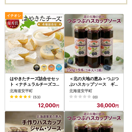
はやきたチーズ詰合せセッ
＜北の大地の恵み＞つぶつ
ト ＜ナチュラルチーズコ
ぶハスカップソース ギフ
ンテスト受賞! 夢民舎ブラ
トセット 250g×9本
北海道安平町
北海道安平町
ンド＞（カマンベール・ク
(53)
(0)
リーム・ブルー）【1000
12,000
36,000
073】