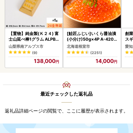
【置物】純金製(Ｋ２４) 富
[鮭匠ふじい]いくら醤油漬
創業
士山延べ棒1グラム ALPBK
(小分け)50g×4P A-4209
スギ
180
5
み 
山梨県南アルプス市
北海道根室市
愛知
惣菜
(9)
(2251)
ンバ
138,000
14,000
最近チェックした返礼品
返礼品詳細ページの閲覧で、ここに履歴が表示されます。