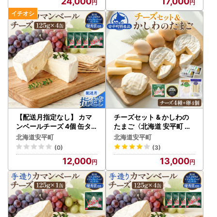
24,000
17,000
【配送月指定なし】 カマ
チーズセット & かしわの
ンベールチーズ 4個 缶タ
たまご〈北海道 安平町 特
イプ チーズ工房角谷 KAK
産品セット〉 カマンベー
北海道安平町
北海道安平町
UYA カマンベール 配送月
ルチーズ 燻製 卵【10646
(0)
(3)
指定
91】
12,000
13,000