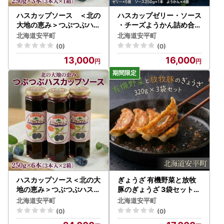
ハスカップソース ＜北の
ハスカップゼリー・ソース
大地の恵み＞つぶつぶハス
・チーズようかん詰め合わ
カップ ギフトセット 25
せ チーズ
北海道安平町
北海道安平町
0g×3本【1002315】
(0)
(0)
13,000
16,000
ハスカップソース＜北の大
ぎょうざ 有機野菜と放牧
地の恵み＞つぶつぶハスカ
豚のぎょうざ 3袋セット【
ップ ギフトセット 250
1518870】
北海道安平町
北海道安平町
g×6本
(0)
(0)