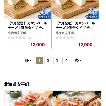
【3月配送】 カマンベール
【2月配送】 カマンベール
チーズ 4個 缶タイプ チー
チーズ 4個 缶タイプ チー
ズ工房角谷 KAKUYA カマ
ズ工房角谷 KAKUYA カマ
北海道安平町
北海道安平町
ンベール 配送月指定
ンベール 配送月指定
(0)
(0)
12,000
12,000
前へ
1
2
3
4
次へ
北海道安平町