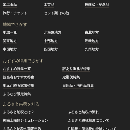
加工食品
工芸品
感謝状・記念品
旅行・チケット
セット類 その他
地域でさがす
地域一覧
北海道地方
東北地方
関東地方
中部地方
近畿地方
中国地方
四国地方
九州地方
おすすめ特集でさがす
おすすめ特集一覧
訳あり返礼品特集
担当者おすすめ特集
定期便特集
地元が誇る家電特集
日用品・消耗品特集
ふるなび限定特集
ふるさと納税を知る
ふるさと納税とは？
ふるさと納税の流れ
控除上限額シミュレーション
ふるさと納税制度について
ふるさと納税の確定申告
住民税・所得税の控除について