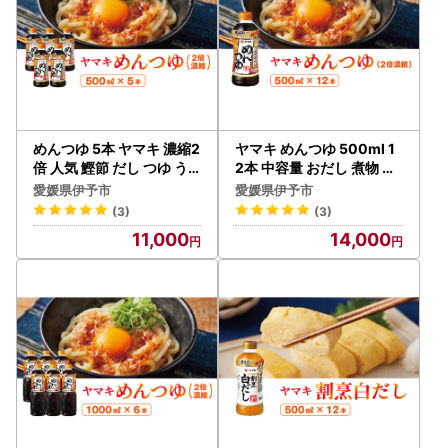
めんつゆ 5本 ヤマキ 濃縮2
ヤマキ めんつゆ 500ml 1
倍 人気 鰹節 だし つゆ う
2本 中容量 おだし 煮物 か
どん そば 和食 万能 愛媛
けつゆ 国内製造｜B277
愛媛県伊予市
愛媛県伊予市
伊予市｜B222
(3)
(3)
11,000
14,000