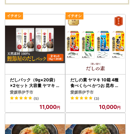
産 使い捨て 送料無料 返
産 使
礼品 伊予市 山陽物産｜
礼品 
B58
B109
だしパック（9g×20袋）
だしの素 ヤマキ 10箱 4種
×2セット 大容量 ヤマキ 鰹
食べくらべ かつお 昆布 い
節屋のだしパック かつお
りこ 焼きあご 愛媛 伊予市
愛媛県伊予市
愛媛県伊予市
節 昆布 調味料 愛媛 伊予市
｜A08
(5)
(3)
｜B214
11,000
10,000