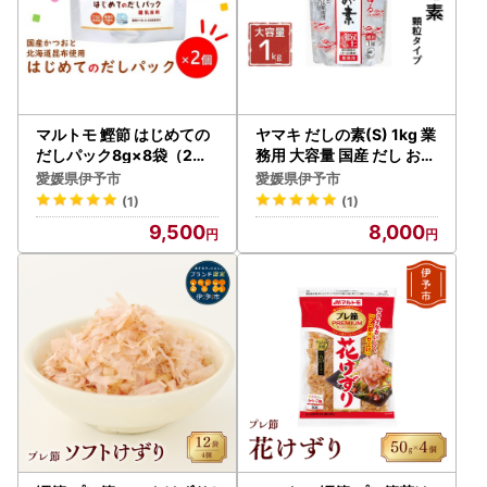
マルトモ 鰹節 はじめての
ヤマキ だしの素(S) 1kg 業
だしパック8g×8袋（2個
務用 大容量 国産 だし おだ
セット） 削り節 枕崎 出汁
し 煮物｜A31
愛媛県伊予市
愛媛県伊予市
ごはんのお供 トッピング
(1)
(1)
おかず ふりかけ 国産 うま
9,500
8,000
味 食塩・調味料(アミノ酸
等)無添加 無漂白 不織布使
用 離乳食 だしパック 赤ち
ゃん ベビーフード 伊予市
｜A12