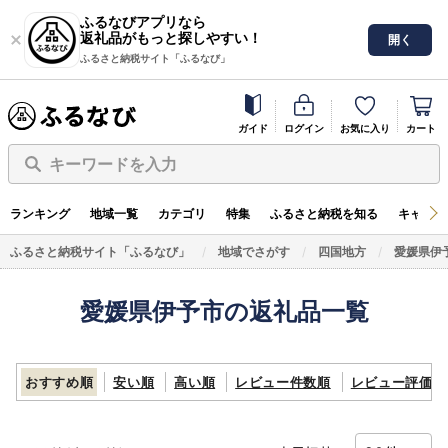
ふるなびアプリなら
返礼品がもっと探しやすい！
開く
ふるさと納税サイト「ふるなび」
ガイド
ログイン
お気に入り
カート
キーワードを入力
ランキング
地域一覧
カテゴリ
特集
ふるさと納税を知る
キャンペ
ふるさと納税サイト「ふるなび」
地域でさがす
四国地方
愛媛県伊
愛媛県伊予市の返礼品一覧
おすすめ順
安い順
高い順
レビュー件数順
レビュー評価順