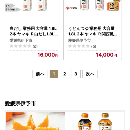
白だし 業務用 大容量 1.8L
うどんつゆ 業務用 大容量
2本 ヤマキ Ｒ白だし1.8L
1.8L 2本 ヤマキ Ｒ関西風
紙パック 国産｜B285
うどんつゆ1.8L 紙パック
愛媛県伊予市
愛媛県伊予市
国産｜B283
(0)
(0)
16,000
14,000
前へ
1
2
3
次へ
愛媛県伊予市