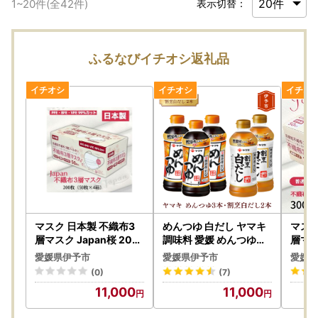
1
~
20
件(全
42
件)
表示切替：
ふるなびイチオシ返礼品
マスク 日本製 不織布3
めんつゆ 白だし ヤマキ
マスク
層マスク Japan桜 200
調味料 愛媛 めんつゆ（
層マス
枚【50枚×4箱】 人気
濃縮2倍）3本・割烹白
枚【5
愛媛県伊予市
愛媛県伊予市
愛媛県
日用品 消耗品 耳が痛く
だし2本 人気 鰹節 だし
日用品
(0)
(7)
ならない 花粉99％カッ
つゆ うどん そば 和食 万
ならな
11,000
11,000
ト 肌にやさしい 息苦し
能 伊予市 国内製造｜A0
ト 肌
くない 高機能 PM2.5 国
6
くない