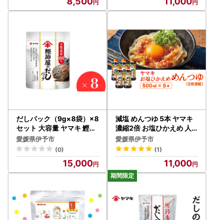
8,500
11,000
だしパック（9g×8袋）×8
減塩 めんつゆ 5本 ヤマキ
セット 大容量 ヤマキ 鰹節
濃縮2倍 お塩ひかえめ 人
屋のだしパック かつお節
気 鰹節 だし つゆ うどん
愛媛県伊予市
愛媛県伊予市
昆布 調味料 愛媛 伊予市 ｜
そば 和食 万能 愛媛 伊予市
(0)
(1)
B419
｜B224
15,000
11,000