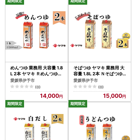
めんつゆ 業務用 大容量 1.8
そばつゆ ヤマキ 業務用 大
L 2本 ヤマキ Ｒめんつゆ1.
容量 1.8L 2本 Ｎそばつゆ1.
8L 紙パック 国産｜B282
8L 紙パック 国産｜B284
愛媛県伊予市
愛媛県伊予市
(0)
(0)
14,000
15,000