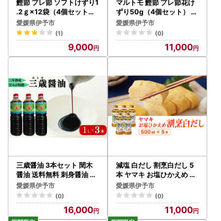
鰹節 プレ節 ソフトけずり1
マルトモ 鰹節 プレ節花け
.2ｇ×12袋（4個セット）
ずり50g（4個セット） 削
削り節 枕崎 マルトモ 出汁
り節 枕崎 出汁 ごはんのお
愛媛県伊予市
愛媛県伊予市
ごはんのお供 トッピング
供 トッピング おかず ふり
(1)
(0)
おかず ふりかけ 国産 うま
かけ 国産 うま味 伊予市｜
9,000
11,000
味 伊予市｜A11
B121
三歳醤油 3本セット 閏木
減塩 白だし 割烹白だし 5
醤油 送料無料 刺身醤油 老
本 ヤマキ お塩ひかえめ 濃
舗 調味料 愛媛 伊予市｜B1
縮2倍 人気 鰹節 だし うど
愛媛県伊予市
愛媛県伊予市
74
ん 煮物 そば 和食 万能 愛
(0)
(0)
媛 伊予市｜B225
16,000
11,000