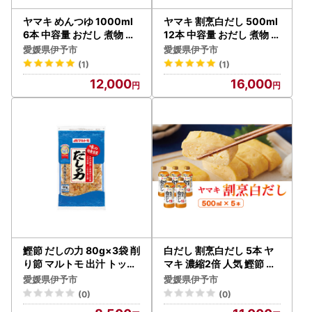
ヤマキ めんつゆ 1000ml
ヤマキ 割烹白だし 500ml
6本 中容量 おだし 煮物 か
12本 中容量 おだし 煮物 か
けつゆ 国内製造｜B278
けつゆ 国内製造｜B276
愛媛県伊予市
愛媛県伊予市
(1)
(1)
12,000
16,000
鰹節 だしの力 80g×3袋 削
白だし 割烹白だし 5本 ヤ
り節 マルトモ 出汁 トッピ
マキ 濃縮2倍 人気 鰹節 だ
ング 国産 うま味 伊予市｜
し うどん 煮物 そば 和食
愛媛県伊予市
愛媛県伊予市
A27
万能 愛媛 伊予市 国内製造
(0)
(0)
｜B223