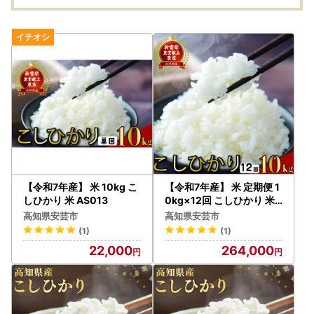
【令和7年産】 米 10kg こ
【令和7年産】 米 定期便 1
しひかり 米 AS013
0kg×12回 こしひかり 米
AS001
高知県安芸市
高知県安芸市
(1)
(1)
22,000
264,000