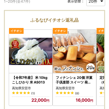
1
~
20
件(全
47
件)
表示切替：
ふるなびイチオシ返礼品
【令和7年産】 米 10kg
フィナンシェ 20個 洋菓
定期便
こしひかり 米 AS013
子倶楽部 スイーツ 発酵
（6、
バター使用 お菓子 【フ
高知県安芸市
高知県安芸市
高知県
ィナンシェ】
(1)
(8)
22,000
16,000