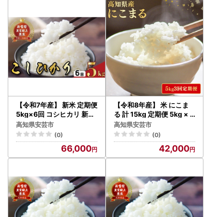
【令和7年産】 新米 定期便
【令和8年産】 米 にこま
5kg×6回 コシヒカリ 新米
る 計 15kg 定期便 5kg × 3
AS019
回
高知県安芸市
高知県安芸市
(0)
(0)
66,000
42,000