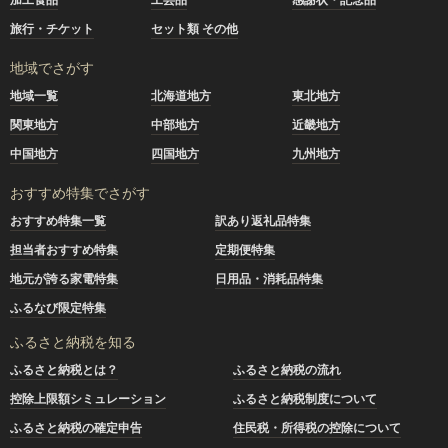
旅行・チケット
セット類 その他
地域でさがす
地域一覧
北海道地方
東北地方
関東地方
中部地方
近畿地方
中国地方
四国地方
九州地方
おすすめ特集でさがす
おすすめ特集一覧
訳あり返礼品特集
担当者おすすめ特集
定期便特集
地元が誇る家電特集
日用品・消耗品特集
ふるなび限定特集
ふるさと納税を知る
ふるさと納税とは？
ふるさと納税の流れ
控除上限額シミュレーション
ふるさと納税制度について
ふるさと納税の確定申告
住民税・所得税の控除について