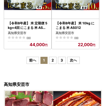
【令和8年産】 米 定期便 5
【令和8年産】 米 10kg に
kg×4回 にこまる 米 AS01
こまる 米 AS012
4
高知県安芸市
高知県安芸市
(0)
(0)
44,000
22,000
前へ
1
2
3
次へ
高知県安芸市