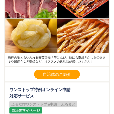
発祥の地ともいわれる安芸名物「芋けんぴ」他にも藁焼きかつおのタタ
キや県産うなぎ蒲焼など、オススメの返礼品が盛りだくさん！
自治体のご紹介
ワンストップ特例オンライン申請
対応サービス
ふるなびワンストップ e申請
ふるまど
自治体マイページ