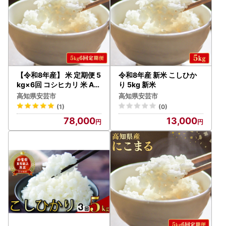
【令和8年産】 米 定期便 5
令和8年産 新米 こしひか
kg×6回 コシヒカリ 米 AG
り 5kg 新米
014
高知県安芸市
高知県安芸市
(1)
(0)
78,000
13,000