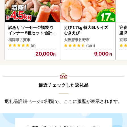
訳あり ソーセージ福袋 ウ
えび 1.7kg 特大5Lサイズ
迎春
インナー 5種セット 合計4.
むきえび
里 
5kg ソーセージ
20
福岡県古賀市
大阪府泉佐野市
京都
(8)
(391)
20,000
9,000
最近チェックした返礼品
返礼品詳細ページの閲覧で、ここに履歴が表示されます。