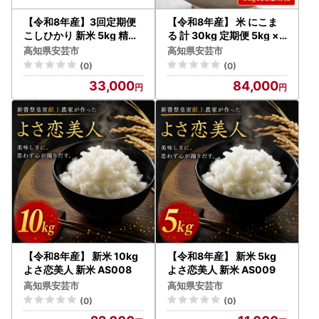
【令和8年産】3回定期便
【令和8年産】 米 にこま
こしひかり 新米 5kg 精米
る 計 30kg 定期便 5kg ×
AS017
6回
高知県安芸市
高知県安芸市
(0)
(0)
33,000
84,000
【令和8年産】 新米 10kg
【令和8年産】 新米 5kg
よさ恋美人 新米 AS008
よさ恋美人 新米 AS009
高知県安芸市
高知県安芸市
(0)
(0)