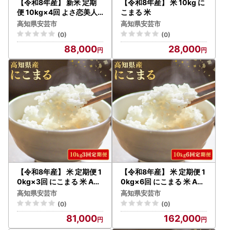
【令和8年産】 新米 定期
【令和8年産】 米 10kg に
便 10kg×4回 よさ恋美人
こまる 米
新米 AS006
高知県安芸市
高知県安芸市
(0)
(0)
88,000
28,000
【令和8年産】 米 定期便 1
【令和8年産】 米 定期便 1
0kg×3回 にこまる 米 AG
0kg×6回 にこまる 米 AG
001
012
高知県安芸市
高知県安芸市
(0)
(0)
81,000
162,000