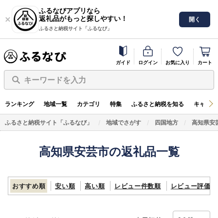
ふるなびアプリなら
返礼品がもっと探しやすい！
開く
ふるさと納税サイト「ふるなび」
ガイド
ログイン
お気に入り
カート
キーワードを入力
ランキング
地域一覧
カテゴリ
特集
ふるさと納税を知る
キャンペ
ふるさと納税サイト「ふるなび」
地域でさがす
四国地方
高知県安
高知県安芸市の返礼品一覧
おすすめ順
安い順
高い順
レビュー件数順
レビュー評価順