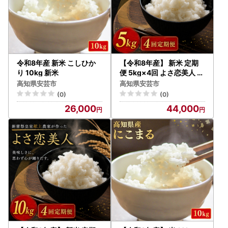
令和8年産 新米 こしひか
【令和8年産】 新米 定期
り 10kg 新米
便 5kg×4回 よさ恋美人 新
米 AS007
高知県安芸市
高知県安芸市
(0)
(0)
26,000
44,000