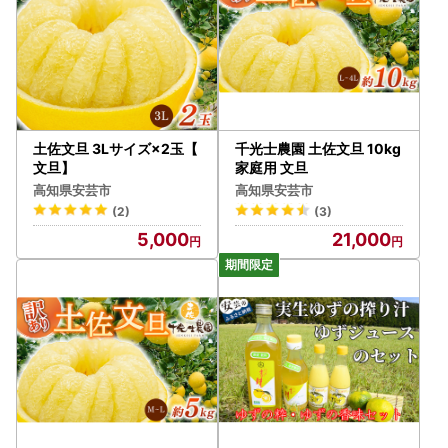
土佐文旦 3Lサイズ×2玉【
千光士農園 土佐文旦 10kg
文旦】
家庭用 文旦
高知県安芸市
高知県安芸市
(2)
(3)
5,000
21,000