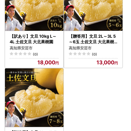
【訳あり】文旦 10kg L～
【贈答用】文旦 2L～3L 5
4L 土佐文旦 大北果樹園
～6玉 土佐文旦 大北果樹
園
高知県安芸市
高知県安芸市
(0)
(0)
18,000
13,000