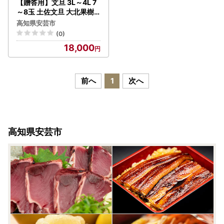
【贈答用】文旦 3L～4L 7
～8玉 土佐文旦 大北果樹
園
高知県安芸市
(0)
18,000
前へ
1
次へ
高知県安芸市