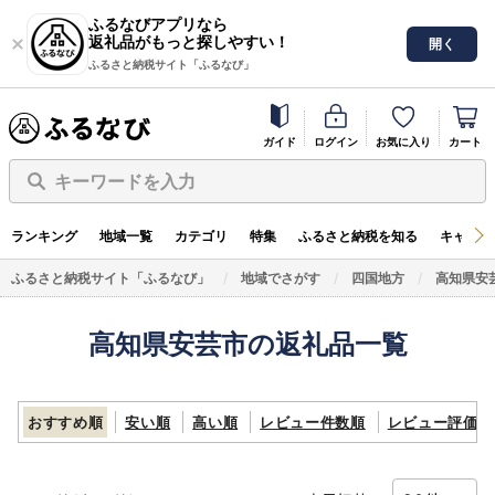
ふるなびアプリなら
返礼品がもっと探しやすい！
開く
ふるさと納税サイト「ふるなび」
ガイド
ログイン
お気に入り
カート
キーワードを入力
ランキング
地域一覧
カテゴリ
特集
ふるさと納税を知る
キャンペ
ふるさと納税サイト「ふるなび」
地域でさがす
四国地方
高知県安
高知県安芸市の返礼品一覧
おすすめ順
安い順
高い順
レビュー件数順
レビュー評価順