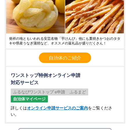
発祥の地ともいわれる安芸名物「芋けんぴ」他にも藁焼きかつおのタタ
キや県産うなぎ蒲焼など、オススメの返礼品が盛りだくさん！
自治体のご紹介
ワンストップ特例オンライン申請
対応サービス
ふるなびワンストップ e申請
ふるまど
自治体マイページ
詳しくは
オンライン申請サービスのご案内
をご覧くださ
い。