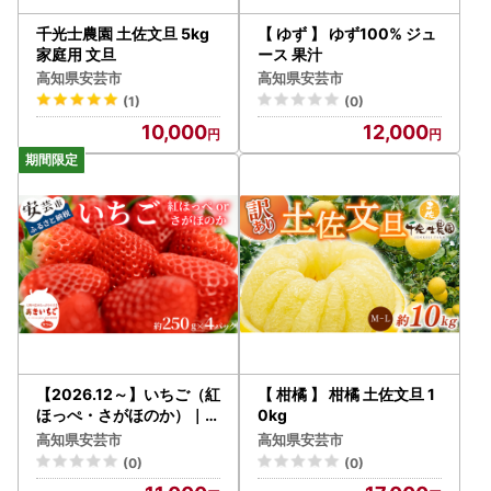
千光士農園 土佐文旦 5kg
【 ゆず 】 ゆず100% ジュ
家庭用 文旦
ース 果汁
高知県安芸市
高知県安芸市
(1)
(0)
10,000
12,000
【2026.12～】いちご（紅
【 柑橘 】 柑橘 土佐文旦 1
ほっぺ・さがほのか）｜い
0kg
ちご
高知県安芸市
高知県安芸市
(0)
(0)