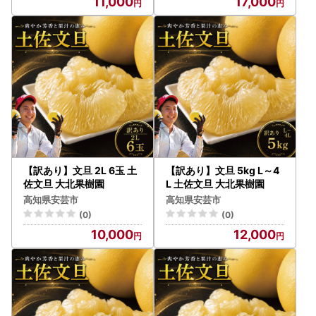
11,000
17,000
【訳あり】文旦 2L 6玉 土
【訳あり】文旦 5kg L～4
佐文旦 大北果樹園
L 土佐文旦 大北果樹園
高知県安芸市
高知県安芸市
(0)
(0)
10,000
12,000