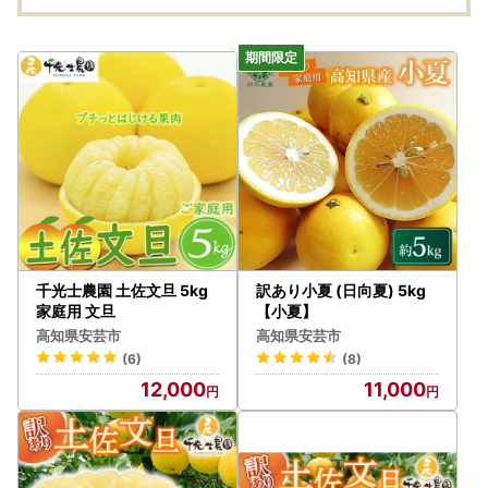
千光士農園 土佐文旦 5kg
訳あり小夏 (日向夏) 5kg
家庭用 文旦
【小夏】
高知県安芸市
高知県安芸市
(6)
(8)
12,000
11,000