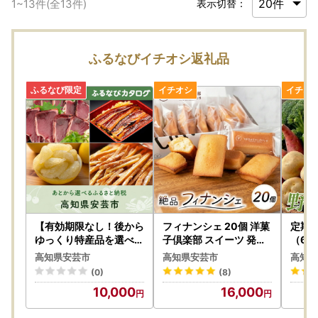
1
~
13
件(全
13
件)
表示切替：
ふるなびイチオシ返礼品
【有効期限なし！後から
フィナンシェ 20個 洋菓
定期便
ゆっくり特産品を選べる
子倶楽部 スイーツ 発酵
（6、
】高知県安芸市カタログ
バター使用 お菓子 【フ
高知県安芸市
高知県安芸市
高知県
ポイント
ィナンシェ】
(0)
(8)
10,000
16,000