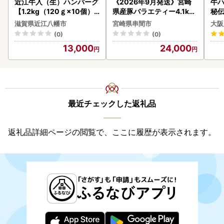
近江牛入（生）ハンバーグ
《2026年9月発送》宮崎
牛ハ
【1.2kg（120ｇ×10個）
県産豚バラエティー4.1kg
秘伝
】【AG09W】
セット_K033-057-2609
焼肉
滋賀県近江八幡市
宮崎県串間市
大阪
(0)
(0)
13,000
24,000
最近チェックした返礼品
返礼品詳細ページの閲覧で、ここに履歴が表示されます。