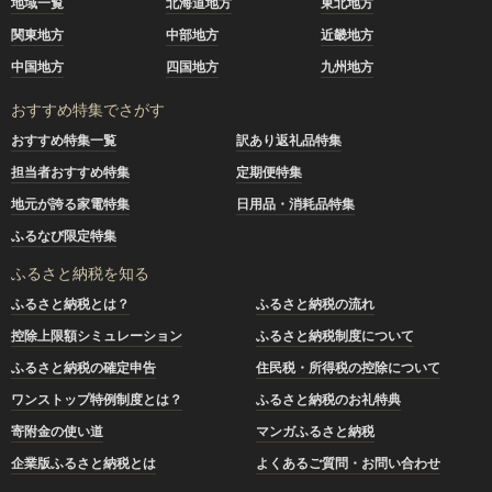
地域一覧
北海道地方
東北地方
関東地方
中部地方
近畿地方
中国地方
四国地方
九州地方
おすすめ特集でさがす
おすすめ特集一覧
訳あり返礼品特集
担当者おすすめ特集
定期便特集
地元が誇る家電特集
日用品・消耗品特集
ふるなび限定特集
ふるさと納税を知る
ふるさと納税とは？
ふるさと納税の流れ
控除上限額シミュレーション
ふるさと納税制度について
ふるさと納税の確定申告
住民税・所得税の控除について
ワンストップ特例制度とは？
ふるさと納税のお礼特典
寄附金の使い道
マンガふるさと納税
企業版ふるさと納税とは
よくあるご質問・お問い合わせ