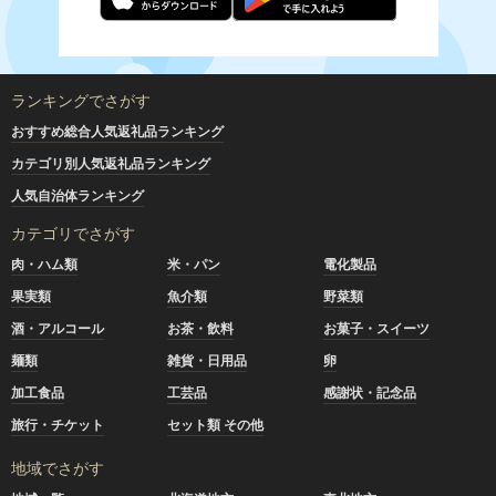
ランキングでさがす
おすすめ総合人気返礼品ランキング
カテゴリ別人気返礼品ランキング
人気自治体ランキング
カテゴリでさがす
肉・ハム類
米・パン
電化製品
果実類
魚介類
野菜類
酒・アルコール
お茶・飲料
お菓子・スイーツ
麺類
雑貨・日用品
卵
加工食品
工芸品
感謝状・記念品
旅行・チケット
セット類 その他
地域でさがす