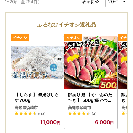
1
~
20
件(全
254
件)
表示切替：
ふるなびイチオシ返礼品
【 しらす 】 釜揚げしら
訳あり 鰹 【 かつおのた
訳あり
す 700g
たき 】 500g 鰹 かつお
き 】
歳末感謝 SS050
kg 
高知県須崎市
高知県須崎市
高知県
60
(93)
(4)
11,000
6,000