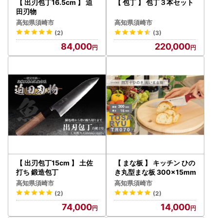
【 出刃包丁16.5cm 】 迫
【 包丁 】 包丁３本セット
田刃物
高知県須崎市
高知県須崎市
(2)
(3)
84,000
220,000
【 出刃包丁15cm 】 土佐
【 まな板 】 キッチン ひの
打ち 鍛造包丁
き丸型まな板 300x15mm
高知県須崎市
高知県須崎市
(2)
(2)
74,000
14,000