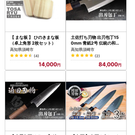
【 まな板 】 ひのきまな板
土佐打ち刃物 出刃包丁15
（卓上角形 2枚セット）
0mm 青紙2号 伝統の和包
丁
高知県須崎市
高知県須崎市
(4)
(2)
14,000
84,000