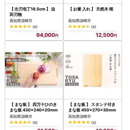
【 出刃包丁16.5cm 】 迫
【 お箸 入れ 】 天然木 桜
田刃物
高知県須崎市
高知県須崎市
(6)
(6)
94,000
12,500
【 まな板 】 四万十ひのき
【 まな板 】 スタンド付き
まな板 430×240×20mm
まな板 450×270×30mm
高知県須崎市
高知県須崎市
(6)
(4)