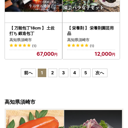
【 万能包丁18cm 】 土佐
【 栄養剤 】 栄養剤園芸用
打ち 鍛造包丁
品
高知県須崎市
高知県須崎市
(1)
(1)
67,000
12,000
前へ
1
2
3
4
5
次へ
高知県須崎市