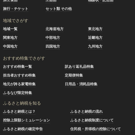
旅行・チケット
セット類 その他
地域でさがす
地域一覧
北海道地方
東北地方
関東地方
中部地方
近畿地方
中国地方
四国地方
九州地方
おすすめ特集でさがす
おすすめ特集一覧
訳あり返礼品特集
担当者おすすめ特集
定期便特集
地元が誇る家電特集
日用品・消耗品特集
ふるなび限定特集
ふるさと納税を知る
ふるさと納税とは？
ふるさと納税の流れ
控除上限額シミュレーション
ふるさと納税制度について
ふるさと納税の確定申告
住民税・所得税の控除について