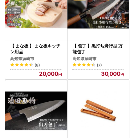
【 まな板 】 まな板キッチ
【 包丁 】黒打ち舟行型 万
ン用品
能包丁
高知県須崎市
高知県須崎市
(8)
(7)
20,000
30,000