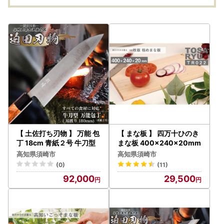
【 土佐打ち刃物 】 万能 包
【 まな板 】 四万十ひのき
丁 18cm 青紙２号 牛刀型
まな板 400×240×20mm
高知県須崎市
高知県須崎市
(0)
(11)
92,000
29,500