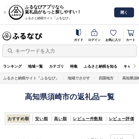
ふるなびアプリなら
返礼品がもっと探しやすい！
開く
ふるさと納税サイト「ふるなび」
ガイド
ログイン
お気に入り
カート
キーワードを入力
ランキング
地域一覧
カテゴリ
特集
ふるさと納税を知る
キャンペ
ふるさと納税サイト「ふるなび」
地域でさがす
四国地方
高知県須
高知県須崎市の返礼品一覧
おすすめ順
安い順
高い順
レビュー件数順
レビュー評価順