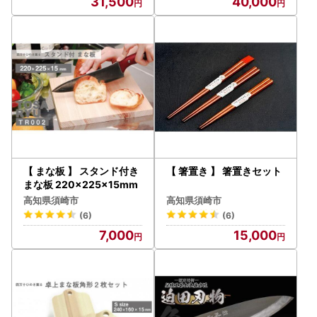
31,500
40,000
【 まな板 】 スタンド付き
【 箸置き 】 箸置きセット
まな板 220×225×15mm
高知県須崎市
高知県須崎市
(6)
(6)
7,000
15,000