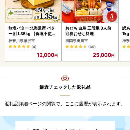
無塩バター 北海道産 バタ
おせち 白鳥 三段重 3人前
訳あ
ー 計1.35kg 【食塩不使用
迎春おせち料理
1k
】
神奈川県藤沢市
福岡県田川市
神奈
(4)
(65)
12,000
25,000
最近チェックした返礼品
返礼品詳細ページの閲覧で、ここに履歴が表示されます。