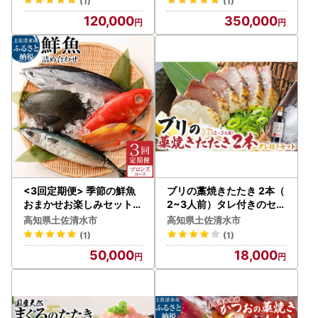
(1)
(1)
120,000
350,000
<3回定期便> 季節の鮮魚
ブリの藁焼きたたき 2本（
おまかせお楽しみセット（
2~3人前）タレ付きのセッ
ブロンズコース） 【J000
ト【R01396】
高知県土佐清水市
高知県土佐清水市
23】
(1)
(1)
50,000
18,000