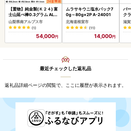
【置物】純金製(Ｋ２４) 富
ムラサキウニ塩水パック7
バー
士山延べ棒0.3グラム ALP
0g～80g×2P A-24001
クラ
BK193
アボ
山梨県南アルプス市
北海道根室市
滋賀
ン
(1)
(11)
54,000
14,000
最近チェックした返礼品
返礼品詳細ページの閲覧で、ここに履歴が表示されます。