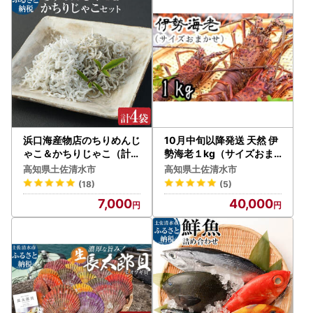
【ワンストップ特例申請をご希望の方へ】
ワンストップ特例申請書の提出締め切りは、全国統一で毎年
1月10日必着です。
余裕を持たせた早めのお手続きをお願いします。（オンライ
ン申請も同様です。）
年末（12月31日まで）のご寄附につきましても、可能な限
浜口海産物店のちりめんじ
10月中旬以降発送 天然 伊
り最短で申請書をお届けできるように予定しております。
ゃこ＆かちりじゃこ（計4
勢海老１kg（サイズおま
袋小分けセット）合計260
かせ高知県産）※着日指定
高知県土佐清水市
高知県土佐清水市
g 【R00019】
不可※エビ 甲殻類 海鮮BB
※日本郵便の普通郵便よりご返送いただく場合、土日祝の配
(18)
(5)
Q アウトドア キャンプ お
達は休止しておりますのでご注意ください。（現在、速達・
7,000
40,000
祝い【R01671】
書留の配達は対応しております。）
※当市から発送する申請書の到着を待たずに、ご自身で先に
様式をダウンロードしてお送りいただく場合も受付しており
ます。