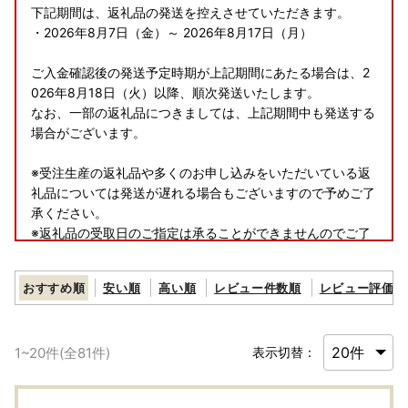
下記期間は、返礼品の発送を控えさせていただきます。
・2026年8月7日（金）～ 2026年8月17日（月）
ご入金確認後の発送予定時期が上記期間にあたる場合は、2
026年8月18日（火）以降、順次発送いたします。
なお、一部の返礼品につきましては、上記期間中も発送する
場合がございます。
※受注生産の返礼品や多くのお申し込みをいただいている返
礼品については発送が遅れる場合もございますので予めご了
承ください。
※返礼品の受取日のご指定は承ることができませんのでご了
承ください。
おすすめ順
安い順
高い順
レビュー件数順
レビュー評価順
【スマホからワンストップ特例申請を行えるようになりまし
た】
1
~
20
件(全
81
件)
表示切替：
この度公的個人認証アプリIAM（アイアム）を導入いたしま
した。
こちらをご利用いただき、スマホからもワンストップ特例申