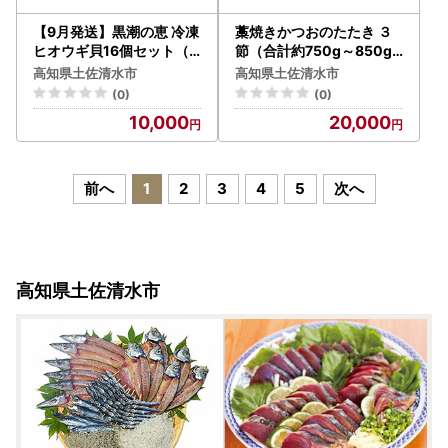
【9月発送】黒潮の恵 冷凍
藁焼きかつおのたたき ３
ヒオウギ貝16個セット（
節（合計約750g～850g
ホタテの仲間）アウトドア
）ポン酢1本付セット 【R
高知県土佐清水市
高知県土佐清水市
キャンプ バーベキュー 魚
01413】
(0)
(0)
貝 殻付 貝柱 酒蒸し 真空パ
10,000
20,000
ック【R00803】
前へ
1
2
3
4
5
次へ
高知県土佐清水市