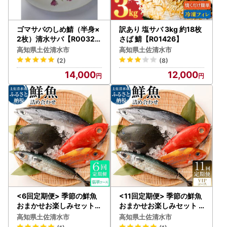
ゴマサバのしめ鯖（半身×
訳あり 塩サバ 3kg 約18枚
2枚）清水サバ【R00323
さば 鯖【R01426】
】
高知県土佐清水市
高知県土佐清水市
(2)
(8)
14,000
12,000
<6回定期便> 季節の鮮魚
<11回定期便> 季節の鮮魚
おまかせお楽しみセット（
おまかせお楽しみセット
翡翠コース） 【J00049
（ＶＩＰコース） 【J000
高知県土佐清水市
高知県土佐清水市
】
56】