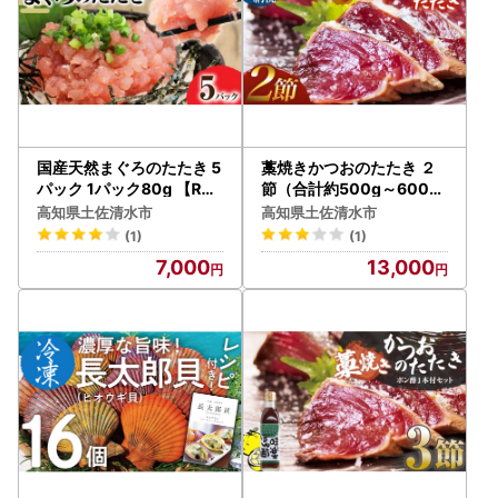
国産天然まぐろのたたき 5
藁焼きかつおのたたき ２
パック 1パック80g 【R01
節（合計約500g～600g
196】
）【R01416】
高知県土佐清水市
高知県土佐清水市
(1)
(1)
7,000
13,000