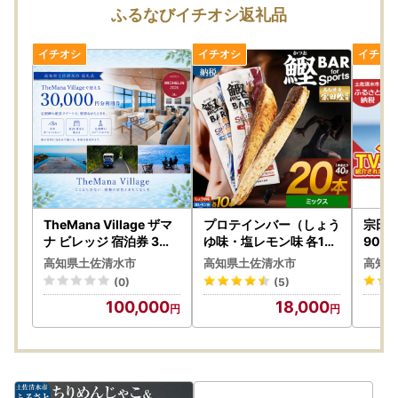
請を行うことができます。
ふるなびイチオシ返礼品
ご寄附時にワンストップ申請（寄附金税額控除に係る申告特
例申請）を希望された場合、後日寄附金受領証明書に申請方
法やアクセスに必要なQRコード等詳細を記載した書類を同
封してお送りいたします。
IAMの詳細は以下よりご確認ください。（外部サイトへ遷移
します。）
こちらをタップしてください。
また申請期限は書類郵送による申請と変わらず、毎年1月10
日必着です。
TheMana Village ザマ
プロテインバー（しょう
宗田
ナ ビレッジ 宿泊券 3万
ゆ味・塩レモン味 各10
90m
円分 ミシュラン あしず
本）プロテイン カツオ
んじ
高知県土佐清水市
高知県土佐清水市
高知県
り温泉郷 ホテル 旅行券
【鰹BAR for Sports】
R011
【SNSを活用しています】
(0)
(5)
トラベル チケット 家族
【R01481】
『Instagram 』と 『facebook』を通して、本市の最新ふる
100,000
18,000
旅行 新婚旅行 記念日 観
さと納税情報をお届けしております。
光 宿泊 自然 旅館 リゾー
＃土佐清水市ふるさと納税 で是非ご検索ください。
ト【R01669】
皆様の『いいね！』や『シェア』、『感想のご投稿』などお
待ちしております。