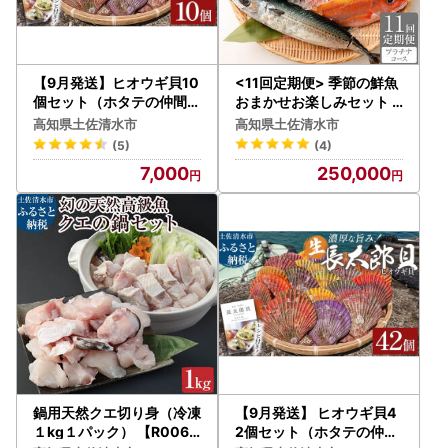
【年末年始のお礼品の配送状況について】
積雪や交通渋滞でご指定日にお届けできない場合がありま
す。
【9月発送】ヒオウギ貝10
<11回定期便> 季節の鮮魚
遅延が発生した場合、指定日に到着しなくとも賞味期限内に
個セット（ホタテの仲間）
おまかせお楽しみセット
アウトドア キャンプ 海鮮
（プラチナコース） 【J0
到着した場合は、再送はいたしかねますのでご了承くださ
高知県土佐清水市
高知県土佐清水市
BBQ 魚貝 生 貝殻付 活 貝
0054】
い。
(5)
(4)
柱 酒蒸し バーベキュー【
7,000
250,000
R00082】
※上記だけでなく、年末年始は申込みが急激に増えるため、
各ページでお知らせしている出荷までの日数より時間がかか
る場合がございます。
大変恐縮ではございますが、ご理解・ご協力のほど何卒宜し
くお願い申し上げます。
鍋用天然クエ切り身（冷凍
【9月発送】 ヒオウギ貝4
１kg１パック） 【R0063
2個セット（ホタテの仲間