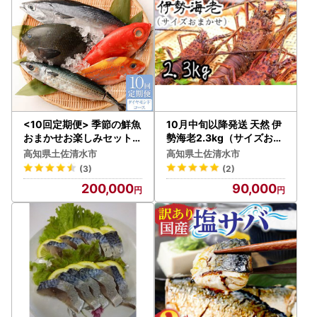
<10回定期便> 季節の鮮魚
10月中旬以降発送 天然 伊
おまかせお楽しみセット（
勢海老2.3kg（サイズおま
20万円ダイヤモンドコー
かせ高知県産）※着日指定
高知県土佐清水市
高知県土佐清水市
ス） 【J00051】
不可※エビ 甲殻類 海鮮BB
(3)
(2)
Q アウトドア キャンプ お
200,000
90,000
祝い【R01673】