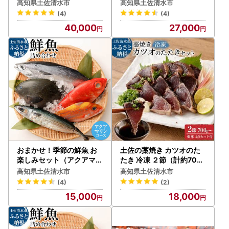
9】
）アウトドア キャンプ 海
高知県土佐清水市
高知県土佐清水市
鮮BBQ 魚貝 生 貝殻付 活
(4)
(4)
貝柱 酒蒸し バーベキュー
40,000
27,000
【R00570】
おまかせ！季節の鮮魚 お
土佐の藁焼き カツオのた
楽しみセット（アクアマリ
たき 冷凍 ２節（計約700
ンコース）【R01094】
g～）【R00517】
高知県土佐清水市
高知県土佐清水市
(4)
(2)
15,000
18,000