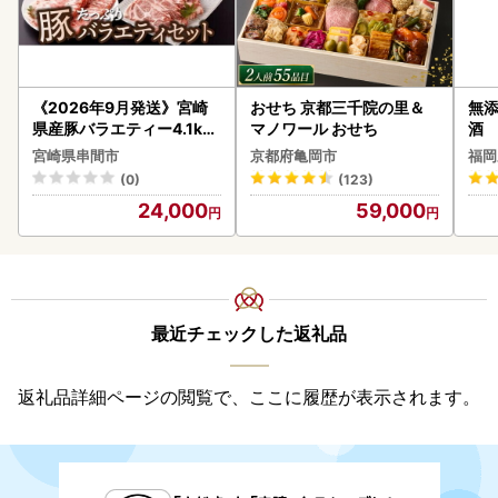
《2026年9月発送》宮崎
おせち 京都三千院の里＆
無添
県産豚バラエティー4.1kg
マノワール おせち
酒
セット_K033-057-2609
宮崎県串間市
京都府亀岡市
福岡
(0)
(123)
24,000
59,000
最近チェックした返礼品
返礼品詳細ページの閲覧で、ここに履歴が表示されます。