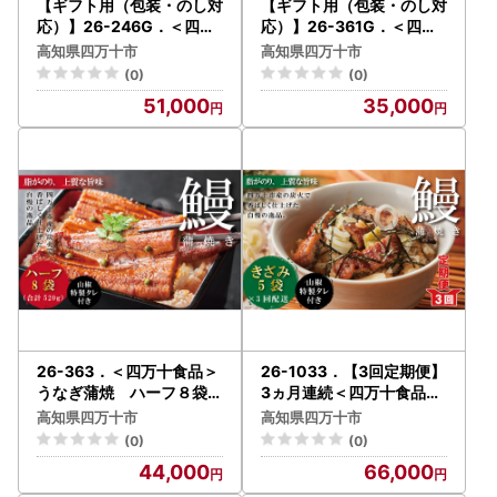
【ギフト用（包装・のし対
【ギフト用（包装・のし対
応）】26-246G．＜四万
応）】26-361G．＜四万
十食品＞うなぎ蒲焼 ハー
十食品＞うなぎ蒲焼 ハー
高知県四万十市
高知県四万十市
フ8袋／ＤＥＥ
フ6袋／ＣＤ
(0)
(0)
51,000
35,000
26-363．＜四万十食品＞
26-1033．【3回定期便】
うなぎ蒲焼 ハーフ８袋／
3ヵ月連続＜四万十食品＞
ＤＥＥ
うなぎ蒲焼きざみ5袋(合
高知県四万十市
高知県四万十市
計225g) ／Ｋ5
(0)
(0)
44,000
66,000