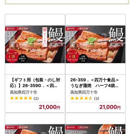
り寄せ 【2026年11月～
ウガ 野菜 旬 新鮮 国産
ウガ 
2027年2月まで毎月1回
先行 予約 ジンジャー 25
先行 
配送】26-055
-817
-818
【ギフト用（包装・のし対
26-359．＜四万十食品＞
応）】26-359G．＜四万
うなぎ蒲焼 ハーフ4袋／
十食品＞うなぎ蒲焼 ハー
ＢＣ
高知県四万十市
高知県四万十市
フ4袋／ＢＣ
(2)
(3)
21,000
21,000