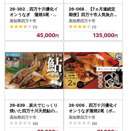
26-302．四万十川優化イ
26-068．【7ヵ月連続定
オンうなぎ 蒲焼3尾・白
期便】四万十市人気魚介＆
焼2尾（ボイル肝、たれ付
お肉返礼品
高知県四万十市
高知県四万十市
き）
(1)
(1)
45,000
135,000
26-839．炭火でじっくり
26-006．四万十川優化イ
焼いた四万十川天然鮎の塩
オンうなぎ蒲焼2尾（ボイ
焼き４～６匹
ル肝、たれ付き）
高知県四万十市
高知県四万十市
(0)
(0)