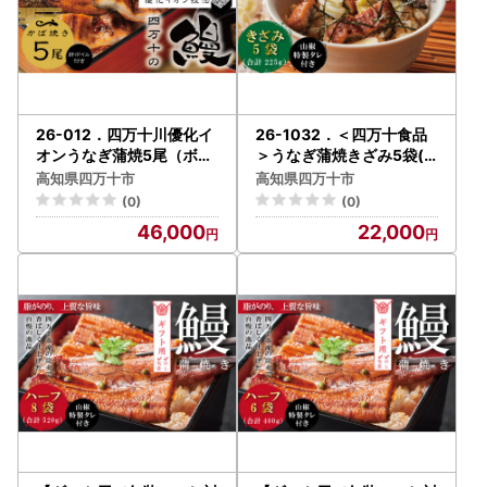
26-012．四万十川優化イ
26-1032．＜四万十食品
オンうなぎ蒲焼5尾（ボイ
＞うなぎ蒲焼きざみ5袋(
ル肝、たれ付き）
合計225g)／Ｋ5
高知県四万十市
高知県四万十市
(0)
(0)
46,000
22,000