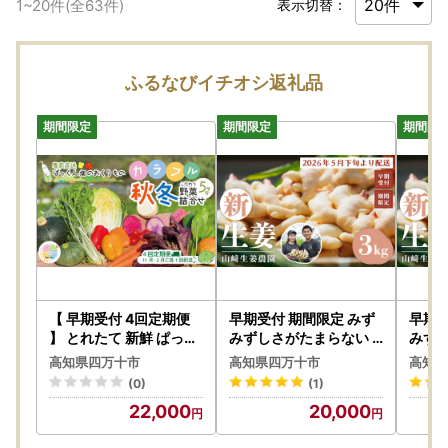
1
~
20
件(全
63
件)
表示切替：
ふるなびイチオシ返礼品
【 早期受付 4回定期便
早期受付 期間限定 みず
早期受
】 とれたて 新鮮 ぱっく
みずしさがたまらない
みず
ん畑のおくりもの 農家
新生姜 約3kg【2026年
新生姜
高知県四万十市
高知県四万十市
高知県
直送 秋・冬 野菜セット
5月下旬～9月上旬配送
5月
(0)
(1)
約5種類 国産 野菜 やさ
】高知県 高知 四万十市
】高知
22,000
20,000
い 予約 高知県 高知 しま
四万十 しまんと 農作物
四万十
んと 四万十市 限定 お取
特産 しょうが 生姜 ショ
特産 