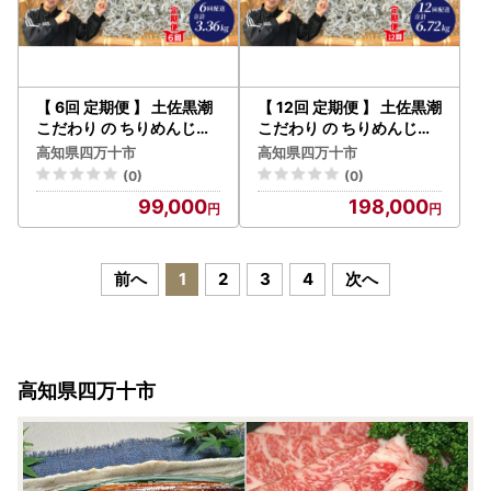
【 6回 定期便 】 土佐黒潮
【 12回 定期便 】 土佐黒潮
こだわり の ちりめんじゃ
こだわり の ちりめんじゃ
こ 560g 合計 3.36kg 毎月
こ 560g 合計 6.72kg 毎月
高知県四万十市
高知県四万十市
届く 冷凍 小分け 便利 無添
届く 冷凍 小分け 便利 無添
(0)
(0)
加 無着色 国産 小魚 魚介
加 無着色 国産 小魚 魚介
99,000
198,000
海産物 グルメ お取り寄せ
海産物 グルメ お取り寄せ
25-751
25-753
前へ
1
2
3
4
次へ
高知県四万十市