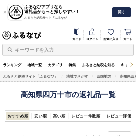
ふるなびアプリなら
返礼品がもっと探しやすい！
開く
ふるさと納税サイト「ふるなび」
ガイド
ログイン
お気に入り
カート
キーワードを入力
ランキング
地域一覧
カテゴリ
特集
ふるさと納税を知る
キャンペ
ふるさと納税サイト「ふるなび」
地域でさがす
四国地方
高知県四
高知県四万十市の返礼品一覧
おすすめ順
安い順
高い順
レビュー件数順
レビュー評価順