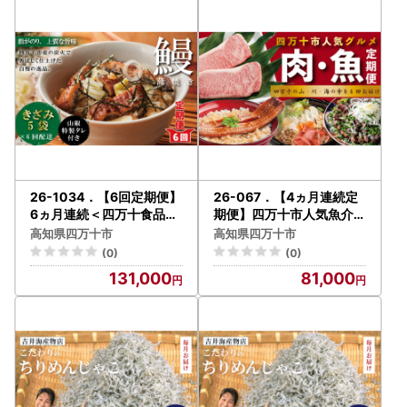
26-1034．【6回定期便】
26-067．【4ヵ月連続定
6ヵ月連続＜四万十食品＞
期便】四万十市人気魚介＆
うなぎ蒲焼 きざみ5袋(合
お肉返礼品
高知県四万十市
高知県四万十市
計225ｇ) ／Ｋ5
(0)
(0)
131,000
81,000