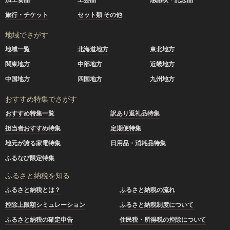
旅行・チケット
セット類 その他
地域でさがす
地域一覧
北海道地方
東北地方
関東地方
中部地方
近畿地方
中国地方
四国地方
九州地方
おすすめ特集でさがす
おすすめ特集一覧
訳あり返礼品特集
担当者おすすめ特集
定期便特集
地元が誇る家電特集
日用品・消耗品特集
ふるなび限定特集
ふるさと納税を知る
ふるさと納税とは？
ふるさと納税の流れ
控除上限額シミュレーション
ふるさと納税制度について
ふるさと納税の確定申告
住民税・所得税の控除について