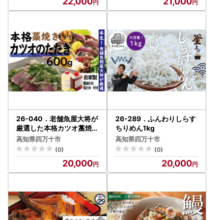
22,000
21,000
26-040．老舗魚屋大将が
26-289．ふんわりしらす
厳選した本格カツオ藁焼き
ちりめん1kg
タタキセット（600ｇ）
高知県四万十市
高知県四万十市
(0)
(0)
20,000
20,000