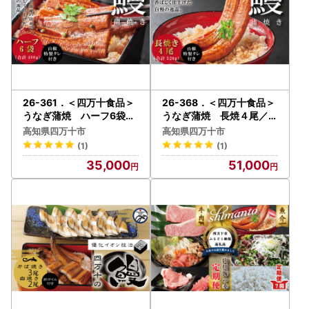
26-361．＜四万十食品＞
26-368．＜四万十食品＞
うなぎ蒲焼 ハーフ6袋／
うなぎ蒲焼 長焼４尾／Ｄ
ＣＤ
ＥＥ
高知県四万十市
高知県四万十市
(1)
(1)
35,000
51,000