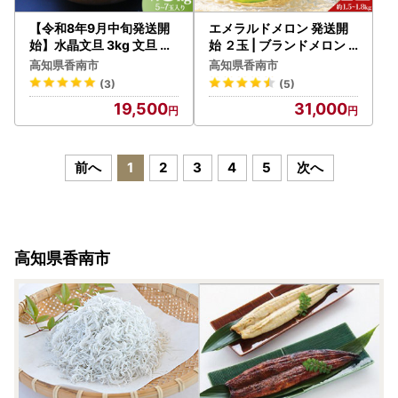
【令和8年9月中旬発送開
エメラルドメロン 発送開
始】水晶文旦 3kg 文旦 先
始 ２玉 | ブランドメロン J
行受付 ku-0055
A夜須 yu-0049
高知県香南市
高知県香南市
(3)
(5)
19,500
31,000
前へ
1
2
3
4
5
次へ
高知県香南市