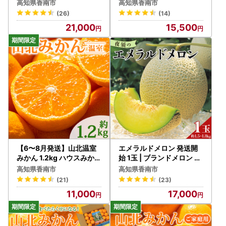
ー柑橘の女王 せとか 8～1
高知県香南市
高知県香南市
4玉 ku-0057
(26)
(14)
21,000
15,500
【6〜8月発送】山北温室
エメラルドメロン 発送開
みかん 1.2kg ハウスみかん
始 1玉 | ブランドメロン JA
ku-0050
夜須 yu-0048
高知県香南市
高知県香南市
(21)
(23)
11,000
17,000