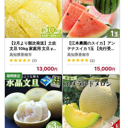
【2月より順次発送】土佐
【江本農園のスイカ】アン
文旦 10kg 家庭用 文旦 yk-
テナスイカ 1玉 【先行受付
0070
】 em-0017
高知県香南市
高知県香南市
(7)
(2)
13,000
15,000