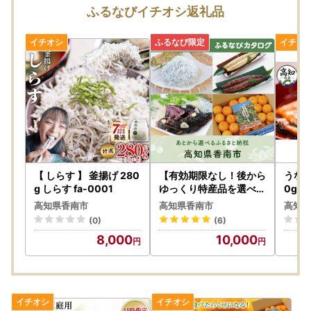
る申請」に加え、
ふるなびイチオシ返礼品
新たに「アプリ申請」が登場しました！
マイナンバーカードがあれば、申請アプリ「IAM」を使用し
て、書類の作成や申請書のポスト投函が不要です。
＿＿＿＿＿＿＿＿＿＿＿＿＿＿＿＿＿＿＿＿＿
【 申請アプリ「IAM」の使用方法 】
＿＿＿＿＿＿＿＿＿＿＿＿＿＿＿＿＿＿＿＿＿
◆アプリをダウンロード
App Store／Google Playより申請アプリ「IAM」をダウンロ
【 しらす 】 釜揚げ 280
【有効期限なし！後から
うなぎ
ード
g しらす fa-0001
ゆっくり特産品を選べる
0g う
】高知県香南市カタログ
高知県香南市
高知県香南市
高知県
ポイント
◆申請書のQRをスキャン
(0)
(6)
自治体から送付される申請書のQRコードをスマートフォン
8,000
10,000
で読み取り、サイトへアクセス
※住所などの変更がある場合は、正しい情報に変更をお願い
します。
◆アプリで簡単に個人認証