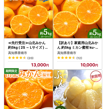
≪先行受注≫山北みかん
【訳あり】家庭用山北みか
約5kg ( 2S ～ Lサイズ ) ｜
ん 約5kg ミカン蜜柑 ku-0
みかん 甘い ku-0053
054
高知県香南市
高知県香南市
(20)
(12)
13,000
10,000