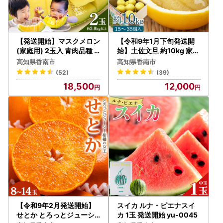
【発送開始】マスクメロン
【令和9年1月下旬発送開
(家庭用) 2玉入 青肉品種
始】土佐文旦 約10kg 家庭
高級メロン！ ／ マスクメ
用 文旦 ku-0058
高知県香南市
高知県香南市
ロン 果物 フルーツ ギフト
(52)
(39)
農家直送 tn-0025
18,500
12,000
【令和9年2月発送開始】
スイカ ルナ・ピエナスイ
せとか とろっとジューシ
カ 1玉 発送開始 yu-0045