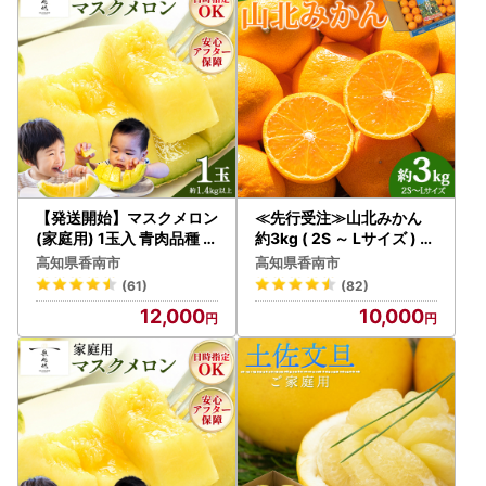
マイナンバーカード作成時にご自身で設定した暗証番号2種
類(※)を入力。
マイナンバーカードをかざし、完了ボタンを押して完了！
※券面事項入力補助用暗証番号（数字4桁）と、
署名用電子証明書暗証番号（英大文字・数字6～16桁）で
す。
※暗証番号が不明、また一定回数連続して入力を間違えた場
合は、再設定が必要です。
【発送開始】マスクメロン
≪先行受注≫山北みかん
詳しくは住民票のある自治体にお問い合わせください。
(家庭用) 1玉入 青肉品種 高
約3kg ( 2S ～ Lサイズ ) ｜
級メロン！ ／ マスクメロ
みかん 甘い ku-0052
※アプリ申請の場合、申請書の送付は「不要」です。
高知県香南市
高知県香南市
ン 果物 フルーツ ギフト 農
※すでに紙申請をされた方は、オンラインによる変更届の申
(61)
(82)
家直送 tn-0024
請ができません。
12,000
10,000
ご変更の場合、紙申請にて変更届が必要です。
あらかじめご了承くださいますようお願い申し上げます。