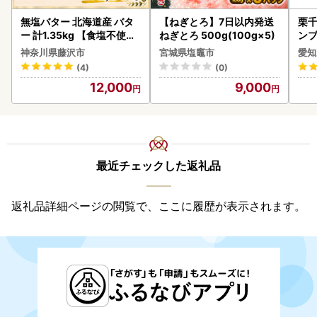
無塩バター 北海道産 バタ
【ねぎとろ】7日以内発送
栗千
ー 計1.35kg 【食塩不使用
ねぎとろ 500g(100g×5)
ンブ
】
デザ
神奈川県藤沢市
宮城県塩竈市
愛知
(4)
(0)
12,000
9,000
最近チェックした返礼品
返礼品詳細ページの閲覧で、ここに履歴が表示されます。