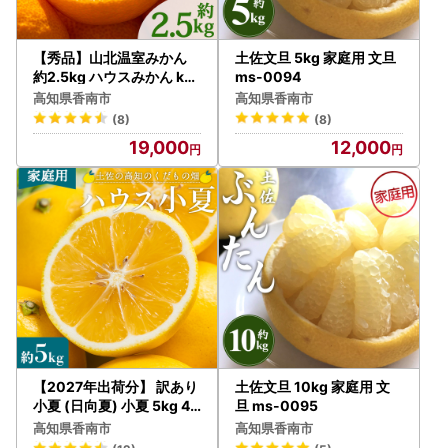
【秀品】山北温室みかん
土佐文旦 5kg 家庭用 文旦
約2.5kg ハウスみかん ku-
ms-0094
0051
高知県香南市
高知県香南市
(8)
(8)
19,000
12,000
【2027年出荷分】 訳あり
土佐文旦 10kg 家庭用 文
小夏 (日向夏) 小夏 5kg 4
旦 ms-0095
月中旬発送開始 kd-0030
高知県香南市
高知県香南市