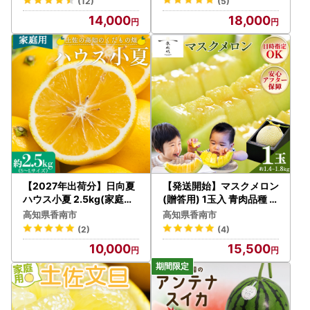
(12)
(5)
14,000
18,000
【2027年出荷分】日向夏
【発送開始】マスクメロン
ハウス小夏 2.5kg(家庭用)
(贈答用) 1玉入 青肉品種 高
日向夏 高知県産 kd-0029
級メロン！ ／ マスクメロ
高知県香南市
高知県香南市
ン 果物 フルーツ ギフト 農
(2)
(4)
家直送 tn-0010
10,000
15,500