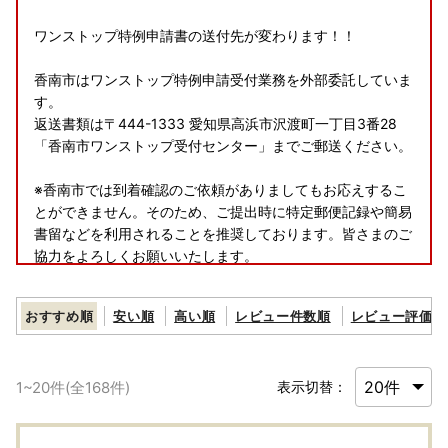
ワンストップ特例申請書の送付先が変わります！！
香南市はワンストップ特例申請受付業務を外部委託していま
す。
返送書類は〒444-1333 愛知県高浜市沢渡町一丁目3番28
「香南市ワンストップ受付センター」までご郵送ください。
※香南市では到着確認のご依頼がありましてもお応えするこ
とができません。そのため、ご提出時に特定郵便記録や簡易
書留などを利用されることを推奨しております。皆さまのご
協力をよろしくお願いいたします。
※ご自身で封筒をご準備される場合は、切手を受取人払いと
することができません。規定料金の切手を添付して郵送くだ
おすすめ順
安い順
高い順
レビュー件数順
レビュー評価順
さい。
1
~
20
件(全
168
件)
表示切替：
＼香南市のワンストップ特例申請はスマホで完結／
寄付者の負担を軽減するために、これまでの「書類郵送によ