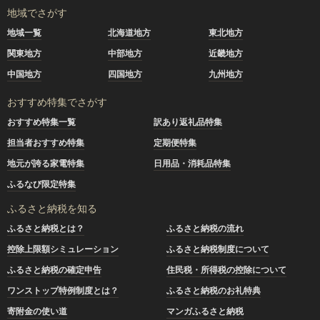
地域でさがす
地域一覧
北海道地方
東北地方
関東地方
中部地方
近畿地方
中国地方
四国地方
九州地方
おすすめ特集でさがす
おすすめ特集一覧
訳あり返礼品特集
担当者おすすめ特集
定期便特集
地元が誇る家電特集
日用品・消耗品特集
ふるなび限定特集
ふるさと納税を知る
ふるさと納税とは？
ふるさと納税の流れ
控除上限額シミュレーション
ふるさと納税制度について
ふるさと納税の確定申告
住民税・所得税の控除について
ワンストップ特例制度とは？
ふるさと納税のお礼特典
寄附金の使い道
マンガふるさと納税