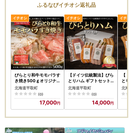
ふるなびイチオシ返礼品
びらとり和牛モモバラす
【ドイツ伝統製法】びら
【ド
き焼き500ｇオリジナ
とりハム ギフトセットG
とりハ
ル割り下付き BRTB010
BRTG007
BRTG
北海道平取町
北海道平取町
北海道
(0)
(0)
17,000
14,000