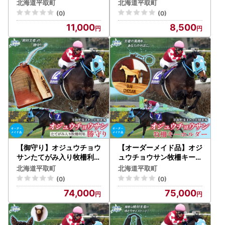
BRTV038
RTV117
北海道平取町
北海道平取町
(0)
(0)
11,000
8,500
【御守り】オジュウチョウ
【オーダーメイド品】オジ
サンたてがみ入り牧柵利用
ュウチョウサン牧柵キーホ
勝守り BRTV001
ルダー BRTV002
北海道平取町
北海道平取町
(0)
(0)
74,000
75,000