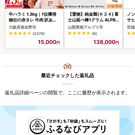
牛ハラミ 1.3kg｜1位獲得
【置物】純金製(Ｋ２４) 富
ノン
秘伝の赤タレ 牛肉 訳あり
士山延べ棒1グラム ALPBK
サヒ
焼肉 BBQ
180
本 
大阪府泉佐野市
山梨県南アルプス市
茨城
守
(2479)
(9)
15,000
138,000
最近チェックした返礼品
返礼品詳細ページの閲覧で、ここに履歴が表示されます。