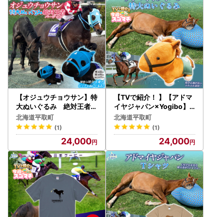
【オジュウチョウサン】特
【TVで紹介！ 】【アドマ
大ぬいぐるみ 絶対王者バ
イヤジャパン×Yogibo】
ージョン BRTV007
特大ぬいぐるみ BRTV044
北海道平取町
北海道平取町
(1)
(1)
24,000
24,000