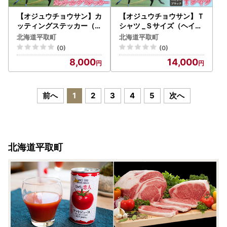
【オジュウチョウサン】カ
【オジュウチョウサン】Ｔ
ッティングステッカー（小
シャツ _Ｓサイズ（ヘイジ
）4枚入り BRTV023
ーブラック） BRTV004-1
北海道平取町
北海道平取町
(0)
(0)
8,000
14,000
前へ
1
2
3
4
5
次へ
北海道平取町