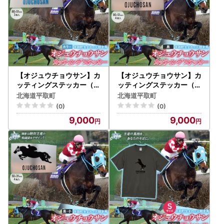
【オジュウチョウサン】カ
【オジュウチョウサン】カ
ッティングステッカー（カ
ッティングステッカー（黒
ラー）3枚入り BRTV021
）4枚入り BRTV022
北海道平取町
北海道平取町
(0)
(0)
9,000
9,000