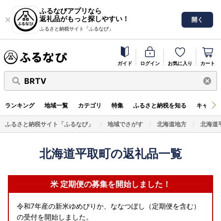
ふるなびアプリなら
返礼品がもっと探しやすい！
開く
ふるさと納税サイト「ふるなび」
ガイド
ログイン
お気に入り
カート
BRTV
ランキング
地域一覧
カテゴリ
特集
ふるさと納税を知る
キャンペ
ふるさと納税サイト「ふるなび」
地域でさがす
北海道地方
北海道
北海道平取町の返礼品一覧
米 定期便の募集を開始しました！
令和7年産の新米ゆめぴりか、ななつぼし（定期便を含む）
の受付を開始しました。