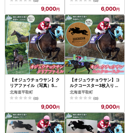
(0)
(0)
9,000
6,000
【オジュウチョウサン】ク
【オジュウチョウサン】コ
リアファイル（写真）5枚
ルクコースター3枚入り B
入り BRTV019
RTV020
北海道平取町
北海道平取町
(0)
(0)
9,000
9,000