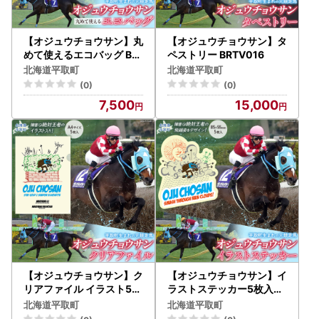
【オジュウチョウサン】丸
【オジュウチョウサン】タ
めて使えるエコバッグ BR
ペストリー BRTV016
TV012
北海道平取町
北海道平取町
(0)
(0)
7,500
15,000
【オジュウチョウサン】ク
【オジュウチョウサン】イ
リアファイル イラスト5枚
ラストステッカー5枚入り
入り BRTV017
BRTV018
北海道平取町
北海道平取町