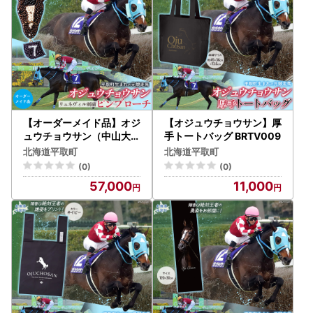
【オーダーメイド品】オジ
【オジュウチョウサン】厚
ュウチョウサン（中山大障
手トートバッグ BRTV009
害時）リュネヴィル刺繍ピ
北海道平取町
北海道平取町
ンブローチ BRTV003
(0)
(0)
57,000
11,000