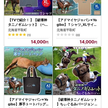
【TVで紹介！ 】【破壊神
【アドマイヤジャパン×Yo
タニノギムレット】（ヘイ
gibo】Ｔシャツ_XLサイズ
ジーネイビー）Ｔシャツ
（ベージュ） BRTV035-4
北海道平取町
北海道平取町
選べる４サイズ【Ｌ】 BR
(1)
(0)
TV104-3
14,000
14,000
【アドマイヤジャパン×Yo
【破壊神タニノギムレット
gibo】厚手トートバッグ
】ちぃぐるみバージョン B