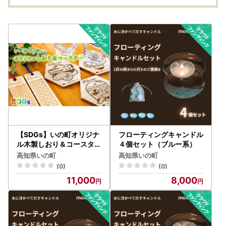
【SDGs】いの町オリジナ
フローティングキャンドル
ル木製しおり＆コースター
４個セット（ブルー系）
（風景3種）セット
高知県いの町
高知県いの町
(0)
(0)
11,000
8,000