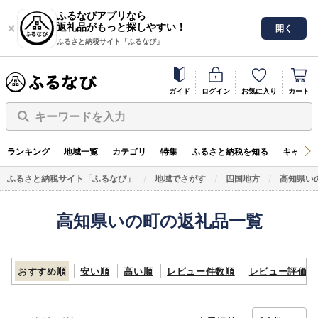
ふるなびアプリなら
返礼品がもっと探しやすい！
開く
ふるさと納税サイト「ふるなび」
ガイド
ログイン
お気に入り
カート
キーワードを入力
ランキング
地域一覧
カテゴリ
特集
ふるさと納税を知る
キャンペ
ふるさと納税サイト「ふるなび」
地域でさがす
四国地方
高知県い
高知県いの町の返礼品一覧
おすすめ順
安い順
高い順
レビュー件数順
レビュー評価順