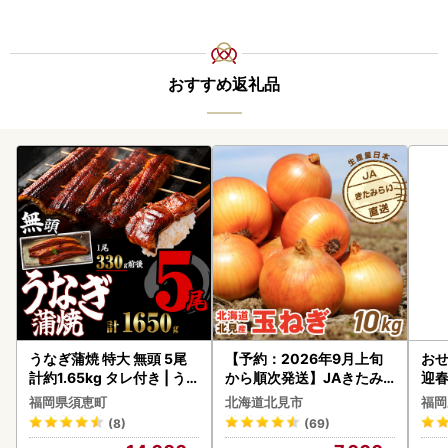
おすすめ返礼品
うなぎ蒲焼 特大 無頭 5尾
【予約：2026年9月上旬
おせ
計約1.65kg タレ付き | う
から順次発送】JAきたみ
迎
なぎ蒲焼
らい産 玉ねぎ Lサイズ 10k
福岡県須恵町
北海道北見市
福岡
g ( タマネギ たまねぎ 野菜
(8)
(69)
)【210-0003-2026】