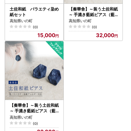
土佐和紙 バラエティ染め
【奏華舎】～装う土佐和紙
紙セット
～ 手漉き藍紙ピアス（藍 /
サンカク / アレルギー対応
高知県いの町
高知県いの町
）
(0)
(0)
15,000
32,000
【奏華舎】～装う土佐和紙
～ 手漉き藍紙ピアス（藍 /
ロッカク / アレルギー対応
高知県いの町
）
(0)