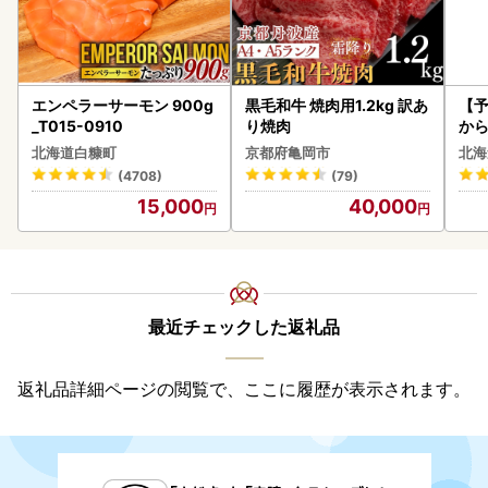
エンペラーサーモン 900g
黒毛和牛 焼肉用1.2kg 訳あ
【予
_T015-0910
り焼肉
から
らい
北海道白糠町
京都府亀岡市
北海
g 
(4708)
(79)
)【
15,000
40,000
最近チェックした返礼品
返礼品詳細ページの閲覧で、ここに履歴が表示されます。