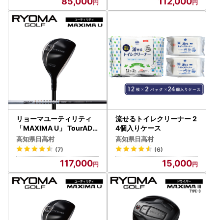
85,000
112,000
リョーマユーティリティ
流せるトイレクリーナー 2
「MAXIMA U」 TourAD
4個入りケース
シャフト RYOMA GOLF
高知県日高村
高知県日高村
ゴルフクラブ
(7)
(6)
117,000
15,000