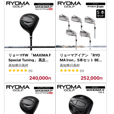
リョーマFW 「MAXIMA F
リョーマアイアン 「RYO
Special Tuning」 高反発
MA Iron」5本セット BEY
モデル TourADシャフト R
OND POWERシャフト リ
高知県日高村
高知県日高村
YOMA GOLF ゴルフクラ
ョーマ GOLF ゴルフクラ
(1)
(1)
ブ
ブ
240,000
252,000