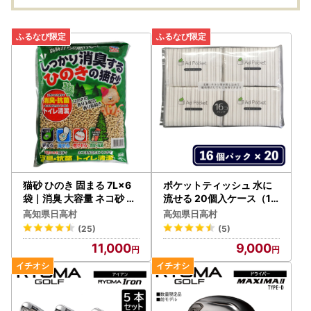
猫砂 ひのき 固まる 7L×6
ポケットティッシュ 水に
袋｜消臭 大容量 ネコ砂 檜
流せる 20個入ケース（16
国産 森林からの贈りもの
パック）｜パルプ100％
高知県日高村
高知県日高村
ふんわり ソフト 日用品 大
(25)
(5)
容量
11,000
9,000