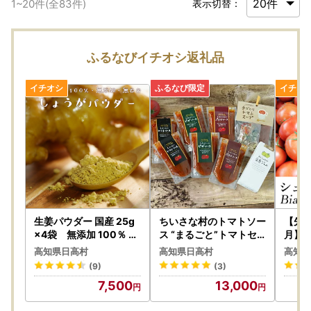
1
~
20
件(全
83
件)
表示切替：
ふるなびイチオシ返礼品
生姜パウダー 国産 25g
ちいさな村のトマトソー
【先行
×4袋 無添加 100％ 乾
ス “まるごと”トマトセ
月】シ
燥しょうが 粉末タイプ
ット スープ ジャム パス
ルーツ
高知県日高村
高知県日高村
高知県
高知県産
タソース ピザソース ソ
マト 
(9)
(3)
ースセット 添加物不使
）｜高
7,500
13,000
用
ト ビ