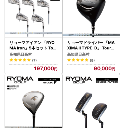
リョーマアイアン 「RYO
リョーマドライバー 「MA
MA Iron」5本セット Tour
XIMA Ⅱ TYPE-D」 TourA
ADシャフト リョーマ GOL
Dシャフト RYOMA GOLF
高知県日高村
高知県日高村
F ゴルフクラブ
ゴルフクラブ
(7)
(9)
197,000
90,000