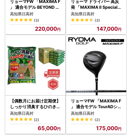
リョーマFW 「MAXIMA F
リョーマ ドライバー 高反
」 適合モデル BEYOND P
発 「MAXIMA Ⅱ Special T
OWERシャフト RYOMA
uning」 ビヨンドパワー
高知県日高村
高知県日高村
GOLF ゴルフクラブ
シャフト RYOMA GOLF
(3)
(3)
ゴルフクラブ
220,000
147,000
【偶数月にお届け定期便】
リョーマFW 「MAXIMA F
しっかり消臭するひのきの
」 適合モデル TourADシ
猫砂 7L×6袋×6回
ャフト RYOMA GOLF ゴ
高知県日高村
高知県日高村
ルフクラブ
(2)
(2)
65,000
175,000