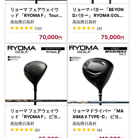
リョーマ フェアウェイウ
リョーマ パター 「BEYON
ッド 「RYOMA F」 TourA
Dパター」 RYOMA GOLF
Dシャフト リョーマ GOLF
ゴルフクラブ
高知県日高村
高知県日高村
ゴルフクラブ
(10)
(9)
70,000
75,000
リョーマ フェアウェイウ
リョーマドライバー 「MA
ッド 「RYOMA F」 ビヨン
XIMA Ⅱ TYPE-D」 ビヨン
ドパワーシャフト リョー
ドパワーシャフト RYOMA
高知県日高村
高知県日高村
マ GOLF ゴルフクラブ
GOLF ゴルフクラブ
(8)
(6)