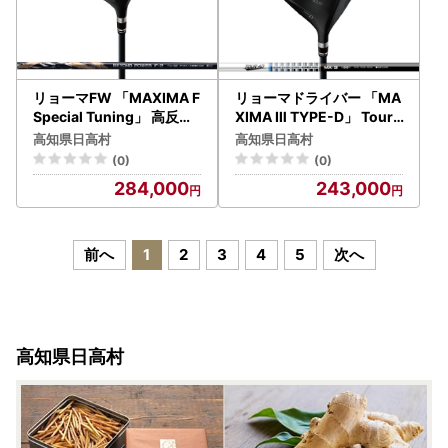
リョーマFW 「MAXIMA F
リョーマドライバー 「MA
Special Tuning」 高反発
XIMA Ⅲ TYPE-D」 TourA
モデル BEYOND POWER
Dシャフト RYOMA GOLF
高知県日高村
高知県日高村
シャフト RYOMA GOLF
ゴルフクラブ
(0)
(0)
ゴルフクラブ
284,000
243,000
前へ
1
2
3
4
5
次へ
高知県日高村