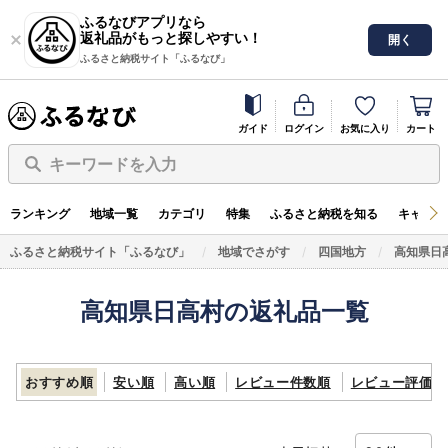
ふるなびアプリなら
返礼品がもっと探しやすい！
開く
ふるさと納税サイト「ふるなび」
ガイド
ログイン
お気に入り
カート
キーワードを入力
ランキング
地域一覧
カテゴリ
特集
ふるさと納税を知る
キャンペ
ふるさと納税サイト「ふるなび」
地域でさがす
四国地方
高知県日
高知県日高村の返礼品一覧
おすすめ順
安い順
高い順
レビュー件数順
レビュー評価順