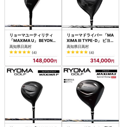
リョーマユーティリティ
リョーマドライバー 「MA
「MAXIMA U」 BEYOND
XIMA Ⅲ TYPE-D」 ビヨン
POWERシャフト RYOMA
ドパワーシャフト RYOMA
高知県日高村
高知県日高村
GOLF ゴルフクラブ
GOLF ゴルフクラブ
(4)
(4)
148,000
314,000