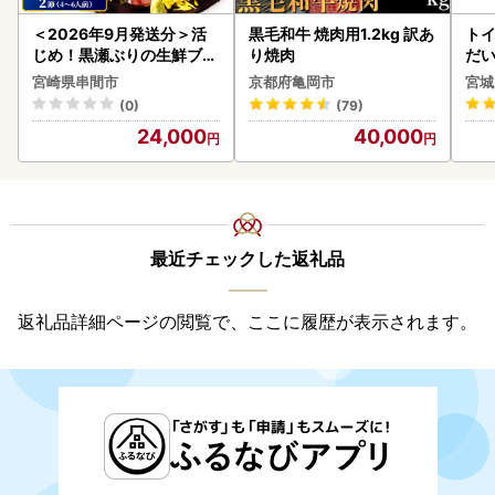
＜2026年9月発送分＞活
黒毛和牛 焼肉用1.2kg 訳あ
ト
じめ！黒瀬ぶりの生鮮ブリ
り焼肉
だ
ロイン2節（1.0kg前後）_
6ロ
宮崎県串間市
京都府亀岡市
宮城
K001-012-2609
(0)
(79)
24,000
40,000
最近チェックした返礼品
返礼品詳細ページの閲覧で、ここに履歴が表示されます。