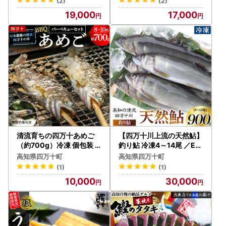
(2)
(2)
19,000
17,000
清流育ちの四万十あめご
【四万十川上流の天然鮎】
（約700g）冷凍 個包装
釣り鮎 冷凍4～14尾 ／Esj
竹串付き BBQ 川魚 あめご
-41k
高知県四万十町
高知県四万十町
／Eay-01
(1)
(1)
10,000
30,000