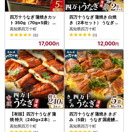
四万十うなぎ 蒲焼きカッ
四万十うなぎ 蒲焼き 白焼
ト 350g（70g×5袋） う
き（2本セット） うなぎ
なぎ 国産鰻 土用の丑の日
国産鰻 土用の丑の日 ／Es
高知県四万十町
高知県四万十町
／Esu-115
u-126
(5)
(1)
17,000
12,000
【有頭】四万十うなぎ 蒲
四万十うなぎ 蒲焼き きざ
焼 特大（240g×2本） う
み（5袋） うなぎ 国産鰻
なぎ 国産鰻 土用の丑の日
土用の丑の日 ／Esu-116
高知県四万十町
高知県四万十町
Esu-205