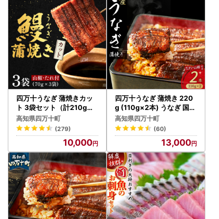
◆年末年始のお問合せに関して
四万十町役場は12月29日～１月３日の間は閉庁します。
役所への電話・メールのお問い合わせにつきましては、ご
対応いたしかねますのでご了承ください。
◆配送に関して
12月中のご入金につきましては、2026年1月以降の配送と
なる場合がございます。
四万十うなぎ 蒲焼きカッ
四万十うなぎ 蒲焼き 220
また、年末のお申込みの増加に伴いまして、記載している
ト 3袋セット（計210g）
g (110g×2本) うなぎ 国産
うなぎ たれ付 国産鰻 ／Es
鰻 ／Esu-A92
配送内容・配送のご希望に添えない場合がございますので予
高知県四万十町
高知県四万十町
u-18
めご了承ください。
(279)
(60)
10,000
13,000
＜ふるさと納税の対象となる地方団体の指定について＞
令和7年9月26日、四万十町は総務大臣よりふるさと納税
制度の適合地方団体として通知をうけました。