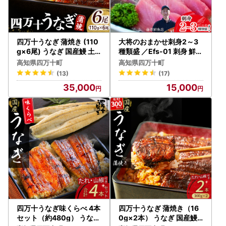
これに伴い、2025年10月1日から2026年9月30日の間、
ふるさと納税制度の指定自治体として寄附額のうち2,000円
を超える部分を所得税、住民税から控除できる制度に引き続
き参加いたします。
四万十うなぎ 蒲焼き (110
大将のおまかせ刺身2～3
g×6尾) うなぎ 国産鰻 土
種類盛 ／Efs-01 刺身 鮮魚
用の丑の日 ／Esu-125
冷蔵 即日発送
四万十町はふるさと納税の趣旨を遵守するとともに、引き
高知県四万十町
高知県四万十町
続き多くのかたにご支援をいただけるよう努めて参ります。
(13)
(17)
35,000
15,000
今後ともどうぞ宜しくお願いいたします。
四万十うなぎ味くらべ 4本
四万十うなぎ 蒲焼き（16
セット（約480g） うなぎ
0g×2本） うなぎ 国産鰻