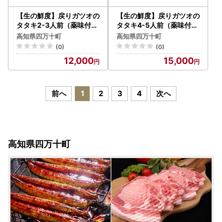
【生の鮮度】戻りガツオの
【生の鮮度】戻りガツオの
タタキ2-3人前（薬味付き
タタキ4-5人前（薬味付き
）【冷蔵】／Efs-07
）【冷蔵】／Efs-08
高知県四万十町
高知県四万十町
(0)
(0)
12,000
15,000
前へ
1
2
3
4
次へ
高知県四万十町