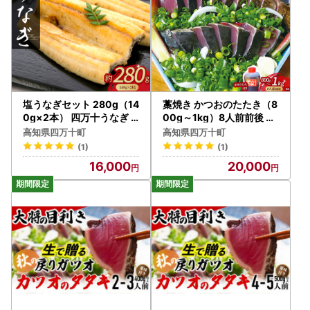
塩うなぎセット 280g（14
藁焼き かつおのたたき（8
0g×2本） 四万十うなぎ
00g～1kg）8人前前後 捕
鰻 土用の丑の日 ／Esu-2
れたて発送 かつおのたた
高知県四万十町
高知県四万十町
01
き 鰹 Ekd-02
(1)
(1)
16,000
20,000