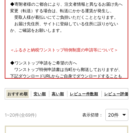
◆寄附者様のご都合により、注文者情報と異なるお届け先へ
変更（転送）する場合は、転送にかかる運賃が発生し、
受取人様が着払いにてご負担いただくこととなります。
お届け先住所、サイトに登録している住所に誤りがない
か、ご確認をお願いします。
＜ふるさと納税ワンストップ特例制度の申請等について＞
◆ワンストップ申請をご希望の方へ
ワンストップ特例申請書は当町から郵送しておりますが、
下記ダウンロードURLからご自身でダウンロードすることも
可能です。
おすすめ順
安い順
高い順
レビュー件数順
レビュー評価順
◆申請書類
【ワンストップ特例申請書ダウンロードURL】
直接クリックするとふるなびトップページに遷移するた
1
~
20
件(全
69
件)
表示切替：
め、下記のＵＲＬをコピーして新しいタブで開いてくださ
い。