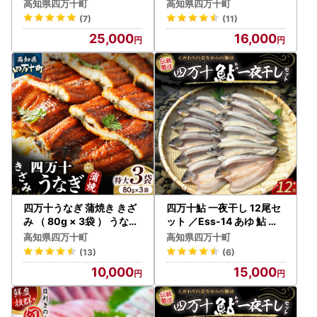
鰻 蒲焼 白焼 土用の丑の日
土用の丑の日 ／Esu-124
高知県四万十町
高知県四万十町
／Esu-119
(7)
(11)
25,000
16,000
四万十うなぎ 蒲焼き きざ
四万十鮎 一夜干し 12尾セ
み （ 80g × 3袋 ） うなぎ
ット ／Ess-14 あゆ 鮎 川
国産鰻 ／Esu-23
魚
高知県四万十町
高知県四万十町
(13)
(6)
10,000
15,000