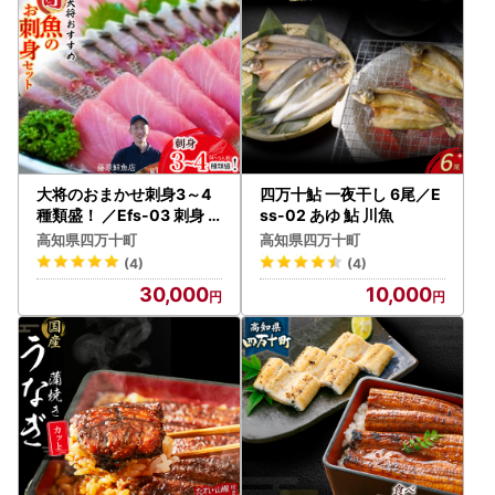
大将のおまかせ刺身3～4
四万十鮎 一夜干し 6尾／E
種類盛！ ／Efs-03 刺身
ss-02 あゆ 鮎 川魚
鮮魚 冷蔵 即日発送
高知県四万十町
高知県四万十町
(4)
(4)
30,000
10,000