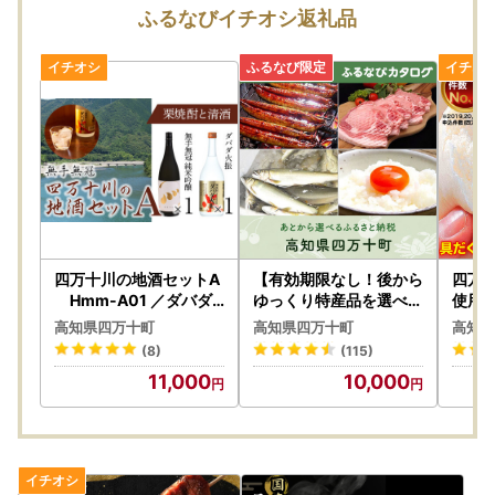
ふるまど：
https://furusato-madoguchi.jp/service/koc
ふるなびイチオシ返礼品
hi-shimanto/
上記URLにてワンストップ特例申請書をダウンロードする
ことができます。
基本的に決済完了の翌日正午以降でダウンロードすること
が可能です。
ただし、土日祝日の決済完了の場合は翌平日正午以降とな
ります。
◆申請期限
ワンストップ特例申請書の提出期限は、寄附をされた翌年
四万十川の地酒セットA
【有効期限なし！後から
四万
の1月10日必着となりますのでご注意ください。
Hmm-A01 ／ダバダ
ゆっくり特産品を選べる
使用！
火振 栗焼酎 日本酒 無手
】高知県四万十町カタロ
川の
高知県四万十町
高知県四万十町
高知県
無冠
グポイント
（14
◆ワンストップ特例申請書送付先
(8)
(115)
01 
〒４００－０８６４
11,000
10,000
山梨県甲府市湯田２丁目12-18
四万十町ふるさと納税ワンストップ受付センター
※四万十町ではワンストップ受付業務を外部委託しており
ます。