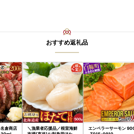
おすすめ返礼品
と 名倉商店
＼漁業者応援品／根室海鮮
エンペラーサーモン 90
30ml
市場[直送]お刺身用ほたて
_T015-0910