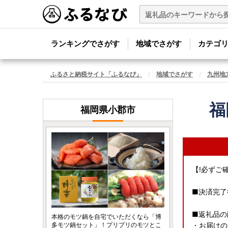
ランキングでさがす
地域でさがす
カテゴ
ふるさと納税サイト「ふるなび」
地域でさがす
九州地
福
福岡県小郡市
【!必ずご
■決済完了
■返礼品の
本格のモツ鍋を自宅でいただくなら「博
多モツ鍋セット」！プリプリのモツとこ
・お届けの