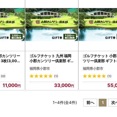
郡カンツリー
ゴルフチケット 九州 福岡
ゴルフチケット 小郡
 3枚(3,000
小郡カンツリー倶楽部 ギ
ツリー倶楽部 ギフト券
フト券 9枚 9000円 ゴルフ
枚 15000円分 ゴル
福岡県小郡市
福岡県小郡市
チケット 商品券 ゴルフ券
ット 商品券 カント
スポーツ ラウンド 券 福岡
ラブ クーポン券 施
(0)
(1)
(1)
県 小郡市
券 利用券 福岡 福岡
11,000
33,000
55,
市
1
~
4
件(全
4
件)
前へ
1
次