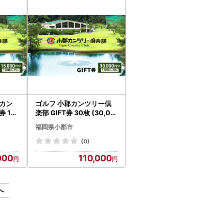
カン
ゴルフ 小郡カンツリー倶
 15
楽部 GIFT券 30枚 (30,00
フ チケ
0円分) チケット 商品券
福岡県小郡市
リーク
設利用
(0)
県 小郡
000
110,000
へ