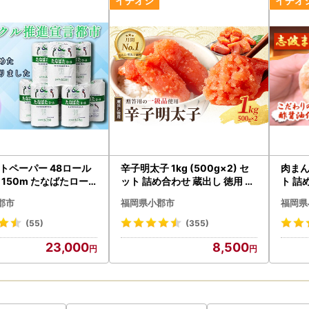
ト決済以外」の場合
が令和7年12月14日までで、令和7年12月31日までに当庁にて入金確認
受領証明書発行について
でにご入金確認ができたものを令和7年分として発行いたします。
月26日以降にご入金の確認がとれたものにつきましては、年明けより順
でに寄附金受領証明書が届かない場合にはご連絡ください。
トップ特例について
プ特例をご利用される場合、令和8年1月10日までに申請書が当庁まで
トペーパー 48ロール
辛子明太子 1kg (500g×2) セ
肉まん
ーに関する添付書類に漏れのないようご注意ください。
 150m たなばたロー
ット 詰め合わせ 蔵出し 徳用 贈
ト 詰
ドされる場合は以下よりお願いいたします。
イクル推進宣言都市 日
答用 明太子 めんたいこ 魚卵 海
肉まん
://www.soumu.go.jp/main_content/000397109.pdf
郡市
福岡県小郡市
福岡県
活雑貨 消耗品 トイレ ペ
鮮 海鮮セット ご飯のお供 おに
菜 軽
トイレペーパー リサイ
ぎり おにぎりの具 ギフト 贈り
ん 中
(55)
(355)
について
Gs 福岡 福岡県 小郡市
物
岡県 
23,000
8,500
望およびお届け日時の指定につきましては受けかねますのであらかじめ
月27日から1月4日まで閉庁いたします。
日閉庁後のお問合せ等につきましては、1月5日以降の対応となります。ご