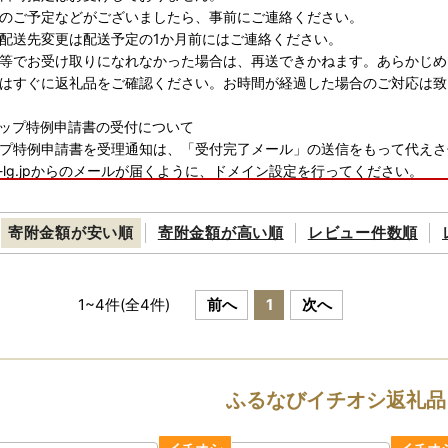
のご予定などがございましたら、事前にご連絡ください。
配送先変更は配送予定の1か月前にはご連絡ください。
等でお受け取りになれなかった場合は、再送できかねます。あらかじめ
はすぐに返礼品をご確認ください。お時間が経過した場合のご対応は致
ップ特例申請書の受付について
プ特例申請書を受理通知は、「受付完了メール」の送信をもって代えさ
ato-lg.jpからのメールが届くように、ドメイン設定を行ってください。
10日以上経過してもメールが無い場合は、下記連絡先までお問合せく
寄附金額が
安い順
寄附金額が
高い順
レビュー件数順
納税の年末・年始の取り扱いについて】
みとご入金について
1
~
4
件(全
4
件)
前へ
1
次へ
通常通り、お申し込みを受け付けております。
和7年12月31日までに当庁にて入金が確認できたお申し込みのみ、令
ふるなびイチオシ返礼品
ト決済」の場合
2月31日までに決済処理が完了しているもの