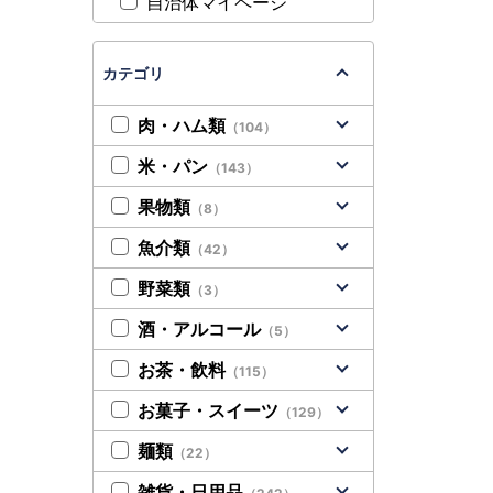
自治体マイページ
カテゴリ
肉・ハム類
（104）
米・パン
（143）
果物類
（8）
魚介類
（42）
野菜類
（3）
酒・アルコール
（5）
お茶・飲料
（115）
お菓子・スイーツ
（129）
麺類
（22）
雑貨・日用品