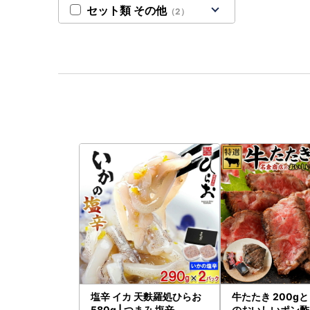
セット類 その他
（2）
塩辛 イカ 天麩羅処ひらお
牛たたき 200g
580g | つまみ 塩辛
のおいしいポン酢 