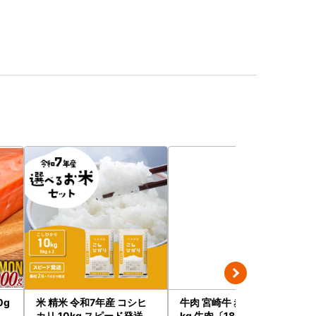
0g
米 精米 令和7年産 コシヒ
牛肉 宮崎牛 赤身＆霜降り 1
カリ 10kg スピード発送
kg 牛肉〔18E-N2-002-1