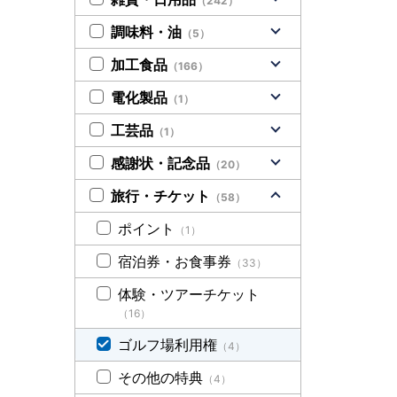
（242）
調味料・油
（5）
加工食品
（166）
電化製品
（1）
工芸品
（1）
感謝状・記念品
（20）
旅行・チケット
（58）
ポイント
（1）
宿泊券・お食事券
（33）
体験・ツアーチケット
（16）
ゴルフ場利用権
（4）
その他の特典
（4）