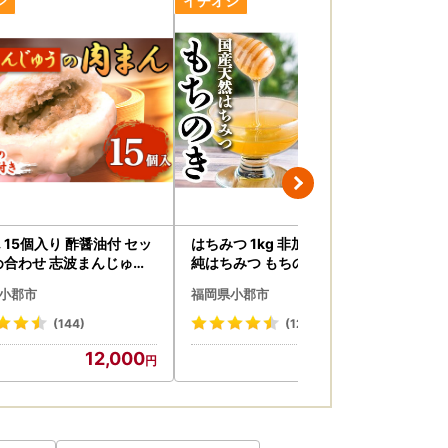
できたもの
次発行し1月中旬までに郵送いたします。
届くように発送ください。
 15個入り 酢醤油付 セッ
はちみつ 1kg 非加熱 国産 天然
ボ
め合わせ 志波まんじゅう
純はちみつ もちの木 蜂蜜 ハチ
ト／
じゅう にくまん 冷凍 惣
ミツ 天然蜂蜜 天然はちみつ 国
レ
小郡市
福岡県小郡市
福
食 おやつ 朝食 点心 中華ま
産はちみつ 国産蜂蜜 無添加 無
ン
華まんじゅう 中華 福岡 福
加工 非加熱はちみつ 非加熱蜂
子 
(144)
(12)
小郡市
蜜 瓶詰め 福岡 福岡県 小郡市
岡県
12,000
15,000
ご了承ください。
了承ください。