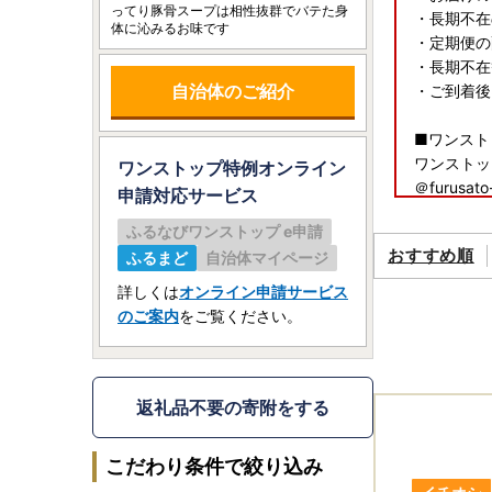
ってり豚骨スープは相性抜群でバテた身
・長期不在
体に沁みるお味です
・定期便の
・長期不在
自治体のご紹介
・ご到着後
■ワンスト
ワンストッ
ワンストップ特例オンライン
＠furus
申請
対応サービス
万一申請後
ふるなびワンストップ e申請
おすすめ順
ふるまど
自治体マイページ
詳しくは
オンライン申請サービス
【ふるさと
のご案内
をご覧ください。
■お申し込
年末年始も
ただし、令
ください。
返礼品不要の寄附をする
「クレジッ
こだわり条件で絞り込み
令和7年1