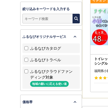
「クレジッ
絞り込みキーワードを入力する
お申し込み
■ 寄附金
上記期日ま
なお、12
ふるなびオリジナルサービス
1月末日ま
ふるなびカタログ
■ ワンス
ワンストッ
トイレッ
ふるなびトラベル
マイナンバ
シングル
ダウンロー
ル リサ
ふるなびクラウドファン
URL：https
福岡県小
用品 生
ディング対象
ーパー 
■お礼の品
クル SD
地域の願いに応える使い道
年内配送希
当庁は12
価格帯
12月26