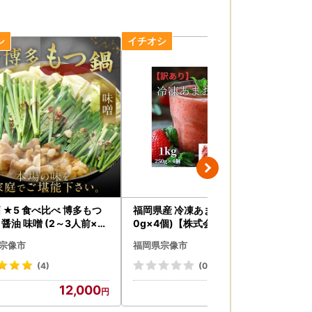
 ★5 食べ比べ 博多もつ
福岡県産 冷凍あまおう1kg(25
高評
種 醤油 味噌 (2～3人前×各
0g×4個)【株式会社木村食品】
) 
ト)【伊豆丸商店】_HA0
_HA1740
枚 
宗像市
福岡県宗像市
福
き）
(4)
(0)
12,000
11,000