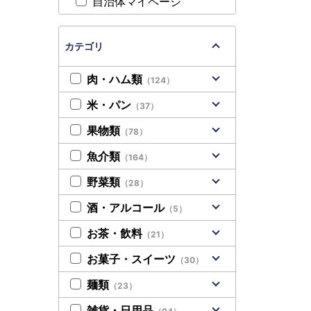
自治体マイページ
カテゴリ
肉・ハム類
（124）
米・パン
（37）
果物類
（78）
魚介類
（164）
野菜類
（28）
酒・アルコール
（5）
お茶・飲料
（21）
お菓子・スイーツ
（30）
麺類
（23）
雑貨・日用品