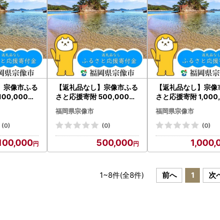
】宗像市ふる
【返礼品なし】宗像市ふる
【返礼品なし】宗像
00,000円_
さと応援寄附 500,000円
さと応援寄附 1,000,
_HA1801
円_HA1802
福岡県宗像市
福岡県宗像市
(0)
(0)
(0)
100,000
500,000
1,000,
1
~
8
件(全
8
件)
前へ
1
次