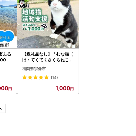
市ふる
【返礼品なし】「むな猫（
000
旧：てくてくさくらねこ）
」 地域猫活動支援【むな
福岡県宗像市
猫】_HA1118
(14)
000
1,000
へ