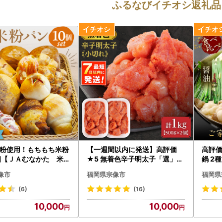
ふるなびイチオシ返礼品
粉使用！もちもち米粉
【一週間以内に発送】高評価
高評価
個【ＪＡむなかた 米
★5 無着色辛子明太子「選」5
鍋 2
房「姫の穂」】_HA0
00g×2個セット（小切れタイ
1セッ
像市
福岡県宗像市
福岡県
プ）【海千】_HA0249 | 明太
650
子 無着色
(6)
(16)
10,000
10,000