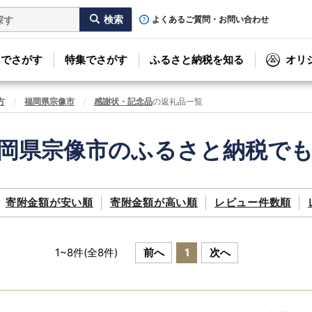
よくあるご質問・お問い合わせ
リでさがす
特集でさがす
ふるさと納税を知る
オリ
方
福岡県宗像市
感謝状・記念品
の返礼品一覧
岡県宗像市のふるさと納税で
寄附金額が
安い順
寄附金額が
高い順
レビュー件数順
1
~
8
件(全
8
件)
前へ
1
次へ