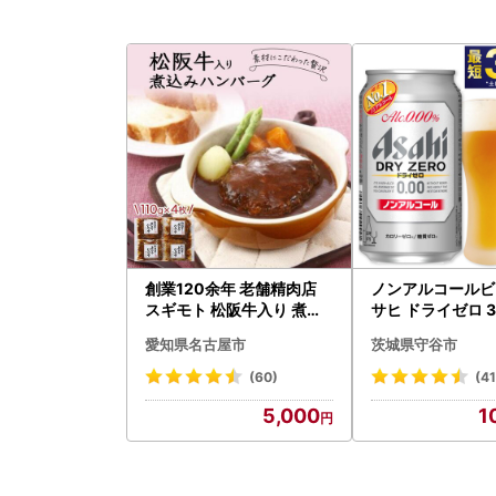
創業120余年 老舗精肉店
ノンアルコールビ
スギモト 松阪牛入り 煮込
サヒ ドライゼロ 35
み ハンバーグ 110g×4枚
本 ノンアル ビール 
愛知県名古屋市
茨城県守谷市
惣菜 お取り寄せ グルメ ハ
守谷市
ンバーグ 冷凍
(60)
(4
5,000
1