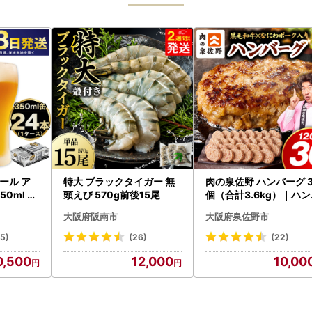
ール ア
特大 ブラックタイガー 無
肉の泉佐野 ハンバーグ 
0ml 24
頭えび 570g前後15尾
個（合計3.6kg）｜ハ
asashi
ーグ 訳あり 黒毛和牛×
大阪府阪南市
大阪府泉佐野市
わポーク
15)
(26)
(22)
0,500
12,000
10,00