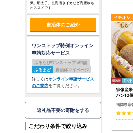
気。明太子、玄海活きイカなど海産物も
オススメです。
自治体のご紹介
ワンストップ特例オンライン
申請
対応サービス
ふるなびワンストップ e申請
ふるまど
自治体マイページ
詳しくは
オンライン申請サービス
のご案内
をご覧ください。
宗像産米
パン10
粉パン工
福岡県宗
641
返礼品不要の寄附をする
こだわり条件で絞り込み