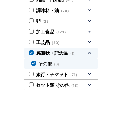
（94）
調味料・油
（24）
卵
（2）
加工食品
（123）
工芸品
（50）
感謝状・記念品
（8）
その他
（8）
旅行・チケット
（71）
セット類 その他
（18）