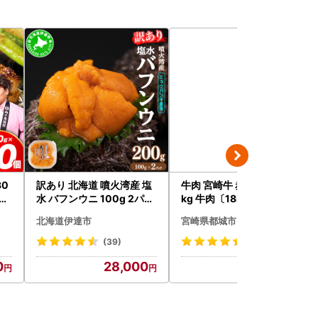
30
訳あり 北海道 噴火湾産 塩
牛肉 宮崎牛 赤身＆霜降り 1
ンバ
水 バフンウニ 100g 2パッ
kg 牛肉〔18E-N2-002-1
なに
ク 計200g 《アフター保証
kg-S4A6-CF〕
北海道伊達市
宮崎県都城市
付き》うに ウニ 雲丹 海鮮
海の幸 魚介類 ウニ丼 お寿
(39)
(8)
司 濃厚 無添加 産地直送 お
0
28,000
18,500
取り寄せ 山村水産 送料無
料