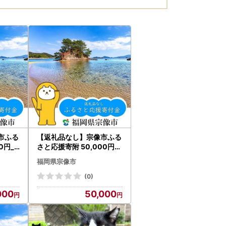
市ふる
【返礼品なし】宗像市ふる
0円_H
さと応援寄附 50,000円_
HA1799
福岡県宗像市
(0)
000
50,000