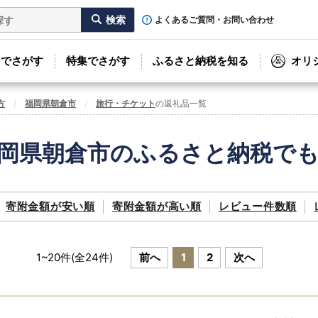
よくあるご質問・お問い合わせ
リでさがす
特集でさがす
ふるさと納税を知る
オリ
方
福岡県朝倉市
旅行・チケット
の返礼品一覧
岡県朝倉市のふるさと納税で
寄附金額が
安い順
寄附金額が
高い順
レビュー件数順
1
~
20
件(全
24
件)
前へ
1
2
次へ