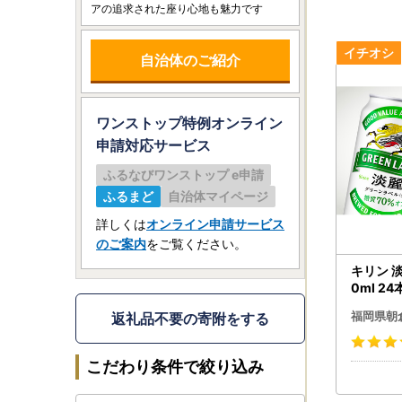
アの追求された座り心地も魅力です
自治体のご紹介
ワンストップ特例オンライン
申請
対応サービス
ふるなびワンストップ e申請
ふるまど
自治体マイページ
詳しくは
オンライン申請サービス
のご案内
をご覧ください。
キリン 
0ml 2
お酒 ビ
福岡県朝
返礼品不要の寄附をする
酒 送料
ス
こだわり条件で絞り込み