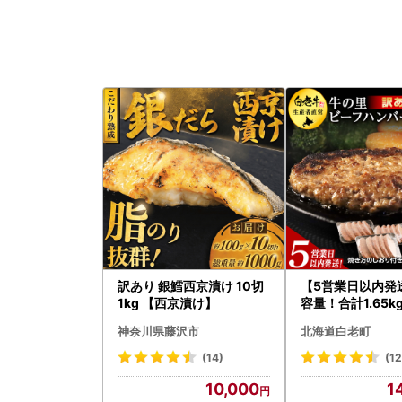
訳あり 銀鱈西京漬け 10切
【5営業日以内発
1kg 【西京漬け】
容量！合計1.65k
あり・牛の里ビー
神奈川県藤沢市
北海道白老町
ーグ(110ｇ5枚入
058
(14)
(1
10,000
1