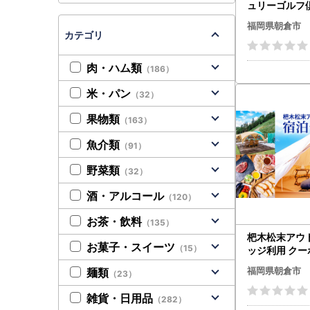
ュリーゴルフ
祭セルフ 1名様
福岡県朝倉市
付き 福岡県 
カテゴリ
肉・ハム類
（186）
米・パン
（32）
果物類
（163）
魚介類
（91）
野菜類
（32）
酒・アルコール
（120）
お茶・飲料
（135）
杷木松末アウ
お菓子・スイーツ
（15）
ッジ利用 クーポ
0円分 アウト
福岡県朝倉市
麺類
（23）
ット
雑貨・日用品
（282）