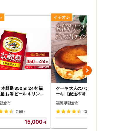
本麒麟 350ml 24本 福
ケーキ 大人のバスクチーズケ
【
産 お酒 ビール キリンビ
ーキ 【配送不可：離島】 お菓
り
発泡酒 送料無料 ギフト 内
子 スイーツ デザート 厳選 パテ
市
朝倉市
福岡県朝倉市
福
ケース 長期 低温 熟成
ィシエ オリジナルレシピ リキ
ュール 朝倉
(195)
(30)
15,000
11,000