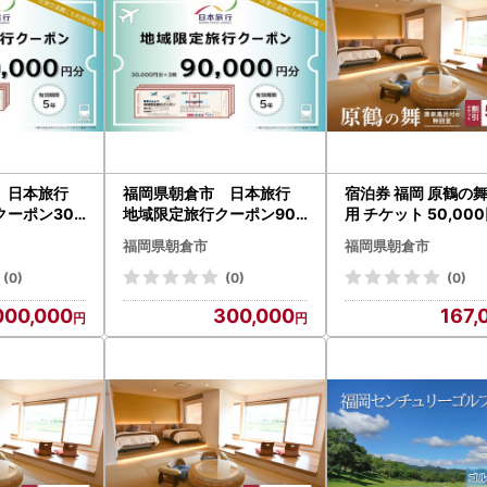
市 日本旅行
福岡県朝倉市 日本旅行
宿泊券 福岡 原鶴の舞
ーポン300
地域限定旅行クーポン90,
用 チケット 50,000
ケット
000円分 チケット
5000円×10枚) 福
福岡県朝倉市
福岡県朝倉市
倉市 温泉 旅行
(0)
(0)
(0)
000,000
300,000
167,