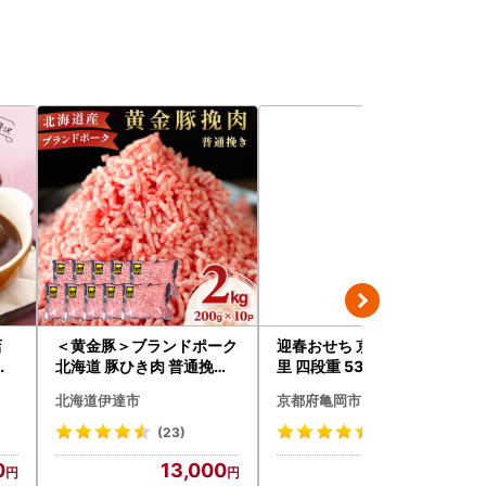
店
＜黄金豚＞ブランドポーク
迎春おせち 京都三千院の
込
北海道 豚ひき肉 普通挽き
里 四段重 53品 おせち 冷蔵
枚
200g 10パック 計2kg
2027 先行予約
北海道伊達市
京都府亀岡市
ハ
(23)
(140)
0
13,000
81,000