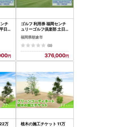
センチ
ゴルフ 利用券 福岡センチ
平日
ュリーゴルフ倶楽部 土日
お土産付
祭セルフ 4名様 昼食 お土
福岡県朝倉市
産付き 福岡県 ゴルフ場
(0)
000
376,000
22万
植木の施工チケット 11万