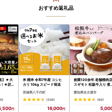
おすすめ返礼品
送】★大
米 精米 令和7年産 コシヒ
創業120余年 老舗精肉
g！★訳
カリ 10kg スピード発送
スギモト 松阪牛入り 煮
フハンバ
み ハンバーグ 110g×4
茨城県八千代町
愛知県名古屋市
）×3 AG
惣菜 お取り寄せ グルメ 
ンバーグ 冷凍
20)
(336)
(60)
4,500
16,000
5,00