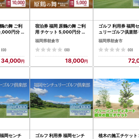
原鶴の舞 ご利
宿泊券 福岡 原鶴の舞 ご利
ゴルフ 利用券 福岡
,000円分 (
用 チケット 5,000円分 福
ュリーゴルフ倶楽部 
) 福岡県 朝倉
岡県 朝倉市 温泉 旅行
セルフ 1名様 昼食 
福岡県朝倉市
福岡県朝倉市
き 福岡県 ゴルフ場
(0)
(0)
(0)
34,000
18,000
72,
 福岡センチ
ゴルフ 利用券 福岡センチ
植木の施工チケット 