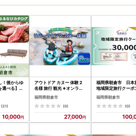
し！後からゆ
アウトドア カヌー 体験 2
福岡県朝倉市 日
を選べる】福
名様 旅行 観光 ※オンライ
地域限定旅行クーポン
タログポイン
ン決済限定
000円分 チケット
福岡県朝倉市
福岡県朝倉市
(21)
(0)
(0)
10,000
27,000
100,