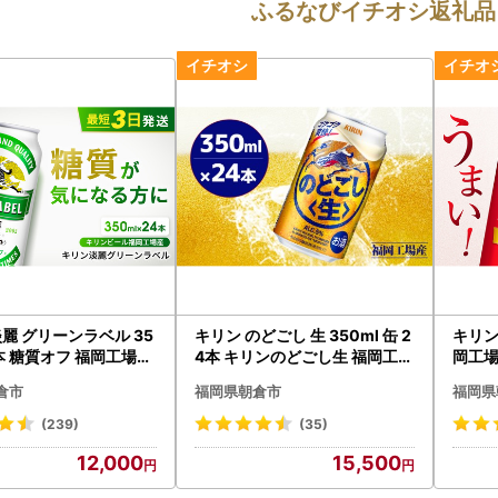
ふるなびイチオシ返礼品
淡麗 グリーンラベル 35
キリン のどごし 生 350ml 缶 2
キリン 
4本 糖質オフ 福岡工場産
4本 キリンのどごし生 福岡工場
岡工場
ール キリンビール 発泡
産 ALC.5% アルコール5％お酒
ール 
倉市
福岡県朝倉市
福岡県
無料 ギフト 内祝い ケー
アルコール飲料 ゴクゴク 爽快
祝い 
キレ さっぱり 飲みやすい ビー
(239)
(35)
ル類 リニューアル ギフト 内祝
12,000
15,500
い 贈答品