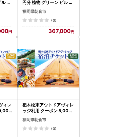
ビル マ
円分 植物 グリーン ビル マ
トラン
ンション お庭 エントラン
福岡県朝倉市
 緑 サ
ス デザイン 植木施工 緑 サ
ディ
ービス グリーンコーディ
(0)
ネート
000
367,000
ヴィレ
杷木松末アウトドアヴィレ
,000
ッジ利用 クーポン 5,000
泊チケ
円分 アウトドア 宿泊チケ
福岡県朝倉市
ット
(0)