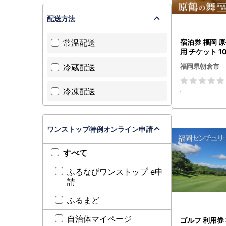
配送方法
宿泊券 福岡 
常温配送
用 チケット 10
5000円×2枚
冷蔵配送
福岡県朝倉市
市 温泉 旅行
冷凍配送
ワンストップ特例オンライン申請
すべて
ふるなびワンストップ e申
請
ふるまど
自治体マイページ
ゴルフ 利用券