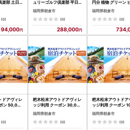
倶楽部 土日
ュリーゴルフ倶楽部 平日
円分 植物 グリーン 
 昼食 お土産
セルフ 4名様 昼食 お土産
ンション お庭 エン
福岡県朝倉市
福岡県朝倉市
ゴルフ場
付き 福岡県 ゴルフ場
ス デザイン 植木施工
ービス グリーンコー
(0)
(0)
(0)
ネート
94,000
288,000
734,
トドアヴィレ
杷木松末アウトドアヴィレ
杷木松末アウトドア
ン 50,00
ッジ利用 クーポン 30,00
ッジ利用 クーポン 10
ドア 宿泊チケ
0円分 アウトドア 宿泊チケ
円分 アウトドア 宿
福岡県朝倉市
福岡県朝倉市
ット
ット
(0)
(0)
(0)