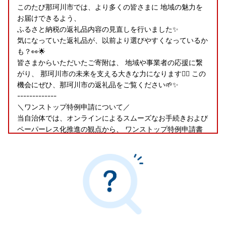
このたび那珂川市では、より多くの皆さまに 地域の魅力を
お届けできるよう、
ふるさと納税の返礼品内容の見直しを行いました✨
気になっていた返礼品が、以前より選びやすくなっているか
も？👀🌟
皆さまからいただいたご寄附は、 地域や事業者の応援に繋
がり、 那珂川市の未来を支える大きな力になります🙇‍♀️ この
機会にぜひ、那珂川市の返礼品をご覧ください🌱✨
-------------
＼ワンストップ特例申請について／
当自治体では、オンラインによるスムーズなお手続きおよび
ペーパーレス化推進の観点から、 ワンストップ特例申請書
の郵送を行っておりません。 ワンストップ特例申請をご希
望の方は、「自治体マイページ」からオンライン申請のお手
続きをお願いいたします。
-------------
令和８年10月1日
「総務大臣から「ふるさと納税の対象となる地方団体」とし
て指定を受けました」