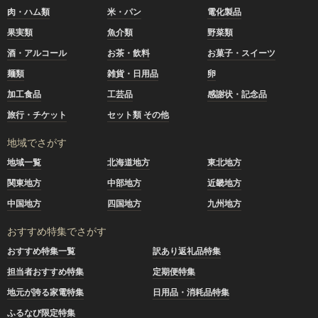
肉・ハム類
米・パン
電化製品
果実類
魚介類
野菜類
酒・アルコール
お茶・飲料
お菓子・スイーツ
麺類
雑貨・日用品
卵
加工食品
工芸品
感謝状・記念品
旅行・チケット
セット類 その他
地域でさがす
地域一覧
北海道地方
東北地方
関東地方
中部地方
近畿地方
中国地方
四国地方
九州地方
おすすめ特集でさがす
おすすめ特集一覧
訳あり返礼品特集
担当者おすすめ特集
定期便特集
地元が誇る家電特集
日用品・消耗品特集
ふるなび限定特集