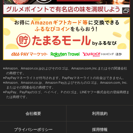
Amazon、Amazon.co.jpおよびそのロゴは、Amazon.com,Inc.またはその関連会社
の商標です。
PayPayマネーライトが付与されます。PayPayマネーライトの出金はできません。
Amazon、Amazon.co.jp、Amazon Payおよびそれらのロゴは、Amazon.com, Inc.
またはその関連会社の商標です。
PayPay、PayPayのロゴ、ペイペイ、Ｐのロゴは、LINEヤフー株式会社の登録商標ま
たは商標です。
会社概要
利用規約
プライバシーポリシー
採用情報