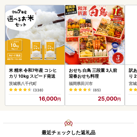
米 精米 令和7年産 コシヒ
おせち 白鳥 三段重 3人前
訳あ
カリ 10kg スピード発送
迎春おせち料理
り 2
鮭
茨城県八千代町
福岡県田川市
宮城
(338)
(65)
16,000
25,000
最近チェックした返礼品