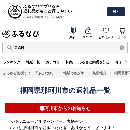
ふるなびアプリなら
返礼品がもっと探しやすい！
開く
ふるさと納税サイト「ふるなび」
ガイド
ログイン
お気に入り
カート
GAB
ランキング
地域一覧
カテゴリ
特集
ふるさと納税を知る
キャンペ
ふるさと納税サイト「ふるなび」
地域でさがす
九州地方
福岡県那
福岡県那珂川市の返礼品一覧
那珂川市からのお知らせ
＼📣リニューアルキャンペーン実施中🥳／
いつも那珂川市を応援いただき、ありがとうございます！