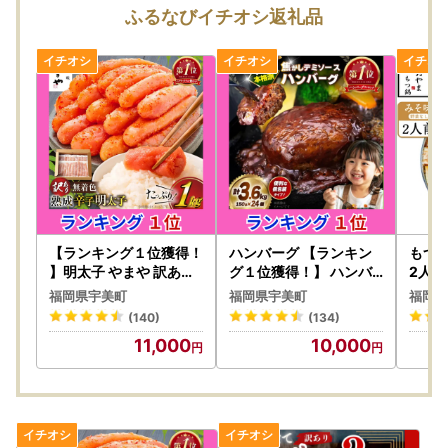
しません。また寄附金の返金もいたしかねます。
ふるなびイチオシ返礼品
・手配状況次第では返礼品送付先ご住所の変更ができない場
合があります。また転送する場合は転送料金(受取人着払い)
が発生しますので、ご了承ください。
・「のし」可の返礼品を除き、のしの対応はいたしかねま
す。
・配送業者の指定はいたしかねます。また返礼品によって異
なります。
・事前に出荷日のご案内は行っておりません。また、ご要望
をいただいても対応いたしかねます。
・返礼品をお届けする際の配送伝票について、ご依頼主には
ご寄附者様のお名前が入ります。変更はいたしかねますので
【ランキング１位獲得！
ハンバーグ 【ランキン
もつ鍋
ご了承ください。
】明太子 やまや 訳あり
グ１位獲得！】 ハンバ
2人前
熟成 無着色 切れ子 1kg
ーグ デミソース 24個
・お受取人様の郵便受けにお届けする返礼品（メール便）に
福岡県宇美町
福岡県宇美町
福岡県
明太子
つきましては、依頼主様のお名前は配送伝票に印字されませ
(140)
(134)
ん。なお、ふるさと納税の記載が入りますのでご了承くださ
11,000
10,000
い。
・複数の返礼品を選択頂いた場合、個別発送になることもご
ざいます。
・返礼品に不具合がある場合、お受け取り後、早急にご連絡
ください。経過しすぎると対応できません。