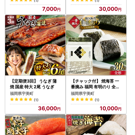
(1)
(1)
7,000
30,000
【定期便3回】 うなぎ 蒲
【チャック付】 焼海苔 一
焼 国産 特大 2尾 うなぎ
番摘み 福岡 有明のり 全形
10枚×3 焼海苔
福岡県宇美町
福岡県宇美町
(1)
(1)
36,000
10,000