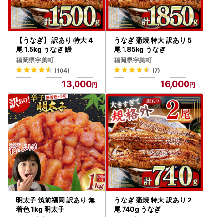
【うなぎ】 訳あり 特大 4
うなぎ 蒲焼 特大 訳あり 5
尾 1.5kg うなぎ 鰻
尾 1.85kg うなぎ
福岡県宇美町
福岡県宇美町
(104)
(7)
13,000
16,000
明太子 筑前福岡 訳あり 無
うなぎ 蒲焼 特大 訳あり 2
着色 1kg 明太子
尾 740g うなぎ