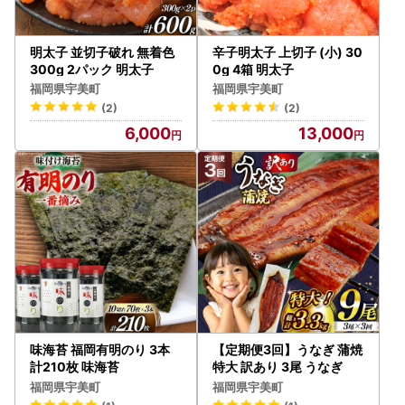
明太子 並切子破れ 無着色
辛子明太子 上切子 (小) 30
300g 2パック 明太子
0g 4箱 明太子
福岡県宇美町
福岡県宇美町
(2)
(2)
6,000
13,000
味海苔 福岡有明のり 3本
【定期便3回】うなぎ 蒲焼
計210枚 味海苔
特大 訳あり 3尾 うなぎ
福岡県宇美町
福岡県宇美町