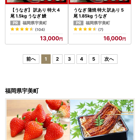
【うなぎ】 訳あり 特大 4
うなぎ 蒲焼 特大 訳あり 5
尾 1.5kg うなぎ 鰻
尾 1.85kg うなぎ
福岡県宇美町
福岡県宇美町
(104)
(7)
13,000
16,000
前へ
1
2
3
4
5
次へ
福岡県宇美町