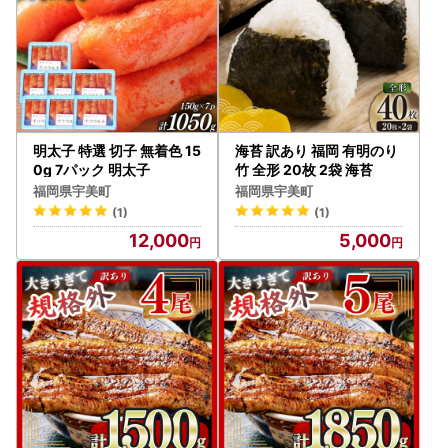
明太子 特選 切子 無着色 15
海苔 訳あり 福岡 有明のり
0g 7パック 明太子
竹 全形 20枚 2袋 海苔
福岡県宇美町
福岡県宇美町
(1)
(1)
12,000
5,000