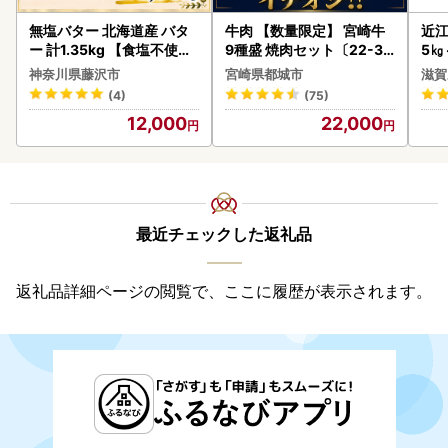
無塩バター 北海道産 バタ
牛肉 【数量限定】 宮崎牛
近江
ー 計1.35kg 【食塩不使用
9種盛 焼肉セット〔22-31
5㎏
】
-006-600g〕都城 イチオ
菜 
神奈川県藤沢市
宮崎県都城市
滋賀
シ!! 牛肉
(4)
(75)
12,000
22,000
最近チェックした返礼品
返礼品詳細ページの閲覧で、ここに履歴が表示されます。