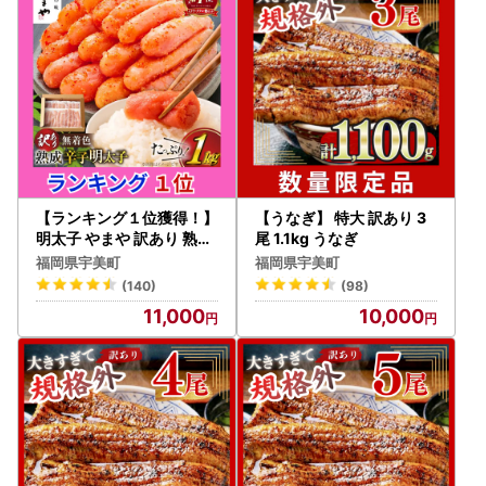
・カラーやサイズ、種類などを選択する返礼品について、ご
希望がある場合は必ず備考欄に記入いただきますようお願い
いたします。
・返礼品の送付は、宇美町外にお住まいの方に限らせていた
だきます。
★個人情報について
宇美町ふるさと納税事業の範囲内で各種委託業者に情報提供
します。
【ランキング１位獲得！】
【うなぎ】 特大 訳あり 3
・ふるさと納税事務処理、申請書類の各種手続きのため
明太子 やまや 訳あり 熟成
尾 1.1kg うなぎ
無着色 切れ子 1kg 明太子
・お礼の品発送のため
福岡県宇美町
福岡県宇美町
・お問い合わせ回答、履歴管理、サービス向上のため
(140)
(98)
・ふるさと納税のカタログ、メールマガジン、資料の送付、
11,000
10,000
その他サービスの提供のため