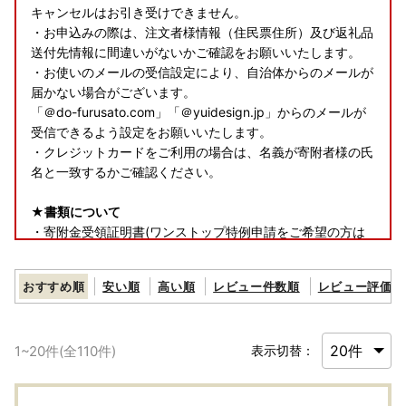
キャンセルはお引き受けできません。
・お申込みの際は、注文者様情報（住民票住所）及び返礼品
送付先情報に間違いがないかご確認をお願いいたします。
・お使いのメールの受信設定により、自治体からのメールが
届かない場合がございます。
「＠do-furusato.com」「＠yuidesign.jp」からのメールが
受信できるよう設定をお願いいたします。
・クレジットカードをご利用の場合は、名義が寄附者様の氏
名と一致するかご確認ください。
★書類について
・寄附金受領証明書(ワンストップ特例申請をご希望の方は
申請書類を含む)は、返礼品とは別で郵送いたします。
おすすめ順
安い順
高い順
レビュー件数順
レビュー評価順
★返礼品について
・お受け取り日指定はできません。
・長期ご不在でお受取不可の期間がございましたら、必ず備
1
~
20
件(全
110
件)
表示切替：
考欄に「不在:○○」とご記入ください。
・返礼品送付先ご住所の誤り等のお申込内容不備や、受取人
様のご都合により返礼品がお届けできない場合、再送はいた