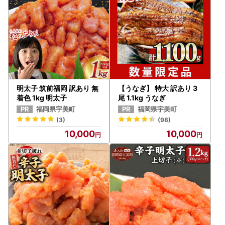
明太子 筑前福岡 訳あり 無
【うなぎ】 特大 訳あり 3
着色 1kg 明太子
尾 1.1kg うなぎ
福岡県宇美町
福岡県宇美町
(3)
(98)
10,000
10,000