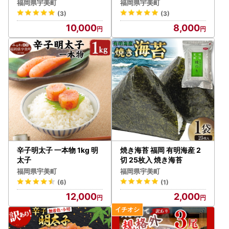
福岡県宇美町
福岡県宇美町
(3)
(3)
10,000
8,000
辛子明太子 一本物 1kg 明
焼き海苔 福岡 有明海産 2
太子
切 25枚入 焼き海苔
福岡県宇美町
福岡県宇美町
(6)
(1)
12,000
2,000