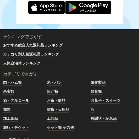
ランキングでさがす
おすすめ総合人気返礼品ランキング
カテゴリ別人気返礼品ランキング
人気自治体ランキング
カテゴリでさがす
肉・ハム類
米・パン
電化製品
果実類
魚介類
野菜類
酒・アルコール
お茶・飲料
お菓子・スイーツ
麺類
雑貨・日用品
卵
加工食品
工芸品
感謝状・記念品
旅行・チケット
セット類 その他