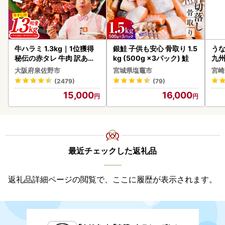
牛ハラミ 1.3kg｜1位獲得
銀鮭 子供も安心 骨取り 1.5
うな
秘伝の赤タレ 牛肉 訳あり
kg (500g ×3パック) 鮭
九州
焼肉 BBQ
大阪府泉佐野市
宮城県塩竈市
宮崎
(2479)
(79)
15,000
16,000
最近チェックした返礼品
返礼品詳細ページの閲覧で、ここに履歴が表示されます。