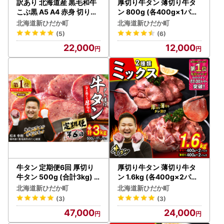
訳あり 北海道産 黒毛和牛
厚切り牛タン 薄切り牛タ
こぶ黒 A5 A4 赤身 切り落
ン 800g (各400g×1パッ
とし 計 1kg (500g×2パッ
ク) セット 焼肉 冷凍
北海道新ひだか町
北海道新ひだか町
ク)
(5)
(6)
22,000
12,000
牛タン 定期便6回 厚切り
厚切り牛タン 薄切り牛タ
牛タン 500g (合計3kg)
ン 1.6kg (各400g×2パッ
冷凍
ク) セット 焼肉 冷凍
北海道新ひだか町
北海道新ひだか町
(3)
(3)
47,000
24,000