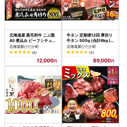
北海道産 黒毛和牛 こぶ黒
牛タン 定期便12回 厚切り
A5 煮込み ビーフシチュー
牛タン 500g (合計6kg )
用 800g＜LC＞
冷凍
北海道新ひだか町
北海道新ひだか町
(6)
(5)
12,000
89,000