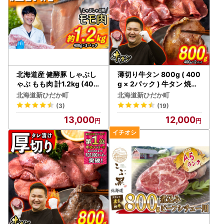
北海道産 健酵豚 しゃぶし
薄切り牛タン 800g ( 400
ゃぶ もも肉 計1.2kg (400
g × 2パック ) 牛タン 焼肉
g×3パック)
冷凍
北海道新ひだか町
北海道新ひだか町
(3)
(19)
13,000
12,000