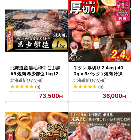
北海道産 黒毛和牛 こぶ黒
牛タン 厚切り 2.4kg ( 40
A5 焼肉 希少部位 1kg (2種
0g × 6パック ) 焼肉 冷凍
類 500g×2パック) ＜ LC
北海道新ひだか町
北海道新ひだか町
＞
(3)
(3)
73,500
36,000