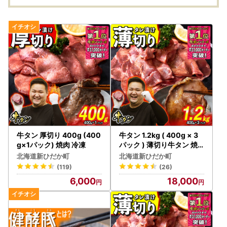
牛タン 厚切り 400g (400
牛タン 1.2kg ( 400g × 3
g×1パック) 焼肉 冷凍
パック ) 薄切り牛タン 焼
肉 冷凍
北海道新ひだか町
北海道新ひだか町
(119)
(26)
6,000
18,000