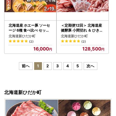
北海道産 ホエー豚 ソーセ
＜定期便12回＞ 北海道産
ージ 6種 食べ比べ セット (
健酵豚 小間切れ ＆ ひき肉
2枚＋19本)
計 1.2kg (全14.4kg)
北海道新ひだか町
北海道新ひだか町
(2)
(2)
16,000
128,500
前へ
1
2
3
4
5
次へ
北海道新ひだか町