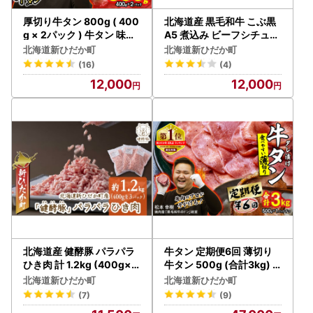
厚切り牛タン 800g ( 400
北海道産 黒毛和牛 こぶ黒
g × 2パック ) 牛タン 味付
A5 煮込み ビーフシチュー
け 焼肉 冷凍
用 800g
北海道新ひだか町
北海道新ひだか町
(16)
(4)
12,000
12,000
北海道産 健酵豚 パラパラ
牛タン 定期便6回 薄切り
ひき肉 計 1.2kg (400g×3
牛タン 500g (合計3kg)
パック)
冷凍
北海道新ひだか町
北海道新ひだか町
(7)
(9)