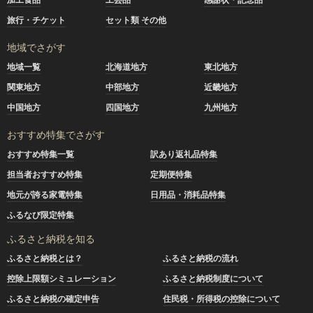
旅行・チケット
セット類 その他
地域でさがす
地域一覧
北海道地方
東北地方
関東地方
中部地方
近畿地方
中国地方
四国地方
九州地方
おすすめ特集でさがす
おすすめ特集一覧
訳あり返礼品特集
担当者おすすめ特集
定期便特集
地元が誇る家電特集
日用品・消耗品特集
ふるなび限定特集
ふるさと納税を知る
ふるさと納税とは？
ふるさと納税の流れ
控除上限額シミュレーション
ふるさと納税制度について
ふるさと納税の確定申告
住民税・所得税の控除について