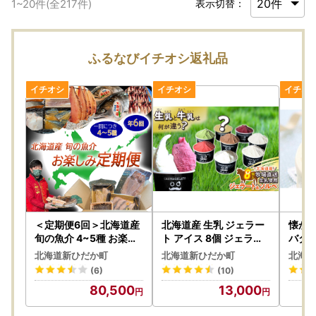
1
~
20
件(全
217
件)
表示切替：
ふるなびイチオシ返礼品
＜定期便6回＞北海道産
北海道産 生乳 ジェラー
懐か
旬の魚介 4~5種 お楽し
ト アイス 8個 ジェラー
バタ
み定期便
トセット
北海道
北海道新ひだか町
北海道新ひだか町
北海道
リジ
(6)
(10)
80,500
13,000