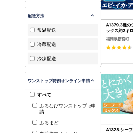
配送方法
A1379.3種
常温配送
ックス約2キ
カ・アサリ）
福岡県新宮町
冷蔵配送
冷凍配送
ワンストップ特例オンライン申請
すべて
ふるなびワンストップ e申
請
ふるまど
A1328.シ