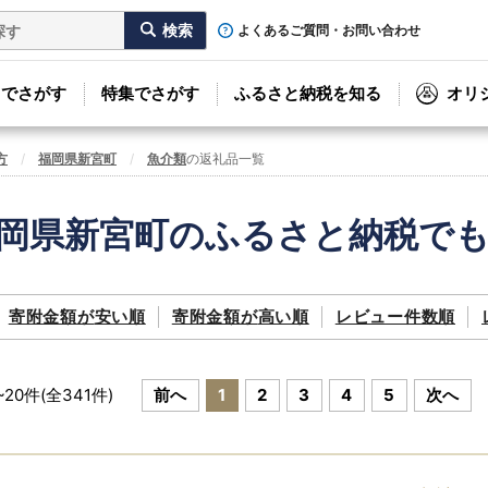
よくあるご質問・お問い合わせ
リでさがす
特集でさがす
ふるさと納税を知る
オリ
方
福岡県新宮町
魚介類
の返礼品一覧
岡県新宮町のふるさと納税で
寄附金額が
安い順
寄附金額が
高い順
レビュー件数順
~
20
件(全
341
件)
前へ
1
2
3
4
5
次へ