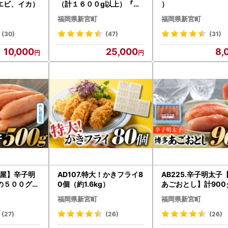
エビ、イカ）
（計１６００g以上）『１
）
～２ヶ月前後でお届け！！
福岡県新宮町
福岡県新宮町
』
(30)
(47)
(31)
10,000
25,000
8,
博多屋】辛子明
AD107.特大！かきフライ8
AB225.辛子明太子
の５００グラ
0個（約1.6kg）
あごおとし】計900
【辛子明太子】
福岡県新宮町
福岡県新宮町
(27)
(26)
(26)