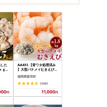
結した
AA451.【背ワタ処理済み
ｋｇ）
】大型バナメイむきえび約
1.8kg（1パック）
福岡県新宮町
(306)
000
11,000