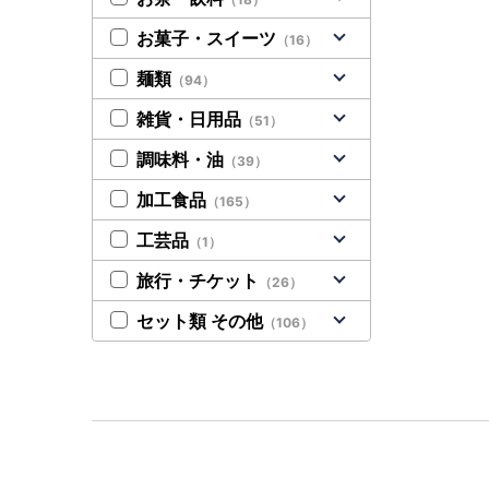
お菓子・スイーツ
（16）
麺類
（94）
雑貨・日用品
（51）
調味料・油
（39）
加工食品
（165）
工芸品
（1）
旅行・チケット
（26）
セット類 その他
（106）