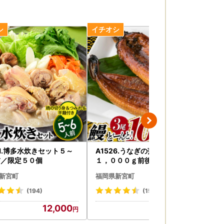
91.博多水炊きセット５～
A1526.うなぎの蒲焼３尾（計
ZF
前／限定５０個
１，０００ｇ前後）『１～２ヶ
一
月前後でお届け！！』
×
新宮町
福岡県新宮町
福
(194)
(1545)
12,000
10,000