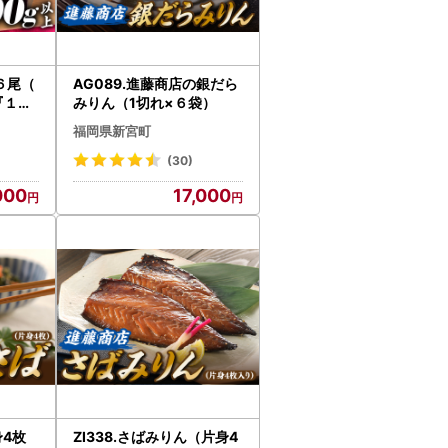
６尾（
AG089.進藤商店の銀だら
『１～
みりん（1切れ×６袋）
！！』
福岡県新宮町
(30)
000
17,000
身4枚
ZI338.さばみりん（片身4