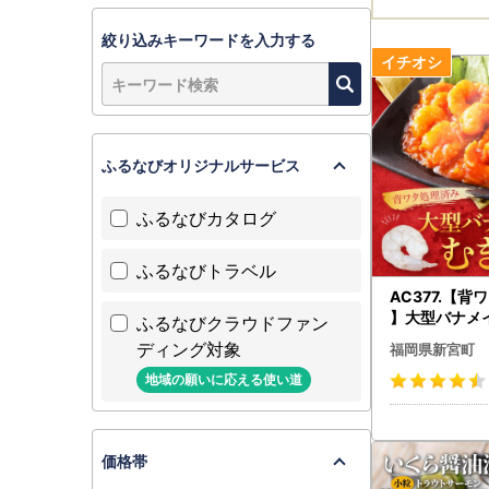
絞り込みキーワードを入力する
ふるなびオリジナルサービス
ふるなびカタログ
ふるなびトラベル
AC377.【
】大型バナメ
ふるなびクラウドファン
1.8kg（60
ディング対象
福岡県新宮町
地域の願いに応える使い道
価格帯