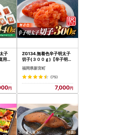
明太子
ZG134.無着色辛子明太子
庭用明
切子(３００ｇ)【辛子明太
0g×4
子】
福岡県新宮町
(75)
000
7,000