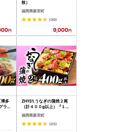
枚）
福岡県新宮町
(30)
000
9,000
【博多
ZH151.うなぎの蒲焼２尾
グラム
（計４００g以上）『１～
２ヶ月前後でお届け！！』
福岡県新宮町
(25)