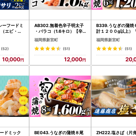
のシーフードミ
AB302.無着色辛子明太子
B339.うなぎの蒲焼
ロ（エビ・イ
・バラコ（1.6キロ）【辛
計１２００g以上）
子明太子】
２ヶ月前後でお届け
福岡県新宮町
福岡県新宮町
(52)
(51)
(51)
10,000
12,000
20,
ーフードミック
BE043.うなぎの蒲焼８尾
ZH222.塩さば（片