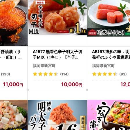
くら醤油漬（サ
A1577.無着色辛子明太子切
AB167.博多の味．
ト・紅鮭）4
子MIX（1キロ）【辛子明
発祥のふくや厳選家
×2パック）
太子】
太子(辛口)440g(11
福岡県新宮町
福岡県新宮町
パック)
(130)
(114)
(93)
11,000
10,000
12,