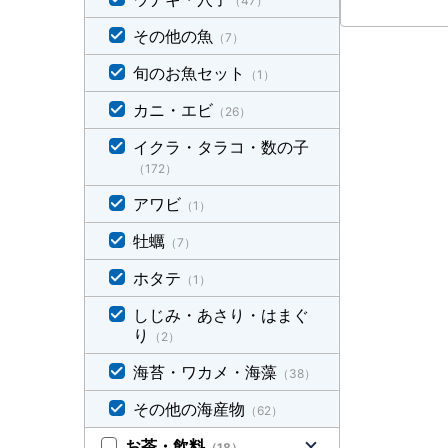
（47）
その他の魚
（7）
旬のお魚セット
（1）
カニ・エビ
（26）
イクラ・タラコ・数の子
（172）
アワビ
（1）
牡蠣
（7）
ホタテ
（1）
しじみ・あさり・はまぐ
り
（2）
海苔・ワカメ・海藻
（38）
その他の海産物
（62）
お茶・飲料
（18）