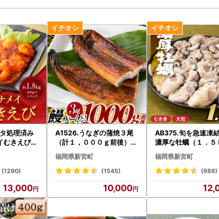
背ワタ処理済み
A1526.うなぎの蒲焼３尾
AB375.旬を急速凍
イむきえび約
（計１，０００ｇ前後）『
濃厚な牡蠣（１．５
0g×3パック）
１～２ヶ月前後でお届け！
.バラ凍結.国産
福岡県新宮町
福岡県新宮町
！』
(1290)
(1545)
(989)
13,000
10,000
12,