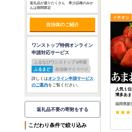
返礼品が盛りだくさん 希少品種のみか
んは期間限定
自治体のご紹介
ワンストップ特例オンライン
申請
対応サービス
ふるなびワンストップ e申請
ふるまど
自治体マイページ
詳しくは
オンライン申請サービス
のご案内
をご覧ください。
人気１位
博多あま
先行受付
福岡県新
発送）.
返礼品不要の寄附をする
こだわり条件で絞り込み