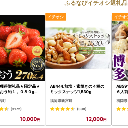
ふるなびイチオシ返礼品
獲得謝礼品★限定品★
AB444.無塩・素焼きの４種の
AB5
おう約１，０８０g（
ミックスナッツ1,530g
６人
／２０２７年２月以降
宮町
福岡県新宮町
福岡県
A1609【あまおう】
(3172)
(398)
10,000
12,000