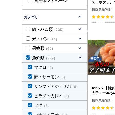
自治体マイページ
ス（ホタテ、
福岡県新宮町
カテゴリ
肉・ハム類
（235）
米・パン
（24）
果物類
（62）
魚介類
（389）
マグロ
（3）
鮭・サーモン
（7）
サンマ・アジ・サバ
（8）
A1325.【
太子．一本も
ヒラメ・カレイ
（1）
ム（無着色）
福岡県新宮町
フグ
（6）
ウナギ・穴子