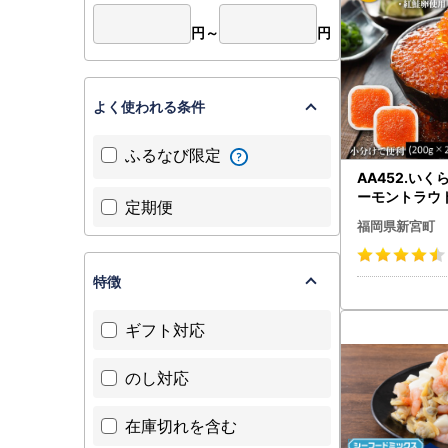
円～
円
よく使われる条件
ふるなび限定
AA452.い
ーモントラウ
定期便
00g（200g
福岡県新宮町
特徴
ギフト対応
のし対応
在庫切れを含む