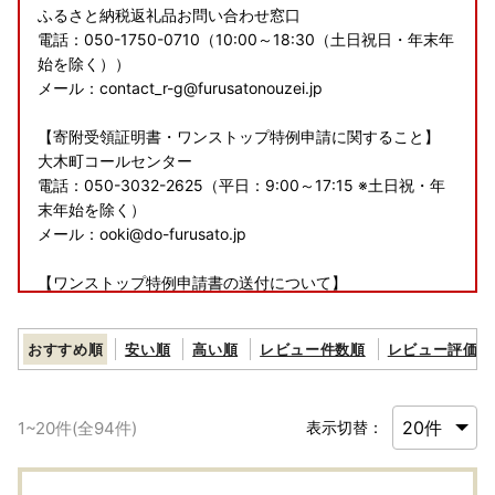
ふるさと納税返礼品お問い合わせ窓口
電話：050-1750-0710（10:00～18:30（土日祝日・年末年
始を除く））
メール：contact_r-g@furusatonouzei.jp
【寄附受領証明書・ワンストップ特例申請に関すること】
大木町コールセンター
電話：050-3032-2625（平日：9:00～17:15 ※土日祝・年
末年始を除く）
メール：ooki@do-furusato.jp
【ワンストップ特例申請書の送付について】
2026年4月1日以降にご入金の寄附者様へはワンストップ特
例申請書の送付を希望した場合でも、送付いたしません。
おすすめ順
安い順
高い順
レビュー件数順
レビュー評価順
申請書が必要な方は、
大木町ホームページ
よりダウンロード
及び印刷の上、記入してご送付下さい。
必要な添付書類、送付先についても
大木町ホームページ
でご
1
~
20
件(全
94
件)
表示切替：
案内しております。
■返礼品について