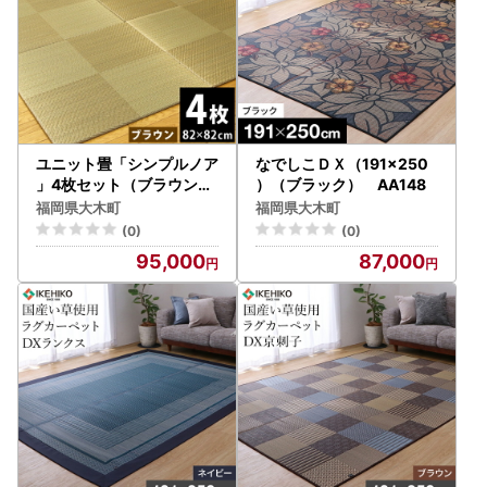
ユニット畳「シンプルノア
なでしこＤＸ（191×250
」4枚セット（ブラウン）
）（ブラック） AA148
AA132
福岡県大木町
福岡県大木町
(0)
(0)
95,000
87,000