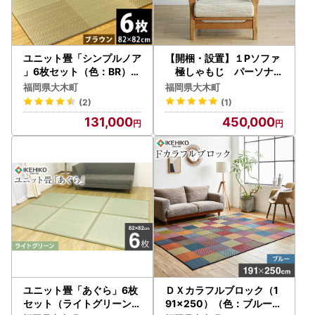
ユニット畳「シンプルノア
【開梱・設置】１Pソファ
」6枚セット（色：BR）
極しゃもじ パーソナル
AA189
チェア YOW/STI-SC
福岡県大木町
福岡県大木町
ミディアム AL085
(2)
(1)
131,000
450,000
ユニット畳「あぐら」6枚
ＤＸカラフルブロック（1
セット（ライトグリーン）
91×250）（色：ブルー）