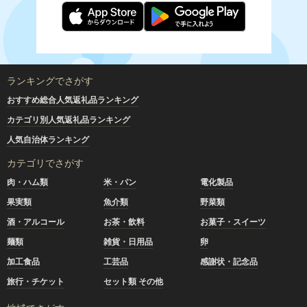
ランキングでさがす
おすすめ総合人気返礼品ランキング
カテゴリ別人気返礼品ランキング
人気自治体ランキング
カテゴリでさがす
肉・ハム類
米・パン
電化製品
果実類
魚介類
野菜類
酒・アルコール
お茶・飲料
お菓子・スイーツ
麺類
雑貨・日用品
卵
加工食品
工芸品
感謝状・記念品
旅行・チケット
セット類 その他