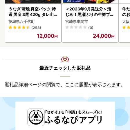
うなぎ 蒲焼 真空パック 特
＜2026年9月発送分＞活
牛た
選 国産 3尾 420g タレ山椒
じめ！黒瀬ぶりの生鮮ブリ
のお
付き うな重 ひつまぶし 訳
ロイン2節（1.0kg前後）_
茨城県八千代町
宮崎県串間市
大阪
あり 茨城 ウナギ 鰻 個包装
K001-012-2609
(258)
(0)
人気 美味しい 小分け 八千
12,000
24,000
代町
最近チェックした返礼品
返礼品詳細ページの閲覧で、ここに履歴が表示されます。