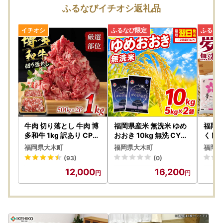
入金確認後の寄附者様都合の申込みのキャンセル、返礼品の
ふるなびイチオシ返礼品
変更・返品はお受けできかねます。
また、寄附者様都合でお受け取りができなかった際の再配送
は致しかねますので、予めご了承ください。
牛肉 切り落とし 牛肉 博
福岡県産米 無洗米 ゆめ
福岡県
多和牛 1kg 訳あり CP01
おおき 10kg 無洗 CY01
くし 1
6
5 FN-Limited-SP
FN-Li
福岡県大木町
福岡県大木町
福岡県
(93)
(0)
12,000
16,200