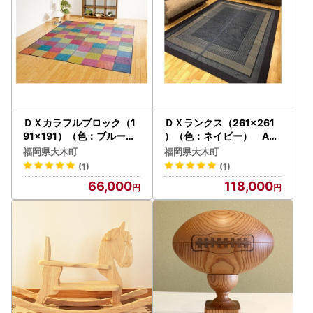
ＤＸカラフルブロック（1
ＤＸランクス（261×261
91×191）（色：ブルー）
）（色：ネイビー） AA1
AA086
92
福岡県大木町
福岡県大木町
(1)
(1)
66,000
118,000