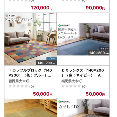
(0)
(0)
120,000
90,000
Ｆカラフルブロック（140
ＤＸランクス（140×200
×200）（色：ブルー）
）（色：ネイビー） AA
AA070
091
福岡県大木町
福岡県大木町
(0)
(0)
50,000
50,000