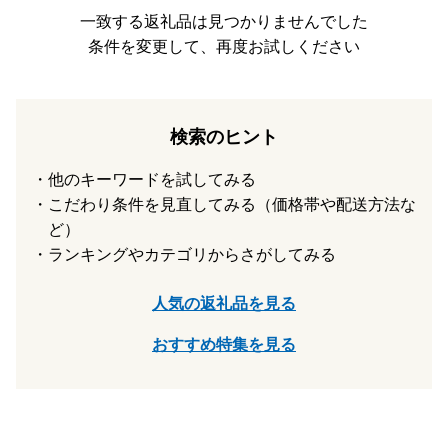
為、指定日対応はいたしかねます。
一致する返礼品は見つかりませんでした
（配送指定日を入力いただいた場合も、事前にお断りなく最
条件を変更して、再度お試しください
短での発送となる場合がございます。）
【一時所得について】
※ふるさと納税でお送りする返礼品については、税制上の一
検索のヒント
時所得に該当しますのでご注意ください。
一時所得は、年間50万円を超える場合に、超えた額につい
他のキーワードを試してみる
て課税対象となります。
こだわり条件を見直してみる（価格帯や配送方法な
※詳しくは国税庁ホームページを参照してください。
ど）
ランキングやカテゴリからさがしてみる
人気の返礼品を見る
おすすめ特集を見る