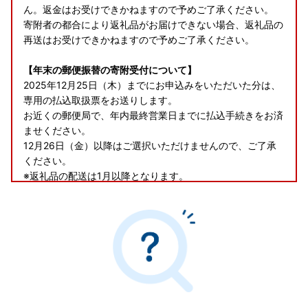
ん。返金はお受けできかねますので予めご了承ください。
寄附者の都合により返礼品がお届けできない場合、返礼品の
再送はお受けできかねますので予めご了承ください。
【年末の郵便振替の寄附受付について】
2025年12月25日（木）までにお申込みをいただいた分は、
専用の払込取扱票をお送りします。
お近くの郵便局で、年内最終営業日までに払込手続きをお済
ませください。
12月26日（金）以降はご選択いただけませんので、ご了承
ください。
※返礼品の配送は1月以降となります。
※ワンストップ特例申請書の送付を希望された場合、発送は
年明け以降のため、オンラインワンストップ申請、または
「自治体マイページ」で検索し、
申請書類をダウンロード・印刷して郵送されることをおすす
めします。
【郵便振替でのお支払いについて】
郵便振替でお支払いの場合、ご入金確認にお時間を要する