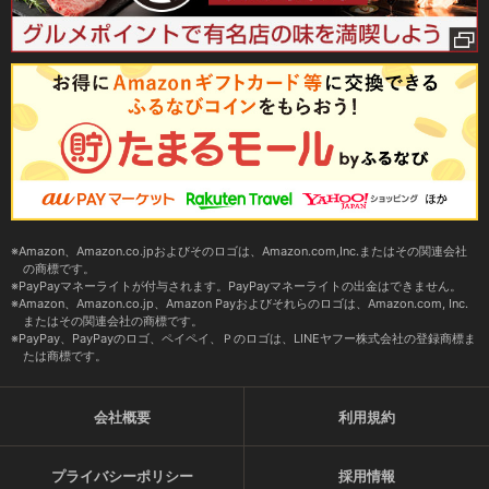
Amazon、Amazon.co.jpおよびそのロゴは、Amazon.com,Inc.またはその関連会社
の商標です。
PayPayマネーライトが付与されます。PayPayマネーライトの出金はできません。
Amazon、Amazon.co.jp、Amazon Payおよびそれらのロゴは、Amazon.com, Inc.
またはその関連会社の商標です。
PayPay、PayPayのロゴ、ペイペイ、Ｐのロゴは、LINEヤフー株式会社の登録商標ま
たは商標です。
会社概要
利用規約
プライバシーポリシー
採用情報