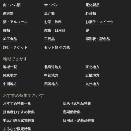
肉・ハム類
米・パン
電化製品
果実類
魚介類
野菜類
酒・アルコール
お茶・飲料
お菓子・スイーツ
麺類
雑貨・日用品
卵
加工食品
工芸品
感謝状・記念品
旅行・チケット
セット類 その他
地域でさがす
地域一覧
北海道地方
東北地方
関東地方
中部地方
近畿地方
中国地方
四国地方
九州地方
おすすめ特集でさがす
おすすめ特集一覧
訳あり返礼品特集
担当者おすすめ特集
定期便特集
地元が誇る家電特集
日用品・消耗品特集
ふるなび限定特集