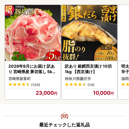
2026年9月にお届け 訳あ
訳あり 銀鱈西京漬け 10切
明太
り 宮崎県産 豚切落し 5kg
1kg 【西京漬け】
辛
C325-2506-2609
宮崎県新富町
神奈川県藤沢市
福岡
(120)
(14)
23,000
10,000
最近チェックした返礼品