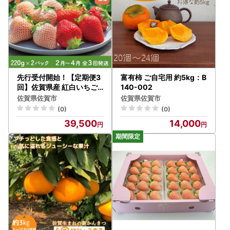
先行受付開始！【定期便3
富有柿 ご自宅用 約5kg：B
回】佐賀県産 紅白いちご
140-002
食べ比べ 2027年2~4月発
佐賀県佐賀市
佐賀県佐賀市
送：B395-011
(0)
(0)
39,500
14,000