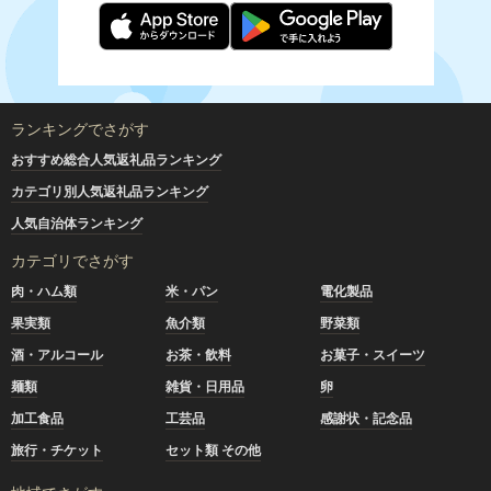
ランキングでさがす
おすすめ総合人気返礼品ランキング
カテゴリ別人気返礼品ランキング
人気自治体ランキング
カテゴリでさがす
肉・ハム類
米・パン
電化製品
果実類
魚介類
野菜類
酒・アルコール
お茶・飲料
お菓子・スイーツ
麺類
雑貨・日用品
卵
加工食品
工芸品
感謝状・記念品
旅行・チケット
セット類 その他