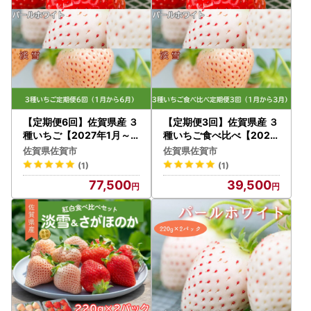
【定期便6回】佐賀県産 ３
【定期便3回】佐賀県産 ３
種いちご【2027年1月～6
種いちご食べ比べ【2027
月発送】イチゴ 苺：B775
年1～3月発送】苺 イチゴ
佐賀県佐賀市
佐賀県佐賀市
-001
：B395-007
(1)
(1)
77,500
39,500