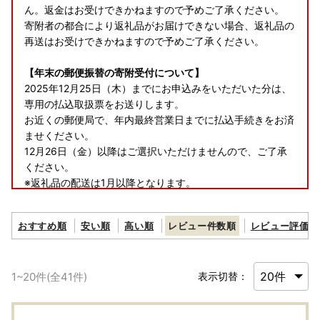
ん。返金はお受けできかねますので予めご了承ください。
寄附者の都合により返礼品がお届けできない場合、返礼品の
再送はお受けできかねますので予めご了承ください。
【年末の郵便振替の寄附受付について】
2025年12月25日（木）までにお申込みをいただいた分は、
専用の払込取扱票をお送りします。
お近くの郵便局で、年内最終営業日までに払込手続きをお済
ませください。
12月26日（金）以降はご選択いただけませんので、ご了承
ください。
※返礼品の配送は1月以降となります。
※ワンストップ特例申請書の送付を希望された場合、発送は
年明け以降のため、オンラインワンストップ申請、または
おすすめ順
安い順
高い順
レビュー件数順
レビュー評価順
「自治体マイページ」で検索し、
申請書類をダウンロード・印刷して郵送されることをおすす
めします。
1
~
20
件(全
41
件)
表示切替：
【郵便振替でのお支払いについて】
郵便振替でお支払いの場合、ご入金確認にお時間を要する