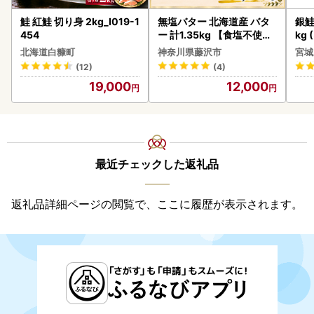
鮭 紅鮭 切り身 2kg_I019-1
無塩バター 北海道産 バタ
銀鮭
454
ー 計1.35kg 【食塩不使用
kg 
】
北海道白糠町
神奈川県藤沢市
宮城
(12)
(4)
19,000
12,000
最近チェックした返礼品
返礼品詳細ページの閲覧で、ここに履歴が表示されます。