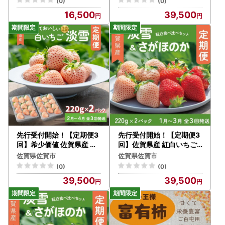
(0)
(0)
16,500
39,500
先行受付開始！【定期便3
先行受付開始！【定期便3
回】希少価値 佐賀県産 い
回】佐賀県産 紅白いちご
ちご 淡雪 2027年2~4月発
食べ比べ 2027年1~3月発
佐賀県佐賀市
佐賀県佐賀市
送：B395-009
送：B395-010
(0)
(0)
39,500
39,500