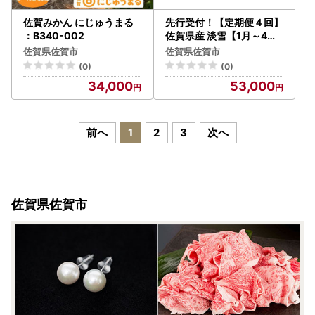
佐賀みかん にじゅうまる
先行受付！【定期便４回】
：B340-002
佐賀県産 淡雪【1月～4月
】いちご イチゴ：B530-
佐賀県佐賀市
佐賀県佐賀市
014
(0)
(0)
34,000
53,000
前へ
1
2
3
次へ
佐賀県佐賀市