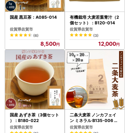
国産 黒豆茶：A085-014
有機栽培 大麦若葉青汁（2
個セット）：B120-014
佐賀県佐賀市
佐賀県佐賀市
(6)
(3)
8,500
12,000
国産 あずき茶（3個セット
二条大麦茶 ノンカフェイ
）：B180-022
ン ミネラル B135-006 麦
茶
佐賀県佐賀市
佐賀県佐賀市