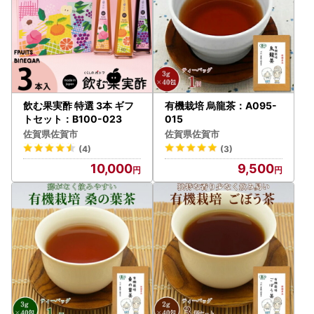
飲む果実酢 特選 3本 ギフ
有機栽培 烏龍茶：A095-
トセット：B100-023
015
佐賀県佐賀市
佐賀県佐賀市
(4)
(3)
10,000
9,500