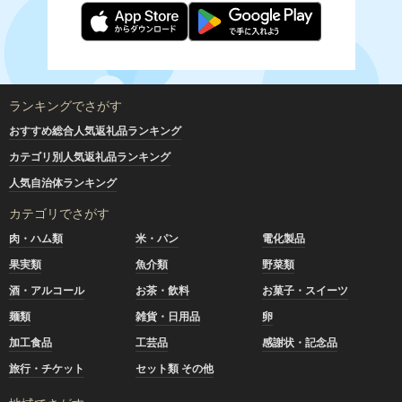
ランキングでさがす
おすすめ総合人気返礼品ランキング
カテゴリ別人気返礼品ランキング
人気自治体ランキング
カテゴリでさがす
肉・ハム類
米・パン
電化製品
果実類
魚介類
野菜類
酒・アルコール
お茶・飲料
お菓子・スイーツ
麺類
雑貨・日用品
卵
加工食品
工芸品
感謝状・記念品
旅行・チケット
セット類 その他