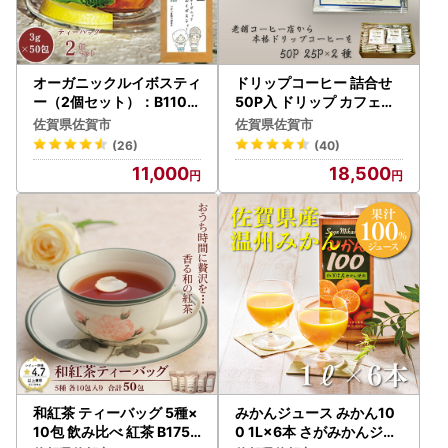
オーガニックルイボスティ
ドリップコーヒー 詰合せ
ー（2個セット）：B110-
50P入 ドリップ カフェ：
009
B185-014
佐賀県佐賀市
佐賀県佐賀市
(26)
(40)
11,000
18,500
和紅茶 ティーバッグ 5種×
みかんジュース みかん10
10包 飲み比べ 紅茶 B175-
0 1L×6本 さがみかんジュ