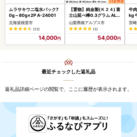
ムラサキウニ塩水パック7
【置物】純金製(Ｋ２４) 富
牛肉 宮崎牛 赤身＆霜降り
0g～80g×2P A-24001
士山延べ棒0.3グラム ALP
kg
BK193
kg
北海道根室市
山梨県南アルプス市
宮崎
(11)
(1)
14,000
54,000
最近チェックした返礼品
返礼品詳細ページの閲覧で、ここに履歴が表示されます。