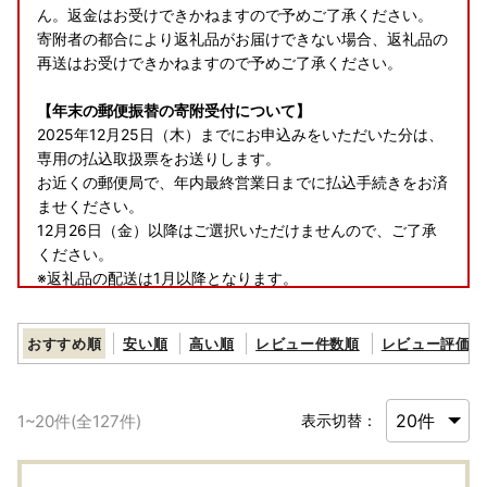
ん。返金はお受けできかねますので予めご了承ください。
寄附者の都合により返礼品がお届けできない場合、返礼品の
再送はお受けできかねますので予めご了承ください。
【年末の郵便振替の寄附受付について】
2025年12月25日（木）までにお申込みをいただいた分は、
専用の払込取扱票をお送りします。
お近くの郵便局で、年内最終営業日までに払込手続きをお済
ませください。
12月26日（金）以降はご選択いただけませんので、ご了承
ください。
※返礼品の配送は1月以降となります。
※ワンストップ特例申請書の送付を希望された場合、発送は
年明け以降のため、オンラインワンストップ申請、または
おすすめ順
安い順
高い順
レビュー件数順
レビュー評価順
「自治体マイページ」で検索し、
申請書類をダウンロード・印刷して郵送されることをおすす
めします。
1
~
20
件(全
127
件)
表示切替：
【郵便振替でのお支払いについて】
郵便振替でお支払いの場合、ご入金確認にお時間を要する