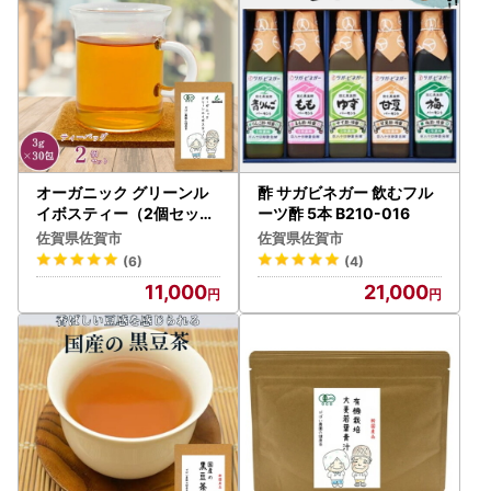
オーガニック グリーンル
酢 サガビネガー 飲むフル
イボスティー（2個セット
ーツ酢 5本 B210-016
）：B110-023
佐賀県佐賀市
佐賀県佐賀市
(6)
(4)
11,000
21,000