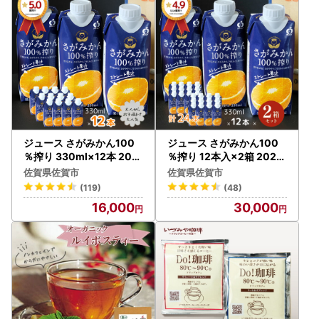
ジュース さがみかん100
ジュース さがみかん100
％搾り 330ml×12本 202
％搾り 12本入×2箱 2026
6年10月発送開始 みかん
年10月発送開始 みかんジ
佐賀県佐賀市
佐賀県佐賀市
ジュース：B160-045
ュース：B300-047
(119)
(48)
16,000
30,000