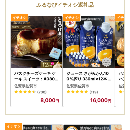
為、指定日対応はいたしかねます。
ふるなびイチオシ返礼品
（配送指定日を入力いただいた場合も、事前にお断りなく最
短での発送となる場合がございます。）
【一時所得について】
※ふるさと納税でお送りする返礼品については、税制上の一
時所得に該当しますのでご注意ください。
一時所得は、年間50万円を超える場合に、超えた額につい
て課税対象となります。
※詳しくは国税庁ホームページを参照してください。
バスクチーズケーキ ケ
ジュース さがみかん10
ハンバ
ーキ スイーツ：A080-
0％搾り 330ml×12本 2
ハン
001
026年10月発送開始 み
佐賀県佐賀市
佐賀県佐賀市
佐賀県
かんジュース：B160-0
(730)
(119)
45
8,000
16,000