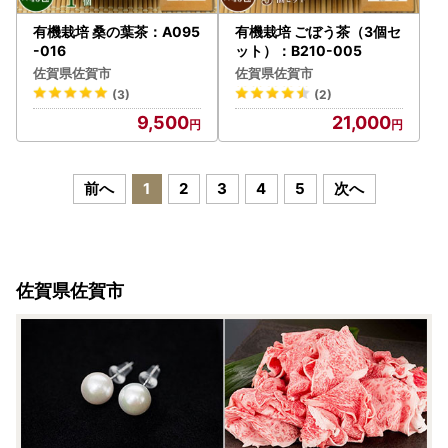
有機栽培 桑の葉茶：A095
有機栽培 ごぼう茶（3個セ
-016
ット）：B210-005
佐賀県佐賀市
佐賀県佐賀市
(3)
(2)
9,500
21,000
前へ
1
2
3
4
5
次へ
佐賀県佐賀市