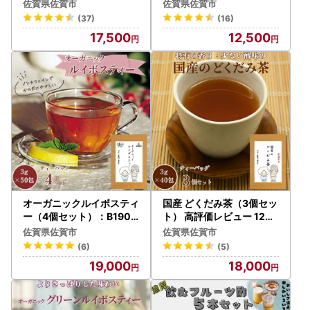
011
ース：B125-029
佐賀県佐賀市
佐賀県佐賀市
(37)
(16)
17,500
12,500
オーガニックルイボスティ
国産 どくだみ茶（3個セッ
ー（4個セット）：B190-
ト） 高評価レビュー 120
010
杯分 佐賀県 佐賀市 がばい
佐賀県佐賀市
佐賀県佐賀市
農園：B180-019
(6)
(5)
19,000
18,000