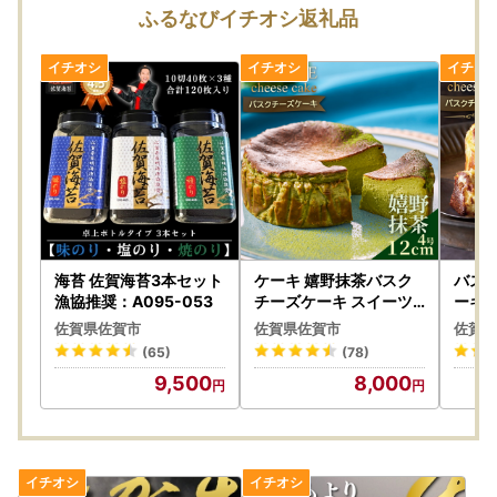
為、指定日対応はいたしかねます。
ふるなびイチオシ返礼品
（配送指定日を入力いただいた場合も、事前にお断りなく最
短での発送となる場合がございます。）
【一時所得について】
※ふるさと納税でお送りする返礼品については、税制上の一
時所得に該当しますのでご注意ください。
一時所得は、年間50万円を超える場合に、超えた額につい
て課税対象となります。
※詳しくは国税庁ホームページを参照してください。
海苔 佐賀海苔3本セット
ケーキ 嬉野抹茶バスク
バスク
漁協推奨：A095-053
チーズケーキ スイーツ
ーキ 
：A080-002
001
佐賀県佐賀市
佐賀県佐賀市
佐賀県
(65)
(78)
9,500
8,000