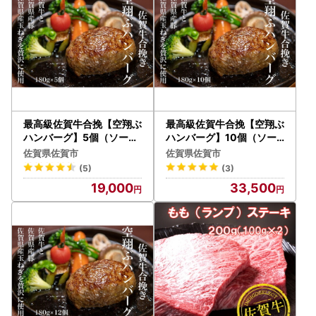
最高級佐賀牛合挽【空翔ぶ
最高級佐賀牛合挽【空翔ぶ
ハンバーグ】5個（ソース
ハンバーグ】10個（ソー
付）：B190-003
ス付）：B335-007
佐賀県佐賀市
佐賀県佐賀市
(5)
(3)
19,000
33,500