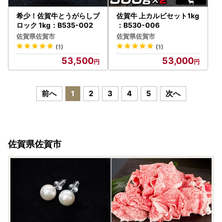
希少！佐賀牛とうがらしブ
佐賀牛 上カルビセット1kg
ロック 1kg：B535-002
：B530-006
佐賀県佐賀市
佐賀県佐賀市
(1)
(1)
53,500
53,000
前へ
1
2
3
4
5
次へ
佐賀県佐賀市