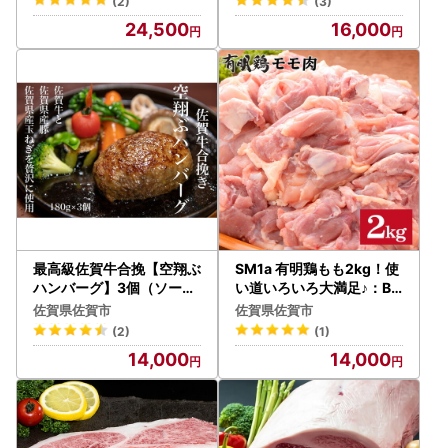
(2)
(3)
24,500
16,000
最高級佐賀牛合挽【空翔ぶ
SM1a 有明鶏もも2kg！使
ハンバーグ】3個（ソース
い道いろいろ大満足♪：B1
付）：B140-051
40-036
佐賀県佐賀市
佐賀県佐賀市
(2)
(1)
14,000
14,000