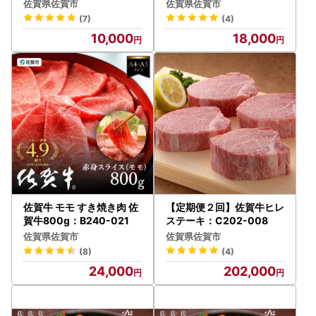
」豊富なたんぱく 鶏胸肉
」ジューシーモモ肉（8~1
佐賀県佐賀市
佐賀県佐賀市
（4~6枚）：B100-036
2枚）：B180-050
(7)
(4)
10,000
18,000
佐賀牛 モモ すき焼き肉 佐
【定期便２回】佐賀牛ヒレ
賀牛800g：B240-021
ステーキ：C202-008
佐賀県佐賀市
佐賀県佐賀市
(8)
(4)
24,000
202,000