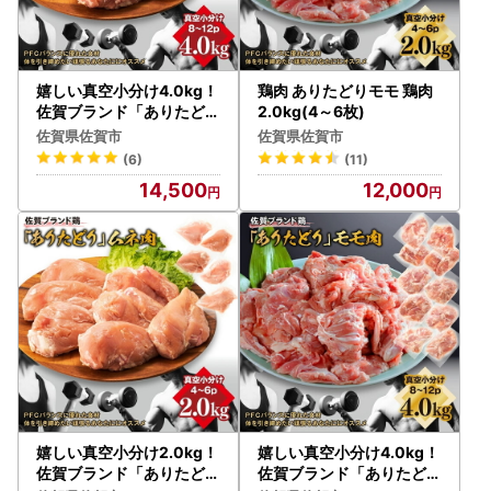
嬉しい真空小分け4.0kg！
鶏肉 ありたどりモモ 鶏肉
佐賀ブランド「ありたどり
2.0kg(4～6枚)
」 豊富なたんぱく 鶏胸
佐賀県佐賀市
佐賀県佐賀市
肉（8~12枚）：B145-01
(6)
(11)
1
14,500
12,000
嬉しい真空小分け2.0kg！
嬉しい真空小分け4.0kg！
佐賀ブランド「ありたどり
佐賀ブランド「ありたどり