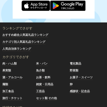
ランキングでさがす
おすすめ総合人気返礼品ランキング
カテゴリ別人気返礼品ランキング
人気自治体ランキング
カテゴリでさがす
肉・ハム類
米・パン
電化製品
果実類
魚介類
野菜類
酒・アルコール
お茶・飲料
お菓子・スイーツ
麺類
雑貨・日用品
卵
加工食品
工芸品
感謝状・記念品
旅行・チケット
セット類 その他