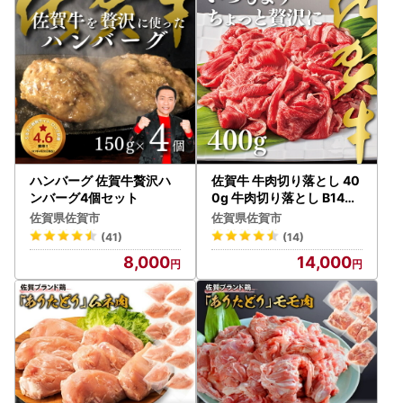
ハンバーグ 佐賀牛贅沢ハ
佐賀牛 牛肉切り落とし 40
ンバーグ4個セット
0g 牛肉切り落とし B140-
020
佐賀県佐賀市
佐賀県佐賀市
(41)
(14)
8,000
14,000