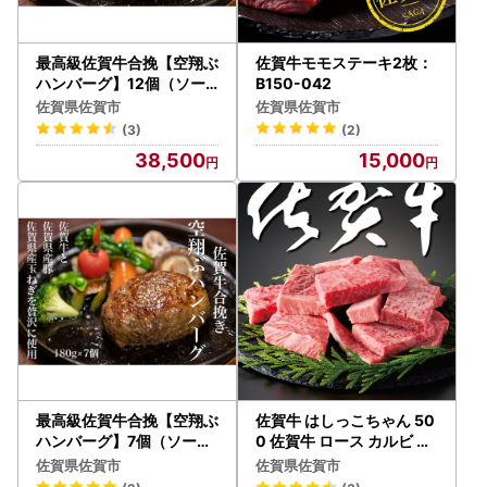
最高級佐賀牛合挽【空翔ぶ
佐賀牛モモステーキ2枚：
ハンバーグ】12個（ソー
B150-042
ス付）：B385-001
佐賀県佐賀市
佐賀県佐賀市
(3)
(2)
38,500
15,000
最高級佐賀牛合挽【空翔ぶ
佐賀牛 はしっこちゃん 50
ハンバーグ】7個（ソース
0 佐賀牛 ロース カルビ 焼
付）：B245-001
肉：B160-029
佐賀県佐賀市
佐賀県佐賀市