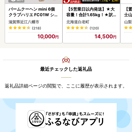
バームクーヘン mini 6個
【5営業日以内発送】★大
【置
クラブハリエ FC01W シェ
容量！合計1.65kg！★訳
士山
アボックス バウムクーヘ
あり・牛の里ビーフハンバ
BK1
滋賀県近江八幡市
北海道白老町
山梨
ン
ーグ(110ｇ5枚入）×3 AG
(218)
(120)
058
10,000
14,500
最近チェックした返礼品
返礼品詳細ページの閲覧で、ここに履歴が表示されます。