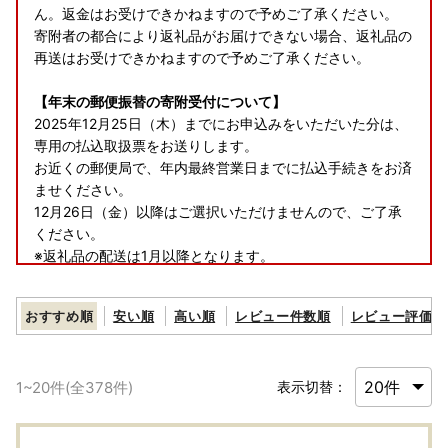
ん。返金はお受けできかねますので予めご了承ください。
寄附者の都合により返礼品がお届けできない場合、返礼品の
再送はお受けできかねますので予めご了承ください。
【年末の郵便振替の寄附受付について】
2025年12月25日（木）までにお申込みをいただいた分は、
専用の払込取扱票をお送りします。
お近くの郵便局で、年内最終営業日までに払込手続きをお済
ませください。
12月26日（金）以降はご選択いただけませんので、ご了承
ください。
※返礼品の配送は1月以降となります。
※ワンストップ特例申請書の送付を希望された場合、発送は
年明け以降のため、オンラインワンストップ申請、または
おすすめ順
安い順
高い順
レビュー件数順
レビュー評価順
「自治体マイページ」で検索し、
申請書類をダウンロード・印刷して郵送されることをおすす
めします。
1
~
20
件(全
378
件)
表示切替：
【郵便振替でのお支払いについて】
郵便振替でお支払いの場合、ご入金確認にお時間を要する