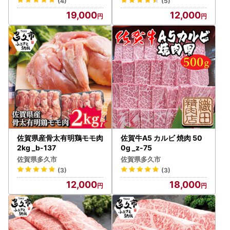
(4)
(5)
19,000
12,000
佐賀県産骨太有明鶏モモ肉
佐賀牛A5 カルビ 焼肉 50
2kg _b-137
0g _z-75
佐賀県多久市
佐賀県多久市
(3)
(3)
12,000
18,000