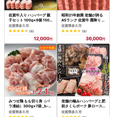
佐賀牛入り ハンバーグ 親
昭和21年創業 老舗が誇る
子セット 100g×9個 150g
A5ランク 佐賀牛 霜降り 焼
×6個 _b-310
肉セット！ _d-17
佐賀県多久市
佐賀県多久市
(8)
(6)
12,000
36,000
みつせ鶏 もも切り身（バ
老舗の極みハンバーグと肥
ラ凍結）300g×7袋 _b-3
前さくらポーク 豚ロース
48
しゃぶしゃぶセット _b-13
佐賀県多久市
佐賀県多久市
6