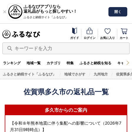
ふるなびアプリなら
返礼品がもっと探しやすい！
開く
ふるさと納税サイト「ふるなび」
ガイド
ログイン
お気に入り
カート
キーワードを入力
ランキング
地域一覧
カテゴリ
特集
ふるさと納税を知る
キャンペ
ふるさと納税サイト「ふるなび」
地域でさがす
九州地方
佐賀県多
佐賀県多久市の返礼品一覧
多久市からのご案内
【令和８年熊本地震に伴う集配への影響について（2026年7
月31日9時時点）】