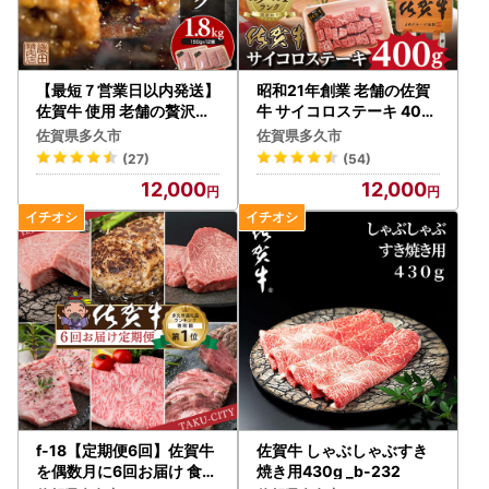
【最短７営業日以内発送】
昭和21年創業 老舗の佐賀
佐賀牛 使用 老舗の贅沢ハ
牛 サイコロステーキ 400
ンバーグ 極みハンバーグ 1
g _b-46
佐賀県多久市
佐賀県多久市
50g×12個 _b-349
(27)
(54)
12,000
12,000
f-18【定期便6回】佐賀牛
佐賀牛 しゃぶしゃぶすき
を偶数月に6回お届け 食べ
焼き用430g _b-232