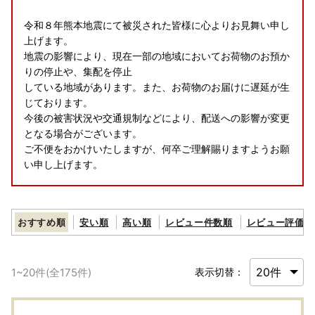
令和８年熊本地震にて被災された皆様に心よりお見舞い申し
上げます。
地震の影響により、現在一部の地域においてお荷物のお預か
りの停止や、集配を停止
している地域があります。また、お荷物のお届けに遅延が生
じております。
今後の被害状況や交通規制などにより、配送への影響が変更
となる場合がございます。
ご不便をおかけいたしますが、何卒ご理解賜りますようお願
い申し上げます。
おすすめ順
安い順
高い順
レビュー件数順
レビュー評価順
【お盆休みの返礼品の発送について】
令和8年8月7日（金）～令和8年8月16日（日）まで全ての
1
~
20
件(全
175
件)
表示切替：
返礼品の発送を停止致します。
寄附者様にはご迷惑をおかけいたしますが何卒ご理解のほど
よろしくお願いいたします。