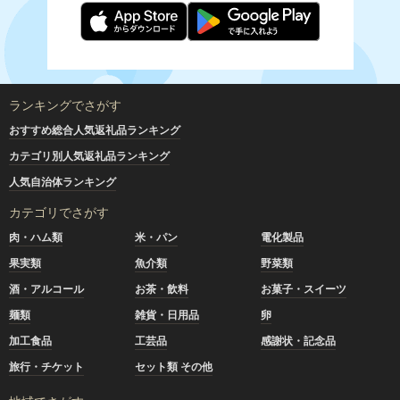
ランキングでさがす
おすすめ総合人気返礼品ランキング
カテゴリ別人気返礼品ランキング
人気自治体ランキング
カテゴリでさがす
肉・ハム類
米・パン
電化製品
果実類
魚介類
野菜類
酒・アルコール
お茶・飲料
お菓子・スイーツ
麺類
雑貨・日用品
卵
加工食品
工芸品
感謝状・記念品
旅行・チケット
セット類 その他