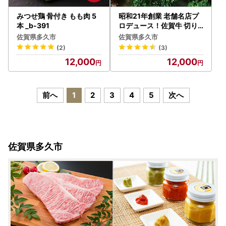
みつせ鶏 骨付き もも肉 5
昭和21年創業 老舗名店プ
本 _b-391
ロデュース！佐賀牛 切り
落とし 600g _b-47
佐賀県多久市
佐賀県多久市
(2)
(3)
12,000
12,000
前へ
1
2
3
4
5
次へ
佐賀県多久市