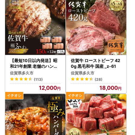
【最短10日以内発送】昭
佐賀牛 ローストビーフ 42
和21年創業 老舗のハンバ
0g 黒毛和牛 国産 _z-61
ーグ 150g×12個| 佐賀牛
佐賀県多久市
佐賀県多久市
厳選 完全手ごね 国産 計1.8
(113)
(28)
kg 無添加 A5等級 冷凍 個
12,000
18,000
包装 小分け お惣菜 焼くだ
け _b-72