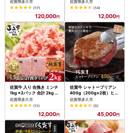
比べ
佐賀県多久市
佐賀県多久市
(17)
(14)
120,000
12,000
佐賀牛 入り 合挽き ミンチ
佐賀牛 シャトーブリアン
1kg ×2パック 合計 2kg 肥
400g（200g×2枚）ヒレ
前さくらポーク _b-262
ステーキ 牛肉 黒毛和牛 国
佐賀県多久市
佐賀県多久市
産 _d-55
(11)
(5)
12,000
45,000