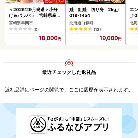
＜2026年9月発送＞小分
鮭 紅鮭 切り身 2kg_I
エン
け＆パラパラ！宮崎県産鶏
019-1454
_T0
ももカット合計3kg_K043
宮崎県串間市
北海道白糠町
北海
-009-2609
(0)
(12)
18,000
19,000
最近チェックした返礼品
返礼品詳細ページの閲覧で、ここに履歴が表示されます。