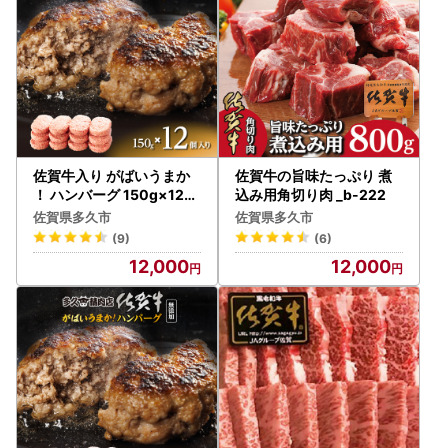
佐賀牛入り がばいうまか
佐賀牛の旨味たっぷり 煮
！ ハンバーグ 150g×12個
込み用角切り肉 _b-222
_b-400
佐賀県多久市
佐賀県多久市
(9)
(6)
12,000
12,000