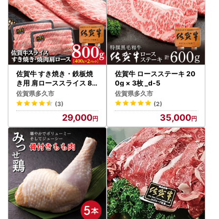
佐賀牛 すき焼き・鉄板焼
佐賀牛 ロースステーキ 20
き用 肩ローススライス 80
0g × 3枚 _d-5
0g _c-89
佐賀県多久市
佐賀県多久市
(3)
(2)
29,000
35,000