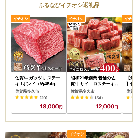
ふるなびイチオシ返礼品
佐賀牛 ガッツリ ステー
昭和21年創業 老舗の佐
【最
キ 1ポンド（約454g）|
賀牛 サイコロステーキ
】佐賀
ももステーキ モモ 牛肉
400g _b-46
沢ハン
佐賀県多久市
佐賀県多久市
佐賀県
_b-339
バーグ 
(20)
(54)
349
18,000
12,000