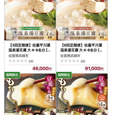
【3回定期便】佐嘉平川屋
【6回定期便】佐嘉平川屋
温泉湯豆腐 大 4-6名分 [U
温泉湯豆腐 大 4-6名分 [U
BU014] 豆腐 とうふ
BU015] 豆腐 とうふ
佐賀県武雄市
佐賀県武雄市
(0)
(0)
46,000
91,000