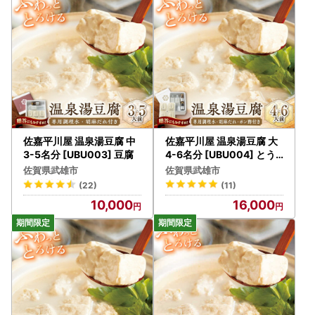
で使用するものではありません。返礼品発送に関して、必要
最低限の範囲において返礼品取扱い事業者に通知します。
【偽サイトにご注意ください！】
ふるさと納税サイトの画像や返礼品名を不正に使用し、掲載
している悪質なサイトがございます。
ふるさと納税は「寄附」ですので、申し込み金額を値引きす
ることはありません。
値引き表示されているものなどは詐欺サイトになります。十
佐嘉平川屋 温泉湯豆腐 中
佐嘉平川屋 温泉湯豆腐 大
分に注意してください。
3-5名分 [UBU003] 豆腐
4-6名分 [UBU004] とう
ふ
＝＝＝＝＝＝＝＝＝＝＝＝＝＝＝＝＝＝＝＝＝
佐賀県武雄市
佐賀県武雄市
【武雄市ふるさと納税サポート室】
(22)
(11)
TEL：050-8890-9426
10,000
16,000
受付時間：平日9:00-17:30
(土曜日・日曜日・祝日及び12月29日〜1月3日を除く)
メール：takeo@steamship.co.jp