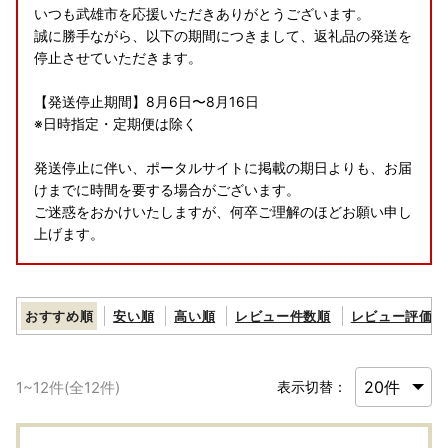
いつも武雄市を応援いただきありがとうございます。
誠に勝手ながら、以下の期間につきまして、返礼品の発送を
停止させていただきます。
【発送停止期間】8月6日〜8月16日
※日時指定・定期便は除く
発送停止に伴い、ポータルサイトに掲載の期日よりも、お届
けまでに時間を要する場合がございます。
ご迷惑をおかけいたしますが、何卒ご理解のほどお願い申し
上げます。
【ふるさと納税の対象となる地方団体の指定について】
武雄市は令和7年9月26日付総務大臣通知「ふるさと納税の
おすすめ順
安い順
高い順
レビュー件数順
レビュー評価順
対象となる地方団体の指定について（通知）」にて、地方税
法（昭和25年法律第226号）第37条の2第2項及び第314条の
7第2項の規定に基づき、ふるさと納税の対象となる地方団体
1
~
12
件(全
12
件)
表示切替：
として指定されました。
指定対象期間は、令和7年10月1日から令和8年9月30日まで
です。