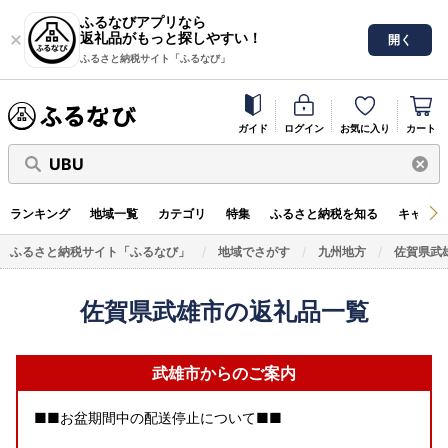
ふるなびアプリなら
返礼品がもっと探しやすい！
開く
ふるさと納税サイト「ふるなび」
ガイド
ログイン
お気に入り
カート
UBU
ランキング
地域一覧
カテゴリ
特集
ふるさと納税を知る
キャンペ
ふるさと納税サイト「ふるなび」
地域でさがす
九州地方
佐賀県武
佐賀県武雄市の返礼品一覧
武雄市からのご案内
■■お盆期間中の配送停止について■■