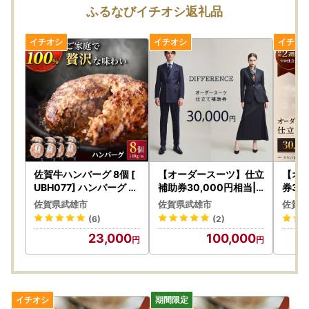
ふるなびイチオシ返礼品
【寄附金受領証明書、ワンストップ特例申請書の送付時期に
ついて】
ご入金確認後2～3週間程度で発送しております。
【ワンストップ特例申請書送付先】
〒843-8639 佐賀県武雄市武雄町大字昭和12番地10
武雄市役所企画政策課ふるさと納税担当 宛
■オンラインワンストップ特例申請をご希望の方■
マイナンバーカードをお持ちの方はオンラインにて申請可能
佐賀牛ハンバーグ 8個 [
【オーダースーツ】仕立
【オ
でございます。
UBH077] ハンバーグ 牛
補助券30,000円相当|
券30
100%
ビジネススーツ メンズ[
ネスス
→https://mypg.jp/?gclid=CjwKCAiAx_GqBhBQEiwAlDNAZ
佐賀県武雄市
佐賀県武雄市
佐賀県
UEK002]
002]
qviSlaWb7lScUMXqwocowyKni0JWyVNDtAPC1UlUzS9yH
(6)
(2)
kDU49_JRoCi6QQAvD_BwE
23,000
100,000
【個人情報の取り扱いについて】
お寄せいただいた個人情報は、寄附金の受付、入金及び返礼
品発送に係る確認・連絡、各種お問い合わせ、寄附の使い道
のお知らせの広報等に利用するものであり、それ以外の目的