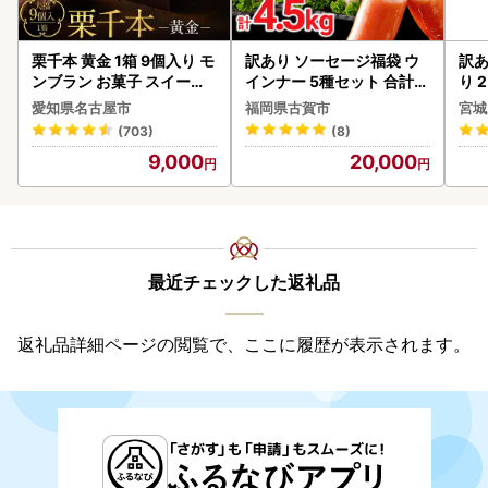
栗千本 黄金 1箱 9個入り モ
訳あり ソーセージ福袋 ウ
訳あ
ンブラン お菓子 スイーツ
インナー 5種セット 合計4.
り 2
デザート モンブラン 人気
5kg ソーセージ
鮭
愛知県名古屋市
福岡県古賀市
宮城
(703)
(8)
9,000
20,000
最近チェックした返礼品
返礼品詳細ページの閲覧で、ここに履歴が表示されます。