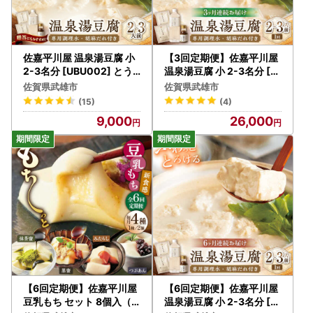
佐嘉平川屋 温泉湯豆腐 小
【3回定期便】佐嘉平川屋
2-3名分 [UBU002] とう
温泉湯豆腐 小 2-3名分 [U
ふ 鍋 温泉
BU008] 豆腐 とうふ
佐賀県武雄市
佐賀県武雄市
(15)
(4)
9,000
26,000
【6回定期便】佐嘉平川屋
【6回定期便】佐嘉平川屋
豆乳もち セット 8個入（4
温泉湯豆腐 小 2-3名分 [U