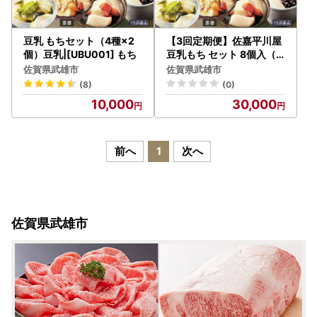
豆乳 もちセット（4種×2
【3回定期便】佐嘉平川屋
個）豆乳|[UBU001] もち
豆乳もち セット 8個入（4
種×2）[UBU005] 豆乳 も
佐賀県武雄市
佐賀県武雄市
ち
(8)
(0)
10,000
30,000
前へ
1
次へ
佐賀県武雄市