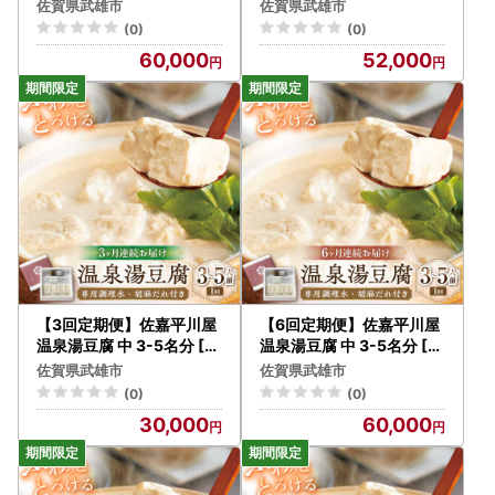
種×2）[UBU006] 豆乳 餅
BU009] 豆腐 とうふ
佐賀県武雄市
佐賀県武雄市
(0)
(0)
60,000
52,000
【3回定期便】佐嘉平川屋
【6回定期便】佐嘉平川屋
温泉湯豆腐 中 3-5名分 [U
温泉湯豆腐 中 3-5名分 [U
BU011] 豆腐 とうふ
BU012] 豆腐 とうふ
佐賀県武雄市
佐賀県武雄市
(0)
(0)
30,000
60,000