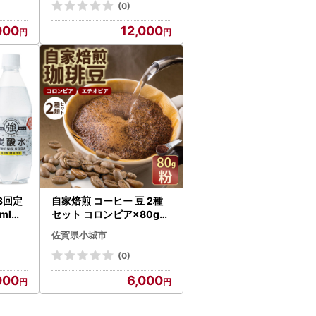
(0)
000
12,000
3回定
自家焙煎 コーヒー 豆 2種
ml）2
セット コロンビア×80g、
酸 飲
エチオピア×80g （粉）コ
佐賀県小城市
ーヒー A060-018
(0)
000
6,000