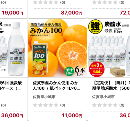
(0)
(0)
(0)
19,000
87,000
72,
6回 強炭酸
佐賀県産みかん使用 みか
【定期便】（隔月）
）1ケース（計
ん100（ 紙パック 1L×6本
期便 強炭酸水（500
料 Q036-0
） ジュース B110-044
ケース（計48本） 炭
佐賀県小城市
佐賀県小城市
料 Q036-002
(0)
(0)
(0)
36,000
11,000
36,