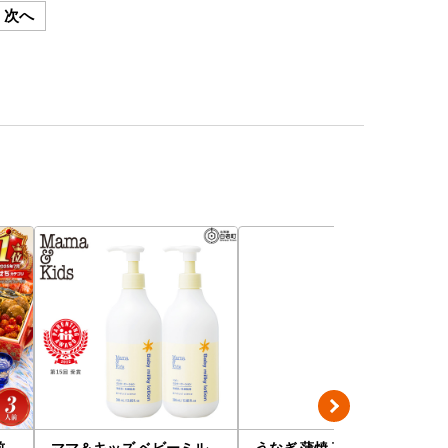
次へ
前
ママ＆キッズ ベビーミル
うなぎ 蒲焼 真空パック 特