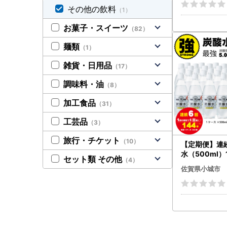
その他の飲料
（1）
お菓子・スイーツ
（82）
麺類
（1）
雑貨・日用品
（17）
調味料・油
（8）
加工食品
（31）
工芸品
（3）
旅行・チケット
（10）
【定期便】連続
水（500ml
セット類 その他
（4）
24本） 炭酸 飲
佐賀県小城市
03