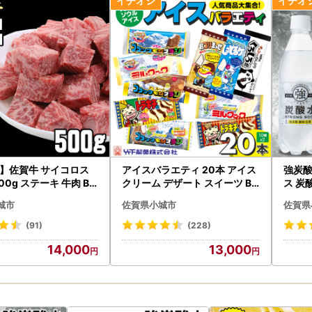
、返礼品の再送等お受けできかねますので、配送通知メール等も含め、
定期便をご申請の方で、特別な事由で一時的に配送を停止する場合、再
を上限とします。
方法と交換期間について
お米はすぐに開封後、他の容器に移し替え、冷蔵での保存をお願いいた
すぐにご連絡下さい。
より1ヶ月】を経過した場合、交換出来かねますので何卒ご了承下さい
】佐賀牛 サイコロス
アイスバラエティ 20本 アイス
強炭酸
よる再送はいたしかねますのでご了承ください。
00g ステーキ 牛肉 B1
クリーム デザート スイーツ B1
ス 炭酸
30-062
連絡をいただいていない転居・長期不在によりお受けができなかった場
城市
佐賀県小城市
佐賀県
のご都合により日数が経過し、お受け取りになる返礼品に傷みがあった
(91)
(228)
14,000
13,000
転居転送サービス」有料化について
6月1日（木）受付分から、荷物の送り状に記載された住所以外にお届け
後のお届け先までの運賃（定価・着払い）を収受になりました。他人送