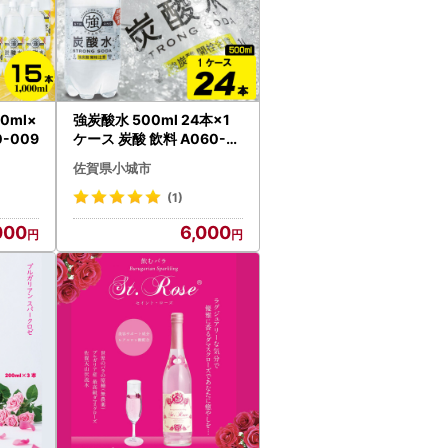
ましたので、十分、ご注意ください。小城市の
0ml×
強炭酸水 500ml 24本×1
のご連絡をお送りいたします。
0-009
ケース 炭酸 飲料 A060-0
06
佐賀県小城市
(1)
000
6,000
 サポート室 】
く）