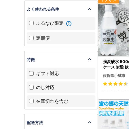
でも、お届
ます。
よく使われる条件
◆ ワンス
ふるなび限定
お申込の際
定の申請書
定期便
申請書と一
（申請には
特徴
強炭酸水 500m
【ワンスト
ケース 炭酸 飲料
9
ギフト対応
佐賀県小城市
※ワンスト
ん。受理手
のし対応
※申請書の
在庫切れを含む
【できるこ
●ワンスト
●
ワンスト
こちらをク
配送方法