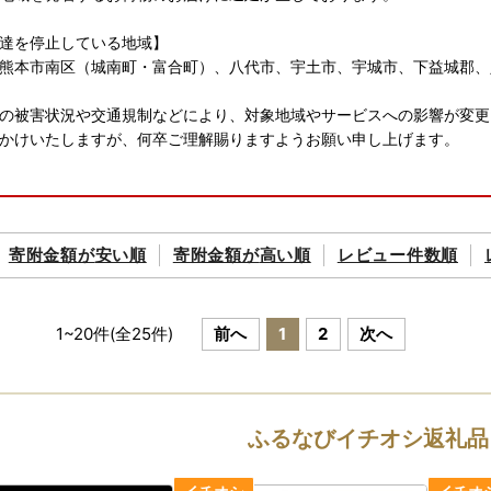
達を停止している地域】
熊本市南区（城南町・富合町）、八代市、宇土市、宇城市、下益城郡、
の被害状況や交通規制などにより、対象地域やサービスへの影響が変更
かけいたしますが、何卒ご理解賜りますようお願い申し上げます。
期間中の配送について≫
期間：8月8日（土）～8月16日（日）
寄附金額が
安い順
寄附金額が
高い順
レビュー件数順
期間中の配送は控えさせていただきます。
に記載しております配送期間より前後する場合がございますことをご了
よっては夏季休業期間中に配送となるお品がございます。
1
~
20
件(全
25
件)
前へ
1
2
次へ
わせ（メール・TEL）につきましては、土・日・祝日は対応しておりま
取権利について
ふるなびイチオシ返礼品
礼品の到着が確認できていない場合、ご寄附の入金日から１年間は配送