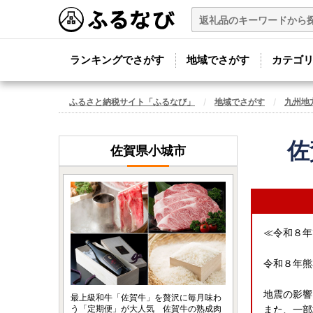
ランキングでさがす
地域でさがす
カテゴ
ふるさと納税サイト「ふるなび」
地域でさがす
九州地
佐
佐賀県小城市
≪令和８年
令和８年熊
地震の影響
最上級和牛「佐賀牛」を贅沢に毎月味わ
う「定期便」が大人気 佐賀牛の熟成肉
また、一部