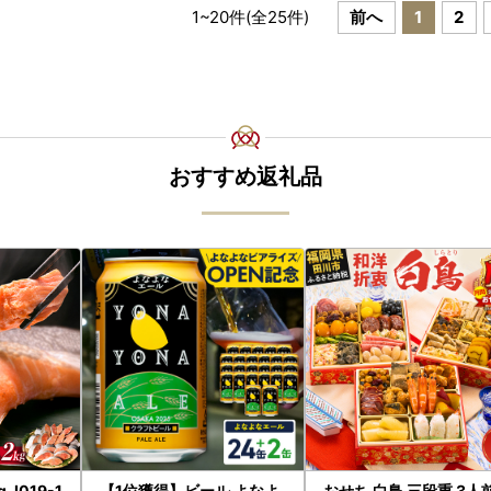
1
~
20
件(全
25
件)
前へ
1
2
おすすめ返礼品
_I019-1
【1位獲得】ビール よなよ
おせち 白鳥 三段重 3人