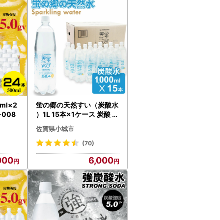
上、お申込みいただきますようお願い申し上げ
、ご入金確認後必ずお送りしますので、当市指
ださい。
ml×2
蛍の郷の天然すい（炭酸水
-008
）1L 15本×1ケース 炭酸 飲
料 A060-013
佐賀県小城市
。書類が到着したかどうかの確認はできませ
手続に時間がかかります。）
(70)
、数日あけていただきますようお願いします。
000
6,000