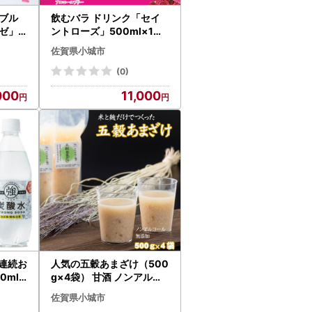
休業期間を除く）
ブル
飲むバラ ドリンク「セイ
ゼ」2
ントローズ」500ml×1本
90-00
美容 B110-007
佐賀県小城市
(0)
000
11,000
連続お
人気の五穀あまざけ（500
0ml
g×4袋） 甘酒 ノンアルコ
り）×1
ール あま酒 甘酒 そよかぜ
佐賀県小城市
-002
B120-071