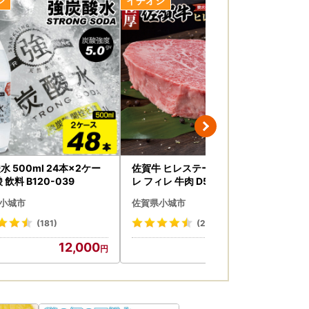
寄附者様でも改めてご確認ください。
送可能な期間は、対象の配送予定月から起算し
します。お届けした時点でお米に異常がござい
。
水 500ml 24本×2ケー
佐賀牛 ヒレステーキ 480g ヒ
ト
 飲料 B120-039
レ フィレ 牛肉 D500-002
ワイ
ル 
合
小城市
佐賀県小城市
佐
場合
(181)
(21)
12,000
50,000
先を変更（転送）する場合、送り状記載のお届け
りなどの登録時に間違った住所を登録した場合