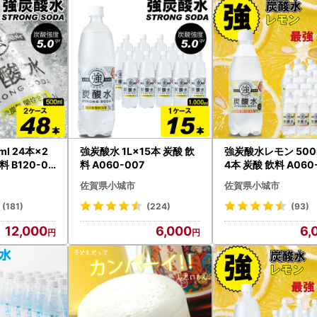
け先の方に配送代金をご負担頂くようになりますので、十分にご注意の
トップ特例申請書取得方法 ◆
に、「ワンストップ特例申請書を要望する」とされた方につきましては
をご利用いただきますようお願いします。
緒にワンストップ特例申請の手順書をお送りしていますので、ご確認く
、「スマホで完結IAM」か「従来の申請方法」が選べます。）
l 24本×2
強炭酸水 1L×15本 炭酸 飲
強炭酸水レモン 500
ップ受付確認窓口（ふるまど）を開設】
 B120-03
料 A060-007
4本 炭酸 飲料 A060
佐賀県小城市
佐賀県小城市
ップ受理確認は、申請書の「受理が完了」したことを確認するものです
続が完了次第の確認となりますのでご承知おきください。（1月は受理
(181)
(224)
(93)
ダウンロードは、申込即日は行えません。翌営業日以降となりますので
12,000
6,000
6,
と】
ップ受付確認
ップ申請書のダウンロード
リックすると「ふるまど」ページに移動します。