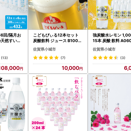
納税詐欺・偽サイトにご注意ください！】
税を割引で取り扱っているように見せかけた詐欺・偽サイトが発見され
税とは一切関係がございません。
プ申請書の受付済通知について
年6回/隔月お
こどもびぃる12本セット
強炭酸水レモン 1,00
プ特例申請書を当市にご提出頂き、受付を完了後、メールにて受付完了
の天然すい（
炭酸飲料 ジュース B100-
15本 炭酸 飲料 A06
ご連絡がつかなかった方につきましては、文書をお送りいたします。
24本) x 3
002
佐賀県小城市
佐賀県小城市
を希望される場合は、別途対応いたしますのでご連絡ください。
(13)
(7)
(3)
///////////////////////////////////////////////////////////////////
108,000
10,000
6,
般（申し込み、ご入金、その他）に関するお問合せ 【 小城市ふるさと納税
955-58-9696 （受付時間：平日9時～18時 ※特定休業期間を除
50-3606-3392
port@furusato-ogi.jp
///////////////////////////////////////////////////////////////////
品（配送その他）に関するお問合せ 【 小城市返礼品センター 】