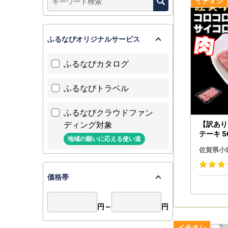
については
（定期便）
て、1年間
ふるなびオリジナルサービス
お米の保管
ふるなびカタログ
お届けした
ふるなびトラベル
ましたら、
【お届け日
ふるなびクラウドファン
ディング対象
【訳あり
次の場合に
テーキ 5
地域の願いに応える使い道
40-068
■事前にご
佐賀県小
■受取人様
価格帯
【注意】「
2023年
円～
円
先から変更