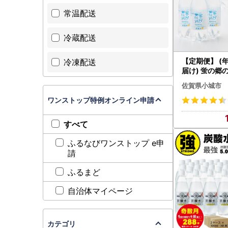
【ふるさと
常温配送
ふるさと納
ふるさと納
冷蔵配送
ワンストッ
【定期便】 (
冷凍配送
ワンストッ
届け) 蛍の郷
メールでの
炭酸水500mlｘ
佐賀県小城市
また、文書
ケース 偶数月 炭酸 Q108-
003
ワンストップ特例オンライン申請
//////////////
すべて
■ 寄附全
ふるなびワンストップ e申
請
・電話 0
・FAX 0
ふるまど
・メール sup
//////////////
自治体マイページ
■ お礼の
カテゴリ