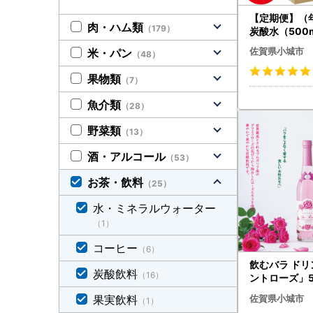
・電話 0
【定期便】（
・FAX 0
肉・ハム類
（179）
炭酸水（500
・メール ogi
（48本入り）×
佐賀県小城市
米・パン
（48）
料 Q072-003
//////////////
果物類
（7）
魚介類
（28）
野菜類
（13）
酒・アルコール
（53）
お茶・飲料
（25）
水・ミネラルウォーター
（1）
コーヒー
（6）
飲むバラ ド
炭酸飲料
（16）
ントローズ」5
美容 B190-0
果実飲料
佐賀県小城市
（1）