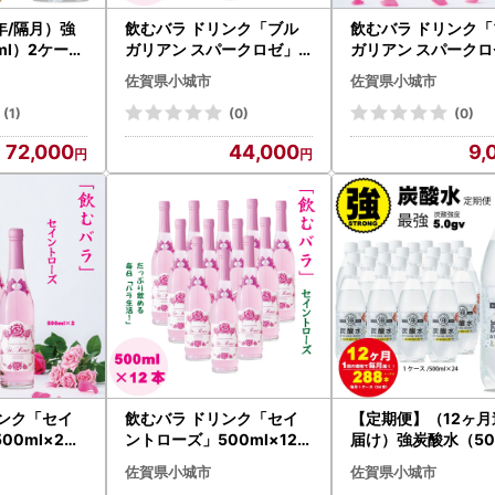
952-63-9654 （受付時間：平日9時00分～17時45分 ※特定
年/隔月）強
飲むバラ ドリンク「ブル
飲むバラ ドリンク「
952-63-9653
ml）2ケース
ガリアン スパークロゼ」2
ガリアン スパークロ
@frst-support.co.jp
6回 炭酸 飲
00ml×24本 美容 炭酸 D4
00ml×3本 美容 A0
佐賀県小城市
佐賀県小城市
40-002
9
///////////////////////////////////////////////////////////////////
(1)
(0)
(0)
72,000
44,000
9,
リンク「セイ
飲むバラ ドリンク「セイ
【定期便】（12ヶ月
00ml×2本
ントローズ」500ml×12本
届け）強炭酸水（50
14
美容 E870-001
）1ケース（24本入
佐賀県小城市
佐賀県小城市
2回 炭酸 飲料 Q072