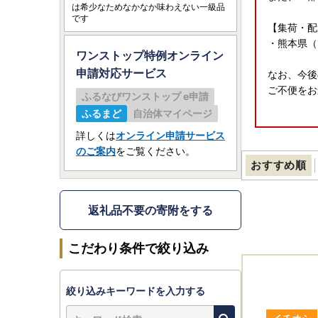
は希少なためなかなか味わえない一級品
です
【集荷・配
・熊本県（
ワンストップ特例オンライン
申請
対応サービス
なお、今後
ご不便をお
ふるなびワンストップ e申請
ふるまど
自治体マイページ
詳しくは
オンライン申請サービス
≪夏季休業
のご案内
をご覧ください。
・配送休止
おすすめ順
※夏季休業
※サイト上
返礼品不要の寄附をする
※返礼品に
※お問い合
こだわり条件で絞り込み
返礼品の受
絞り込みキーワードを入力する
（単品）返