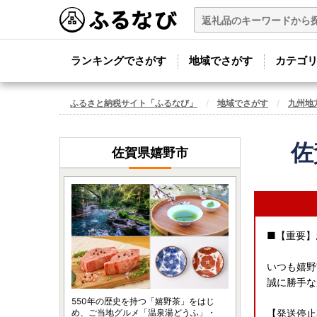
ランキングでさがす
地域でさがす
カテゴ
ふるさと納税サイト「ふるなび」
地域でさがす
九州地
佐
佐賀県嬉野市
■【重要】
いつも嬉野
誠に勝手な
550年の歴史を持つ「嬉野茶」をはじ
め、ご当地グルメ「温泉湯どうふ」・
【発送停止