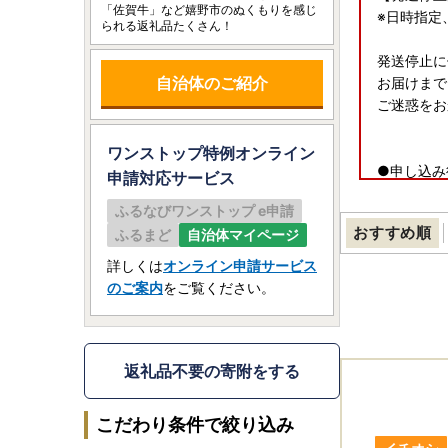
「佐賀牛」など嬉野市のぬくもりを感じ
※日時指定
られる返礼品たくさん！
発送停止に
自治体のご紹介
お届けまで
ご迷惑をお
ワンストップ特例オンライン
●申し込み
申請
対応サービス
【嬉野市ふ
ふるなびワンストップ e申請
TEL：050-
おすすめ順
ふるまど
自治体マイページ
受付時間：9:
(土曜日・
詳しくは
オンライン申請サービス
メール：ures
のご案内
をご覧ください。
【ワンスト
〒849-14
返礼品不要の寄附をする
佐賀県嬉野
嬉野市役所
こだわり条件で絞り込み
ふるさと納