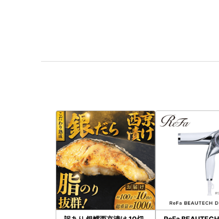
訳あり 銀鱈西京漬け 10切
ReFa BEAUTEC