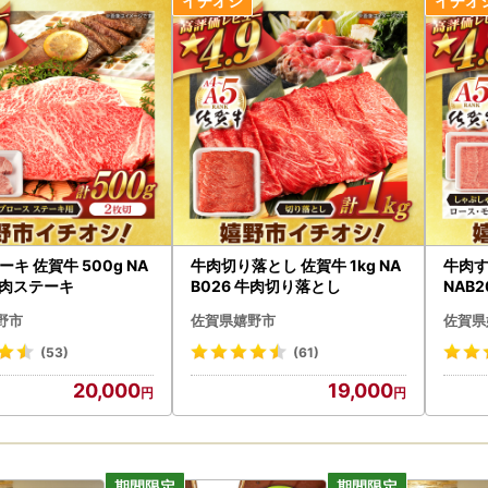
ップ申請書在中 とご記入ください。
の取り扱いについて】
だいた個人情報は、寄附金の受付、入金及び返礼品発送に係る確認・連
道のお知らせの広報等に利用するものであり、それ以外の目的で使用す
に関して、必要最低限の範囲において返礼品取扱い事業者に通知します
納税の対象となる地方団体の指定について】
和7年9月26日付総務大臣通知「ふるさと納税の対象となる地方団体の
キ 佐賀牛 500g NA
牛肉切り落とし 佐賀牛 1kg NA
牛肉す
昭和25年法律第226号）第37条の2第2項及び第314条の7第2項の
牛肉ステーキ
B026 牛肉切り落とし
NAB
されました。
間は、令和7年10月1日から令和8年9月30日までです。
野市
佐賀県嬉野市
佐賀県
(53)
(61)
20,000
19,000