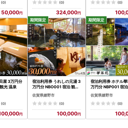
(0)
(0)
(0)
50,000
324,000
100,
田屋 3万円分
宿泊利用券 うれしの元湯 3
宿泊利用券 ホテル華
 観光 温泉
万円分 NBO001 宿泊 観光
万円分 NBP001 宿
温泉
温泉
佐賀県嬉野市
佐賀県嬉野市
(0)
(0)
(0)
100,000
100,000
100,