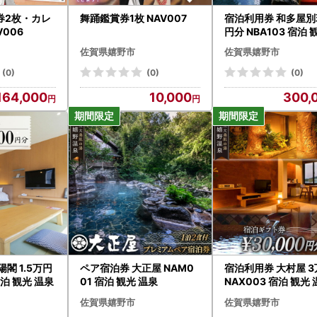
券2枚・カレ
舞踊鑑賞券1枚 NAV007
宿泊利用券 和多屋別
V006
円分 NBA103 宿泊 
泉
佐賀県嬉野市
佐賀県嬉野市
(0)
(0)
(0)
164,000
10,000
300,
閣 1.5万円
ペア宿泊券 大正屋 NAM0
宿泊利用券 大村屋 
宿泊 観光 温泉
01 宿泊 観光 温泉
NAX003 宿泊 観光
佐賀県嬉野市
佐賀県嬉野市