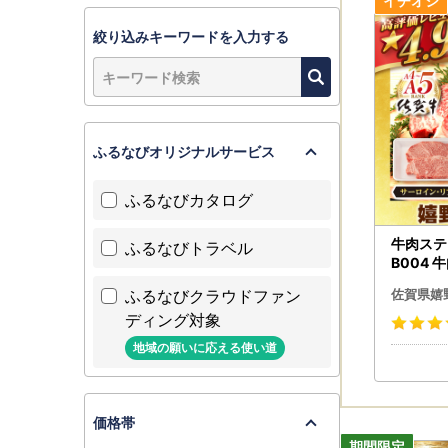
※ワンスト
絞り込みキーワードを入力する
【個人情報
お寄せいた
寄附の使い
返礼品発送
ふるなびオリジナルサービス
ふるなびカタログ
【ふるさと
嬉野市は令
牛肉ステー
ふるなびトラベル
地方税法（
B004 
として指定
ふるなびクラウドファン
指定対象期
佐賀県嬉
ディング対象
地域の願いに応える使い道
価格帯