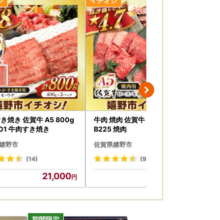
絡、各種お問い合わせ、
るものではありません。
。
指定について（通知）」にて、
き焼き 佐賀牛 A5 800g
牛肉 焼肉 佐賀牛 A5 800g NA
牛肉
規定に基づき、ふるさと納税の対象となる地方団体
201 牛肉すき焼き
B225 焼肉
NA
嬉野市
佐賀県嬉野市
佐
(14)
(9)
21,000
21,000