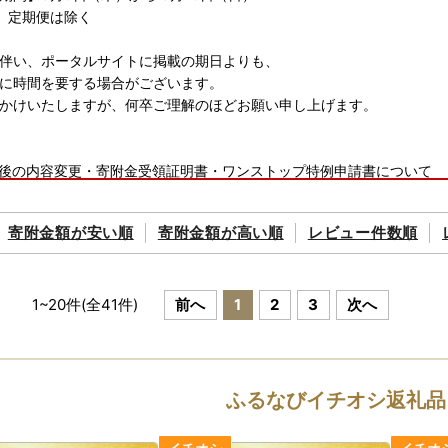
、定期便は除く
伴い、ポータルサイトに掲載の期日よりも、
に時間を要する場合がございます。
かけいたしますが、何卒ご理解のほどお願い申し上げます。
後の内容変更・寄附金受領証明書・ワンストップ特例申請書について
るさと納税サポート室】
8885-0492
寄附金額が
安い順
寄附金額が
高い順
レビュー件数順
00〜17:30
日曜日・祝日及び12月29日〜1月3日を除く)
hino@steamship.co.jp
1
~
20
件(全
41
件)
前へ
1
2
3
次へ
ップ特例申請書送付先】
92
市塩田町大字馬場下甲1769番地
ふるなびイチオシ返礼品
 秘書広報課 シティプロモーショングループ
税係宛