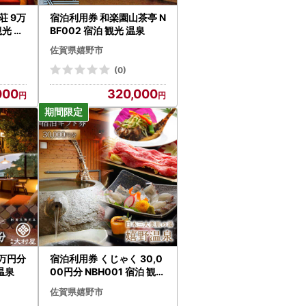
荘 9万
宿泊利用券 和楽園山茶亭 N
観光 温
BF002 宿泊 観光 温泉
佐賀県嬉野市
(0)
000
320,000
3万円分
宿泊利用券 くじゃく 30,0
 温泉
00円分 NBH001 宿泊 観光
温泉
佐賀県嬉野市