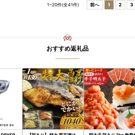
1
~
20
件(全
41
件)
前へ
1
2
3
おすすめ返礼品
H DRYER
【訳あり】 特大 西京漬け
明太子 訳あり 2kg 無着