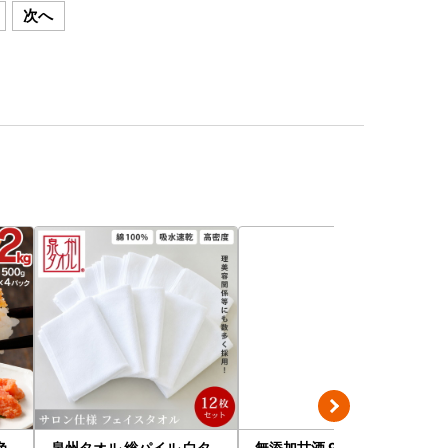
次へ
色
泉州タオル 総パイル 白タ
無添加甘酒 900ml×5本 甘