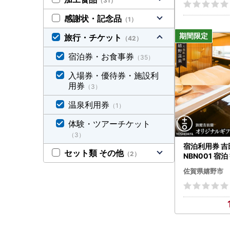
（31）
感謝状・記念品
（1）
旅行・チケット
（42）
宿泊券・お食事券
（35）
入場券・優待券・施設利
用券
（3）
温泉利用券
（1）
体験・ツアーチケット
（3）
宿泊利用券 吉
セット類 その他
（2）
NBN001 宿泊
佐賀県嬉野市