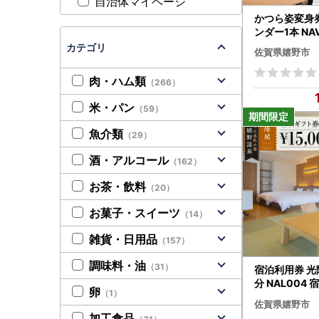
自治体マイページ
かつら姿変身
ンダー1本 NA
カテゴリ
佐賀県嬉野市
肉・ハム類
（266）
米・パン
（59）
魚介類
（29）
酒・アルコール
（162）
お茶・飲料
（20）
お菓子・スイーツ
（14）
雑貨・日用品
（157）
調味料・油
（31）
宿泊利用券 光陽
分 NAL004 
卵
（1）
佐賀県嬉野市
加工食品