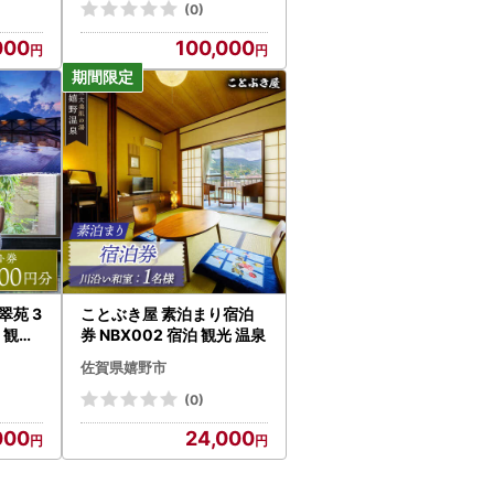
(0)
000
100,000
翠苑 3
ことぶき屋 素泊まり宿泊
泊 観光
券 NBX002 宿泊 観光 温泉
佐賀県嬉野市
(0)
000
24,000