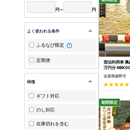
円～
円
よく使われる条件
ふるなび限定
定期便
宿泊利用券 萬象
万円分 NBK0
温泉
佐賀県嬉野市
特徴
ギフト対応
のし対応
在庫切れを含む