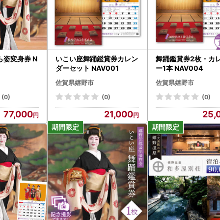
姿変身券 N
いこい座舞踊鑑賞券カレン
舞踊鑑賞券2枚・カ
ダーセット NAV001
ー1本 NAV004
佐賀県嬉野市
佐賀県嬉野市
(0)
(0)
(0)
77,000
21,000
25,