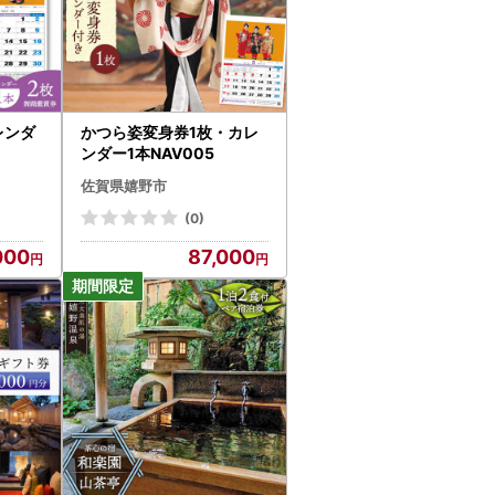
レンダ
かつら姿変身券1枚・カレ
ンダー1本NAV005
佐賀県嬉野市
(0)
000
87,000