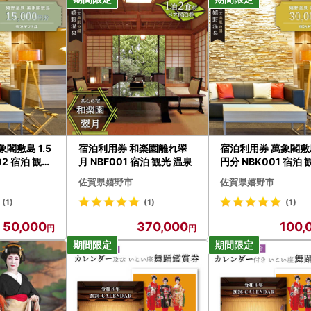
閣敷島 1.5
宿泊利用券 和楽園離れ翠
宿泊利用券 萬象閣敷
02 宿泊 観光
月 NBF001 宿泊 観光 温泉
円分 NBK001 宿泊 
泉
佐賀県嬉野市
佐賀県嬉野市
(1)
(1)
(1)
50,000
370,000
100,