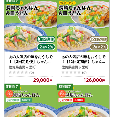
FBI013]
あの人気店の味をおうちで
あの人気店の味をおうちで
！【3回定期便】ちゃんぽ
！【12回定期便】ちゃん
ん・皿うどんセット4食セ
ぽん・皿うどんセット4食
佐賀県吉野ヶ里町
佐賀県吉野ヶ里町
ット（各2食） リンガーハ
セット（各2食） リンガー
(0)
(0)
ット 長崎ちゃんぽん チャ
ハット 長崎ちゃんぽん チ
29,000
126,000
ンポン うどん[FBI014]
ャンポン うどん[FBI016]