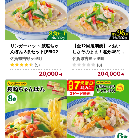
リンガーハット 減塩ちゃ
【全12回定期便】＜おい
んぽん 8食セット[FBI025
しさそのまま！塩分45%
]
カット＞リンガーハット
佐賀県吉野ヶ里町
佐賀県吉野ヶ里町
減塩ちゃんぽん 8食セット
(5)
(0)
チャンポン[FBI028]
20,000
204,000