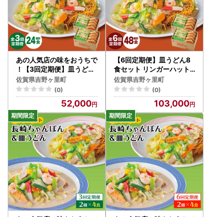
あの人気店の味をおうちで
【6回定期便】皿うどん8
！【3回定期便】皿うどん
食セット リンガーハット
8食セット リンガーハット
長崎ちゃんぽん 皿 うどん
佐賀県吉野ヶ里町
佐賀県吉野ヶ里町
長崎ちゃんぽん 皿 うどん[
[FBI009]
(0)
(0)
FBI008]
52,000
103,000