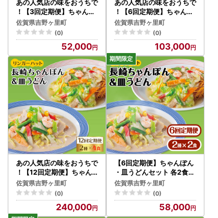
あの人気店の味をおうちで
あの人気店の味をおうちで
！【3回定期便】ちゃんぽ
！【6回定期便】ちゃんぽ
ん・皿うどん8食セット（
ん・皿うどん8食セット（
佐賀県吉野ヶ里町
佐賀県吉野ヶ里町
各4食） リンガーハット
各4食） リンガーハット
(0)
(0)
長崎ちゃんぽん チャンポ
長崎ちゃんぽん チャンポ
52,000
103,000
ン うどん[FBI011]
ン うどん[FBI012]
あの人気店の味をおうちで
【6回定期便】ちゃんぽん
！【12回定期便】ちゃん
・皿うどんセット 各2食セ
ぽん・皿うどん8食セット
ット リンガーハット 長崎
佐賀県吉野ヶ里町
佐賀県吉野ヶ里町
（各4食） リンガーフーズ
ちゃんぽん チャンポン う
(0)
(0)
リンガーハット 長崎ちゃ
どん[FBI015]
240,000
58,000
んぽん チャンポン うどん[