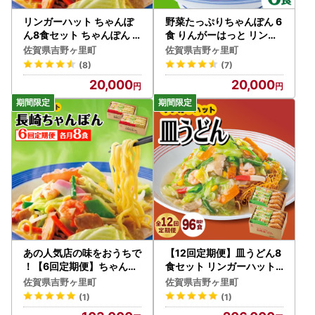
リンガーハット ちゃんぽ
野菜たっぷりちゃんぽん 6
ん8食セット ちゃんぽん
食 りんがーはっと リンガ
長崎ちゃんぽん[FBI002]
ーハット[FBI017]
佐賀県吉野ヶ里町
佐賀県吉野ヶ里町
(8)
(7)
20,000
20,000
あの人気店の味をおうちで
【12回定期便】皿うどん8
！【6回定期便】ちゃんぽ
食セット リンガーハット
ん8食セット リンガーハッ
長崎ちゃんぽん 皿 うどん
佐賀県吉野ヶ里町
佐賀県吉野ヶ里町
ト 長崎ちゃんぽん チャン
[FBI010]
(1)
(1)
ポン[FBI006]