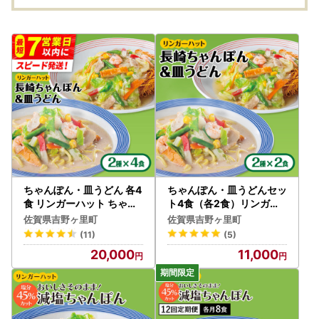
ちゃんぽん・皿うどん 各4
ちゃんぽん・皿うどんセッ
食 リンガーハット ちゃん
ト4食（各2食）リンガー
ぽん[FBI004]
ハット[FBI001]
佐賀県吉野ヶ里町
佐賀県吉野ヶ里町
(11)
(5)
20,000
11,000