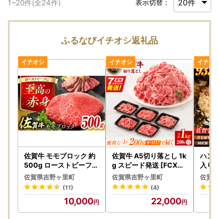
1
~
20
件(全
24
件)
表示切替：
ふるなびイチオシ返礼品
佐賀牛 モモブロック 約
佐賀牛 A5切り落とし 1k
ハンバ
500g ローストビーフ用
g スピード発送 [FCX00
入り 
等[FDB026]
1]
ーグ
佐賀県吉野ヶ里町
佐賀県吉野ヶ里町
佐賀県
(11)
(4)
10,000
22,000