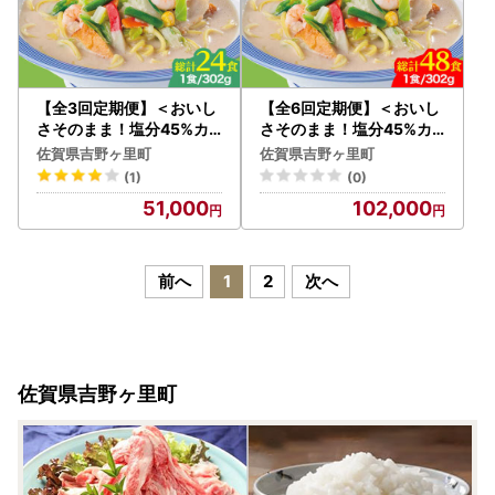
【全3回定期便】＜おいし
【全6回定期便】＜おいし
さそのまま！塩分45%カ
さそのまま！塩分45%カ
ット＞リンガーハット 減
ット＞リンガーハット 減
佐賀県吉野ヶ里町
佐賀県吉野ヶ里町
塩ちゃんぽん 8食セット
塩ちゃんぽん 8食セット
(1)
(0)
冷凍 国産 吉野ヶ里町/リン
冷凍 国産 吉野ヶ里町/リン
51,000
102,000
ガーフーズ 長崎ちゃんぽ
ガーフーズ 長崎ちゃんぽ
ん チャンポン うどん 冷凍
ん チャンポン うどん 冷凍
ギフト 長崎 スープ 麺 ちゃ
ギフト 長崎 スープ 麺 ちゃ
んぽん麺 ランチ リンガー
んぽん麺 ランチ リンガー
前へ
1
2
次へ
メニュー 送料無料[FBI02
メニュー 送料無料[FBI02
6]
7]
佐賀県吉野ヶ里町