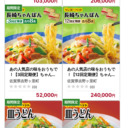
103,000
206,000
あの人気店の味をおうちで
あの人気店の味をおうちで
！【3回定期便】ちゃんぽ
！【12回定期便】ちゃん
ん8食セット リンガーハッ
ぽん8食セット リンガーフ
佐賀県吉野ヶ里町
佐賀県吉野ヶ里町
ト 長崎ちゃんぽん チャン
ーズ リンガーハット 長崎
(0)
(0)
ポン[FBI005]
ちゃんぽん チャンポン[FB
52,000
240,000
I007]