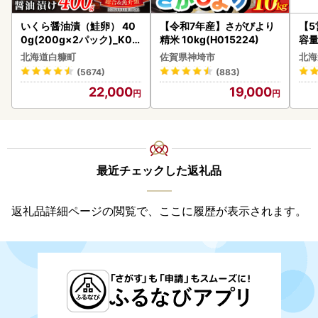
いくら醤油漬（鮭卵） 40
【令和7年産】さがびより
【
0g(200g×2パック)_K02
精米 10kg(H015224)
容量
2-1676
あ
北海道白糠町
佐賀県神埼市
北海
ーグ
(5674)
(883)
05
22,000
19,000
最近チェックした返礼品
返礼品詳細ページの閲覧で、ここに履歴が表示されます。