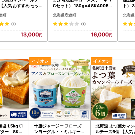
【人気 おすすめ セッ
Cセット） 180g×4 SKA005
ト） 3
無料 】 SKA032
【 人気 おすすめ 北海道 送料無
追町
北海道鹿追町
北海道
料 】
(1)
(1)
13,000
16,000
1.5kg (1
十勝ジャージー フローズ
北海道 よつ葉カマンベー
 バター SKA
ンヨーグルト・ミルキーア
ルチーズ6個 【人気