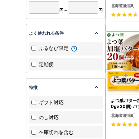
026
北海道鹿追町
円～
円
よく使われる条件
ふるなび限定
定期便
特徴
よつ葉バター加塩
ギフト対応
0g×20個) バ
7
北海道鹿追町
のし対応
在庫切れを含む