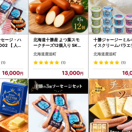
ーセージ・ハ
北海道十勝産 よつ葉スモ
十勝ジャージーミル
002 【 人気
ークチーズ12個入り SKA0
イスクリームバラエ
無料 】
28
ットA SKM004 【 人
北海道鹿追町
北海道鹿追町
海道 鹿追町 送料無料 
KM004
(1)
(1)
(1)
16,000
13,000
16,