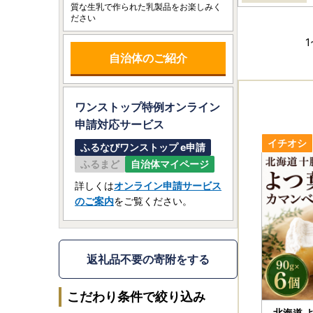
質な生乳で作られた乳製品をお楽しみく
ださい
1
自治体のご紹介
ワンストップ特例オンライン
申請
対応サービス
ふるなびワンストップ e申請
ふるまど
自治体マイページ
詳しくは
オンライン申請サービス
のご案内
をご覧ください。
返礼品不要の寄附をする
こだわり条件で絞り込み
北海道 よつ葉カマンベールチ