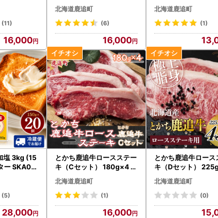
イス 10個セット SKM00
め セット 送料無料 】 SKA
北海道鹿追町
北海道鹿追町
2 【 北海道 鹿追町 送料無
032
料 】
(11)
(6)
(1)
16,000
16,000
13,
 3kg (15
とかち鹿追牛ロースステー
とかち鹿追牛ロース
ター SKA02
キ（Cセット） 180g×4 S
キ（Dセット） 225g
KA005 【 人気 おすすめ
KA008 【 人気 お
北海道鹿追町
北海道鹿追町
北海道 送料無料 】
北海道 送料無料 】
(5)
(1)
(0)
28,000
16,000
15,