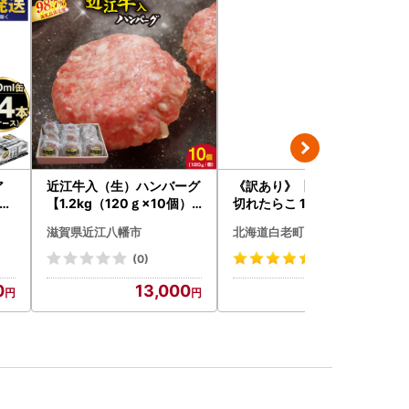
ア
近江牛入（生）ハンバーグ
《訳あり》【虎杖浜加工】
24
【1.2kg（120ｇ×10個）
切れたらこ 100ｇ×8個 80
hi
】【AG09W】
0g AK081
滋賀県近江八幡市
北海道白老町
(0)
(132)
0
13,000
9,500