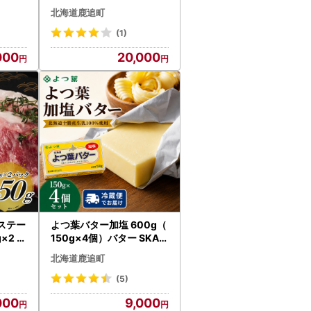
6 【 人気 ポーク 北海道 送
北海道鹿追町
料無料 】
(1)
000
20,000
ステー
よつ葉バター加塩 600g（
×2 S
150g×4個）バター SKA0
すすめ
25
北海道鹿追町
(5)
000
9,000