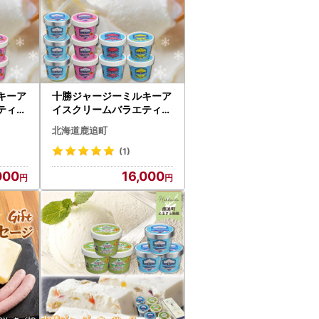
キーア
十勝ジャージーミルキーア
ティセ
イスクリームバラエティセ
気 北
ットB SKM005 【 人気 北
北海道鹿追町
】 S
海道 鹿追町 送料無料 】 S
KM005
(1)
000
16,000