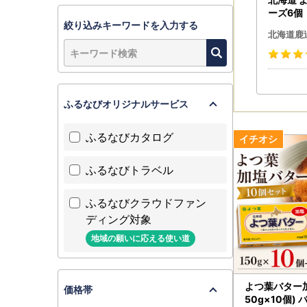
ーズ6個 
絞り込みキーワードを入力する
ト 送料
北海道鹿
ふるなびオリジナルサービス
ふるなびカタログ
ふるなびトラベル
ふるなびクラウドファン
ディング対象
地域の願いに応える使い道
よつ葉バター加塩 
価格帯
50g×10個)