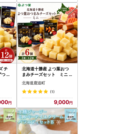
 チ
北海道十勝産 よつ葉おつ
つ S
まみチーズセット ミニ
【 おすすめ ギフト セット
北海道鹿追町
鹿追町 送料無料 】 SKA02
4
(1)
000
9,000