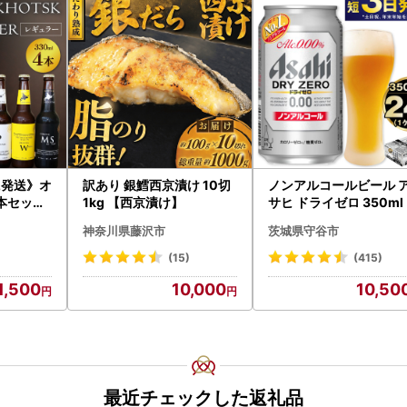
に発送》オ
訳あり 銀鱈西京漬け 10切
ノンアルコールビール 
本セット
1kg 【西京漬け】
サヒ ドライゼロ 350ml 
酒 ビール
本 ノンアル ビール asas
神奈川県藤沢市
茨城県守谷市
瓶ビール
守谷市
物 お中元
(15)
(415)
歳暮 お祝
1,500
10,000
10,50
ルトビー
 のし )【
最近チェックした返礼品