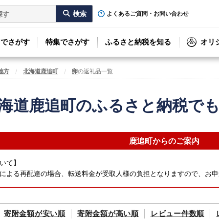
よくあるご質問・お問い合わせ
リでさがす
特集でさがす
ふるさと納税を知る
オリ
地方
北海道鹿追町
卵
の返礼品一覧
海道鹿追町のふるさと納税で
鹿追町からのご案内
いて】
による再配達の場合、転送料金が受取人様の負担となりますので、お申
寄附金額が
安い順
寄附金額が
高い順
レビュー件数順