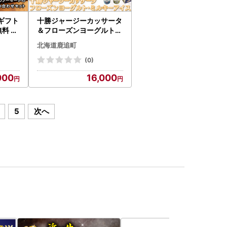
ギフト
十勝ジャージーカッサータ
＆フローズンヨーグルト・
ミルキーアイス SKM011
北海道鹿追町
【 北海道 鹿追町 送料無料
】
(0)
000
16,000
5
次へ