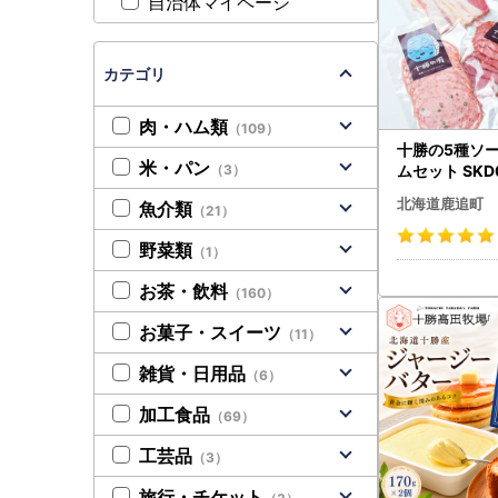
自治体マイページ
カテゴリ
肉・ハム類
（109）
十勝の5種ソ
米・パン
（3）
ムセット SKD
北海道 送料
北海道鹿追町
魚介類
（21）
野菜類
（1）
お茶・飲料
（160）
お菓子・スイーツ
（11）
雑貨・日用品
（6）
加工食品
（69）
工芸品
（3）
旅行・チケット