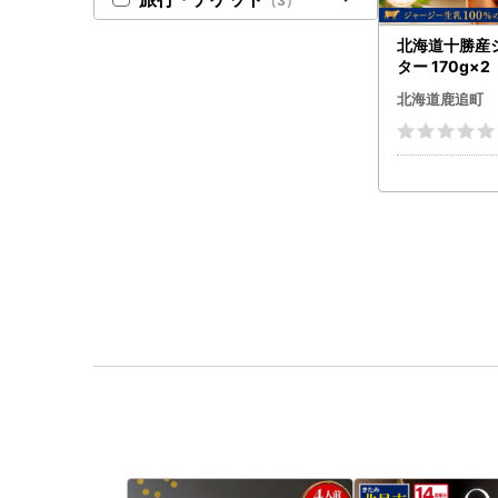
（3）
北海道十勝産
ター 170g×
KM083
北海道鹿追町