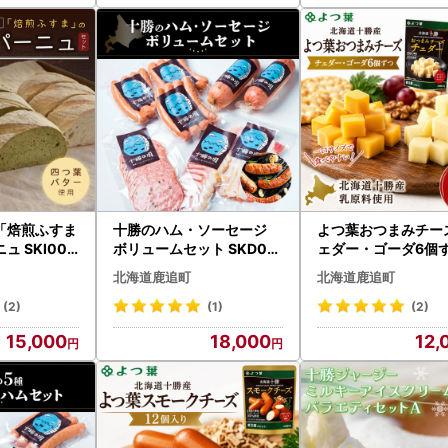
「焙煎ふすま
十勝のハム・ソーセージ
よつ葉おつまみチーズ
 SKI003
ボリュームセット SKD00
ェダー・ゴーダ6個ず
追町 送料無料
3 【 人気 北海道 送料無料
KA031
北海道鹿追町
北海道鹿追町
】
(2)
(1)
(2)
15,000
18,000
12,