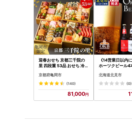
迎春おせち 京都三千院の
《14営業日以内
里 四段重 53品 おせち 冷蔵
ホーツクビール4
2027 先行予約
( 飲料 飲み物 お
京都府亀岡市
北海道北見市
クラフトビール 
贈答 ギフト 贈り
(140)
(0)
御中元 お歳暮 御
81,000
1
い プレゼント モ
ル 麦芽100% 熨斗
028-0064】