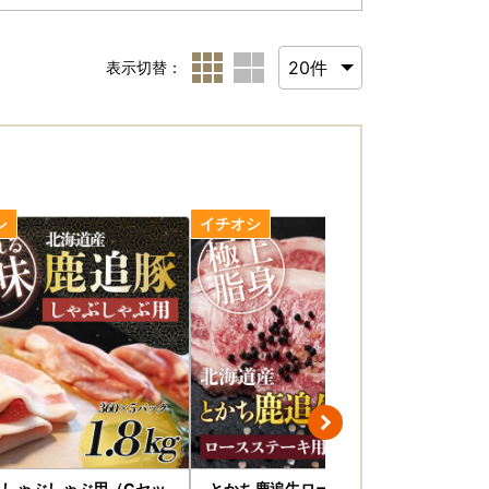
表示切替：
豚しゃぶしゃぶ用（Cセッ
とかち鹿追牛ロースステーキ（
よ