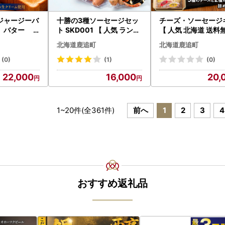
ジャージーバ
十勝の3種ソーセージセッ
チーズ・ソーセージ
2 バター S
ト SKD001 【 人気 ランキ
【 人気 北海道 送料無料 】
ング 行者にんにく 北海
SKH001
北海道鹿追町
北海道鹿追町
道 送料無料 】
(0)
(1)
(0)
22,000
16,000
20,
1
~
20
件(全
361
件)
前へ
1
2
3
4
おすすめ返礼品