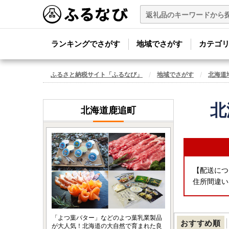
ランキングでさがす
地域でさがす
カテゴ
ふるさと納税サイト「ふるなび」
地域でさがす
北海道
北
北海道鹿追町
【配送につ
住所間違い
「よつ葉バター」などのよつ葉乳業製品
おすすめ順
が大人気！北海道の大自然で育まれた良