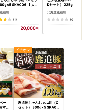
60g×5 SKA006 【 人気
Dセット） 225g×2 SKA008
よつ
ポーク 北海道 送料無料 】
【 人気 おすすめ 北海道 送料無
鹿追町
北海道鹿追町
北
料 】
(1)
(0)
20,000
15,000
鹿追豚しゃぶしゃぶ用（C
 おすす
セット） 360g×5 SKA00