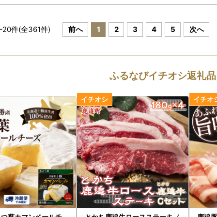
~
20
件(全
361
件)
前へ
1
2
3
4
5
次へ
ふるなびイチオシ返礼品
とかち鹿追牛ロースステーキ（
鹿追