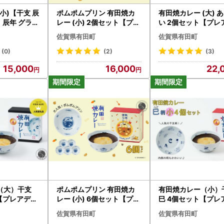
け（呉須で文様を描きます。）
小)【干支 辰
ポムポムプリン 有田焼カ
有田焼カレー (大) 
磁器の表面にガラスの光沢を与えるために釉薬をかけます。）
 辰年 グラン
レー (小) 2個セット【プレ
い 2個セット【プレ
本焼き窯で約1300度の高温で焼き上げます。）
 ギフト プレ
アデス】コラボ ボウル お
】ボウル お皿 焼カレ
（焼成後の釉薬の上に色絵具で文様を描きます。）
佐賀県有田町
佐賀県有田町
せ al017
皿 焼カレー 佐賀県産米 贈
賀県産米 贈り物 ギフト
焼成（赤絵窯に入れて約800度で焼き上げます。釉薬の上に色絵具が
り物 ギフト al004
013
(0)
(2)
(3)
りも15%ほど縮みます。）
15,000
16,000
22,
のお届けにつきまして】
島や諸島地域には、冷凍・冷蔵のお品をお届けできません。ご了承くだ
で発送いたします。
にご確認ください】
の配達日をご指定いただくことはできません。
備考欄等に入力いただい
お届け時期は、商品の「配送」情報をご覧ください。特に記載がないお
品時はさらに遅れる場合もございます。
際してご入力ください】
（大）干支
ポムポムプリン 有田焼カ
有田焼カレー（小）
にはお礼の品の受取希望の時間帯をご入力ください。
【プレアデス
レー (小) 6個セット【プレ
巳 4個セット【プレ
ただいた時間帯に配達できない地域がございます。）
 焼カレー 佐
アデス】コラボ ボウル お
】ボウル お皿 焼カレ
や長期不在になる期間がある場合は、必ず備考欄へご入力ください。
佐賀県有田町
佐賀県有田町
 ギフト al
皿 焼カレー 佐賀県産米 贈
賀県産米 贈り物 ギフト
物名等は必ずご入力ください。