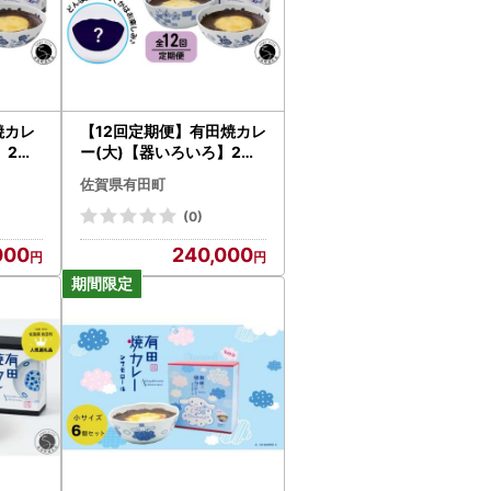
トがあります。ご不明な場合は、必ず寄附の手
焼カレ
【12回定期便】有田焼カレ
等迷惑メールフォルダやゴミ箱に自動振り分け
】2個
ー(大)【器いろいろ】2個
グラン
セット JR九州駅弁グラン
佐賀県有田町
等で発送メールが受信できない場合がございま
駅弁
プリ テレビ番組全国駅弁
7
ランキング1位 al018
(0)
-lg.jp」のドメイン指定受信設定をお願いい
000
240,000
ださい。
ございます。
類があります。成形し乾燥させた後、約900