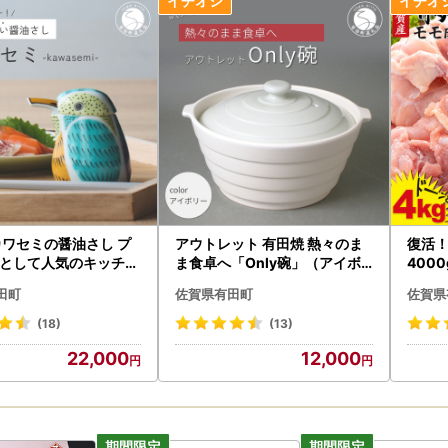
ームページ ワンストップ特例申請ダウンロード
ップ申請をオンラインで！】
オンラインワンストップ申請に対応しております。
手続きが大変便利になる「自治体マイページ」をぜひご利用ください。
/mypg.jp/
お届けにつきまして】
以降はご寄付が集中し一部の返礼品につきましては発送期日の表記にか
申し込みをお願いします。
せ窓口につきまして
カワセミの醤油さし プ
アウトレット 有田焼 熱々のま
復活
内容により対応窓口が異なります。
として人気のキッチン
ま食卓へ「Only碗」（アイボ
400
かけしますが、今一度内容をご確認の上お手続きください。
忠】有田焼 醤油さし
リー）大慶 ci014
bl018
田町
佐賀県有田町
佐賀県
し ed013
ップ特例申請書送付先】
(18)
(13)
役場総務課 ふるさと納税担当
22,000
12,000
4192
松浦郡有田町立部乙2202番地