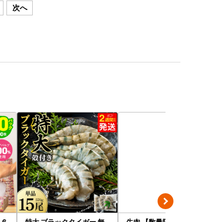
次へ
 6
特大 ブラックタイガー 無
牛肉 【数量限定】 宮崎牛