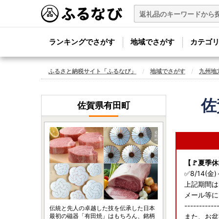
ランキングでさがす
地域でさがす
カテゴ
ふるさと納税サイト「ふるなび」
地域でさがす
九州地
佐
佐賀県有田町
【🚩夏季
✅8/14(金)
上記期間は
メール等に
-----------
伝統と先人の卓越した技を伝承した日本
最初の磁器「有田焼」はもちろん、銘柄
また、お盆