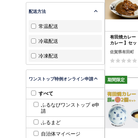
・ふるさと
配送方法
続きを行う
常温配送
【お礼の品
有田焼カレー
ご利用のセ
冷蔵配送
カレー 】セット
されたり、
佐賀県有田町
携帯メール
冷凍配送
す。
迷惑メール
たします。
ワンストップ特例オンライン申請
【長期不在
すべて
・5日間以
ふるなびワンストップ e申
※繁忙期に
請
【有田焼が
ふるまど
１：成形（
自治体マイページ
度の素焼き