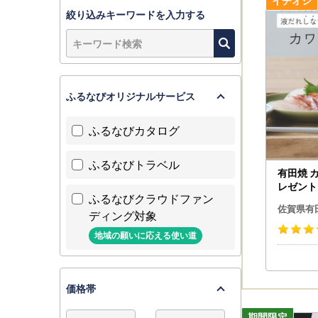
又は
絞り込みキーワードを入力する
有田町のホ
【ワンスト
当自治体は
ご寄附後の
ふるなびオリジナルサービス
又はhttps:/
【返礼品の
ふるなびカタログ
例年10月
お早めのお
お問い合わ
ふるなびトラベル
有田焼 
問い合わせ
レゼント
ご不便をお
ふるなびクラウドファン
雑貨【山
佐賀県有
しょうゆ差
ディング対象
【ワンスト
地域の願いに応える使い道
◆有田町
〒849-
佐賀県西
価格帯