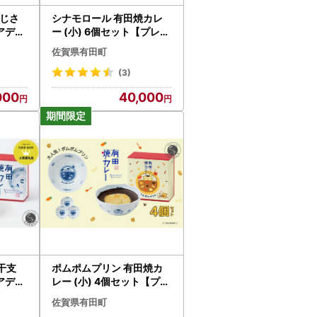
あじさ
シナモロール 有田焼カレ
アデス
ー (小) 6個セット【プレア
ー 佐
デス】コラボ ボウル お皿
佐賀県有田町
 al
焼カレー 佐賀県産米 贈り
焼き付いて完成します。完成した作品は、成形直
物 ギフト al003
(3)
000
40,000
さい。
ても対応できませんのでご了承ください。
品については、入金確認後2～3週間前後とな
干支
ポムポムプリン 有田焼カ
アデス
レー (小) 4個セット【プレ
ー 佐
アデス】コラボ ボウル お
佐賀県有田町
 al
皿 焼カレー 佐賀県産米 贈