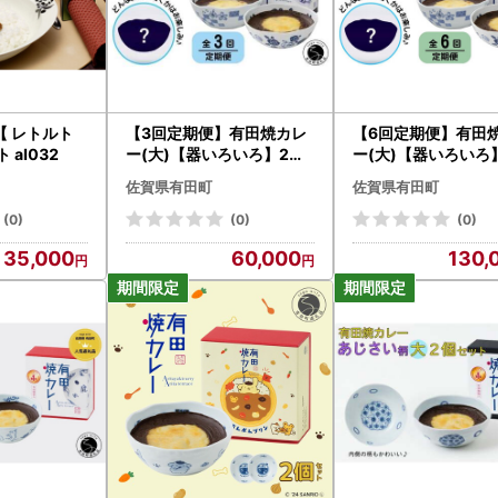
納税をイメージさせ商品を売りつけようとする悪質なショッピングサイ
前にお尋ねください。
発送メールや、町からの重要なお知らせが届かない場合がございます】
【 レトルト
【3回定期便】有田焼カレ
【6回定期便】有田
キュリティソフトやメールソフトに、迷惑メール防止機能が付いている
 al032
ー(大)【器いろいろ】2個
ー(大)【器いろいろ
セット JR九州駅弁グラン
セット JR九州駅弁
佐賀県有田町
佐賀県有田町
の場合、携帯電話以外からのメールは受信しない標準設定がされている
プリ テレビ番組全国駅弁
プリ テレビ番組全国
ランキング１位 al025
ランキング1位 al02
(0)
(0)
(0)
フォルダ内やセキュリティソフトのメーカーに確認のうえ、「＠furusato
35,000
60,000
130,
について】
上のご不在期間がある場合には、寄附申込フォームの備考欄へご記入く
つきましては、お届け時間をご指定いただいても時間が前後する場合が
できるまで】
陶土で形を作る工程です。大きく分けて、ろくろ成形と鋳込み成形の2種
窯で焼き上げ、強度と吸水性を高めます。）