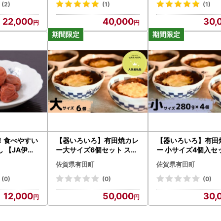
り物 ギフト al006
008
(2)
(1)
(1)
22,000
40,000
30,
際して予めご了承ください】
・住所が住民票情報と一致するかご確認ください。寄附金受領証明書は
住民票とは別の宛先に送付する場合は、別途「送付先」にてご指定くだ
後のキャンセルや申込内容の変更はできません。
入力内容に間違いがな
お礼の品につきまして、お届けの際に不在が続き配達できなかった場合
外のお品で再配送を希望される場合は、送料をご負担いただきます。
礼品をお申込みの場合は、それぞれ別々の発送になります。
や発送日も異なりますので、それぞれの受け取りをお願いいたします。
住民登録がある方は、ご寄附いただいてもお礼の品をお送りしておりま
ご寄附については、お礼の品の受取回数の制限は設けておりません。同
！食べやすい
【器いろいろ】有田焼カレ
【器いろいろ】有田
の品を受け取ることができます。
 【JA伊万
ー大サイズ6個セット スパ
ー 小サイズ4個入セ
めぼし 梅ぼし
イス ギフト プレゼント 贈
パイス ギフト プレ
佐賀県有田町
佐賀県有田町
り物 人気 お取り寄せ 冷凍
贈り物 人気 お取り寄
器 食器 al024
凍 器 食器 al020
(0)
(0)
(0)
12,000
50,000
30,