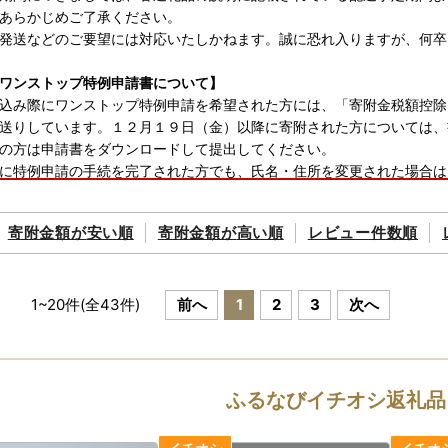
あらかじめご了承ください。
発送などのご要望には対応いたしかねます。誠に恐れ入りますが、何卒
のワンストップ特例申請書について】
込み際にワンストップ特例申請を希望された方には、「寄附金税額控除
送りしています。１２月１９日（金）以降に寄附された方については、
の方は申請書をダウンロードして提出してください。
に特例申請の手続を完了された方でも、氏名・住所を変更された場合は
届）の提出が必要です。
の特例申請書及び変更届の提出期限は、令和８年１月１０日（必着）で
寄附金額が
安い順
寄附金額が
高い順
レビュー件数順
いますのでご注意ください。
の提出先
４１９２
1
~
20
件(全
43
件)
前へ
1
2
3
次へ
浦郡有田町立部乙２２０２番地
 総務課 ふるさと納税担当
提出先誤りが多くなっています。提出先を間違われた場合は、提出期限
一度ご確認いただき郵送してください。
ふるなびイチオシ返礼品
ムページ ＞ 町政 ＞ まちの魅力 ＞ ふるさと納税 ＞ ふるさと納税ワ