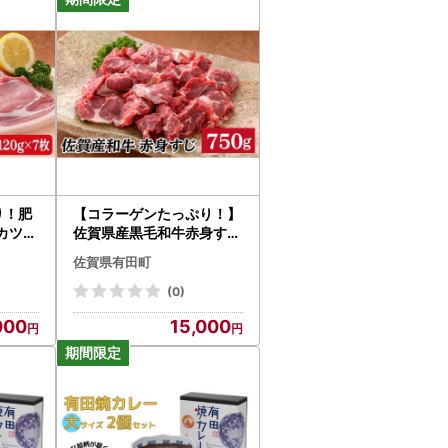
】
り！肥
【コラーゲンたっぷり！】
3)お電話番号、(4)お申込み日を、必ず明記くだ
カツ用
佐賀県産黒毛和牛赤身すじ
16
750g bl015
佐賀県有田町
(0)
していただき、画像データをメールに添付の
000
15,000
ご了承ください。
同様です。
案内はしておりません。ご了承下さい。