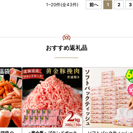
1
~
20
件(全
43
件)
前へ
1
2
3
おすすめ返礼品
福袋 ウ
＜黄金豚＞ブランドポーク
ソフトパックティッシュ