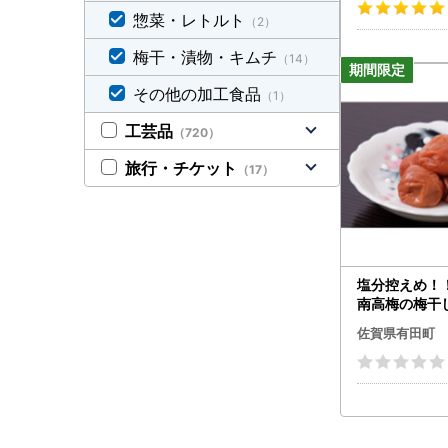
009
惣菜・レトルト
（2）
【ご注文に
梅干・漬物・キムチ
（14）
・必ず氏名
お礼の品を
その他の加工食品
（1）
・
寄附完了
工芸品
・飲食品の
（720）
※飲食品以
旅行・チケット
（17）
※複数の返
発送手配
・有田町に
・当町への
塩分控えめ！
都度、お礼
南高梅の梅干し
里】 漬物 う
佐賀県有田町
bu002