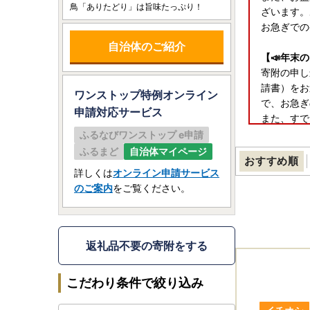
鳥「ありたどり」は旨味たっぷり！
ざいます。
お急ぎでの
自治体のご紹介
【📣年末
寄附の申し
請書）をお
ワンストップ特例オンライン
で、お急ぎ
申請
対応サービス
また、すで
出」（変更
ふるなびワンストップ e申請
令和７年分
ふるまど
自治体マイページ
おすすめ順
必要がござ
詳しくは
オンライン申請サービス
のご案内
をご覧ください。
特例申請書
〒８４９－
佐賀県西松
有田町役場
返礼品不要の寄附をする
※申請書の
寄附先を今
こだわり条件で絞り込み
有田町ホー