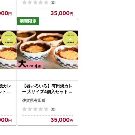
り物 ギフト al005
(0)
000
35,000
住民票の住所に送付いたします。
さい。
いかご確認ください。
、再送はいたしかねます。
せん。
一年内で複数回の寄附を行った場合でも、その
焼カレ
【器いろいろ】有田焼カレ
ット ス
ー 大サイズ4個入セット ス
ゼント
パイス ギフト プレゼント
佐賀県有田町
せ 冷
贈り物 人気 お取り寄せ 冷
凍 器 食器 al021
(0)
000
35,000