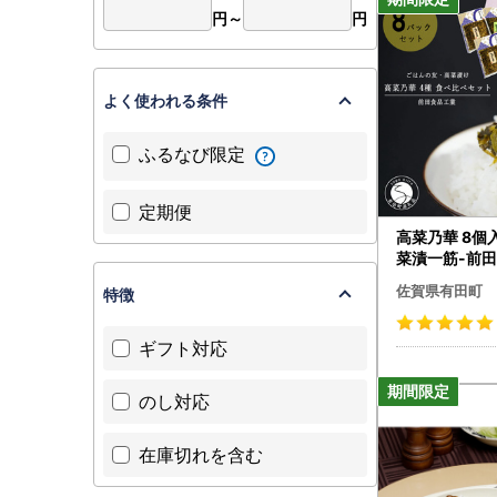
【寄附金受
円～
円
◆有田町
TEL：050
mail：sag
よく使われる条件
【返礼品に
◆有田町
ふるなび限定
TEL:095
メール:fulu
定期便
受付時間:平
高菜乃華 8個
※メールで
菜漬一筋-前田
さい。
001
佐賀県有田町
特徴
【お礼の品
万が一、お
ギフト対応
上、サポー
※初期不良
のし対応
※お急ぎの
※お客様都
在庫切れを含む
・返礼品発