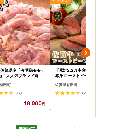
ご利用は「自治体マイページ」を検索、
かわらず、発送が遅れる可能性がございます。
！佐賀県産「有明鶏モモ」
【累計2.2万本突破！】佐賀牛
プレー
0g！大人気ブランド鶏！
赤身 ローストビーフ 400g（2
e 
個入）小分け 冷凍【有田まち
グレ
有田町
佐賀県有田町
佐
づくり公社】真空パック 黒毛
テル
和牛 和牛 牛肉 国産 za001
(17)
(201)
18,000
19,000