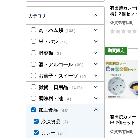
２：下絵付
有田焼カレー(
３：施釉（
柄】2個セット
カテゴリ
４：本焼（
プリ スパイス
５：上絵付
佐賀県有田町
ゼント お取り寄
６：上絵付
肉・ハム類
（138）
後の素地よ
米・パン
（11）
【クール便
野菜類
（2）
※一部の離
※佐川急便
酒・アルコール
（69）
お菓子・スイーツ
（14）
【ご注文前
・
お礼の品
雑貨・日用品
（1317）
・
返礼品の
ります。欠
調味料・油
（4）
加工食品
【ご注文に
（43）
有田焼カレー
・申込の際
冷凍食品
（2）
巳 2個セット
（ご希望い
】ボウル お皿
・
ご不在日
佐賀県有田町
カレー
（24）
賀県産米 贈り物
・番地や建