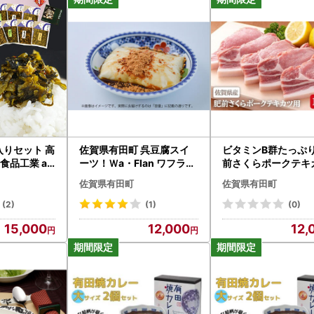
領証明書などの書類の発行・ワンストップ特例申請の受付に関すること
コールセンター
-3172-5425（平日9:00～17:15）
a.arita@do-furusato.jp
関すること(詳細・配送等)】
ふるさと納税サポートセンター
5-29-8322
sato@aritacci.jp
日9:00～17:00
入りセット 高
佐賀県有田町 呉豆腐スイ
ビタミンB群たっぷ
のお問い合わせの場合、(1)寄附者名、(2)ご利用のポータルサイト名、(
食品工業 ag
ーツ！Ｗa・Flan ワフラン
前さくらポークテキ
6個入 dr001
120g×7枚♪豚肉 bl0
佐賀県有田町
佐賀県有田町
の破損・欠陥品に関して】
(2)
(1)
(0)
礼の品に破損や欠陥等の不具合があった場合は、お礼の品の状態を撮影
15,000
12,000
12,
トセンターまで送信ください。
の場合、お礼の品の
到着後8日が経過した場合は対応できません
ので、
場合はお電話にてご連絡ください。
合での返品・交換は承っておりません。一度使用されたものについても
送時のお知らせは、メール送信のみとさせていただきます。電話でのご