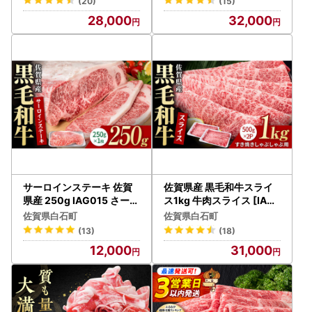
(20)
(15)
28,000
32,000
サーロインステーキ 佐賀
佐賀県産 黒毛和牛スライ
県産 250g IAG015 さーろ
ス1kg 牛肉スライス [IAG
いん ステーキ
007]
佐賀県白石町
佐賀県白石町
(13)
(18)
12,000
31,000