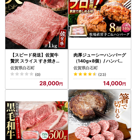
※お問い合わせ番号のお間違いにご注意ください。
【スピード発送】佐賀牛
肉厚ジューシーハンバーグ
贅沢 スライス すき焼き・
（140g×8個）/ ハンバー
しゃぶしゃぶ用 赤身 モモ
グ [IAX001]
佐賀県白石町
佐賀県白石町
1kg [IAG232]
(0)
(23)
28,000
14,000