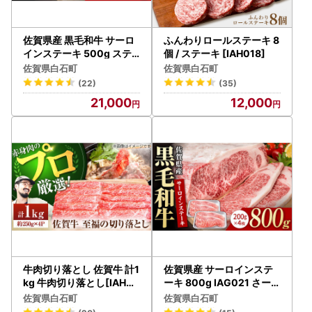
佐賀県産 黒毛和牛 サーロ
ふんわりロールステーキ 8
インステーキ 500g ステ
個 / ステーキ [IAH018]
ーキ [IAG016]
佐賀県白石町
佐賀県白石町
(22)
(35)
21,000
12,000
牛肉切り落とし 佐賀牛 計1
佐賀県産 サーロインステ
kg 牛肉切り落とし[IAH00
ーキ 800g IAG021 さーろ
6]
いん ステーキ
佐賀県白石町
佐賀県白石町