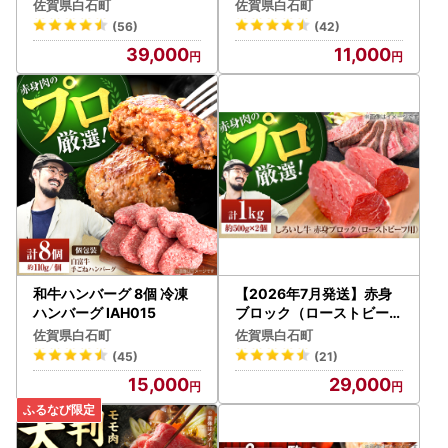
G003] 牛肉切り落とし
産黒毛和牛[IAG005] シャ
です。
佐賀県白石町
佐賀県白石町
ブシャブ
(56)
(42)
【一時所得について】
39,000
11,000
ふるさと納税でお送りする御礼品については、税制上の一時
所得に該当します。
一時所得は、年間50万円を超える場合に、超えた額につい
て課税対象となりますのでご注意ください。
※詳しくは国税庁ホームページをご参照ください。
参照先：法第34条《一時所得》関係
ーーーーーーーーーーーーーーーーーーーーーーーー
■白石町ふるさと納税サポート室
TEL：050-8885-0488
受付時間：9:00～17:30
和牛ハンバーグ 8個 冷凍
【2026年7月発送】赤身
(土曜日・日曜日・祝日及び12月29日～1月3日を除く)
ハンバーグ IAH015
ブロック（ローストビーフ
用） 1kg / 牛肉ブロック [I
メール：shiroishi@steamship.co.jp
佐賀県白石町
佐賀県白石町
AH007]
※お名前に旧字体または機種依存文字などが含まれている場
(45)
(21)
合、当町からお送りするメールにおいて、
15,000
29,000
システム上一部のメールソフトにて文字化けが発生する可能
性がございます。
何卒ご了承ください。