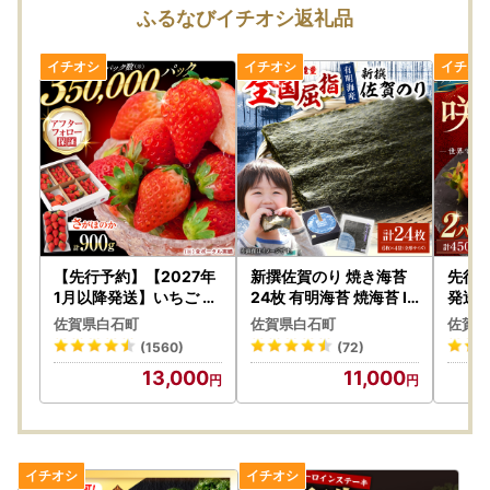
ふるなびイチオシ返礼品
【ワンストップ特例申請アプリ『IAM＜アイアム＞』のお知
らせ】
スマホのみでワンストップ特例申請を完結できるアプリ『IA
M＜アイアム＞』と『ふるまど』をご利用いただくことで、
スマホやパソコンで複数自治体の管理やワンストップ特例申
請ができるようになりました。
詳細については
こちら
をご確認ください。
【申込】
・クレジットカード決済でのお支払いの場合、原則寄附申込
【先行予約】【2027年
新撰佐賀のり 焼き海苔
先行予
者と同一名義である必要がありますのでご注意ください。
1月以降発送】いちご さ
24枚 有明海苔 焼海苔 IA
発送 
がほのか 900g / いちご
E002
』2パ
・寄附金額の入力間違いや二重申込等によるキャンセル、寄
佐賀県白石町
佐賀県白石町
佐賀県
[IAA024]
上）いち
附金額の変更については応じかねます。
(1560)
(72)
・電話番号は、日中に連絡が取れる番号をご登録ください。
13,000
11,000
返礼品やご寄附について、ご連絡させていただく場合がござ
います。
・ご登録メールアドレスが受信可能なアドレスかご確認くだ
さい。
・寄附者情報・書類送付先情報・配送先情報にお間違いがな