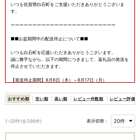
いつも佐賀県白石町をご支援いただきありがとうございま
す。
ーーーーーーーーーーーーーーーーーーーーーーーー
■■お盆期間中の配送停止について■■
いつも白石町を応援いただきありがとうございます。
誠に勝手ながら、以下の期間につきまして、返礼品の発送を
停止させていただきます。
【発送停止期間】8月6日（木）～8月17日（月）
※日付指定が入っているもの、季節もの、配送日時を連絡し
ているもの（定期便・お中元・最速配送など）は除きます
おすすめ順
安い順
高い順
レビュー件数順
レビュー評価順
発送停止に伴い、ポータルサイトに掲載の期日よりも、お届
けまでに時間を要する場合がございます。
1
~
20
件(全
398
件)
表示切替：
ご迷惑をおかけいたしますが、何卒ご理解のほどお願い申し
上げます。