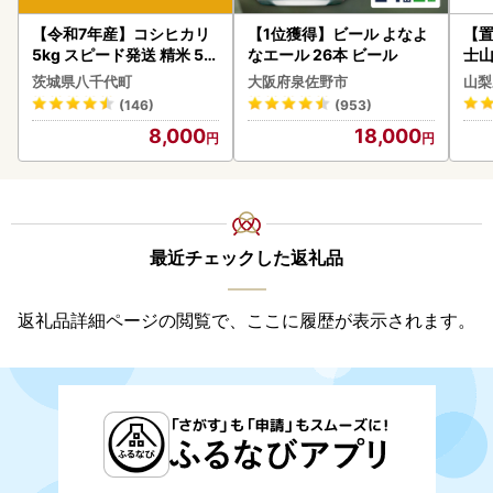
【令和7年産】コシヒカリ
【1位獲得】ビール よなよ
【置
5kg スピード発送 精米 5k
なエール 26本 ビール
士山
g x 1袋 白米 茨城県 八千代
BK1
茨城県八千代町
大阪府泉佐野市
山梨
町
(146)
(953)
8,000
18,000
最近チェックした返礼品
返礼品詳細ページの閲覧で、ここに履歴が表示されます。