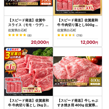
・発送準備状況との兼ね合いから、日付・曜日指定および、
発送前の個別連絡はご対応いたしかねます。
・長期不在によりお品が返送となった場合、再送およびお申
込みのキャンセルはご対応いたしかねます。
【スピード発送】佐賀牛
【スピード発送】佐賀産和
スライス（モモ・ウデ）7
牛 牛肉切り落とし500g [I
00g [IAG032] 牛肉スラ
AG001] 牛肉切り落とし
【偽サイトにご注意ください！】
佐賀県白石町
佐賀県白石町
イス
ふるさと納税サイトの画像や返礼品名を不正に使用し、掲載
(8)
(78)
している悪質なサイトがございます。
20,000
12,000
ふるさと納税は「寄附」ですので、申し込み金額を値引きす
ることはありません。
値引き表示されているものなどは詐欺サイトになります。十
分に注意してください。
【ふるさと納税の対象となる地方団体の指定について】
白石町は令和7年9月26日付総務大臣通知「ふるさと納税の
対象となる地方団体の指定について（通知）」にて、地方税
法（昭和25年法律第226号）第37条の2第2項及び第314条の
7第2項の規定に基づき、ふるさと納税の対象となる地方団体
として指定されました。
【スピード発送】佐賀産和
【スピード発送】牛しゃぶ
指定対象期間は、令和7年10月1日から令和8年9月30日まで
牛 牛肉切り落とし 2kg [IA
すき焼き用 400g 佐賀県