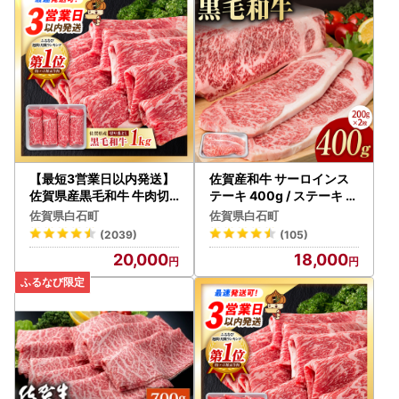
いかご確認をお願いします。
※返礼品配送先ご住所について※
お申込み時にご入力いただいたご住所に訂正や変更がある場
合、
ご連絡いただくタイミングによっては運送会社様の規定によ
り受取人様払いにて転送料金が発生します。
あらかじめご了承ください。
【最短3営業日以内発送】
佐賀産和牛 サーロインス
【書類】
佐賀県産黒毛和牛 牛肉切
テーキ 400g / ステーキ [I
り落とし1kg 牛肉切り落と
AG020]
・寄附金受領証明書やワンストップ特例申請書は、1ヶ月以
佐賀県白石町
佐賀県白石町
し [IAG002]
内に返礼品とは別に郵送にてお届けいたします。
(2039)
(105)
＜ワンストップ特例申請書郵送先＞
20,000
18,000
〒847-8790
佐賀県唐津市鏡4337番地1
シフトプラス（株）佐賀営業所 気付
佐賀県白石町ふるさと納税サポート室 宛
※ワンストップ特例申請受付業務を外部委託しています。
【返礼品】