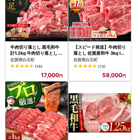
牛肉切り落とし 黒毛和牛
【スピード発送】牛肉切り
計1.2kg 牛肉切り落とし IA
落とし 佐賀産和牛 3kg IA
X003
G004 牛肉切り落とし
佐賀県白石町
佐賀県白石町
(16)
(13)
17,000
58,000