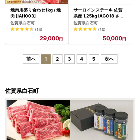
焼肉用盛り合わせ1kg / 焼
サーロインステーキ 佐賀
肉 [IAH003]
県産 1.25kg IAG018 さー
ろいん ステーキ
佐賀県白石町
佐賀県白石町
(14)
(13)
29,000
50,000
前へ
1
2
3
4
5
次へ
佐賀県白石町