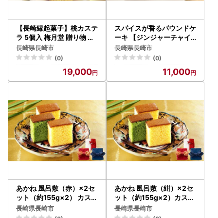
【長崎縁起菓子】桃カステ
スパイスが香るパウンドケ
ラ 5個入 梅月堂 贈り物 プ
ーキ 【ジンジャーチャイ
レゼント
】 1本 ／ 合計約480g スイ
長崎県長崎市
長崎県長崎市
ーツ デザート 焼菓子 焼き
(0)
(0)
菓子 洋菓子 長崎県 長崎市
19,000
11,000
あかね 風呂敷（赤）×2セ
あかね 風呂敷（紺）×2セ
ット（約155g×2） カステ
ット（約155g×2）カステ
ラ スイーツ 長崎
ラ スイーツ 長崎
長崎県長崎市
長崎県長崎市