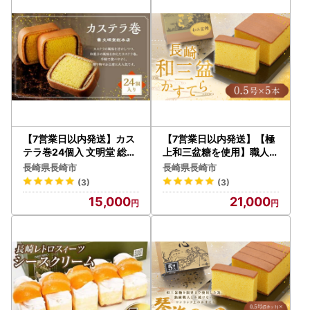
お受けしておりません。
・一部を除き、お礼の品の到着日指定はできません。
・お礼の品に不具合がございましたら、到着後3日以内に問
い合わせ窓口までご連絡ください。
【個人情報の取り扱いについて】
お寄せいただいた個人情報は、寄附金の受付、入金及び返礼
品発送に係る確認・連絡、各種お問い合わせ、寄附の使い道
【7営業日以内発送】カス
【7営業日以内発送】【極
のお知らせの広報等に利用するものであり、それ以外の目的
テラ巻24個入 文明堂 総本
上和三盆糖を使用】職人が
店 かすてら 贈り物 お土産
手焼きした長崎カステラ 0
で使用するものではありません。返礼品発送に関して、必要
長崎県長崎市
長崎県長崎市
常温
.5号×5本 かすてら カット
最低限の範囲において返礼品取扱い事業者に通知します。
(3)
(3)
なし
15,000
21,000