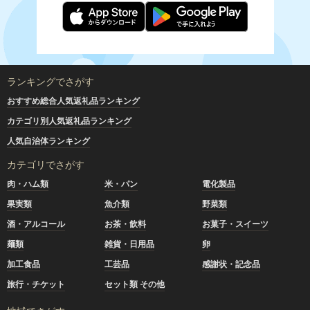
ランキングでさがす
おすすめ総合人気返礼品ランキング
カテゴリ別人気返礼品ランキング
人気自治体ランキング
カテゴリでさがす
肉・ハム類
米・パン
電化製品
果実類
魚介類
野菜類
酒・アルコール
お茶・飲料
お菓子・スイーツ
麺類
雑貨・日用品
卵
加工食品
工芸品
感謝状・記念品
旅行・チケット
セット類 その他