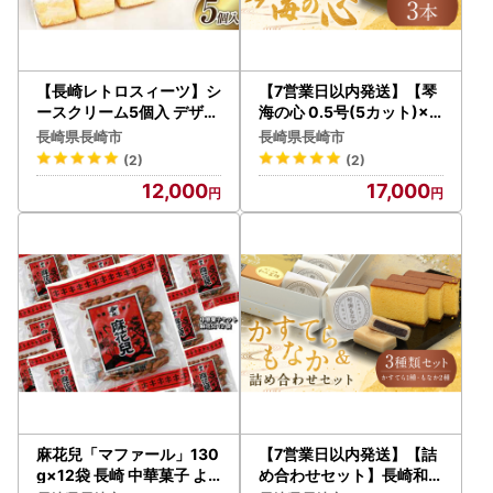
【長崎レトロスィーツ】シ
【7営業日以内発送】【琴
ースクリーム5個入 デザー
海の心 0.5号(5カット)×3
ト ケーキ
本】和三盆糖を限界まで使
長崎県長崎市
長崎県長崎市
用した為、熟練職人しか焼
(2)
(2)
けない、ワンランク上のか
12,000
17,000
すてら
麻花兒「マファール」130
【7営業日以内発送】【詰
g×12袋 長崎 中華菓子 よ
め合わせセット】長崎和三