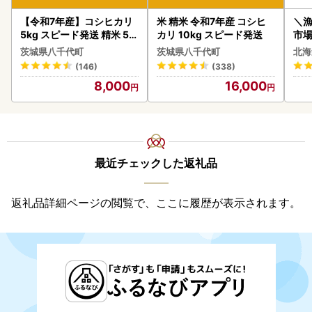
【令和7年産】コシヒカリ
米 精米 令和7年産 コシヒ
＼
5kg スピード発送 精米 5k
カリ 10kg スピード発送
市場
g x 1袋 白米 茨城県 八千代
貝柱
茨城県八千代町
茨城県八千代町
北海
町
(146)
(338)
8,000
16,000
最近チェックした返礼品
返礼品詳細ページの閲覧で、ここに履歴が表示されます。