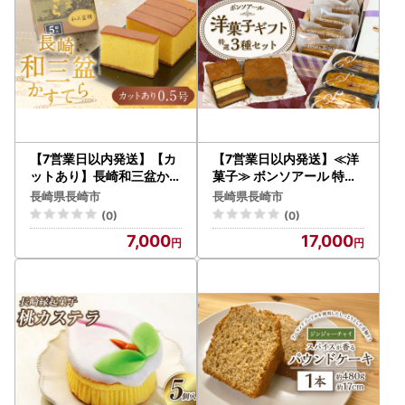
【7営業日以内発送】【カ
【7営業日以内発送】≪洋
ットあり】長崎和三盆かす
菓子≫ ボンソアール 特選
てら0.5号 カステラ デザ
ギフト 3種セット ( チョコ
長崎県長崎市
長崎県長崎市
ート スイーツ 琴海堂
レンガ レーズンサンド ス
(0)
(0)
イートポテト )
7,000
17,000