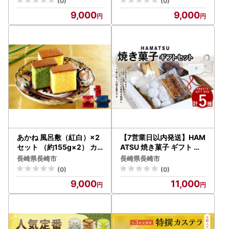
(0)
(0)
9,000
9,000
あかね 風呂敷（紅白）×2
【7営業日以内発送】HAM
セット （約155g×2） カ
ATSU 焼き菓子 ギフト セ
ステラ スイーツ 長崎
ット スノーボール フロラ
長崎県長崎市
長崎県長崎市
ンタン クッキー ショコラ
(0)
(0)
メレンゲ オレンジ マーマ
9,000
11,000
レード お菓子 焼菓子 詰め
合わせ 長崎県 長崎市