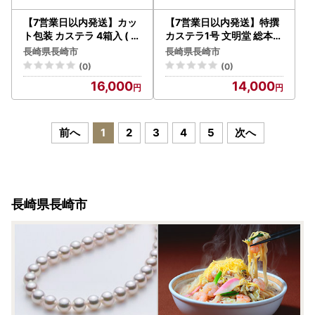
【7営業日以内発送】カッ
【7営業日以内発送】特撰
ト包装 カステラ 4箱入 ( プ
カステラ1号 文明堂 総本店
レーン 抹茶 チョコレート
かすてら 贈り物 お土産 常
長崎県長崎市
長崎県長崎市
) 文明堂総本店 カステラ
温
(0)
(0)
デザート おやつ
16,000
14,000
前へ
1
2
3
4
5
次へ
長崎県長崎市