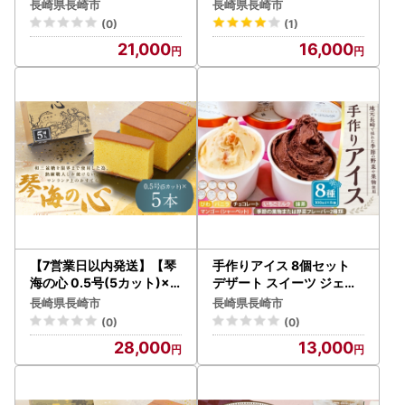
りより
盆かすてら 1号 ＆ 長崎銘
長崎県長崎市
長崎県長崎市
菓の琴海もなか2種×各4個
(0)
(1)
21,000
16,000
【7営業日以内発送】【琴
手作りアイス 8個セット
海の心 0.5号(5カット)×5
デザート スイーツ ジェラ
本】和三盆糖を限界まで使
ート シャーベット
長崎県長崎市
長崎県長崎市
用した為、熟練職人しか焼
(0)
(0)
けない、ワンランク上のか
28,000
13,000
すてら