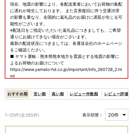
現在、地震の影響により、各配送業者においてお荷物の集配
に遅れが発生しております。 また災害復旧に伴う交通渋滞
の影響も重なり、全国的に返礼品のお届けに遅延が生じる可
能性がございます。
※配送日をご指定いただいた返礼品につきましても、ご希望
通りにお届けできない場合がございます。
最新の配送状況につきましては、各運送会社のホームページ
をご確認ください。
■ ヤマト運輸：熊本県熊本地方を震源とする地震の影響に
よるお荷物のお届けについて
https://www.yamato-hd.co.jp/important/info_260728_2.ht
ml
■ 佐川急便：令和8年熊本地震に伴う集配への影響について
https://www2.sagawa-exp.co.jp/information/detail/406/
おすすめ順
安い順
高い順
レビュー件数順
レビュー評価順
■ 日本郵便（ゆうパック）：熊本県熊本地方を震源とする
地震の影響について
https://www.post.japanpost.jp/newsrelease/pressrelease/
1
~
20
件(全
265
件)
表示切替：
9879629480.html
寄附者の皆様にはご不便、ご迷惑をおかけし誠に申し訳ござ
いませんが、何卒ご理解賜りますようお願い申し上げます。