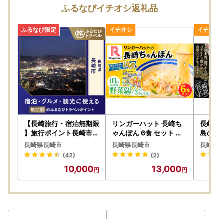
ふるなびイチオシ返礼品
【申し込みについて】
・原則、お申込み後のキャンセルはできません。寄附金額の
入力間違いや二重申込み、お礼の品の誤選択にはご注意くだ
さい。
・万が一、お申込み完了後に内容変更（配送先変更含む）が
生じた際は必ず問い合わせ窓口までご連絡をお願いいたしま
す。
※マイページ上のみで変更された情報は反映されませんので
ご注意ください。
【長崎旅行・宿泊無期限
リンガーハット 長崎ち
長崎
】旅行ポイント長崎市ふ
ゃんぽん 6食 セット 国
島の恵
るなびトラベルポイント
産野菜 具材入り チャン
こ 練
【お礼の品の発送について】
長崎県長崎市
長崎県長崎市
長崎県
ポン 簡単調理 時短
蒲鉾 
・お礼の品は直接提供事業者より発送いたします。配送期日
(42)
(2)
は商品ページをご確認ください。
10,000
13,000
・事前に出荷予定日等のご連絡は行っておりません。
・不在日や転居予定があられる場合は、【備考欄】へご記入
ください。原則、お品の再送や発送後の転送料は負担いたし
かねます。
・不在日や転居予定以外でのお礼の品配送に関するご要望は