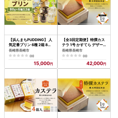
【浜んまちPUDDING】 人
【全3回定期便】特撰カス
気定番プリン 6種 2箱 80g
テラ 1号 かすてら デザー
x12個セット ／デザート
ト スイーツ 長崎名物 お菓
長崎県長崎市
長崎県長崎市
セット 洋菓子 お土産 冷蔵
子
(0)
(0)
便 カスタード チョコレー
15,000
42,000
ト 抹茶 ミルクティー チー
ズ 黒ゴマ 長崎県 長崎市