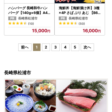
ハンバーグ 長崎和牛ハン
海鮮丼【海鮮漬け丼】3種
バーグ【140g×6個】A4
×4P さば ぶり あじ 【B6-
～A5ランク使用【B5-06
046】
長崎県松浦市
長崎県松浦市
7】
(10)
(50)
15,000
16,000
前へ
1
2
3
4
5
次へ
長崎県松浦市