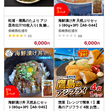
返礼品のお受け取り後はすぐに中身や状態をご確認いただ
き、万が一不具合等がございましたら、大変お手数ではござ
いますがお問い合わせ先まで画像を添付の上ご連絡いただき
ますようお願い申し上げます。
松浦・潮風のたより アジ
海鮮漬け丼 天然ぶりセッ
なお、お受け取りからお日にちが経過した後のご連絡につき
昆布出汁10枚入り( 魚 鯵
ト(80g×3P)【A6-044】
干物 海鮮 おすすめ 人気 セ
ましては対応いたしかねる場合がございますのであらかじめ
長崎県松浦市
長崎県松浦市
ット 詰め合わせ 国産 大容
ご了承ください。
(1)
(0)
量)【A6-037】
6,000
6,000
■問い合わせについて■
お問い合わせの際は、寄附者様氏名・申込番号を添えてお問
い合わせください。メールでのお問い合わせが非常に多く、
ご回答にお時間を要しております。誠に恐縮ではございます
が、ご回答までに1週間ほどお時間を頂く場合もございます
のであらかじめご了承ください。
また、お電話も大変混み合っておりご迷惑をおかけしており
ますが、何卒よろしくお願い申し上げます。
▼ お問い合わせ先
【ワンストップ特例申請書類に関すること】
松浦市役所 ふるさと納税・魅力発信室（平日 8:30～17:
海鮮漬け丼 天然あじセッ
惣菜【レンジで簡単！】鷹
15 ※年末年始は除く）
ト(80g×3P)【A6-045】
島のアジフライ 4枚 お惣