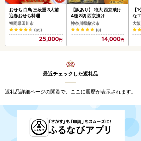
おせち 白鳥 三段重 3人前
【訳あり】 特大 西京漬け
【1
迎春おせち料理
4種 8切 西京漬け
なエ
福岡県田川市
神奈川県藤沢市
大阪
(65)
(8)
25,000
14,000
最近チェックした返礼品
返礼品詳細ページの閲覧で、ここに履歴が表示されます。