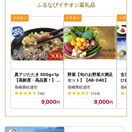
2025年12月30日（火）～12月31日（水）のご入金分は、2
ふるなびイチオシ返礼品
026年1月3日（土）までに発送いたします。
※年末年始は、郵便の発送が遅れる場合がございます。時間
に余裕をもった申請をお願いいたします。
・寄附金受領証明書
2025年12月25日（木）までにご入金いただいた寄附につい
ては、年内に発送いたします。
2025年12月26日（金）～12月31日（水）のご入金分は、20
26年1月5日（月）から発送いたします。
真アジたたき 500g×1p
野菜【旬のお野菜大満足
玄界
※※※お申込みいただく前に必ず下記をご確認ください。※※※
【高鮮度・高品質！】
セット】【A8-040】
ひれ
あじ【A9-043】
～4人
■寄附申込について■
長崎県松浦市
長崎県松浦市
長崎県
鍋 新鮮
寄附者様のご都合による寄附申込のキャンセルや返礼品の変
(16)
(124)
更等はいたしかねますのであらかじめご了承ください。
9,000
8,000
■返礼品について■
▼申込前
返礼品をお受け取りいただけない長期ご不在期間がございま
したら、備考欄にご入力ください。返礼品によっては、配送