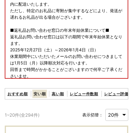
内に配送いたします。
ただし、特定のお礼品に寄附が集中するなどにより、発送が
遅れるお礼品が出る場合がございます。
■返礼品お問い合わせ窓口の年末年始休業について■
返礼品お問い合わせ窓口は以下の期間で年末年始休業となり
ます。
2025年12月27日（土）～2026年1月4日（日）
休業期間中にいただいたメールのお問い合わせにつきまして
は1月5日（月）以降順次対応を行います。
回答まで時間がかかることがございますので何卒ご了承くだ
さいませ。
おすすめ順
安い順
高い順
レビュー件数順
レビュー評価順
【書類の送付について】
・ワンストップ特例申請書
2025年中の寄附のワンストップ特例申請の手続き期限は20
1
~
20
件(全
294
件)
表示切替：
26年1月10日（土）となります。
2025年12月29日（月）までにご入金いただいた寄附につい
ては、必要書類を年内に発送いたします。