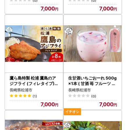
(0)
(0)
7,000
7,000
鷹ら島特製 松浦 鷹島のア
生甘酒いちごおーれ 500g
ジフライ (フィレタイプ)8
×1本 ( 甘酒 苺 フルーツ 生
枚(4枚入り×2パック)【A
甘酒 いちごおーれ 冷凍 イ
長崎県松浦市
長崎県松浦市
7-084】
チゴ ストロベリー )【A7-
(1)
(0)
073】
7,000
7,000