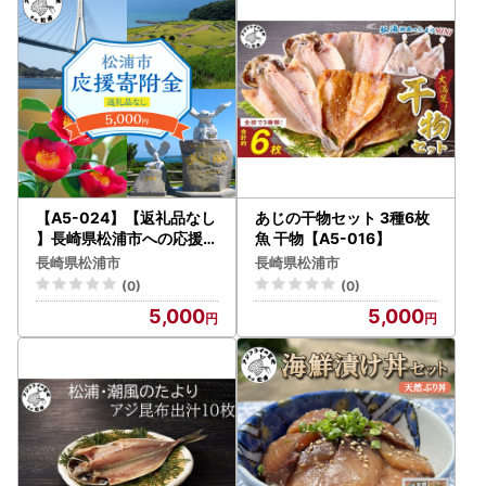
日の指定をできかねる場合がございます。返礼品詳細ページ
をよくご確認の上、お申し込みください。
また、発送予定につきましては、お選びいただく返礼品によ
り異なります。各返礼品詳細ページの「配送」欄に記載して
おりますので、ご確認の上お申し込みください。なお、12月
はお申し込みが集中するため、返礼品のお届けまでにお時間
を要しますことをあらかじめご了承の上お申し込みいただき
ますようお願いいたします。
▼申込後（お届け前）
【A5-024】【返礼品なし
あじの干物セット 3種6枚
返礼品の発送時には、ご登録のメールアドレス宛に発送開始
】長崎県松浦市への応援寄
魚 干物【A5-016】
附金(5,000円分)
案内のメールをお送りしております。
長崎県松浦市
長崎県松浦市
寄附者様のご都合により返礼品が発送元事業者へ返品された
(0)
(0)
場合は再送いたしかねますので、お早めにお受け取りいただ
5,000
5,000
きますようお願いいたします。
また、返礼品のお届け先変更をご希望の方は、下記のお問い
合わせ先までご連絡いただきますようお願いいたします。
なお、返礼品の発送準備中のためご連絡いただくタイミング
により対応いたしかねる場合がございますので、あらかじめ
ご了承ください。
▼お届け後