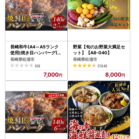
長崎和牛(A4～A5ランク
野菜【旬のお野菜大満足セ
使用)焼き目ハンバーグ(14
ット】【A8-040】
0g×2個)( 長崎和牛 ハンバ
長崎県松浦市
長崎県松浦市
ーグ A4ランク以上 牛肉 豚
(0)
(124)
肉 肉 冷凍 ボイル 個包装
7,000
8,000
おかず お弁当 人気 大人気
）【A7-072】