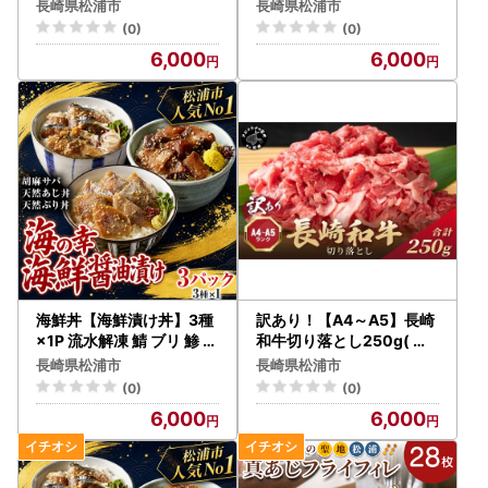
菜 お弁当【A6-041】
電 話：０９５６－７２－１３２１
長崎県松浦市
長崎県松浦市
(0)
(0)
【オンラインワンストップ特例申請に関すること】
6,000
6,000
松浦市ふるさと納税サポート室 （営業時間 9:00～18:00
※土日祝日を除く）
電 話：０５０－３０９６－９２０９
【 寄附申込・返礼品に関すること】
ふるさと納税返礼品お問い合わせ窓口（営業時間10:00～
18:30 ※土日祝日・年末年始を除く）
電 話：０５０－１７５０ー０７１０
メール：contact_r-g@furusatonouzei.jp
海鮮丼【海鮮漬け丼】3種
訳あり！【A4～A5】長崎
×1P 流水解凍 鯖 ブリ 鯵 サ
和牛切り落とし250g( 牛
バ さば ぶり【A6-028】
肉 おすすめ 長崎和牛 バー
長崎県松浦市
長崎県松浦市
ベキュー 焼肉 切り落とし
(0)
(0)
冷凍 国産 送料無料 赤身 )
6,000
6,000
【A6-036】