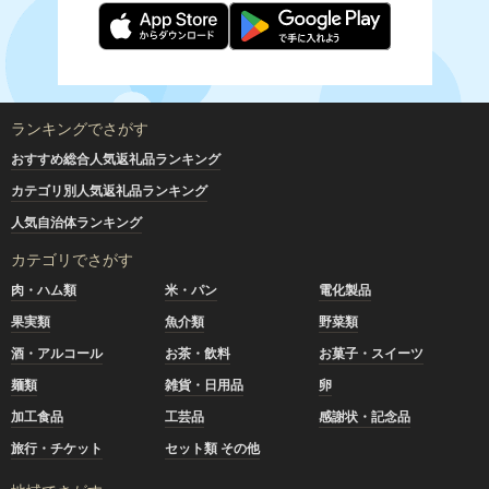
ランキングでさがす
おすすめ総合人気返礼品ランキング
カテゴリ別人気返礼品ランキング
人気自治体ランキング
カテゴリでさがす
肉・ハム類
米・パン
電化製品
果実類
魚介類
野菜類
酒・アルコール
お茶・飲料
お菓子・スイーツ
麺類
雑貨・日用品
卵
加工食品
工芸品
感謝状・記念品
旅行・チケット
セット類 その他