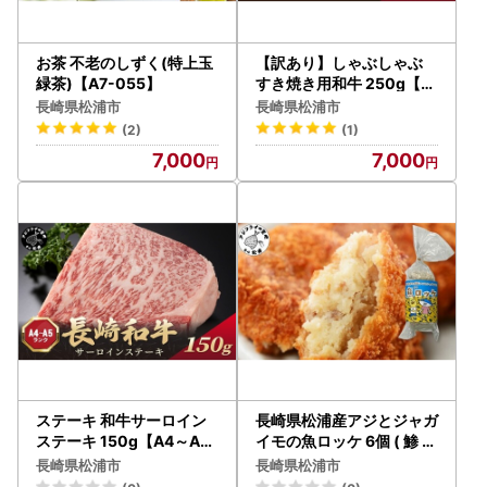
お茶 不老のしずく(特上玉
【訳あり】しゃぶしゃぶ
緑茶)【A7-055】
すき焼き用和牛 250g【A
4～A5】肩ﾛｰｽ・ﾊﾞﾗ ﾓﾓ【A
長崎県松浦市
長崎県松浦市
7-071】
(2)
(1)
7,000
7,000
ステーキ 和牛サーロイン
長崎県松浦産アジとジャガ
ステーキ 150g【A4～A5
イモの魚ロッケ 6個 ( 鯵 コ
】牛肉【A7-070】
ロッケ 冷凍 )【A7-074】
長崎県松浦市
長崎県松浦市