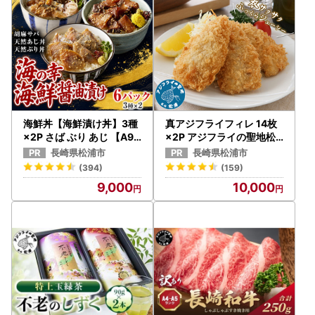
海鮮丼【海鮮漬け丼】3種
真アジフライフィレ 14枚
×2P さば ぶり あじ 【A9-
×2P アジフライの聖地松
055】
浦【B0-216】
長崎県松浦市
長崎県松浦市
(394)
(159)
9,000
10,000