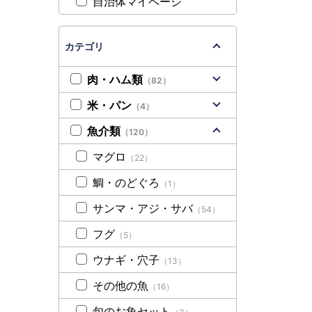
自治体マイページ
カテゴリ
肉・ハム類
（82）
米・パン
（4）
魚介類
（120）
マグロ
（22）
鯛・のどぐろ
（1）
サンマ・アジ・サバ
（54）
フグ
（5）
ウナギ・穴子
（13）
その他の魚
（16）
旬のお魚セット