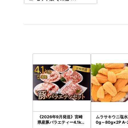
《2026年9月発送》宮崎
ムラサキウニ塩水
県産豚バラエティー4.1kg
0g～80g×2P A-
セット_K033-057-2609