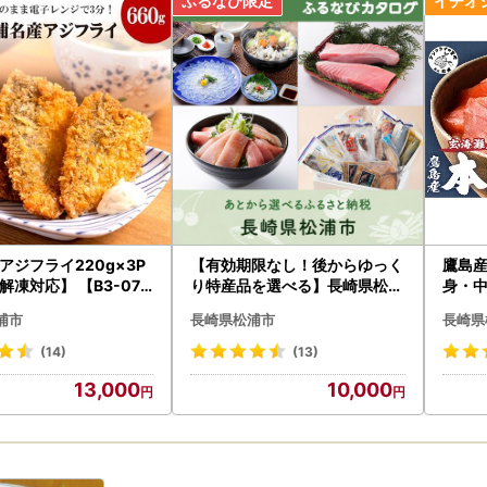
ついて■
受け取りいただけない長期ご不在期間がございましたら、備考欄にご入
る場合がございます。返礼品詳細ページをよくご確認の上、お申し込み
予定につきましては、お選びいただく返礼品により異なります。各返礼
認の上お申し込みください。なお、12月はお申し込みが集中するため
ご了承の上お申し込みいただきますようお願いいたします。
お届け前）
送時には、ご登録のメールアドレス宛に発送開始案内のメールをお送り
ご都合により返礼品が発送元事業者へ返品された場合は再送いたしかね
アジフライ220g×3P
【有効期限なし！後からゆっく
鷹島産
たします。
解凍対応】 【B3-072
り特産品を選べる】長崎県松浦
身・中
品のお届け先変更をご希望の方は、下記のお問い合わせ先までご連絡い
市カタログポイント
】
品の発送準備中のためご連絡いただくタイミングにより対応いたしかね
浦市
長崎県松浦市
長崎県
(14)
(13)
13,000
10,000
受け取り後はすぐに中身や状態をご確認いただき、万が一不具合等がご
先まで画像を添付の上ご連絡いただきますようお願い申し上げます。
け取りからお日にちが経過した後のご連絡につきましては対応いたしか