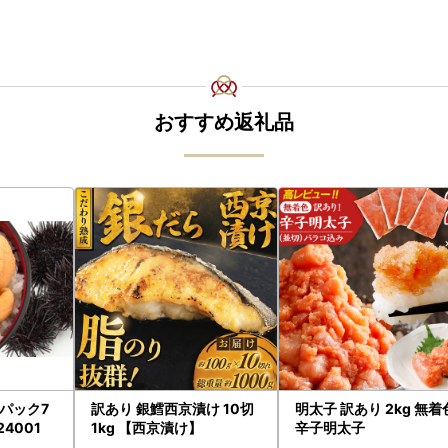
おすすめ返礼品
パック7
訳あり 銀鱈西京漬け 10切
明太子 訳あり 2kg 無着
24001
1kg 【西京漬け】
辛子明太子