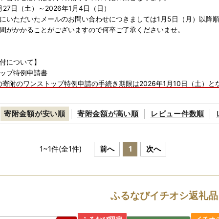
2月27日（土）～2026年1月4日（日）
にいただいたメールのお問い合わせにつきましては1月5日（月）以降
間がかかることがございますので何卒ご了承くださいませ。
付について】
ップ特例申請書
中の寄附のワンストップ特例申請の手続き期限は2026年1月10日（土）と
12月29日（月）までにご入金いただいた寄附については、必要書類を年
12月30日（火）～12月31日（水）のご入金分は、2026年1月3日（土
寄附金額が
安い順
寄附金額が
高い順
レビュー件数順
は、郵便の発送が遅れる場合がございます。時間に余裕をもった申請を
領証明書
12月25日（木）までにご入金いただいた寄附については、年内に発送いた
1
~
1
件(全
1
件)
前へ
1
次へ
12月26日（金）～12月31日（水）のご入金分は、2026年1月5日（月）
込みいただく前に必ず下記をご確認ください。※※※
ふるなびイチオシ返礼品
について■
ご都合による寄附申込のキャンセルや返礼品の変更等はいたしかねます