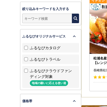
■返礼品に
絞り込みキーワードを入力する
▼申込前
返礼品をお
をできかね
また、発送
ので、ご確
ふるなびオリジナルサービス
あらかじめ
▼申込後（
ふるなびカタログ
返礼品の発
寄附者様の
松浦名産
ふるなびトラベル
うお願いい
【レンジ
また、返礼
】
ふるなびクラウドファン
なお、返礼
長崎県松
ださい。
ディング対象
▼お届け後
地域の願いに応える使い道
返礼品のお
問い合わせ
なお、お受
価格帯
ださい。