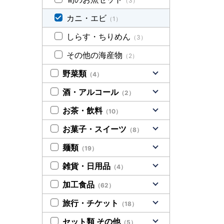
（3）
カニ・エビ
（1）
しらす・ちりめん
（3）
その他の海産物
（2）
野菜類
（4）
酒・アルコール
（2）
お茶・飲料
（10）
お菓子・スイーツ
（8）
麺類
（19）
雑貨・日用品
（4）
加工食品
（62）
旅行・チケット
（18）
セット類 その他
（5）