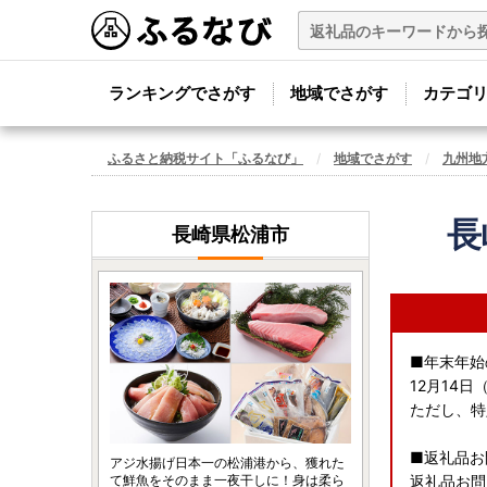
ランキングでさがす
地域でさがす
カテゴ
ふるさと納税サイト「ふるなび」
地域でさがす
九州地
長
長崎県松浦市
■年末年始
12月14
ただし、特
■返礼品お
アジ水揚げ日本一の松浦港から、獲れた
て鮮魚をそのまま一夜干しに！身は柔ら
返礼品お問