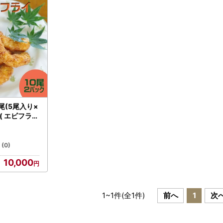
せについて■
せの際は、寄附者様氏名・申込番号を添えてお問い合わせください。メ
しております。誠に恐縮ではございますが、ご回答までに1週間ほどお
い。
話も大変混み合っておりご迷惑をおかけしておりますが、何卒よろしく
合わせ先
ップ特例申請書類に関すること】
 ふるさと納税・魅力発信室（平日 8:30～17:15 ※年末年始は除く）
０９５６－７２－１３２１
尾(5尾入り×
( エビフライ
ンワンストップ特例申請に関すること】
ず お弁当 簡
さと納税サポート室 （営業時間 9:00～18:00 ※土日祝日を除く）
241】
０５０－３０９６－９２０９
(0)
10,000
込・返礼品に関すること】
税返礼品お問い合わせ窓口（営業時間10:00～18:30 ※土日祝日・
０５０－１７５０ー０７１０
1
~
1
件(全
1
件)
前へ
1
次
act_r-g@furusatonouzei.jp