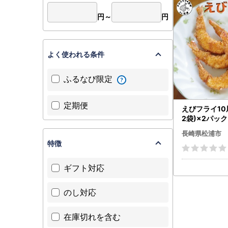
■問い合わ
円～
円
お問い合わ
お時間を要
了承くださ
よく使われる条件
また、お電
▼ お問い
ふるなび限定
【ワンスト
松浦市役所
電 話：
定期便
えびフライ10
2袋)×2パック
【オンライ
えび 肉厚 おか
長崎県松浦市
松浦市ふる
単調理 )【B0-
特徴
電 話：
ギフト対応
【 寄附申
ふるさと納
電 話：
のし対応
メール：cont
在庫切れを含む