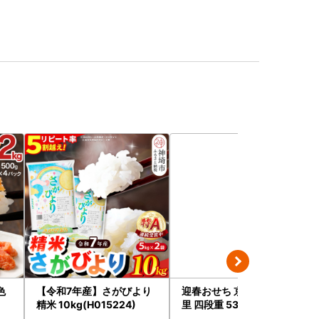
色
【令和7年産】さがびより
迎春おせち 京都三千院の
精米 10kg(H015224)
里 四段重 53品 おせち 冷蔵
2027 先行予約