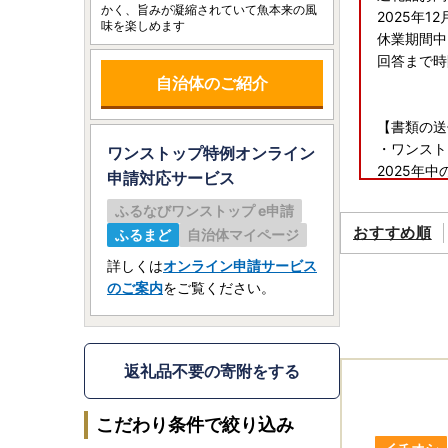
かく、旨みが凝縮されていて魚本来の風
2025年1
味を楽しめます
休業期間中
回答まで時
自治体のご紹介
【書類の送
・ワンスト
ワンストップ特例オンライン
2025年
申請
対応サービス
2025年
ふるなびワンストップ e申請
2025年
おすすめ順
ふるまど
自治体マイページ
※年末年始
詳しくは
オンライン申請サービス
・寄附金受
のご案内
をご覧ください。
2025年
2025年
返礼品不要の寄附をする
※※※お申
■寄附申込
こだわり条件で絞り込み
寄附者様の