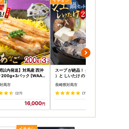
す。
には十分ご注意ください。
ください。
間以内発送】対馬産 西沖
スープ が絶品！ クエ と（ アラ
国産
 200g×3パック [WAA0
）と しいたけ の 鍋セット 2 [W
]
 アナゴ 白焼き 穴子 あなご
AF019] くえ クエ
ち
対馬市
長崎県対馬市
長
ド発送 最速発送 最短発
つ
おります。転送の際は、ご注意ください。
(27)
(7)
。
16,000
25,000
の指定について（通知）」にて、地方税法（昭