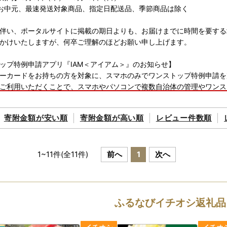
お中元、最速発送対象商品、指定日配送品、季節商品は除く
伴い、ポータルサイトに掲載の期日よりも、お届けまでに時間を要する
かけいたしますが、何卒ご理解のほどお願い申し上げます。
ップ特例申請アプリ『IAM＜アイアム＞』のお知らせ】
ーカードをお持ちの方を対象に、スマホのみでワンストップ特例申請を
ご利用いただくことで、スマホやパソコンで複数自治体の管理やワンス
ては以下をご確認ください。
寄附金額が
安い順
寄附金額が
高い順
レビュー件数順
申請のご案内
請手順は、お送りする書類をご確認くださいませ。
バーカードをお持ちでない方は、引き続き申請書のご提出（郵送）が必
1
~
11
件(全
11
件)
前へ
1
次へ
ワンストップ特例申請書に必要事項をご記入、ご本人様確認書類ととも
ふるなびイチオシ返礼品
510 長崎県対馬市厳原町国分1441番地
 しまづくり推進部 地域づくり課 宛て