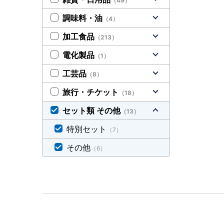
（49）
調味料・油
（4）
加工食品
（213）
電化製品
（1）
工芸品
（8）
旅行・チケット
（18）
セット類 その他
（13）
特別セット
（7）
その他
（6）