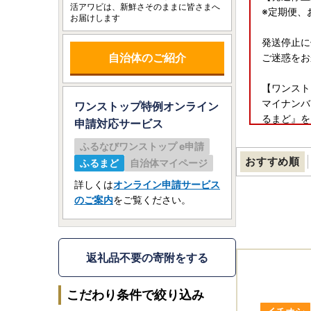
活アワビは、新鮮さそのままに皆さまへ
※定期便、
お届けします
発送停止に
自治体のご紹介
ご迷惑をお
【ワンスト
マイナンバ
ワンストップ特例オンライン
るまど』を
申請
対応サービス
詳細につい
ふるなびワンストップ e申請
おすすめ順
ふるまど
自治体マイページ
オンライン
詳しくは
オンライン申請サービス
※詳しい申
のご案内
をご覧ください。
※マイナン
お送りする
返礼品不要の寄附をする
■返送先■
〒817-8
こだわり条件で絞り込み
対馬市役所