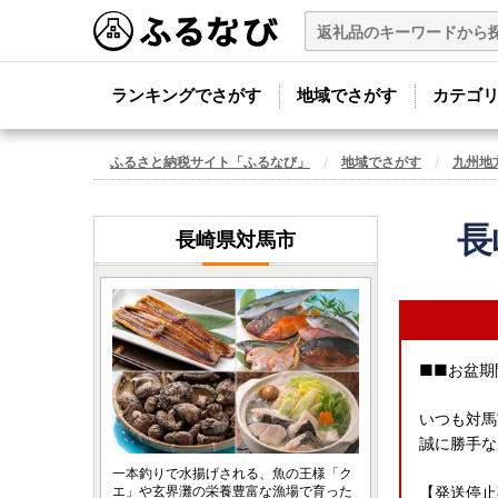
ランキングでさがす
地域でさがす
カテゴ
ふるさと納税サイト「ふるなび」
地域でさがす
九州地
長
長崎県対馬市
■■お盆期
いつも対馬
誠に勝手な
一本釣りで水揚げされる、魚の王様「ク
エ」や玄界灘の栄養豊富な漁場で育った
【発送停止