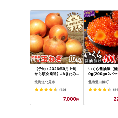
【予約：2026年9月上旬
いくら醤油漬（鮭卵
から順次発送】JAきたみ
0g(200g×2パッ
らい産 玉ねぎ Lサイズ 10k
2-1676
北海道北見市
北海道白糠町
g ( タマネギ たまねぎ 野菜
)【210-0003-2026】
(69)
(5
7,000
2