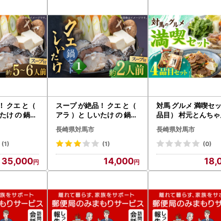
律第２２６号）第３７条の２第２項及び第３１４条の７第２項の規定に
れました。
間は、令和７年１０月１日から令和８年９月３０日までです。
！ クエ と（
スープ が絶品！ クエ と（
対馬 グルメ 満喫セ
たけ の 鍋セ
アラ ）と しいたけ の 鍋セ
品目） 村元とんちゃん 鶏
F020]
ット 1 [WAF018] クエ く
のいりやき 対州そば
長崎県対馬市
長崎県対馬市
え
の開き [WAX003]
(1)
(1)
(0)
35,000
14,000
18,