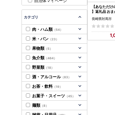
自治体マイページ
【あなただけ
】返礼品 おま
額 100万円 
カテゴリ
長崎県対馬市
ュ コース [WZZ008] 後か
らセレクト 
肉・ハム類
（54）
クト あとから
1,
から ふるさと
米・パン
（23）
ダーメイド お
便
果物類
（5）
魚介類
（464）
野菜類
（18）
酒・アルコール
（83）
お茶・飲料
（19）
お菓子・スイーツ
（45）
麺類
（8）
雑貨・日用品