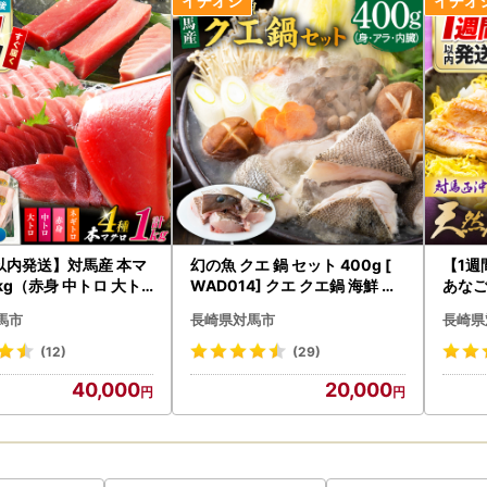
寄附いただいた翌年の
1月10日必着
送について】
、1週間程度で送付いたします。
トにご注意ください】
税の画像や返礼品名を不正にコピーした悪質なサイトが確認されていま
じた場合は、お申込みされる対馬市までご確認いただく等、悪質な詐欺
ふるさと納税寄附申し込みサイトにつきましては、公式HPにてご確認
以内発送】対馬産 本マ
幻の魚 クエ 鍋 セット 400g [
【1週
kg（赤身 中トロ 大ト
WAD014] クエ クエ鍋 海鮮 ク
あなご
ロ）まぐろ 国産 [WA
エ 高級 クエ鍋 クエ
05]
輸・転送サービスの有料化について】
馬市
長崎県対馬市
長崎県
スピー
月1日発送分以降、ヤマト運輸より転送サービスの有料化が発表されて
送
(12)
(29)
変更となる場合は、事前に問い合わせ窓口へご連絡をお願いいたします
40,000
20,000
納税の対象となる地方団体の指定について】
和７年９月２６日付総務大臣通知「ふるさと納税の対象となる地方団体