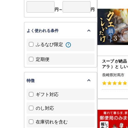
和２５年法
して指定さ
円～
円
指定対象期
よく使われる条件
ふるなび限定
定期便
スープ が絶品
アラ ）と しい
ット 3 [WA
長崎県対馬市
特徴
ギフト対応
のし対応
在庫切れを含む