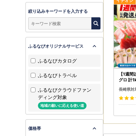
※締切：ご
絞り込みキーワードを入力する
【書類の発
入金確認後
ふるなびオリジナルサービス
【詐欺サイ
ふるさと納
ふるなびカタログ
怪しいと感
対馬市での
【1週間
ふるなびトラベル
グロ 計1
ロ ネギト
ふるなびクラウドファン
【ヤマト運
長崎県対
H004]
令和5年6
ディング対象
お届け先が
地域の願いに応える使い道
【ふるさと
価格帯
対馬市は令