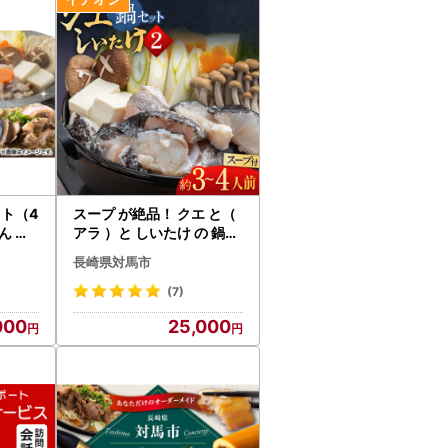
基づき、ふるさと納税の対象となる地方団体と
ット（4
スープ が絶品！ クエ と（
アラ ）と しいたけ の 鍋セ
 あじ
ット 2 [WAF019] くえ ク
長崎県対馬市
エ
(7)
000
25,000