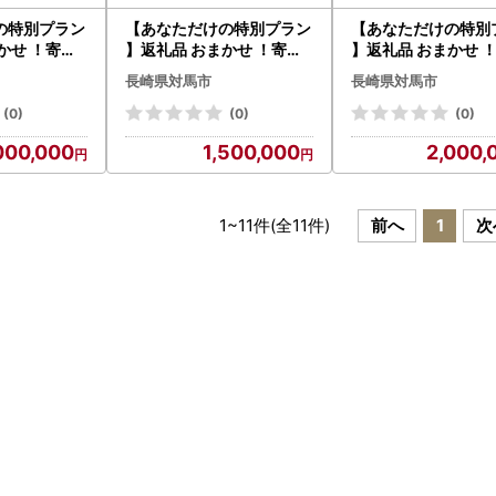
の特別プラン
【あなただけの特別プラン
【あなただけの特別
かせ ！寄付
】返礼品 おまかせ ！寄付
】返礼品 おまかせ 
コンシェルジ
額 150万円 コンシェルジ
額 200万円 コンシ
長崎県対馬市
長崎県対馬市
ュ コース [WZZ009] 後か
ュ コース [WZZ010] 後か
あとからセレ
らセレクト あとからセレ
らセレクト あとから
(0)
(0)
(0)
選べる あと
クト あとから選べる あと
クト あとから選べる
000,000
1,500,000
2,000,
ギフト オー
から ふるさとギフト オー
から ふるさとギフト
すすめ 定期
ダーメイド おすすめ 定期
ダーメイド おすすめ
便
便
1
~
11
件(全
11
件)
前へ
1
次