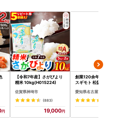
色
【令和7年産】さがびより
創業120余年 老舗精肉店
精米 10kg(H015224)
スギモト 松阪牛入り 煮込
み ハンバーグ 110g×4枚
佐賀県神埼市
愛知県名古屋市
惣菜 お取り寄せ グルメ ハ
ンバーグ 冷凍
(883)
(60)
0
19,000
5,000