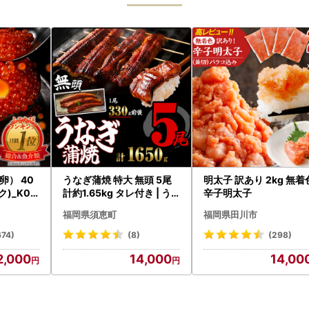
） 40
うなぎ蒲焼 特大 無頭 5尾
明太子 訳あり 2kg 無着
ク)_K02
計約1.65kg タレ付き | う
辛子明太子
なぎ蒲焼
福岡県須恵町
福岡県田川市
674)
(8)
(298)
2,000
14,000
14,00