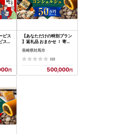
ービス
【あなただけの特別プラン
ビス（
】返礼品 おまかせ ！ 寄付
003]
額 50万円 コンシェルジュ
長崎県対馬市
コース [WZZ007] 後から
セレクト あとからセレク
(0)
ト あとから選べる あとか
000
500,000
ら ふるさとギフト オーダ
ーメイド おすすめ 定期便